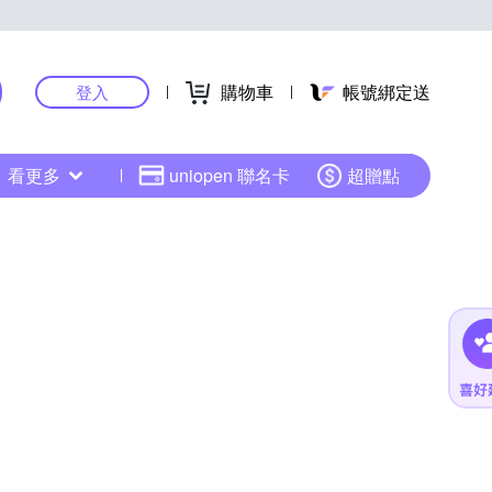
購物車
帳號綁定送
登入
看更多
uniopen 聯名卡
超贈點