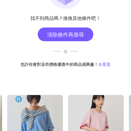
找不到商品嗎？換換其他條件吧！
清除條件再搜尋
或
也許你會對這些價格優惠中的商品感興趣！
去逛逛