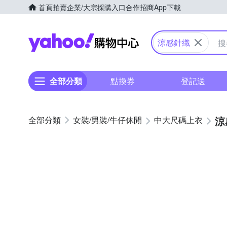
首頁
拍賣
企業/大宗採購入口
合作招商
App下載
Yahoo購物中心
涼感針織
全部分類
點換券
登記送
涼
女裝/男裝/牛仔休閒
中大尺碼上衣