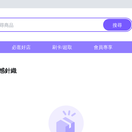
搜尋
必逛好店
刷卡/超取
會員專享
感針織