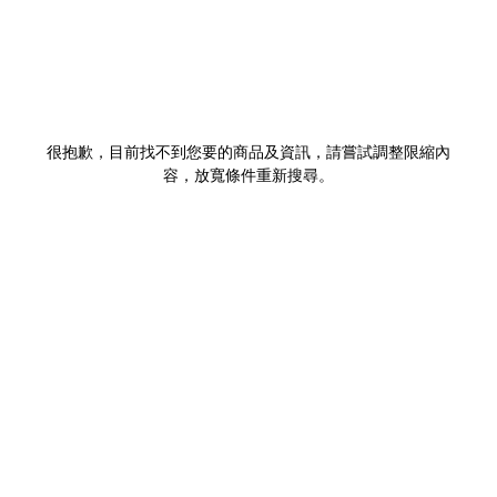
很抱歉，目前找不到您要的商品及資訊，請嘗試調整限縮內
容，放寬條件重新搜尋。