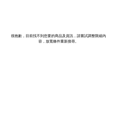
很抱歉，目前找不到您要的商品及資訊，請嘗試調整限縮內
容，放寬條件重新搜尋。