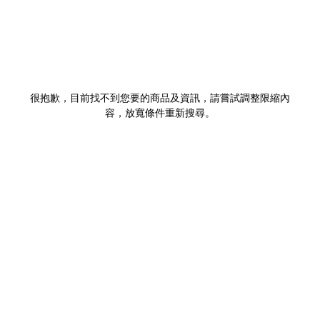
很抱歉，目前找不到您要的商品及資訊，請嘗試調整限縮內
容，放寬條件重新搜尋。