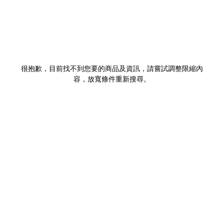
很抱歉，目前找不到您要的商品及資訊，請嘗試調整限縮內
容，放寬條件重新搜尋。