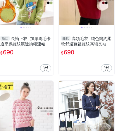
長袖上衣--加厚刷毛卡
高領毛衣--純色簡約柔
商店
商店
通塗鴉羅紋滾邊抽繩連帽長
軟舒適寬鬆羅紋高領長袖針
袖帽T(黑.綠XL-4L)-X420眼
織毛衣(黑.紅L-5L)-X575眼
690
690
$
$
圈熊中大尺碼
圈熊中大尺碼