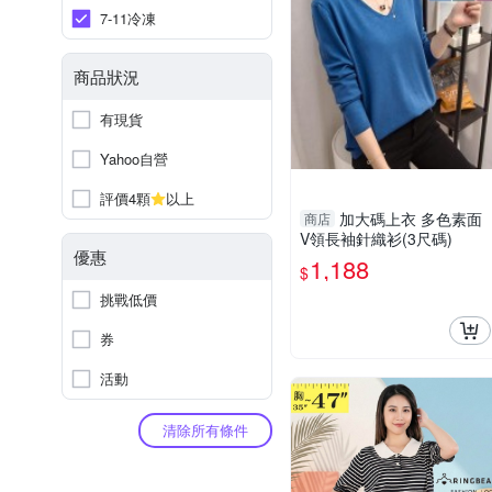
7-11冷凍
商品狀況
有現貨
Yahoo自營
評價4顆
以上
加大碼上衣 多色素面
商店
V領長袖針織衫(3尺碼)
優惠
1,188
$
挑戰低價
券
活動
清除所有條件