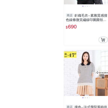
針織毛衣--素雅質感撞
商店
色線條微笑繡線印圖圓領針
織上衣(黑.綠L-5L)-X583眼
690
$
圈熊中大尺碼
撞色--法式學院風時尚
商店