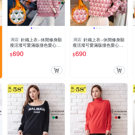
針織上衣--休閒修身顯
針織上衣--休閒修身顯
商店
商店
瘦活潑可愛滿版撞色愛心長
瘦活潑可愛滿版撞色愛心長
袖針織/毛衣(紅.綠M-3L)-X3
袖針織/毛衣(紅.綠M-3L)-X3
690
690
$
$
97眼圈熊中大尺碼
97眼圈熊中大尺碼