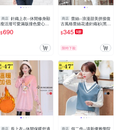
針織上衣--休閒修身顯
蕾絲--浪漫甜美拼接復
商店
商店
瘦活潑可愛滿版撞色愛心長
古風格蕾絲花邊針織衫(黑.
袖針織毛衣(紅.綠M-3L)-X3
藍XL-5L)-A211眼圈熊中大
690
345
5折
$
$
97眼圈熊中大尺碼
尺碼
限時下殺
長上衣--休閒保暖舒適
假二件--清新優雅學院
商店
商店