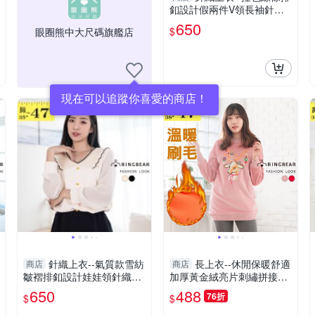
釦設計假兩件V領長袖針織
衫(白.黑L-2L)-X549眼圈熊
650
$
眼圈熊中大尺碼旗艦店
中大尺碼
現在可以追蹤你喜愛的商店！
針織上衣--氣質款雪紡
長上衣--休閒保暖舒適
商店
商店
皺褶排釦設計娃娃領針織長
加厚黃金絨亮片刺繡拼接針
袖上衣(黑.杏L-3L)-X595眼
織長袖上衣(紅.粉XL-3L)-X4
650
488
76折
$
$
圈熊中大尺碼
07眼圈熊中大尺碼