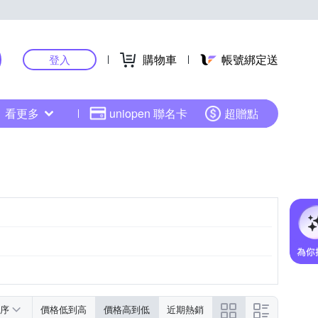
購物車
帳號綁定送
登入
看更多
uniopen 聯名卡
超贈點
荷葉
連帽
點點
序
價格低到高
價格高到低
近期熱銷