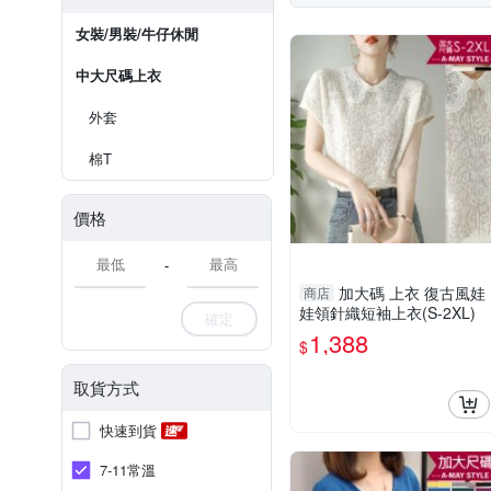
女裝/男裝/牛仔休閒
中大尺碼上衣
外套
棉T
價格
-
加大碼 上衣 復古風娃
商店
娃領針織短袖上衣(S-2XL)
確定
1,388
$
取貨方式
快速到貨
7-11常溫