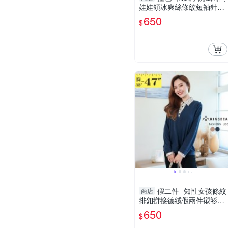
娃娃領冰爽絲條紋短袖針織
衫上衣(黑.杏L-3L)-U821眼
650
$
圈熊中大尺碼
假二件--知性女孩條紋
商店
排釦拼接德絨假兩件襯衫領
長袖上衣(咖.藍L-3L)-X522
650
$
眼圈熊中大尺碼