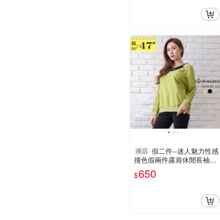
假二件--迷人魅力性感
商店
撞色假兩件露肩休閒長袖上
衣(黑.綠M-3L)-X546眼圈熊
650
$
中大尺碼