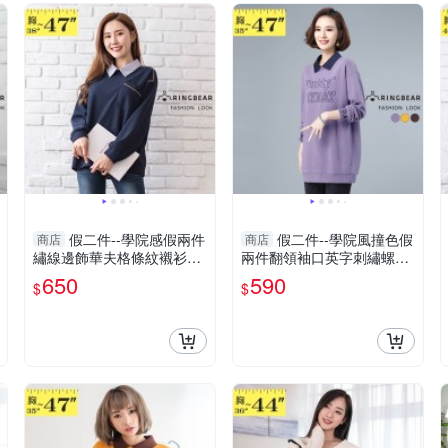
假二件--學院感假兩件
假二件--學院風撞色假
商店
商店
繡線邊飾華夫格條紋襯衫領
兩件翻領袖口英字刺繡螺紋
長袖上衣(藍XL-3L)-X545眼
長袖上衣(咖.黃.紫L-3L)-X44
650
590
$
$
圈熊中大尺碼
0眼圈熊中大尺碼