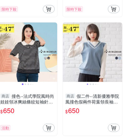
限時下殺
限時下殺
撞色--法式學院風時尚
假二件--清新優雅學院
商店
商店
娃娃領冰爽絲條紋短袖針織
風撞色假兩件荷葉領長袖針
衫上衣(黑.杏L-3L)-U821眼
織/毛衣(黑.藍XL-3L)-X426
650
650
$
$
圈熊中大尺碼
眼圈熊中大尺碼
活動