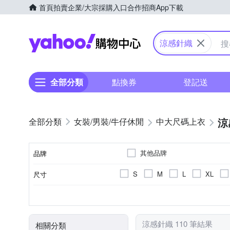
首頁
拍賣
企業/大宗採購入口
合作招商
App下載
Yahoo購物中心
涼感針織
全部分類
點換券
登記送
涼
女裝/男裝/牛仔休閒
中大尺碼上衣
其他品牌
品牌
S
M
L
XL
尺寸
品牌名稱
素色
秋冬
長袖
針織衫
棉
人造纖維
拼接
春夏
短袖
造型上衣
條紋
四季
無袖
麻
毛
顏色
風格元素
適穿季節
袖長
款式
主材質
涼感針織 110 筆結果
相關分類