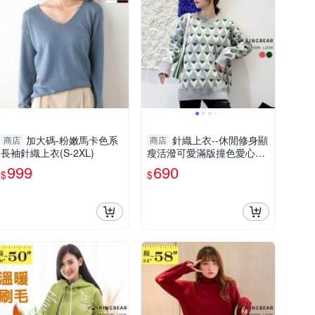
加大碼-粉嫩馬卡色系
針織上衣--休閒修身顯
商店
商店
長袖針織上衣(S-2XL)
瘦活潑可愛滿版撞色愛心長
袖針織毛衣(紅.綠M-3L)-X3
999
690
$
$
97眼圈熊中大尺碼◎