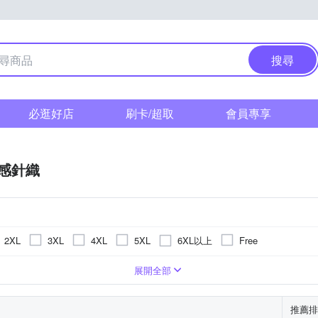
搜尋
必逛好店
刷卡/超取
會員專享
感針織
6XL以上
2XL
3XL
4XL
5XL
Free
衣
刺繡
五分袖
絲
襯衫
牛仔
蕾絲
帽T
印花
T恤
文字
格紋
雪紡
圖騰/塗鴉
展開全部
推薦排