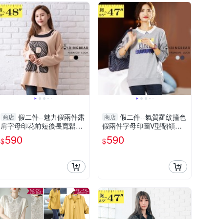
假二件--魅力假兩件露
假二件--氣質羅紋撞色
商店
商店
肩字母印花前短後長寬鬆長
假兩件字母印圖V型翻領長
袖上衣(黑.卡其3L-4L)-X588
袖上衣(淺灰.深灰L-3L)-X42
590
590
$
$
眼圈熊中大尺碼
2眼圈熊中大尺碼