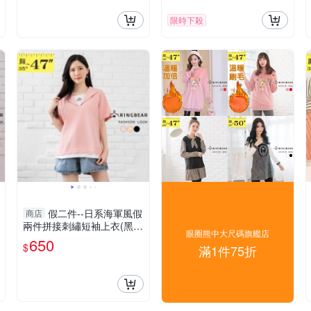
限時下殺
假二件--日系海軍風假
商店
兩件拼接刺繡短袖上衣(黑.
眼圈熊中大尺碼旗艦店
粉.卡其L-3L)-U762眼圈熊中
650
$
滿1件75折
大尺碼