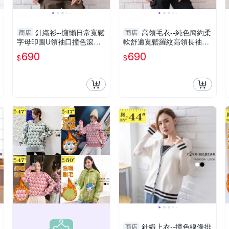
針織衫--慵懶日常寬鬆
高領毛衣--純色簡約柔
商店
商店
字母印圖U領袖口撞色滾邊
軟舒適寬鬆羅紋高領長袖針
長袖針織上衣(黑.綠L-5L)-X
織毛衣(黑.紅L-5L)-X575眼
690
690
$
$
580眼圈熊中大尺碼
圈熊中大尺碼
針織上衣--撞色線條排
商店