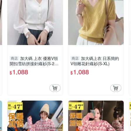
加大碼 上衣 優雅V領
加大碼上衣 日系簡約
商店
商店
開扣雪紡拼接針織衫(S-2X
V領雕花針織衫(S-XL)
L)
1,088
1,088
$
$