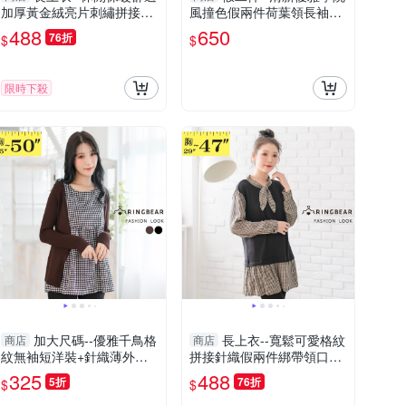
加厚黃金絨亮片刺繡拼接針
風撞色假兩件荷葉領長袖針
織長袖上衣(紅.粉L-3L)-X40
織/毛衣(黑.藍XL-3L)-X426
488
650
76折
$
$
7眼圈熊中大尺碼◎
眼圈熊中大尺碼
限時下殺
加大尺碼--優雅千鳥格
長上衣--寬鬆可愛格紋
商店
商店
紋無袖短洋裝+針織薄外套
拼接針織假兩件綁帶領口長
兩件式套裝(黑.咖XL-5L)-X1
袖長版上衣(黑L-3L)-X279眼
325
488
5折
76折
$
$
91眼圈熊中大尺碼
圈熊中大尺碼