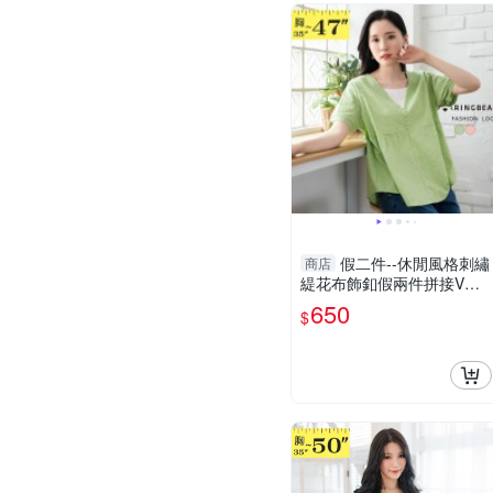
假二件--休閒風格刺繡
商店
緹花布飾釦假兩件拼接V領
短袖上衣(粉.綠L-3L)-U759
650
$
眼圈熊中大尺碼