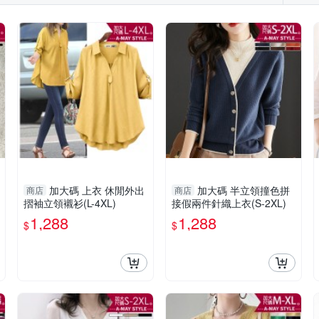
加大碼 上衣 休閒外出
加大碼 半立領撞色拼
商店
商店
摺袖立領襯衫(L-4XL)
接假兩件針織上衣(S-2XL)
1,288
1,288
$
$