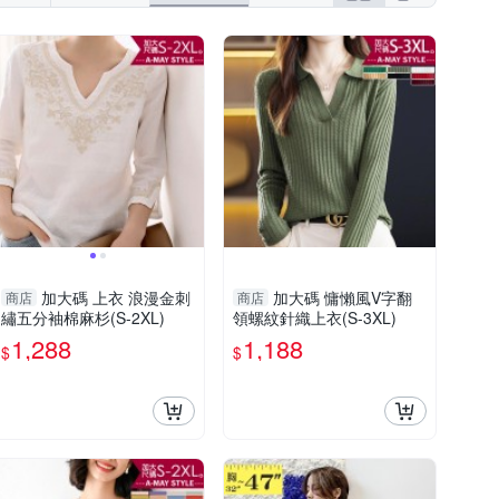
加大碼 上衣 浪漫金刺
加大碼 慵懶風V字翻
商店
商店
繡五分袖棉麻杉(S-2XL)
領螺紋針織上衣(S-3XL)
1,288
1,188
$
$