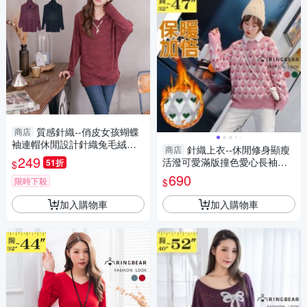
質感針織--俏皮女孩蝴蝶
商店
袖連帽休閒設計針織兔毛絨長
針織上衣--休閒修身顯瘦
商店
袖上衣(黑.紅2L-3L)-X42眼圈熊
249
活潑可愛滿版撞色愛心長袖針
51折
$
中大尺碼
織/毛衣(紅.綠M-3L)-X397眼圈
690
限時下殺
$
熊中大尺碼
加入購物車
加入購物車