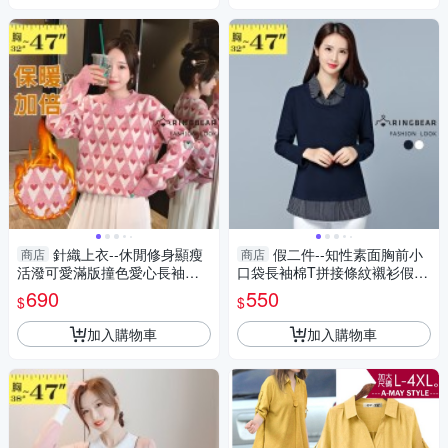
針織上衣--休閒修身顯瘦
假二件--知性素面胸前小
商店
商店
活潑可愛滿版撞色愛心長袖針
口袋長袖棉T拼接條紋襯衫假兩
織/毛衣(紅.綠M-3L)-X397眼圈
件上衣(白.藍M-3L)-I156眼圈熊
690
550
$
$
熊中大尺碼
中大尺碼
加入購物車
加入購物車