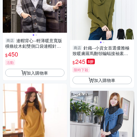
連帽背心--輕薄暖意寬版
商店
橫條紋木釦雙側口袋連帽針織
針織--小資女首選優雅極
商店
長版背心(黑.灰XL-4L)-J293眼
450
致暖膚羅馬翻領蝙蝠接袖素面
$
圈熊中大尺碼
針織長版上衣(黑.綠XL-5L)-X20
245
5折
$
活動
1眼圈熊中大尺碼
限時下殺
加入購物車
加入購物車