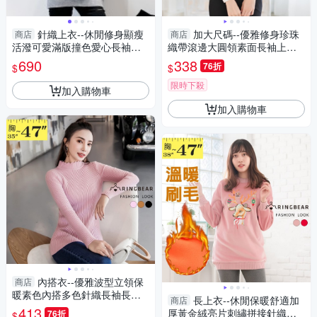
針織上衣--休閒修身顯瘦
加大尺碼--優雅修身珍珠
商店
商店
活潑可愛滿版撞色愛心長袖針
織帶滾邊大圓領素面長袖上衣
織毛衣(紅.綠M-3L)-X397眼圈
(白.黑2L-5L)-X168眼圈熊中大
690
338
76折
$
$
熊中大尺碼◎
尺碼
限時下殺
加入購物車
加入購物車
內搭衣--優雅波型立領保
商店
暖素色內搭多色針織長袖長上
長上衣--休閒保暖舒適加
商店
衣(黑.粉.咖L-3L)-X381眼圈熊
413
厚黃金絨亮片刺繡拼接針織長
76折
$