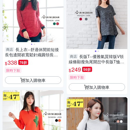
長上衣--舒適休閒前短後
商店
長包邊開衩寬鬆針織圓領長袖
長版T--優雅氣質韓版V領
商店
上衣(紅.綠M-3L)-X321眼圈熊
338
線條顯瘦魚尾開岔中長版T恤
76折
$
中大尺碼
(灰.紅M-2L)-T312眼圈熊中大
249
56折
$
限時下殺
尺碼
限時下殺
加入購物車
加入購物車