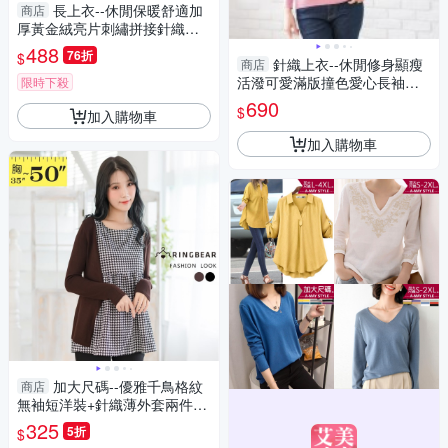
長上衣--休閒保暖舒適加
商店
厚黃金絨亮片刺繡拼接針織長
袖上衣(紅.粉L-3L)-X407眼圈熊
488
76折
$
中大尺碼◎
針織上衣--休閒修身顯瘦
商店
活潑可愛滿版撞色愛心長袖針
限時下殺
織毛衣(紅.綠M-3L)-X397眼圈
690
$
加入購物車
熊中大尺碼
加入購物車
加大尺碼--優雅千鳥格紋
商店
無袖短洋裝+針織薄外套兩件式
套裝(黑.咖XL-5L)-X191眼圈熊
325
5折
$
中大尺碼