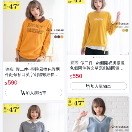
假二件--兩側開衩拼接撞
商店
色假兩件英文草寫刺繡圓領長
假二件--學院風撞色假兩
商店
袖上衣(綠.黃L-3L)-X443眼圈熊
件翻領袖口英字刺繡螺紋長袖
550
$
中大尺碼
上衣(咖.黃.紫L-3L)-X440眼圈
590
$
熊中大尺碼
加入購物車
加入購物車