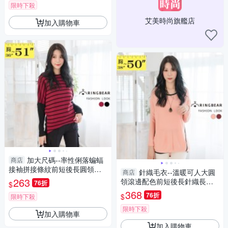
限時下殺
艾美時尚旗艦店
加入購物車
加大尺碼--率性俐落蝙蝠
商店
接袖拼接條紋前短後長圓領長
針織毛衣--溫暖可人大圓
商店
袖上衣(黑.紅XL-5L)-X182眼圈
263
領滾邊配色前短後長針織長袖
76折
$
熊中大尺碼
上衣(紅.粉2L-3L)-X184眼圈熊
368
76折
$
限時下殺
中大尺碼
限時下殺
加入購物車
加入購物車