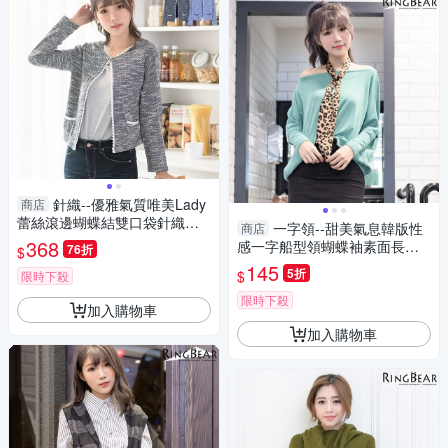
針織--優雅氣質唯美Lady
商店
蕾絲滾邊蝴蝶結雙口袋針織開
一字領--甜美氣息韓版性
商店
襟短版外套(黑.藍XL-5L)-J305
368
感一字船型領蝴蝶袖素面長袖
76折
$
眼圈熊中大尺碼
磨毛上衣(黑.粉.綠M-L)-A93眼
145
5折
$
限時下殺
圈熊中大尺碼
限時下殺
加入購物車
加入購物車