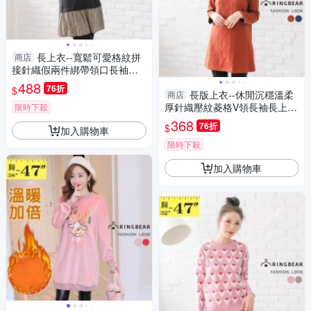
長上衣--寬鬆可愛格紋拼
商店
接針織假兩件綁帶領口長袖長
版上衣(黑L-3L)-X279眼圈熊中
488
76折
$
大尺碼
長版上衣--休閒沉穩溫柔
商店
厚針織壓紋菱格V領長袖長上衣
限時下殺
(咖.藍M-2L)-X278眼圈熊中大
368
76折
$
加入購物車
尺碼
限時下殺
加入購物車