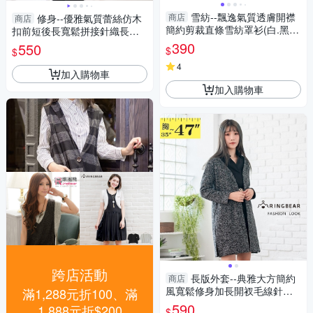
雪紡--飄逸氣質透膚開襟
商店
修身--優雅氣質蕾絲仿木
商店
簡約剪裁直條雪紡罩衫(白.黑.
扣前短後長寬鬆拼接針織長版
粉XL-4L)-J214眼圈熊中大尺碼
上衣(黑.咖XL-5L)-X314眼圈熊
390
550
$
$
中大尺碼
4
加入購物車
加入購物車
跨店活動
長版外套--典雅大方簡約
商店
風寬鬆修身加長開衩毛線針織
滿1,288元折100、滿
薄外套(灰L-3L)-J235眼圈熊中
590
1,888元折$200
$