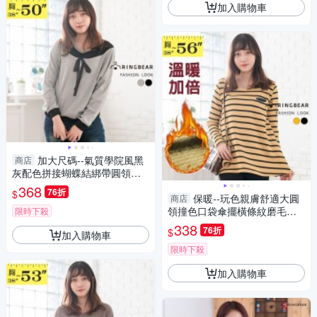
加入購物車
加大尺碼--氣質學院風黑
商店
灰配色拼接蝴蝶結綁帶圓領長
袖上衣(黑.灰S-XL)-X140眼圈
368
76折
$
熊中大尺碼
保暖--玩色親膚舒適大圓
商店
領撞色口袋傘擺橫條紋磨毛長
限時下殺
袖上衣(黑.黃M-5L)-A240眼圈
338
76折
$
加入購物車
熊中大尺碼
限時下殺
加入購物車