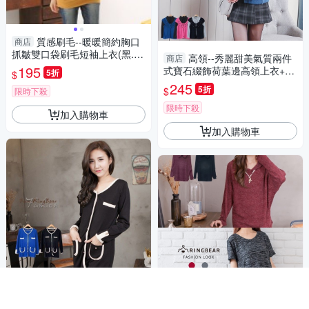
質感刷毛--暖暖簡約胸口
商店
抓皺雙口袋刷毛短袖上衣(黑.
高領--秀麗甜美氣質兩件
商店
藍.黃.紅M-2L)-X74眼圈熊中大
195
式寶石綴飾荷葉邊高領上衣+罩
5折
$
尺碼
衫(黑.藍.桃S-XL)-U22眼圈熊中
245
5折
$
限時下殺
大尺碼
限時下殺
加入購物車
加入購物車
加大尺碼--時尚名媛氣質
商店