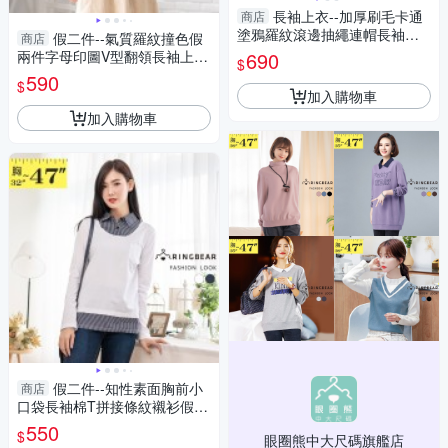
長袖上衣--加厚刷毛卡通
商店
塗鴉羅紋滾邊抽繩連帽長袖帽T
假二件--氣質羅紋撞色假
商店
(黑.綠XL-4L)-X420眼圈熊中大
兩件字母印圖V型翻領長袖上衣
690
$
尺碼
(淺灰.深灰L-3L)-X422眼圈熊中
590
$
大尺碼
加入購物車
加入購物車
假二件--知性素面胸前小
商店
口袋長袖棉T拼接條紋襯衫假兩
件上衣(白.藍M-3L)-I156眼圈熊
550
$
眼圈熊中大尺碼旗艦店
中大尺碼