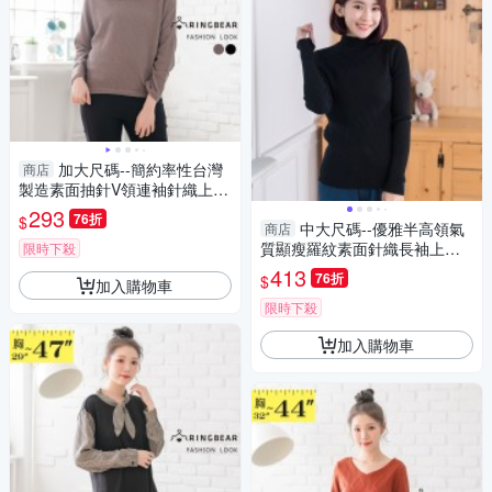
加大尺碼--簡約率性台灣
商店
製造素面抽針V領連袖針織上衣
(黑.可可M-5L)-X226眼圈熊中
293
76折
$
大尺碼
中大尺碼--優雅半高領氣
商店
質顯瘦羅紋素面針織長袖上衣
限時下殺
(白.黑.紅XL-2L)-X306眼圈熊中
413
76折
$
加入購物車
大尺碼
限時下殺
加入購物車