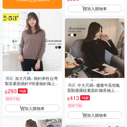
大尺碼
加入購物車
加大尺碼--簡約率性台灣
商店
製造素面抽針V領連袖針織上衣
中大尺碼--優雅半高領氣
商店
(黑.可可M-5L)-X226眼圈熊中
293
質顯瘦羅紋素面針織長袖上衣
76折
$
大尺碼
(白.黑.紅XL-2L)-X306眼圈熊中
413
76折
$
限時下殺
大尺碼
限時下殺
加入購物車
加入購物車