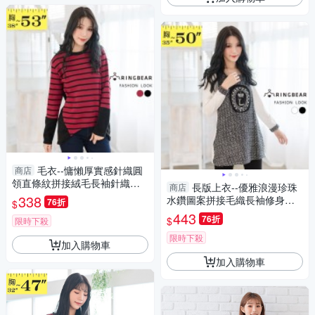
毛衣--慵懶厚實感針織圓
商店
領直條紋拼接絨毛長袖針織上
長版上衣--優雅浪漫珍珠
商店
衣(黑.紅XL-5L)-X210眼圈熊中
338
水鑽圖案拼接毛織長袖修身長
76折
$
大尺碼
上衣(白.黑XL-5L)-A216眼圈熊
443
76折
$
限時下殺
中大尺碼
限時下殺
加入購物車
加入購物車