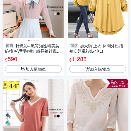
針織衫--氣質知性精美裝
加大碼 上衣 休閒外出摺
商店
商店
飾撞色V型翻領針織長袖針織/
袖立領襯衫(L-4XL)
毛衣(黑.粉XL-3L)-X418眼圈熊
590
1,288
$
$
中大尺碼
加入購物車
加入購物車