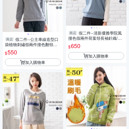
假二件--清新優雅學院風
商店
撞色假兩件荷葉領長袖針織/毛
假二件--公主車線造型口
商店
衣(黑.藍XL-3L)-X426眼圈熊中
袋植物刺繡假兩件撞色翻領長
650
$
大尺碼
袖上衣(灰.綠L-3L)-X441眼圈熊
550
$
中大尺碼
加入購物車
加入購物車