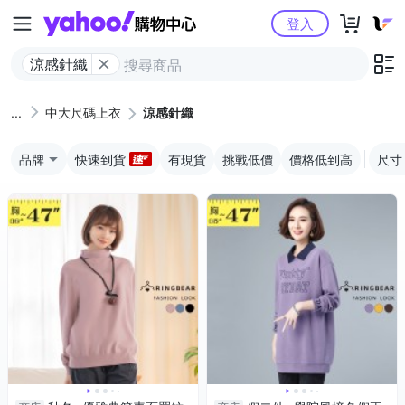
Yahoo購物中心
登入
涼感針織
中大尺碼上衣
涼感針織
品牌
快速到貨
有現貨
挑戰低價
價格低到高
尺寸