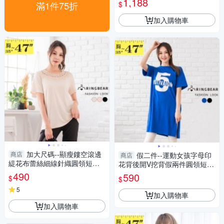
1,188
$
滿1件75折
加入購物車
加大尺碼--顯瘦鏤空滾邊
商店
假二件--運動女孩字母印
商店
緹花布蕾絲細線針織圓領短袖
花背後開V挖背假兩件圓領短袖
上衣(黑.粉.米L-3L)-U614眼圈
長上衣(黑.藍L-3L)-U621眼圈熊
490
590
$
$
熊中大尺碼
中大尺碼
5
加入購物車
加入購物車