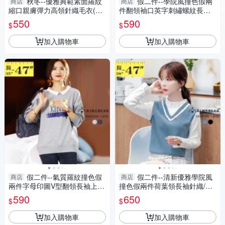
秋冬--優雅典範素面羅紋
假二件--學院風撞色假兩
商店
商店
縮口親膚彈力高領針織毛衣(黑.
件翻領袖口英字刺繡螺紋長袖
粉.藍XL-3L)-X453眼圈熊中大
上衣(咖.黃.紫L-3L)-X440眼圈
550
590
$
$
尺碼
熊中大尺碼
加入購物車
加入購物車
假二件--氣質羅紋撞色假
假二件--清新優雅學院風
商店
商店
兩件字母印圖V型翻領長袖上衣
撞色假兩件荷葉領長袖針織/毛
(淺灰.深灰L-3L)-X422眼圈熊中
衣(黑.藍XL-3L)-X426眼圈熊中
590
650
$
$
大尺碼
大尺碼
加入購物車
加入購物車