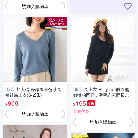
加入購物車
加大碼-粉嫩馬卡色系長
長上衣 Ringbear眼圈熊-
商店
商店
袖針織上衣(S-2XL)
微微的閃亮．毛毛布素面長上
衣/洋裝A105(黑、灰、杏S-2L)
999
195
5折
$
$
限時下殺
加入購物車
加入購物車