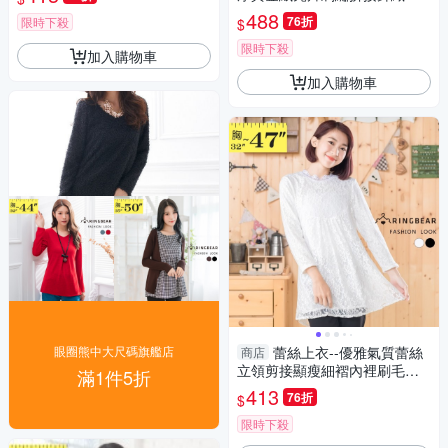
中大尺碼
袖上衣(紅.粉XL-3L)-X407眼圈
488
76折
限時下殺
$
熊中大尺碼
限時下殺
加入購物車
加入購物車
眼圈熊中大尺碼旗艦店
蕾絲上衣--優雅氣質蕾絲
商店
立領剪接顯瘦細褶內裡刷毛長
滿1件5折
上衣(白.黑M-2L)-X292眼圈熊
413
76折
$
中大尺碼
限時下殺