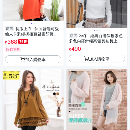
長版上衣--休閒舒適可愛
商店
仙人掌刺繡拼接寬鬆圓領長袖
秋冬--經典百搭保暖素色
商店
上衣(橘.黑L-3L)-X349眼圈熊中
368
多色內搭針織高領長袖長上衣
76折
$
大尺碼
(白.黑.杏M-3L)-X356眼圈熊中
490
$
限時下殺
大尺碼
加入購物車
加入購物車