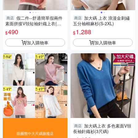
假二件--舒適簡單假兩件
加大碼 上衣 浪漫金刺繡
商店
商店
素面拼接V領短袖針織上衣(黑.
五分袖棉麻杉(S-2XL)
紅XL-2L)-U641眼圈熊中大尺碼
490
1,288
$
$
加入購物車
加入購物車
加大碼上衣 多色素面V領
商店
長袖針織衫(3尺碼)
眼圈熊中大尺碼旗艦店