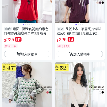
素面--優雅氣質簡約素色
長版上衣--華麗亮片蝴蝶
商店
商店
打褶修身顯瘦彈力V領針織長上
結反折袖U型領口短袖上衣(黑.
衣(紅.藍M-2L)-X364眼圈熊中
粉.紫M-XL)-U229眼圈熊中大尺
225
225
5折
5折
$
$
大尺碼
碼
限時下殺
限時下殺
加入購物車
加入購物車