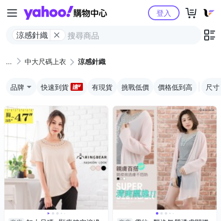
Yahoo購物中心
登入
涼感針織
中大尺碼上衣
涼感針織
品牌
快速到貨
有現貨
挑戰低價
價格低到高
尺寸