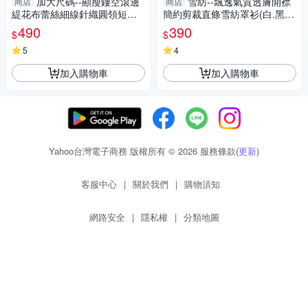
加大尺碼--顯瘦鏤空滾邊
雪紡--飄逸氣質透膚開襟
商店
商店
緹花布蕾絲細線針織圓領短袖
簡約剪裁直條雪紡罩衫(白.黑.
上衣(黑.粉.米L-3L)-U614眼圈
粉XL-4L)-J214眼圈熊中大尺碼
490
390
$
$
熊中大尺碼
5
4
加入購物車
加入購物車
Yahoo台灣電子商務 版權所有 © 2026 服務條款(
更新
)
客服中心
|
關於我們
|
購物須知
網路安全
|
隱私權
|
分類地圖