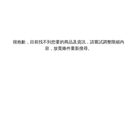
很抱歉，目前找不到您要的商品及資訊，請嘗試調整限縮內
容，放寬條件重新搜尋。