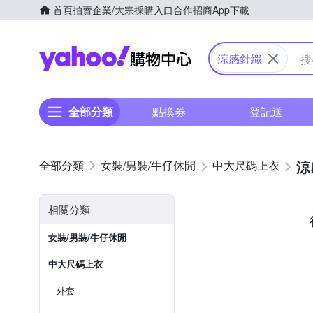
首頁
拍賣
企業/大宗採購入口
合作招商
App下載
Yahoo購物中心
涼感針織
全部分類
點換券
登記送
涼
女裝/男裝/牛仔休閒
中大尺碼上衣
相關分類
女裝/男裝/牛仔休閒
中大尺碼上衣
外套