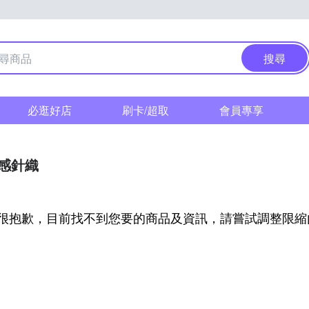
搜尋
必逛好店
刷卡/超取
會員專享
感針織
很抱歉，目前找不到您要的商品及資訊，請嘗試調整限縮