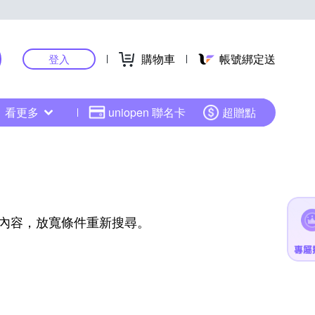
購物車
帳號綁定送
登入
看更多
uniopen 聯名卡
超贈點
內容，放寬條件重新搜尋。