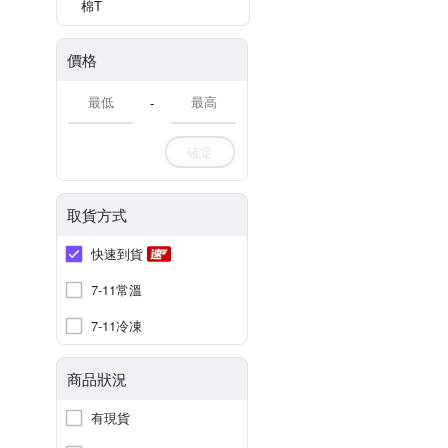
棉T
價格
-
確定
取貨方式
快速到貨
7-11常溫
7-11冷凍
商品狀況
有現貨