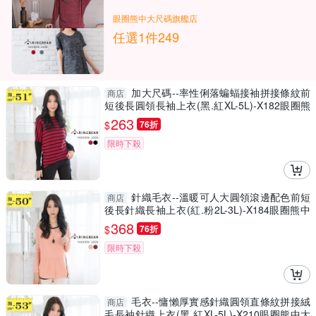
眼圈熊中大尺碼旗艦店
任選1件249
加大尺碼--率性俐落蝙蝠接袖拼接條紋前
商店
短後長圓領長袖上衣(黑.紅XL-5L)-X182眼圈熊
中大尺碼
263
$
76折
限時下殺
針織毛衣--溫暖可人大圓領滾邊配色前短
商店
後長針織長袖上衣(紅.粉2L-3L)-X184眼圈熊中
大尺碼
368
$
76折
限時下殺
毛衣--慵懶厚實感針織圓領直條紋拼接絨
商店
毛長袖針織上衣(黑.紅XL-5L)-X210眼圈熊中大