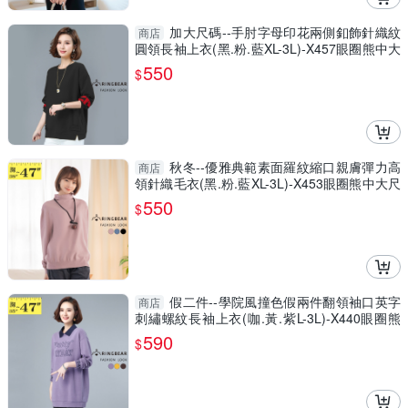
加大尺碼--手肘字母印花兩側釦飾針織紋
商店
圓領長袖上衣(黑.粉.藍XL-3L)-X457眼圈熊中大
尺碼
550
$
秋冬--優雅典範素面羅紋縮口親膚彈力高
商店
領針織毛衣(黑.粉.藍XL-3L)-X453眼圈熊中大尺
碼
550
$
假二件--學院風撞色假兩件翻領袖口英字
商店
刺繡螺紋長袖上衣(咖.黃.紫L-3L)-X440眼圈熊
中大尺碼
590
$