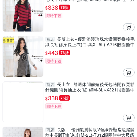
尺碼
338
$
76折
限時下殺
長版上衣--優雅浪漫珍珠水鑽圖案拼接毛
商店
織長袖修身長上衣(白.黑XL-5L)-A216眼圈熊中
大尺碼
443
$
76折
限時下殺
長上衣--舒適休閒前短後長包邊開衩寬鬆
商店
針織圓領長袖上衣(紅.綠M-3L)-X321眼圈熊中
大尺碼
338
$
76折
限時下殺
長版T--優雅氣質韓版V領線條顯瘦魚尾開
商店
岔中長版T恤(灰.紅M-2L)-T312眼圈熊中大尺碼