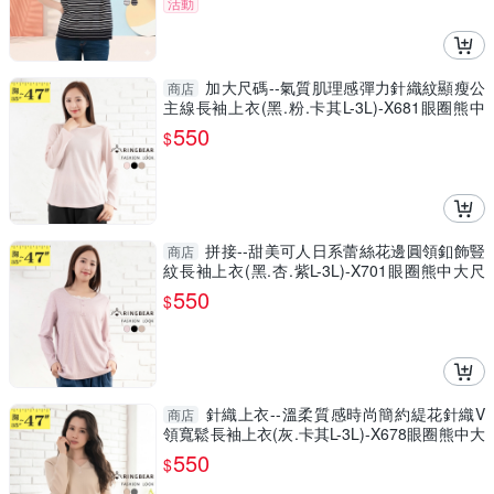
活動
加大尺碼--氣質肌理感彈力針織紋顯瘦公
商店
主線長袖上衣(黑.粉.卡其L-3L)-X681眼圈熊中
大尺碼
550
$
拼接--甜美可人日系蕾絲花邊圓領釦飾豎
商店
紋長袖上衣(黑.杏.紫L-3L)-X701眼圈熊中大尺
碼
550
$
針織上衣--溫柔質感時尚簡約緹花針織V
商店
領寬鬆長袖上衣(灰.卡其L-3L)-X678眼圈熊中大
尺碼
550
$