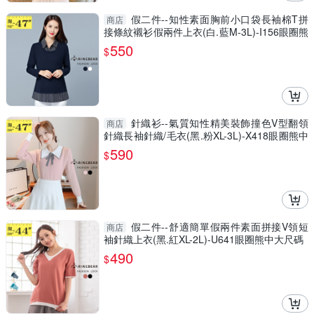
假二件--知性素面胸前小口袋長袖棉T拼
商店
接條紋襯衫假兩件上衣(白.藍M-3L)-I156眼圈熊
中大尺碼
550
$
針織衫--氣質知性精美裝飾撞色V型翻領
商店
針織長袖針織/毛衣(黑.粉XL-3L)-X418眼圈熊中
大尺碼
590
$
假二件--舒適簡單假兩件素面拼接V領短
商店
袖針織上衣(黑.紅XL-2L)-U641眼圈熊中大尺碼
490
$