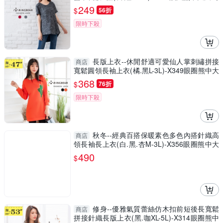
249
$
56折
限時下殺
長版上衣--休閒舒適可愛仙人掌刺繡拼接
商店
寬鬆圓領長袖上衣(橘.黑L-3L)-X349眼圈熊中大
尺碼
368
$
76折
限時下殺
秋冬--經典百搭保暖素色多色內搭針織高
商店
領長袖長上衣(白.黑.杏M-3L)-X356眼圈熊中大
尺碼
490
$
修身--優雅氣質蕾絲仿木扣前短後長寬鬆
商店
拼接針織長版上衣(黑.咖XL-5L)-X314眼圈熊中