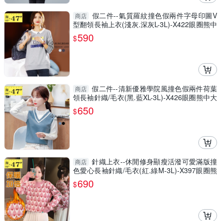
假二件--氣質羅紋撞色假兩件字母印圖V
商店
型翻領長袖上衣(淺灰.深灰L-3L)-X422眼圈熊中
大尺碼
590
$
假二件--清新優雅學院風撞色假兩件荷葉
商店
領長袖針織/毛衣(黑.藍XL-3L)-X426眼圈熊中大
尺碼
650
$
針織上衣--休閒修身顯瘦活潑可愛滿版撞
商店
色愛心長袖針織/毛衣(紅.綠M-3L)-X397眼圈熊
中大尺碼
690
$