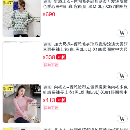
針織上衣--休閒修身顯瘦活潑可愛滿版撞
商店
色愛心長袖針織毛衣(紅.綠M-3L)-X397眼圈熊
中大尺碼◎
690
$
加大尺碼--優雅修身珍珠織帶滾邊大圓領
商店
素面長袖上衣(白.黑2L-5L)-X168眼圈熊中大尺
碼
338
$
76折
限時下殺
內搭衣--優雅波型立領保暖素色內搭多色
商店
針織長袖長上衣(黑.粉.咖L-3L)-X381眼圈熊中
大尺碼
413
$
76折
限時下殺
長上衣--休閒保暖舒適加厚黃金絨亮片刺
商店