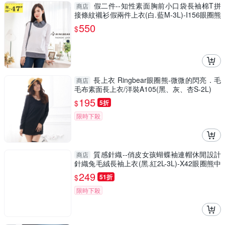
假二件--知性素面胸前小口袋長袖棉T拼
商店
接條紋襯衫假兩件上衣(白.藍M-3L)-I156眼圈熊
中大尺碼
550
$
長上衣 Ringbear眼圈熊-微微的閃亮．毛
商店
毛布素面長上衣/洋裝A105(黑、灰、杏S-2L)
195
$
5折
限時下殺
質感針織--俏皮女孩蝴蝶袖連帽休閒設計
商店
針織兔毛絨長袖上衣(黑.紅2L-3L)-X42眼圈熊中
大尺碼
249
$
51折
限時下殺