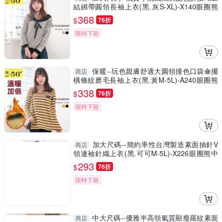
結綁帶圓領長袖上衣(黑.灰S-XL)-X140眼圈熊
中大尺碼
368
$
76折
限時下殺
保暖--玩色親膚舒適大圓領撞色口袋傘擺
商店
橫條紋磨毛長袖上衣(黑.黃M-5L)-A240眼圈熊
中大尺碼
338
$
76折
限時下殺
加大尺碼--簡約率性台灣製造素面抽針V
商店
領連袖針織上衣(黑.可可M-5L)-X226眼圈熊中
大尺碼
293
$
76折
限時下殺
中大尺碼--優雅半高領氣質顯瘦羅紋素面
商店