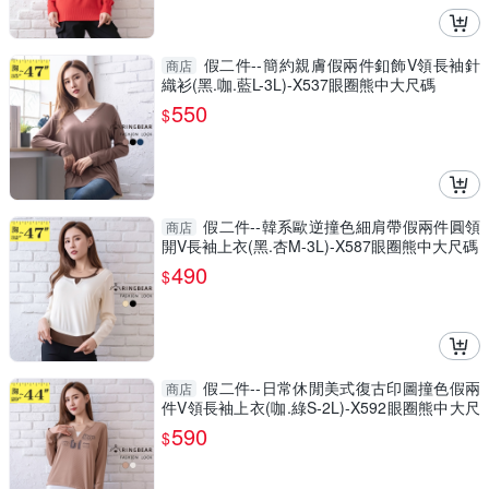
假二件--簡約親膚假兩件釦飾V領長袖針
商店
織衫(黑.咖.藍L-3L)-X537眼圈熊中大尺碼
550
$
假二件--韓系歐逆撞色細肩帶假兩件圓領
商店
開V長袖上衣(黑.杏M-3L)-X587眼圈熊中大尺碼
490
$
假二件--日常休閒美式復古印圖撞色假兩
商店
件V領長袖上衣(咖.綠S-2L)-X592眼圈熊中大尺
碼
590
$