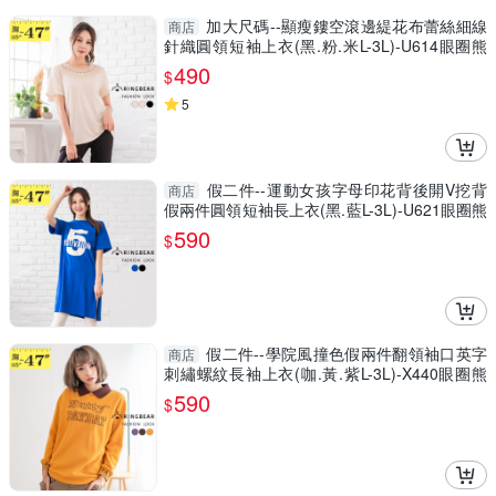
加大尺碼--顯瘦鏤空滾邊緹花布蕾絲細線
商店
針織圓領短袖上衣(黑.粉.米L-3L)-U614眼圈熊
中大尺碼
490
$
5
假二件--運動女孩字母印花背後開V挖背
商店
假兩件圓領短袖長上衣(黑.藍L-3L)-U621眼圈熊
中大尺碼
590
$
假二件--學院風撞色假兩件翻領袖口英字
商店
刺繡螺紋長袖上衣(咖.黃.紫L-3L)-X440眼圈熊
中大尺碼
590
$