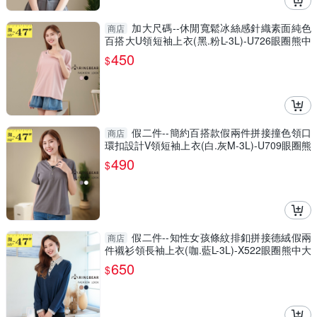
加大尺碼--休閒寬鬆冰絲感針織素面純色
商店
百搭大U領短袖上衣(黑.粉L-3L)-U726眼圈熊中
大尺碼
450
$
假二件--簡約百搭款假兩件拼接撞色領口
商店
環扣設計V領短袖上衣(白.灰M-3L)-U709眼圈熊
中大尺碼
490
$
假二件--知性女孩條紋排釦拼接德絨假兩
商店
件襯衫領長袖上衣(咖.藍L-3L)-X522眼圈熊中大
尺碼
650
$