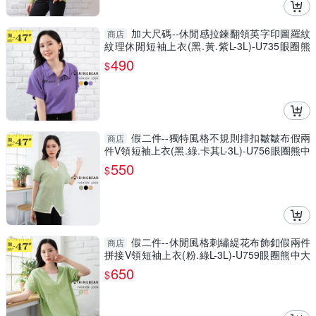
加大尺碼--休閒感拉鍊翻領英字印圖羅紋
商店
紋理休閒短袖上衣(黑.黃.紫L-3L)-U735眼圈熊
中大尺碼
490
$
假二件--獨特風格不規則排扣皺皺布假兩
商店
件V領短袖上衣(黑.綠.卡其L-3L)-U756眼圈熊中
大尺碼
550
$
假二件--休閒風格刺繡緹花布飾釦假兩件
商店
拼接V領短袖上衣(粉.綠L-3L)-U759眼圈熊中大
尺碼
650
$