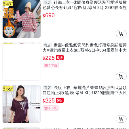
針織上衣--休閒修身顯瘦活潑可愛滿版撞
商店
色愛心長袖針織/毛衣(紅.綠M-3L)-X397眼圈熊
中大尺碼
690
$
素面--優雅氣質簡約素色打褶修身顯瘦彈
商店
力V領針織長上衣(紅.藍M-2L)-X364眼圈熊中大
尺碼
225
$
5折
限時下殺
長版上衣--華麗亮片蝴蝶結反折袖U型領
商店
口短袖上衣(黑.粉.紫M-XL)-U229眼圈熊中大尺
碼
225
$
5折
限時下殺