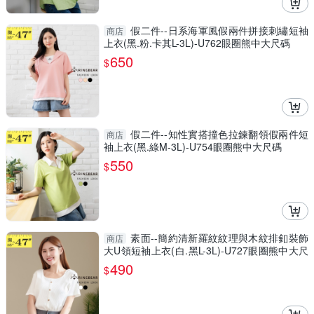
假二件--日系海軍風假兩件拼接刺繡短袖
商店
上衣(黑.粉.卡其L-3L)-U762眼圈熊中大尺碼
650
$
假二件--知性實搭撞色拉鍊翻領假兩件短
商店
袖上衣(黑.綠M-3L)-U754眼圈熊中大尺碼
550
$
素面--簡約清新羅紋紋理與木紋排釦裝飾
商店
大U領短袖上衣(白.黑L-3L)-U727眼圈熊中大尺
碼
490
$