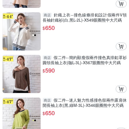
針織上衣--撞色線條排釦設計假兩件V領
商店
長袖針織衫(白.黑L-2L)-X549眼圈熊中大尺碼
650
$
假二件--簡約顯瘦假兩件撞色真排釦罩衫
商店
圓領長袖上衣(咖L-3L)-X567眼圈熊中大尺碼
590
$
假二件--迷人魅力性感撞色假兩件露肩休
商店
閒長袖上衣(黑.綠M-3L)-X546眼圈熊中大尺碼
650
$