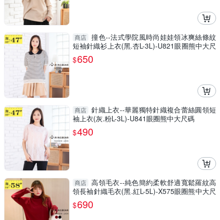
撞色--法式學院風時尚娃娃領冰爽絲條紋
商店
短袖針織衫上衣(黑.杏L-3L)-U821眼圈熊中大尺
碼
650
$
針織上衣--華麗獨特針織複合蕾絲圓領短
商店
袖上衣(灰.粉L-3L)-U841眼圈熊中大尺碼
490
$
高領毛衣--純色簡約柔軟舒適寬鬆羅紋高
商店
領長袖針織毛衣(黑.紅L-5L)-X575眼圈熊中大尺
碼
690
$