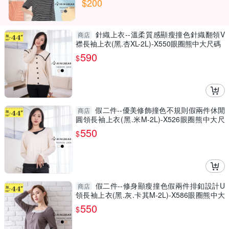
$200
針織上衣--溫柔質感顯瘦撞色針織翻領V
商店
襟長袖上衣(黑.杏XL-2L)-X550眼圈熊中大尺碼
590
$
假二件--優美修飾撞色不規則假兩件休閒
商店
圓領長袖上衣(黑.米M-2L)-X526眼圈熊中大尺
碼
550
$
假二件--修身顯瘦撞色假兩件排釦設計U
商店
領長袖上衣(黑.灰.卡其M-2L)-X586眼圈熊中大
尺碼
550
$