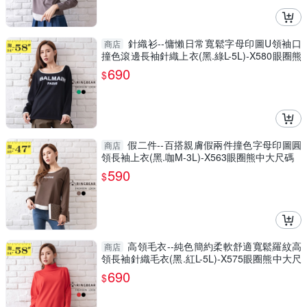
針織衫--慵懶日常寬鬆字母印圖U領袖口
商店
撞色滾邊長袖針織上衣(黑.綠L-5L)-X580眼圈熊
中大尺碼
690
$
假二件--百搭親膚假兩件撞色字母印圖圓
商店
領長袖上衣(黑.咖M-3L)-X563眼圈熊中大尺碼
590
$
高領毛衣--純色簡約柔軟舒適寬鬆羅紋高
商店
領長袖針織毛衣(黑.紅L-5L)-X575眼圈熊中大尺
碼
690
$