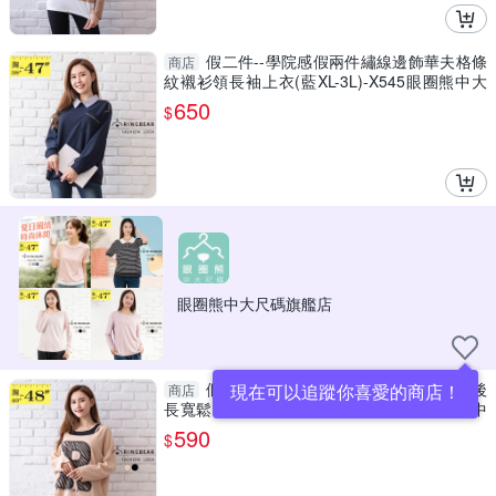
假二件--學院感假兩件繡線邊飾華夫格條
商店
紋襯衫領長袖上衣(藍XL-3L)-X545眼圈熊中大
尺碼
650
$
眼圈熊中大尺碼旗艦店
假二件--魅力假兩件露肩字母印花前短後
現在可以追蹤你喜愛的商店！
商店
長寬鬆長袖上衣(黑.卡其3L-4L)-X588眼圈熊中
大尺碼
590
$