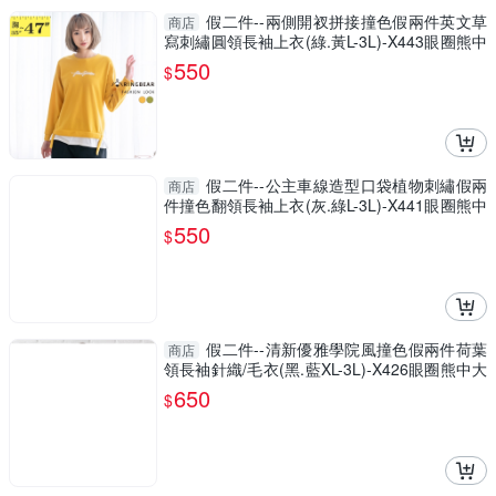
假二件--兩側開衩拼接撞色假兩件英文草
商店
寫刺繡圓領長袖上衣(綠.黃L-3L)-X443眼圈熊中
大尺碼
550
$
假二件--公主車線造型口袋植物刺繡假兩
商店
件撞色翻領長袖上衣(灰.綠L-3L)-X441眼圈熊中
大尺碼
550
$
假二件--清新優雅學院風撞色假兩件荷葉
商店
領長袖針織/毛衣(黑.藍XL-3L)-X426眼圈熊中大
尺碼
650
$