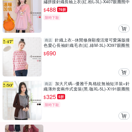
繡拼接針織長袖上衣(紅.粉L-3L)-X407眼圈熊中
大尺碼◎
488
$
76折
限時下殺
針織上衣--休閒修身顯瘦活潑可愛滿版撞
商店
色愛心長袖針織毛衣(紅.綠M-3L)-X397眼圈熊
中大尺碼
690
$
加大尺碼--優雅千鳥格紋無袖短洋裝+針
商店
織薄外套兩件式套裝(黑.咖XL-5L)-X191眼圈熊
中大尺碼
325
$
5折
限時下殺