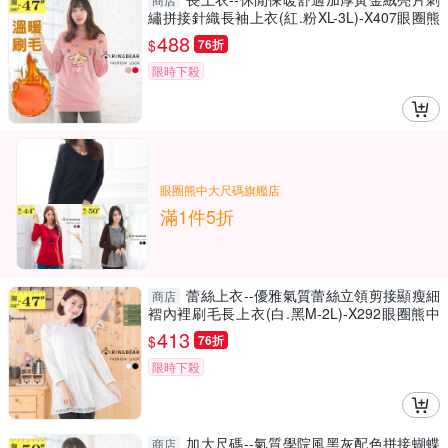
繡拼接針織長袖上衣(紅.粉XL-3L)-X407眼圈熊
中大尺碼
488
$
76折
限時下殺
眼圈熊中大尺碼旗艦店
滿1件5折
蕾絲上衣--優雅氣質蕾絲立領剪接顯瘦細
商店
褶內裡刷毛長上衣(白.黑M-2L)-X292眼圈熊中
大尺碼
413
$
76折
限時下殺
加大尺碼--氣質學院風黑灰配色拼接蝴蝶
商店