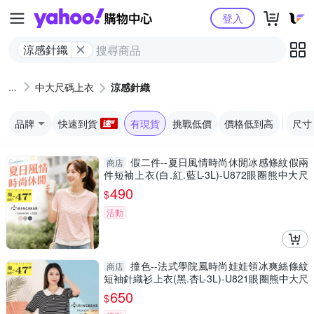
Yahoo購物中心
登入
涼感針織
中大尺碼上衣
涼感針織
品牌
快速到貨
有現貨
挑戰低價
價格低到高
尺寸
假二件--夏日風情時尚休閒冰感條紋假兩
商店
件短袖上衣(白.紅.藍L-3L)-U872眼圈熊中大尺
碼
490
$
活動
撞色--法式學院風時尚娃娃領冰爽絲條紋
商店
短袖針織衫上衣(黑.杏L-3L)-U821眼圈熊中大尺
碼
650
$