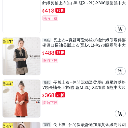
針織長袖上衣(白.黑.紅XL-2L)-X306眼圈熊中大
尺碼
413
$
76折
限時下殺
長上衣--寬鬆可愛格紋拼接針織假兩件綁
商店
帶領口長袖長版上衣(黑L-3L)-X279眼圈熊中大
尺碼
488
$
76折
限時下殺
長版上衣--休閒沉穩溫柔厚針織壓紋菱格
商店
V領長袖長上衣(咖.藍M-2L)-X278眼圈熊中大尺
碼
368
$
76折
限時下殺
長上衣--休閒保暖舒適加厚黃金絨亮片刺
商店