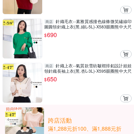
針織毛衣--素雅質感撞色線條微笑繡線印
商店
圖圓領針織上衣(黑.綠L-5L)-X583眼圈熊中大尺
碼
690
$
針織上衣--氣質款雪紡皺褶排釦設計娃娃
商店
領針織長袖上衣(黑.杏L-3L)-X595眼圈熊中大尺
碼
650
$
跨店活動
滿1,288元折100、滿1,888元折