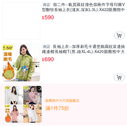
假二件--氣質羅紋撞色假兩件字母印圖V
商店
型翻領長袖上衣(淺灰.深灰L-3L)-X422眼圈熊中
大尺碼
590
$
長袖上衣--加厚刷毛卡通塗鴉羅紋滾邊抽
商店
繩連帽長袖帽T(黑.綠XL-4L)-X420眼圈熊中大
尺碼
690
$
眼圈熊中大尺碼旗艦店
滿1件75折