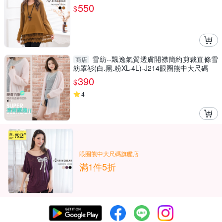
大尺碼
550
$
雪紡--飄逸氣質透膚開襟簡約剪裁直條雪
商店
紡罩衫(白.黑.粉XL-4L)-J214眼圈熊中大尺碼
390
$
4
眼圈熊中大尺碼旗艦店
滿1件5折