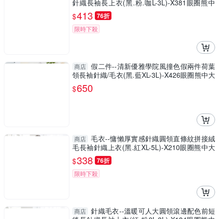
針織長袖長上衣(黑.粉.咖L-3L)-X381眼圈熊中
大尺碼
413
$
76折
限時下殺
假二件--清新優雅學院風撞色假兩件荷葉
商店
領長袖針織/毛衣(黑.藍XL-3L)-X426眼圈熊中大
尺碼
650
$
毛衣--慵懶厚實感針織圓領直條紋拼接絨
商店
毛長袖針織上衣(黑.紅XL-5L)-X210眼圈熊中大
尺碼
338
$
76折
限時下殺
針織毛衣--溫暖可人大圓領滾邊配色前短
商店