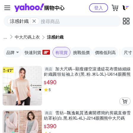
Yahoo購物中心
登入
涼感針織
中大尺碼上衣
涼感針織
品牌
快速到貨
有現貨
挑戰低價
價格低到高
尺寸
加大尺碼--顯瘦鏤空滾邊緹花布蕾絲細線
商店
針織圓領短袖上衣(黑.粉.米L-3L)-U614眼圈熊
中大尺碼
490
$
5
雪紡--飄逸氣質透膚開襟簡約剪裁直條雪
商店
紡罩衫(白.黑.粉XL-4L)-J214眼圈熊中大尺碼
390
$