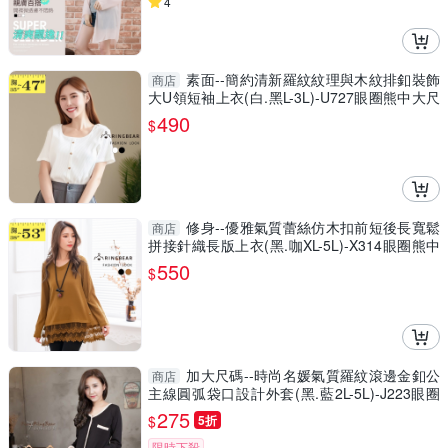
4
素面--簡約清新羅紋紋理與木紋排釦裝飾
商店
大U領短袖上衣(白.黑L-3L)-U727眼圈熊中大尺
碼
490
$
修身--優雅氣質蕾絲仿木扣前短後長寬鬆
商店
拼接針織長版上衣(黑.咖XL-5L)-X314眼圈熊中
大尺碼
550
$
加大尺碼--時尚名媛氣質羅紋滾邊金釦公
商店
主線圓弧袋口設計外套(黑.藍2L-5L)-J223眼圈
熊中大尺碼
275
$
5折
限時下殺