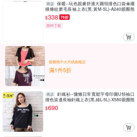
保暖--玩色親膚舒適大圓領撞色口袋傘擺
商店
橫條紋磨毛長袖上衣(黑.黃M-5L)-A240眼圈熊
中大尺碼
338
$
76折
限時下殺
眼圈熊中大尺碼旗艦店
滿1件5折
針織衫--慵懶日常寬鬆字母印圖U領袖口
商店
撞色滾邊長袖針織上衣(黑.綠L-5L)-X580眼圈熊
中大尺碼
690
$