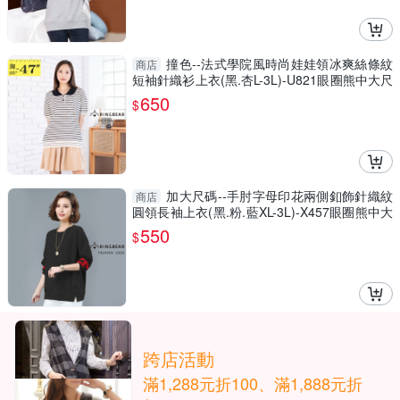
撞色--法式學院風時尚娃娃領冰爽絲條紋
商店
短袖針織衫上衣(黑.杏L-3L)-U821眼圈熊中大尺
碼
650
$
加大尺碼--手肘字母印花兩側釦飾針織紋
商店
圓領長袖上衣(黑.粉.藍XL-3L)-X457眼圈熊中大
尺碼
550
$
跨店活動
滿1,288元折100、滿1,888元折