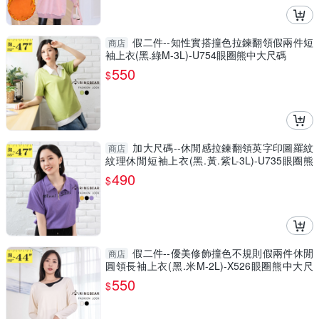
假二件--知性實搭撞色拉鍊翻領假兩件短
商店
袖上衣(黑.綠M-3L)-U754眼圈熊中大尺碼
550
$
加大尺碼--休閒感拉鍊翻領英字印圖羅紋
商店
紋理休閒短袖上衣(黑.黃.紫L-3L)-U735眼圈熊
中大尺碼
490
$
假二件--優美修飾撞色不規則假兩件休閒
商店
圓領長袖上衣(黑.米M-2L)-X526眼圈熊中大尺
碼
550
$