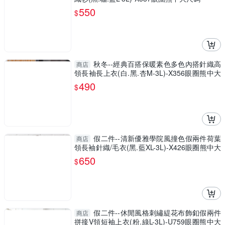
550
$
秋冬--經典百搭保暖素色多色內搭針織高
商店
領長袖長上衣(白.黑.杏M-3L)-X356眼圈熊中大
尺碼
490
$
假二件--清新優雅學院風撞色假兩件荷葉
商店
領長袖針織/毛衣(黑.藍XL-3L)-X426眼圈熊中大
尺碼
650
$
假二件--休閒風格刺繡緹花布飾釦假兩件
商店
拼接V領短袖上衣(粉.綠L-3L)-U759眼圈熊中大