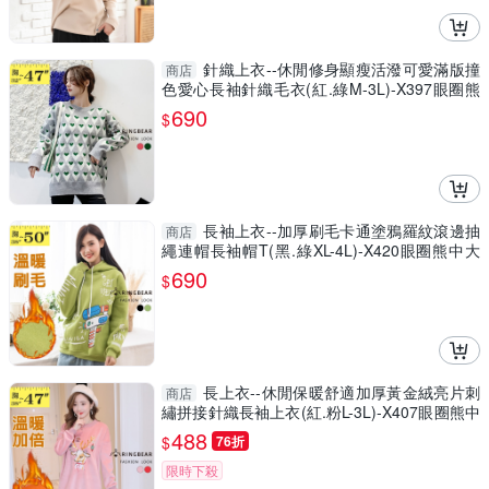
針織上衣--休閒修身顯瘦活潑可愛滿版撞
商店
色愛心長袖針織毛衣(紅.綠M-3L)-X397眼圈熊
中大尺碼◎
690
$
長袖上衣--加厚刷毛卡通塗鴉羅紋滾邊抽
商店
繩連帽長袖帽T(黑.綠XL-4L)-X420眼圈熊中大
尺碼
690
$
長上衣--休閒保暖舒適加厚黃金絨亮片刺
商店
繡拼接針織長袖上衣(紅.粉L-3L)-X407眼圈熊中
大尺碼◎
488
$
76折
限時下殺