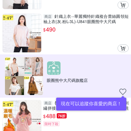
針織上衣--華麗獨特針織複合蕾絲圓領短
商店
袖上衣(灰.粉L-3L)-U841眼圈熊中大尺碼
490
$
眼圈熊中大尺碼旗艦店
長上衣--休閒保暖舒適加厚黃金絨亮片刺
現在可以追蹤你喜愛的商店！
商店
繡拼接針織長袖上衣(紅.粉XL-3L)-X407眼圈熊
中大尺碼
488
$
76折
限時下殺