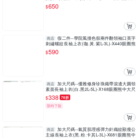
尺碼
650
$
假二件--學院風撞色假兩件翻領袖口英字
商店
刺繡螺紋長袖上衣(咖.黃.紫L-3L)-X440眼圈熊
中大尺碼
590
$
加大尺碼--優雅修身珍珠織帶滾邊大圓領
商店
素面長袖上衣(白.黑2L-5L)-X168眼圈熊中大尺
碼
338
$
76折
限時下殺
加大尺碼--氣質肌理感彈力針織紋顯瘦公
商店
主線長袖上衣(黑.粉.卡其L-3L)-X681眼圈熊中