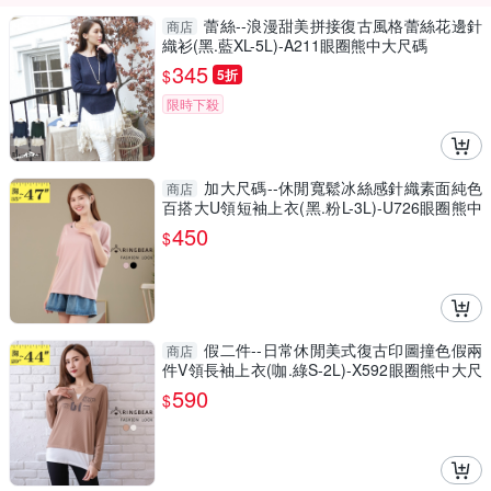
蕾絲--浪漫甜美拼接復古風格蕾絲花邊針
商店
織衫(黑.藍XL-5L)-A211眼圈熊中大尺碼
345
$
5折
限時下殺
加大尺碼--休閒寬鬆冰絲感針織素面純色
商店
百搭大U領短袖上衣(黑.粉L-3L)-U726眼圈熊中
大尺碼
450
$
假二件--日常休閒美式復古印圖撞色假兩
商店
件V領長袖上衣(咖.綠S-2L)-X592眼圈熊中大尺
碼
590
$