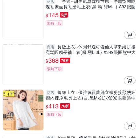
一字領--甜美氣息韓版性感一字船型領蝴
商店
蝶袖素面長袖磨毛上衣(黑.粉.綠M-L)-A93眼圈
熊中大尺碼
145
$
5折
限時下殺
長版上衣--休閒舒適可愛仙人掌刺繡拼接
商店
寬鬆圓領長袖上衣(橘.黑L-3L)-X349眼圈熊中大
尺碼
368
$
76折
限時下殺
蕾絲上衣--優雅氣質蕾絲立領剪接顯瘦細
商店
褶內裡刷毛長上衣(白.黑M-2L)-X292眼圈熊中
大尺碼
413
$
76折
限時下殺
加大尺碼--優雅千鳥格紋無袖短洋裝+針
商店