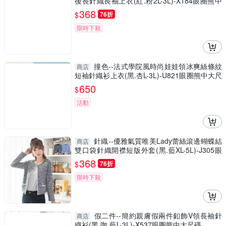
後長針織長袖上衣(紅.粉2L-3L)-X184眼圈熊中
大尺碼
368
$
76折
限時下殺
撞色--法式學院風時尚娃娃領冰爽絲條紋
商店
短袖針織衫上衣(黑.杏L-3L)-U821眼圈熊中大尺
碼
650
$
活動
針織--優雅氣質唯美Lady蕾絲滾邊蝴蝶結
商店
雙口袋針織開襟短版外套(黑.藍XL-5L)-J305眼
圈熊中大尺碼
368
$
76折
限時下殺
假二件--簡約親膚假兩件釦飾V領長袖針
商店
織衫(黑.咖.藍L-3L)-X537眼圈熊中大尺碼