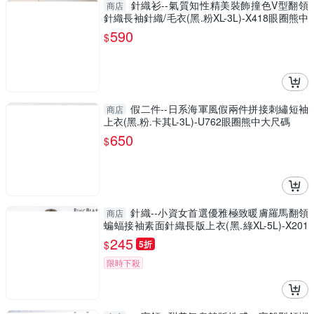
針織衫--氣質知性精美裝飾撞色V型翻領
商店
針織長袖針織/毛衣(黑.粉XL-3L)-X418眼圈熊中
大尺碼
590
$
假二件--日系海軍風假兩件拼接刺繡短袖
商店
上衣(黑.粉.卡其L-3L)-U762眼圈熊中大尺碼
650
$
針織--小資女首選優雅極致暖膚羅馬翻領
商店
蝙蝠接袖素面針織長版上衣(黑.綠XL-5L)-X201
眼圈熊中大尺碼
245
$
5折
限時下殺