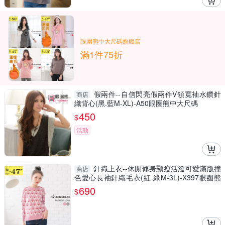
眼圈熊中大尺碼旗艦店
滿1件75折
假兩件--自信閃亮假兩件V領寬袖水鑽針
商店
織背心(黑.藍M-XL)-A50眼圈熊中大尺碼
450
$
活動
針織上衣--休閒修身顯瘦活潑可愛滿版撞
商店
色愛心長袖針織毛衣(紅.綠M-3L)-X397眼圈熊
中大尺碼
690
$