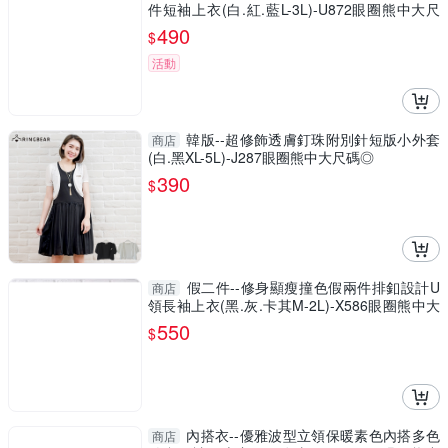
件短袖上衣(白.紅.藍L-3L)-U872眼圈熊中大尺
碼
490
$
活動
韓版--超修飾透膚釘珠附別針短版小外套
商店
(白.黑XL-5L)-J287眼圈熊中大尺碼◎
390
$
假二件--修身顯瘦撞色假兩件排釦設計U
商店
領長袖上衣(黑.灰.卡其M-2L)-X586眼圈熊中大
尺碼
550
$
內搭衣--優雅波型立領保暖素色內搭多色
商店