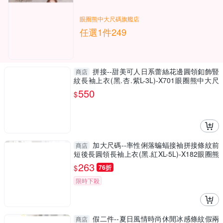
眼圈熊中大尺碼旗艦店
任選1件249
拼接--甜美可人日系蕾絲花邊圓領釦飾豎
商店
紋長袖上衣(黑.杏.紫L-3L)-X701眼圈熊中大尺
碼
550
$
加大尺碼--率性俐落蝙蝠接袖拼接條紋前
商店
短後長圓領長袖上衣(黑.紅XL-5L)-X182眼圈熊
中大尺碼
263
$
76折
限時下殺
假二件--夏日風情時尚休閒冰感條紋假兩
商店