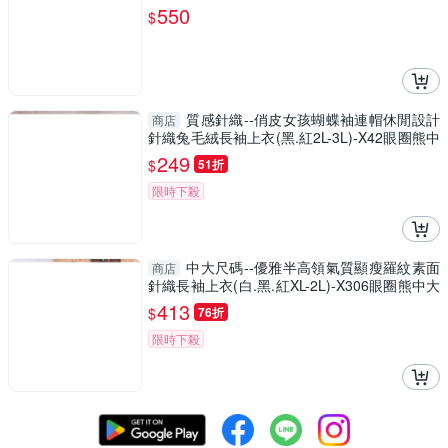
大尺碼
550
$
質感針織--俏皮女孩蝴蝶袖連帽休閒設計
商店
針織兔毛絨長袖上衣(黑.紅2L-3L)-X42眼圈熊中
大尺碼
249
$
51折
限時下殺
中大尺碼--優雅半高領氣質顯瘦羅紋素面
商店
針織長袖上衣(白.黑.紅XL-2L)-X306眼圈熊中大
尺碼
413
$
76折
限時下殺