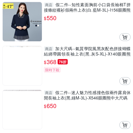
假二件--知性素面胸前小口袋長袖棉T拼
商店
接條紋襯衫假兩件上衣(白.藍M-3L)-I156眼圈熊
中大尺碼
550
$
加大尺碼--氣質學院風黑灰配色拼接蝴蝶
商店
結綁帶圓領長袖上衣(黑.灰S-XL)-X140眼圈熊
中大尺碼
368
$
76折
限時下殺
假二件--迷人魅力性感撞色假兩件露肩休
商店
閒長袖上衣(黑.綠M-3L)-X546眼圈熊中大尺碼
650
$