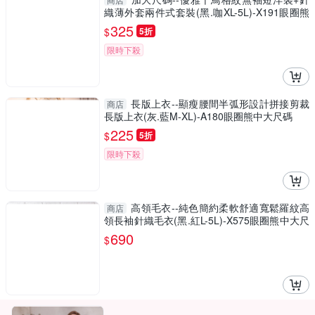
織薄外套兩件式套裝(黑.咖XL-5L)-X191眼圈熊
中大尺碼
325
$
5折
限時下殺
長版上衣--顯瘦腰間半弧形設計拼接剪裁
商店
長版上衣(灰.藍M-XL)-A180眼圈熊中大尺碼
225
$
5折
限時下殺
高領毛衣--純色簡約柔軟舒適寬鬆羅紋高
商店
領長袖針織毛衣(黑.紅L-5L)-X575眼圈熊中大尺
碼
690
$