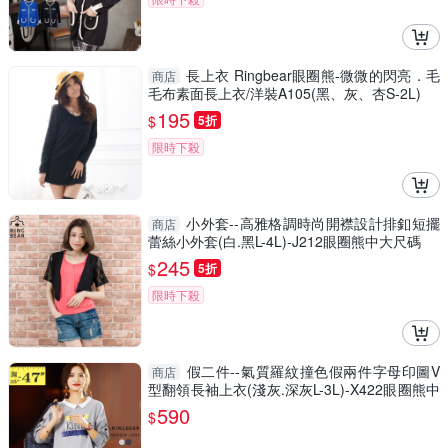
長上衣 Ringbear眼圈熊-微微的閃亮．毛
商店
毛布素面長上衣/洋裝A105(黑、灰、杏S-2L)
195
$
5折
限時下殺
小外套--高雅格調時尚開襟設計排釦短擺
商店
蕾絲小外套(白.黑L-4L)-J212眼圈熊中大尺碼
245
$
5折
限時下殺
假二件--氣質羅紋撞色假兩件字母印圖V
商店
型翻領長袖上衣(淺灰.深灰L-3L)-X422眼圈熊中
大尺碼
590
$