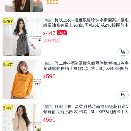
$200
長版上衣--優雅浪漫珍珠水鑽圖案拼接毛
商店
織長袖修身長上衣(白.黑XL-5L)-A216眼圈熊中
大尺碼
443
$
76折
限時下殺
假二件--學院風撞色假兩件翻領袖口英字
商店
刺繡螺紋長袖上衣(咖.黃.紫L-3L)-X440眼圈熊
中大尺碼
590
$
針織上衣--溫柔質感時尚簡約緹花針織V
商店
領寬鬆長袖上衣(灰.卡其L-3L)-X678眼圈熊中大
尺碼
550
$