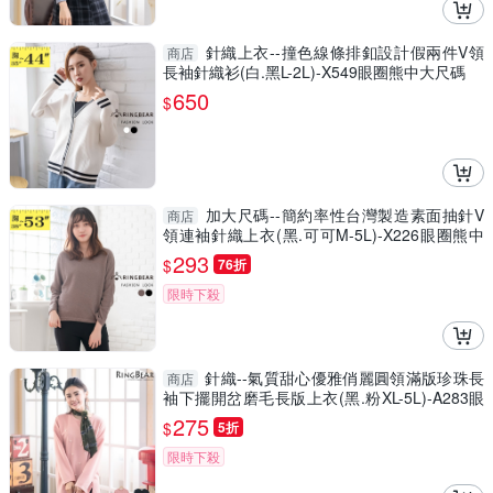
針織上衣--撞色線條排釦設計假兩件V領
商店
長袖針織衫(白.黑L-2L)-X549眼圈熊中大尺碼
650
$
加大尺碼--簡約率性台灣製造素面抽針V
商店
領連袖針織上衣(黑.可可M-5L)-X226眼圈熊中
大尺碼
293
$
76折
限時下殺
針織--氣質甜心優雅俏麗圓領滿版珍珠長
商店
袖下擺開岔磨毛長版上衣(黑.粉XL-5L)-A283眼
圈熊中大尺碼
275
$
5折
限時下殺