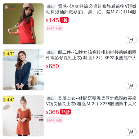
質感--涼爽時節必備超修飾感前後V領微
商店
毛料短袖針織衫(白、黑、紅、紫M-2L)-U14眼
圈熊中大尺碼
145
$
5折
限時下殺
假二件--知性女孩條紋排釦拼接德絨假兩
商店
件襯衫領長袖上衣(咖.藍L-3L)-X522眼圈熊中大
尺碼
650
$
長版上衣--休閒沉穩溫柔厚針織壓紋菱格
商店
V領長袖長上衣(咖.藍M-2L)-X278眼圈熊中大尺
碼
368
$
76折
限時下殺