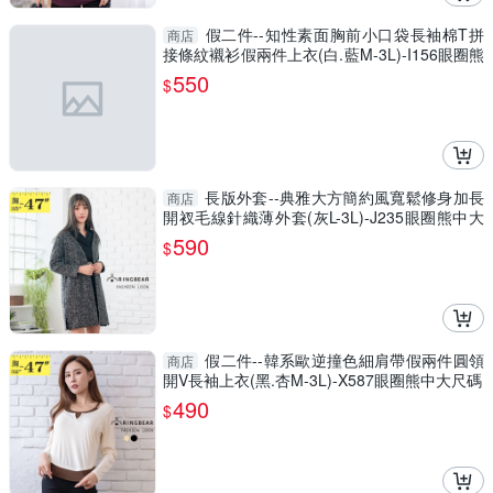
假二件--知性素面胸前小口袋長袖棉T拼
商店
接條紋襯衫假兩件上衣(白.藍M-3L)-I156眼圈熊
中大尺碼
550
$
長版外套--典雅大方簡約風寬鬆修身加長
商店
開衩毛線針織薄外套(灰L-3L)-J235眼圈熊中大
尺碼
590
$
假二件--韓系歐逆撞色細肩帶假兩件圓領
商店
開V長袖上衣(黑.杏M-3L)-X587眼圈熊中大尺碼
490
$