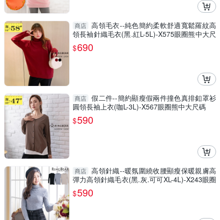
高領毛衣--純色簡約柔軟舒適寬鬆羅紋高
商店
領長袖針織毛衣(黑.紅L-5L)-X575眼圈熊中大尺
碼
690
$
假二件--簡約顯瘦假兩件撞色真排釦罩衫
商店
圓領長袖上衣(咖L-3L)-X567眼圈熊中大尺碼
590
$
高領針織--暖氛圍繞收腰顯瘦保暖親膚高
商店
彈力高領針織毛衣(黑.灰.可可XL-4L)-X243眼圈
熊中大尺碼
590
$