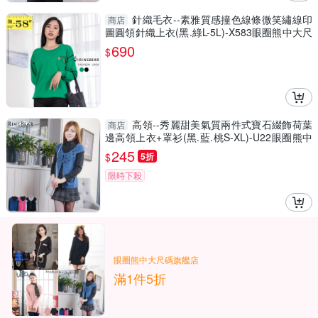
針織毛衣--素雅質感撞色線條微笑繡線印
商店
圖圓領針織上衣(黑.綠L-5L)-X583眼圈熊中大尺
碼
690
$
高領--秀麗甜美氣質兩件式寶石綴飾荷葉
商店
邊高領上衣+罩衫(黑.藍.桃S-XL)-U22眼圈熊中
大尺碼
245
$
5折
限時下殺
眼圈熊中大尺碼旗艦店
滿1件5折