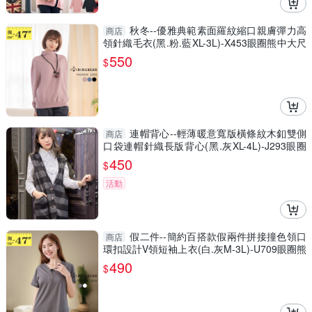
秋冬--優雅典範素面羅紋縮口親膚彈力高
商店
領針織毛衣(黑.粉.藍XL-3L)-X453眼圈熊中大尺
碼
550
$
連帽背心--輕薄暖意寬版橫條紋木釦雙側
商店
口袋連帽針織長版背心(黑.灰XL-4L)-J293眼圈
熊中大尺碼
450
$
活動
假二件--簡約百搭款假兩件拼接撞色領口
商店
環扣設計V領短袖上衣(白.灰M-3L)-U709眼圈熊
中大尺碼
490
$