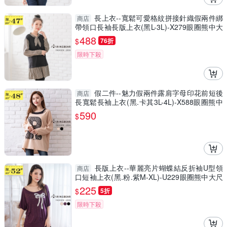
長上衣--寬鬆可愛格紋拼接針織假兩件綁
商店
帶領口長袖長版上衣(黑L-3L)-X279眼圈熊中大
尺碼
488
$
76折
限時下殺
假二件--魅力假兩件露肩字母印花前短後
商店
長寬鬆長袖上衣(黑.卡其3L-4L)-X588眼圈熊中
大尺碼
590
$
長版上衣--華麗亮片蝴蝶結反折袖U型領
商店
口短袖上衣(黑.粉.紫M-XL)-U229眼圈熊中大尺
碼
225
$
5折
限時下殺