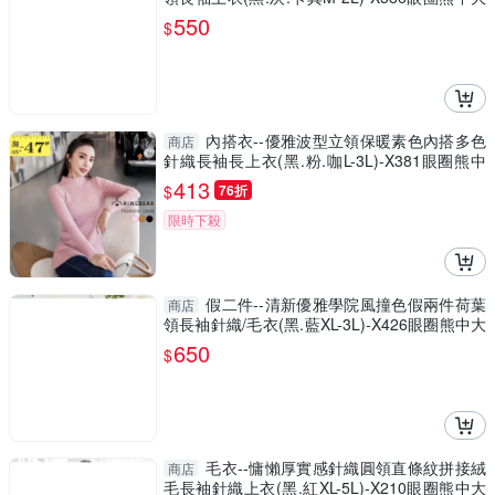
尺碼
550
$
內搭衣--優雅波型立領保暖素色內搭多色
商店
針織長袖長上衣(黑.粉.咖L-3L)-X381眼圈熊中
大尺碼
413
$
76折
限時下殺
假二件--清新優雅學院風撞色假兩件荷葉
商店
領長袖針織/毛衣(黑.藍XL-3L)-X426眼圈熊中大
尺碼
650
$
毛衣--慵懶厚實感針織圓領直條紋拼接絨
商店
毛長袖針織上衣(黑.紅XL-5L)-X210眼圈熊中大