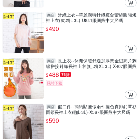
針織上衣--華麗獨特針織複合蕾絲圓領短
商店
袖上衣(灰.粉L-3L)-U841眼圈熊中大尺碼
490
$
長上衣--休閒保暖舒適加厚黃金絨亮片刺
商店
繡拼接針織長袖上衣(紅.粉XL-3L)-X407眼圈熊
中大尺碼
488
$
76折
限時下殺
假二件--簡約顯瘦假兩件撞色真排釦罩衫
商店
圓領長袖上衣(咖L-3L)-X567眼圈熊中大尺碼
590
$