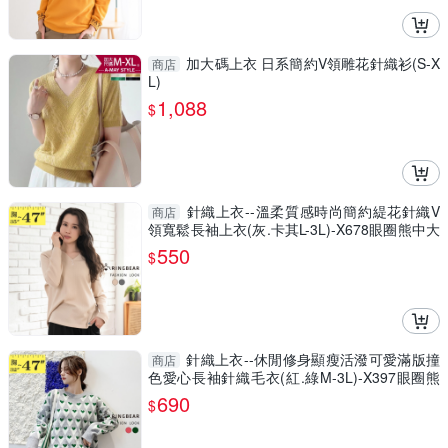
加大碼上衣 日系簡約V領雕花針織衫(S-X
商店
L)
1,088
$
針織上衣--溫柔質感時尚簡約緹花針織V
商店
領寬鬆長袖上衣(灰.卡其L-3L)-X678眼圈熊中大
尺碼
550
$
針織上衣--休閒修身顯瘦活潑可愛滿版撞
商店
色愛心長袖針織毛衣(紅.綠M-3L)-X397眼圈熊
中大尺碼◎
690
$