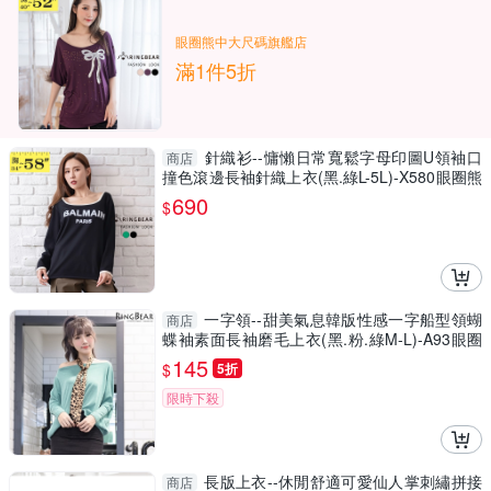
眼圈熊中大尺碼旗艦店
滿1件5折
針織衫--慵懶日常寬鬆字母印圖U領袖口
商店
撞色滾邊長袖針織上衣(黑.綠L-5L)-X580眼圈熊
中大尺碼
690
$
一字領--甜美氣息韓版性感一字船型領蝴
商店
蝶袖素面長袖磨毛上衣(黑.粉.綠M-L)-A93眼圈
熊中大尺碼
145
$
5折
限時下殺
長版上衣--休閒舒適可愛仙人掌刺繡拼接
商店