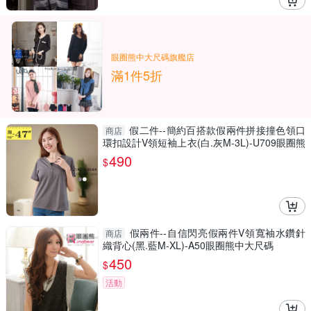
眼圈熊中大尺碼旗艦店
滿1件5折
假二件--簡約百搭款假兩件拼接撞色領口
商店
環扣設計V領短袖上衣(白.灰M-3L)-U709眼圈熊
中大尺碼
490
$
假兩件--自信閃亮假兩件V領寬袖水鑽針
商店
織背心(黑.藍M-XL)-A50眼圈熊中大尺碼
450
$
活動