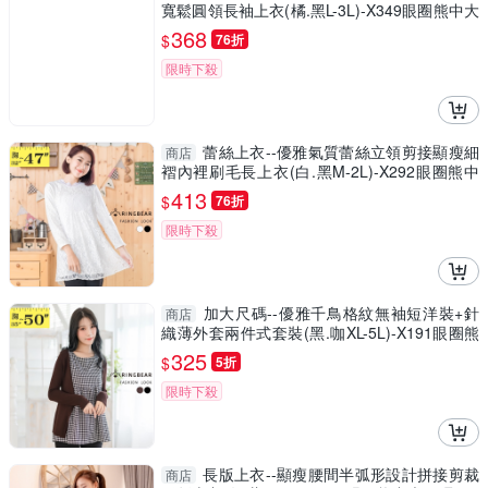
寬鬆圓領長袖上衣(橘.黑L-3L)-X349眼圈熊中大
尺碼
368
$
76折
限時下殺
蕾絲上衣--優雅氣質蕾絲立領剪接顯瘦細
商店
褶內裡刷毛長上衣(白.黑M-2L)-X292眼圈熊中
大尺碼
413
$
76折
限時下殺
加大尺碼--優雅千鳥格紋無袖短洋裝+針
商店
織薄外套兩件式套裝(黑.咖XL-5L)-X191眼圈熊
中大尺碼
325
$
5折
限時下殺
長版上衣--顯瘦腰間半弧形設計拼接剪裁
商店