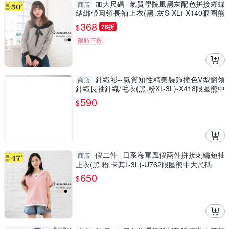
加大尺碼--氣質學院風黑灰配色拼接蝴蝶
商店
結綁帶圓領長袖上衣(黑.灰S-XL)-X140眼圈熊
中大尺碼
368
$
76折
限時下殺
針織衫--氣質知性精美裝飾撞色V型翻領
商店
針織長袖針織/毛衣(黑.粉XL-3L)-X418眼圈熊中
大尺碼
590
$
假二件--日系海軍風假兩件拼接刺繡短袖
商店
上衣(黑.粉.卡其L-3L)-U762眼圈熊中大尺碼
650
$