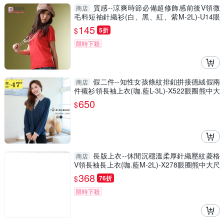
質感--涼爽時節必備超修飾感前後V領微
商店
毛料短袖針織衫(白、黑、紅、紫M-2L)-U14眼
圈熊中大尺碼
145
$
5折
限時下殺
假二件--知性女孩條紋排釦拼接德絨假兩
商店
件襯衫領長袖上衣(咖.藍L-3L)-X522眼圈熊中大
尺碼
650
$
長版上衣--休閒沉穩溫柔厚針織壓紋菱格
商店
V領長袖長上衣(咖.藍M-2L)-X278眼圈熊中大尺
碼
368
$
76折
限時下殺