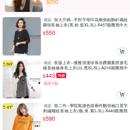
$200
加大尺碼--手肘字母印花兩側釦飾針織紋
商店
圓領長袖上衣(黑.粉.藍XL-3L)-X457眼圈熊中大
尺碼
550
$
長版上衣--優雅浪漫珍珠水鑽圖案拼接毛
商店
織長袖修身長上衣(白.黑XL-5L)-A216眼圈熊中
大尺碼
443
$
76折
限時下殺
假二件--學院風撞色假兩件翻領袖口英字
商店
刺繡螺紋長袖上衣(咖.黃.紫L-3L)-X440眼圈熊
中大尺碼
590
$