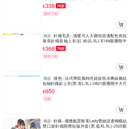
尺碼
338
$
76折
限時下殺
針織毛衣--溫暖可人大圓領滾邊配色前短
商店
後長針織長袖上衣(紅.粉2L-3L)-X184眼圈熊中
大尺碼
368
$
76折
限時下殺
撞色--法式學院風時尚娃娃領冰爽絲條紋
商店
短袖針織衫上衣(黑.杏L-3L)-U821眼圈熊中大尺
碼
650
$
活動
針織--優雅氣質唯美Lady蕾絲滾邊蝴蝶結
商店
雙口袋針織開襟短版外套(黑.藍XL-5L)-J305眼