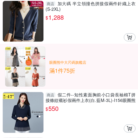
加大碼 半立領撞色拼接假兩件針織上衣
商店
(S-2XL)
1,288
$
眼圈熊中大尺碼旗艦店
滿1件75折
假二件--知性素面胸前小口袋長袖棉T拼
商店
接條紋襯衫假兩件上衣(白.藍M-3L)-I156眼圈熊
中大尺碼
550
$