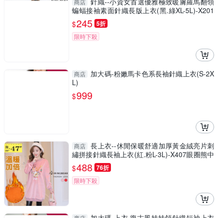
針織--小資女首選優雅極致暖膚羅馬翻領
商店
蝙蝠接袖素面針織長版上衣(黑.綠XL-5L)-X201
眼圈熊中大尺碼
245
$
5折
限時下殺
加大碼-粉嫩馬卡色系長袖針織上衣(S-2X
商店
L)
999
$
長上衣--休閒保暖舒適加厚黃金絨亮片刺
商店
繡拼接針織長袖上衣(紅.粉L-3L)-X407眼圈熊中
大尺碼◎
488
$
76折
限時下殺
加大碼 上衣 復古風娃娃領針織短袖上衣
商店