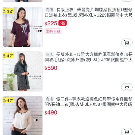
長版上衣--華麗亮片蝴蝶結反折袖U型領
商店
口短袖上衣(黑.粉.紫M-XL)-U229眼圈熊中大尺
碼
225
$
5折
限時下殺
長版外套--典雅大方簡約風寬鬆修身加長
商店
開衩毛線針織薄外套(灰L-3L)-J235眼圈熊中大
尺碼
590
$
假二件--韓系歐逆撞色細肩帶假兩件圓領
商店
開V長袖上衣(黑.杏M-3L)-X587眼圈熊中大尺碼
490
$