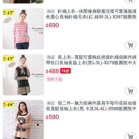
針織上衣--休閒修身顯瘦活潑可愛滿版撞
商店
色愛心長袖針織毛衣(紅.綠M-3L)-X397眼圈熊
中大尺碼
690
$
長上衣--寬鬆可愛格紋拼接針織假兩件綁
商店
帶領口長袖長版上衣(黑L-3L)-X279眼圈熊中大
尺碼
488
$
76折
限時下殺
假二件--魅力假兩件露肩字母印花前短後
商店
長寬鬆長袖上衣(黑.卡其3L-4L)-X588眼圈熊中
大尺碼
590
$