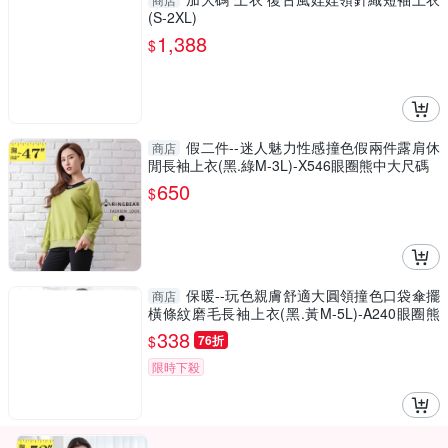
(S-2XL)
1,388
$
假二件--迷人魅力性感撞色假兩件露肩休
商店
閒長袖上衣(黑.綠M-3L)-X546眼圈熊中大尺碼
650
$
保暖--玩色親膚舒適大圓領撞色口袋傘擺
商店
橫條紋磨毛長袖上衣(黑.黃M-5L)-A240眼圈熊
中大尺碼
338
$
76折
限時下殺