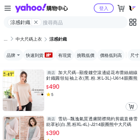
Yahoo購物中心
登入
涼感針織
中大尺碼上衣
涼感針織
品牌
快速到貨
有現貨
挑戰低價
價格低到高
尺寸
加大尺碼--顯瘦鏤空滾邊緹花布蕾絲細線
商店
針織圓領短袖上衣(黑.粉.米L-3L)-U614眼圈熊
中大尺碼
490
$
5
雪紡--飄逸氣質透膚開襟簡約剪裁直條雪
商店
紡罩衫(白.黑.粉XL-4L)-J214眼圈熊中大尺碼
390
$