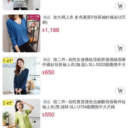
加大碼上衣 多色素面V領長袖針織衫(3尺
商店
碼)
1,188
$
假二件--知性女孩條紋排釦拼接德絨假兩
商店
件襯衫領長袖上衣(咖.藍L-3L)-X522眼圈熊中大
尺碼
650
$
假二件--知性實搭撞色拉鍊翻領假兩件短
商店
袖上衣(黑.綠M-3L)-U754眼圈熊中大尺碼
550
$