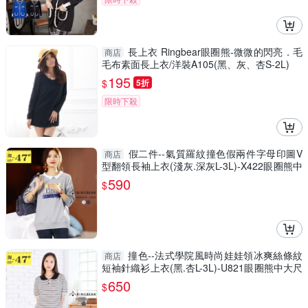
長上衣 Ringbear眼圈熊-微微的閃亮．毛
商店
毛布素面長上衣/洋裝A105(黑、灰、杏S-2L)
195
$
5折
限時下殺
假二件--氣質羅紋撞色假兩件字母印圖V
商店
型翻領長袖上衣(淺灰.深灰L-3L)-X422眼圈熊中
大尺碼
590
$
撞色--法式學院風時尚娃娃領冰爽絲條紋
商店
短袖針織衫上衣(黑.杏L-3L)-U821眼圈熊中大尺
碼
650
$