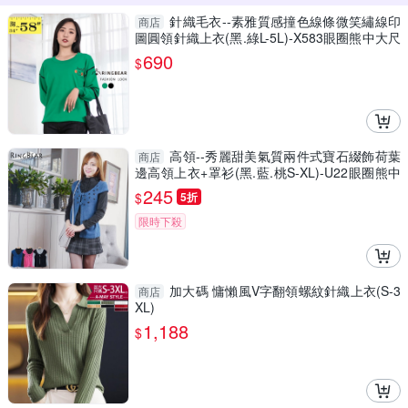
針織毛衣--素雅質感撞色線條微笑繡線印
商店
圖圓領針織上衣(黑.綠L-5L)-X583眼圈熊中大尺
碼
690
$
高領--秀麗甜美氣質兩件式寶石綴飾荷葉
商店
邊高領上衣+罩衫(黑.藍.桃S-XL)-U22眼圈熊中
大尺碼
245
$
5折
限時下殺
加大碼 慵懶風V字翻領螺紋針織上衣(S-3
商店
XL)
1,188
$