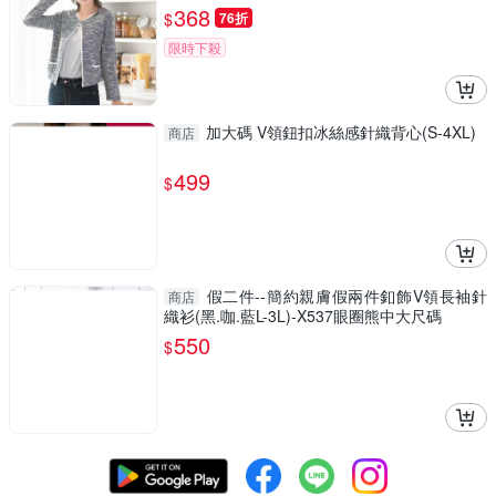
圈熊中大尺碼
368
$
76折
限時下殺
加大碼 V領鈕扣冰絲感針織背心(S-4XL)
商店
499
$
假二件--簡約親膚假兩件釦飾V領長袖針
商店
織衫(黑.咖.藍L-3L)-X537眼圈熊中大尺碼
550
$