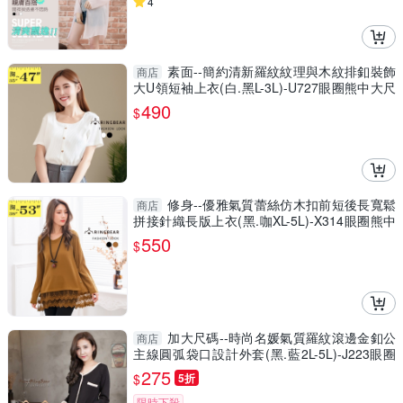
4
素面--簡約清新羅紋紋理與木紋排釦裝飾
商店
大U領短袖上衣(白.黑L-3L)-U727眼圈熊中大尺
碼
490
$
修身--優雅氣質蕾絲仿木扣前短後長寬鬆
商店
拼接針織長版上衣(黑.咖XL-5L)-X314眼圈熊中
大尺碼
550
$
加大尺碼--時尚名媛氣質羅紋滾邊金釦公
商店
主線圓弧袋口設計外套(黑.藍2L-5L)-J223眼圈
熊中大尺碼
275
$
5折
限時下殺