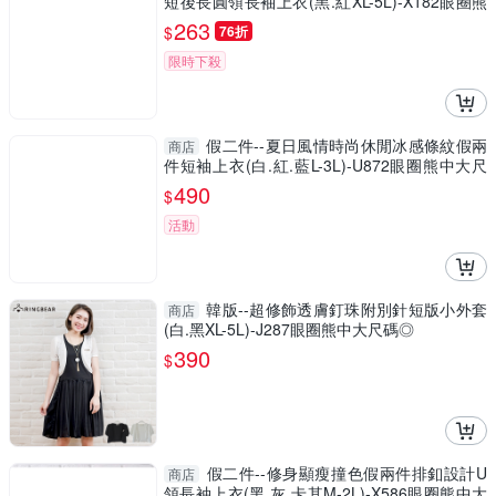
短後長圓領長袖上衣(黑.紅XL-5L)-X182眼圈熊
中大尺碼
263
$
76折
限時下殺
假二件--夏日風情時尚休閒冰感條紋假兩
商店
件短袖上衣(白.紅.藍L-3L)-U872眼圈熊中大尺
碼
490
$
活動
韓版--超修飾透膚釘珠附別針短版小外套
商店
(白.黑XL-5L)-J287眼圈熊中大尺碼◎
390
$
假二件--修身顯瘦撞色假兩件排釦設計U
商店
領長袖上衣(黑.灰.卡其M-2L)-X586眼圈熊中大