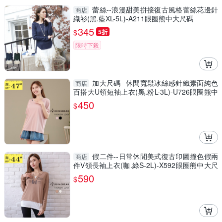
蕾絲--浪漫甜美拼接復古風格蕾絲花邊針
商店
織衫(黑.藍XL-5L)-A211眼圈熊中大尺碼
345
$
5折
限時下殺
加大尺碼--休閒寬鬆冰絲感針織素面純色
商店
百搭大U領短袖上衣(黑.粉L-3L)-U726眼圈熊中
大尺碼
450
$
假二件--日常休閒美式復古印圖撞色假兩
商店
件V領長袖上衣(咖.綠S-2L)-X592眼圈熊中大尺
碼
590
$