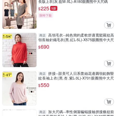
長版上衣(灰.藍M-XL)-A180眼圈熊中大尺碼
225
$
5折
限時下殺
高領毛衣--純色簡約柔軟舒適寬鬆羅紋高
商店
領長袖針織毛衣(黑.紅L-5L)-X575眼圈熊中大尺
碼
690
$
拼接--甜美可人日系蕾絲花邊圓領釦飾豎
商店
紋長袖上衣(黑.杏.紫L-3L)-X701眼圈熊中大尺
碼
550
$
加大尺碼--率性俐落蝙蝠接袖拼接條紋前
商店