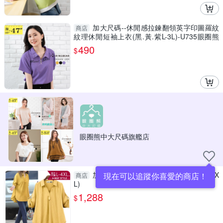
加大尺碼--休閒感拉鍊翻領英字印圖羅紋
商店
紋理休閒短袖上衣(黑.黃.紫L-3L)-U735眼圈熊
中大尺碼
490
$
眼圈熊中大尺碼旗艦店
加大碼 上衣 休閒外出摺袖立領襯衫(L-4X
現在可以追蹤你喜愛的商店！
商店
L)
1,288
$