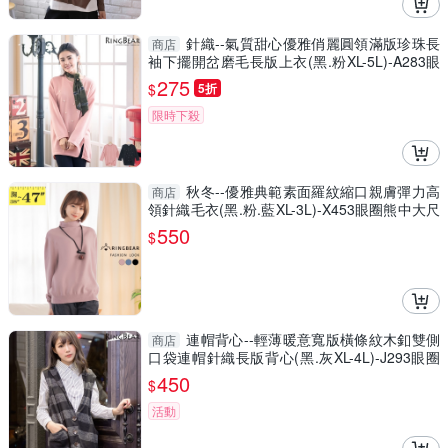
針織--氣質甜心優雅俏麗圓領滿版珍珠長
商店
袖下擺開岔磨毛長版上衣(黑.粉XL-5L)-A283眼
圈熊中大尺碼
275
$
5折
限時下殺
秋冬--優雅典範素面羅紋縮口親膚彈力高
商店
領針織毛衣(黑.粉.藍XL-3L)-X453眼圈熊中大尺
碼
550
$
連帽背心--輕薄暖意寬版橫條紋木釦雙側
商店
口袋連帽針織長版背心(黑.灰XL-4L)-J293眼圈
熊中大尺碼
450
$
活動