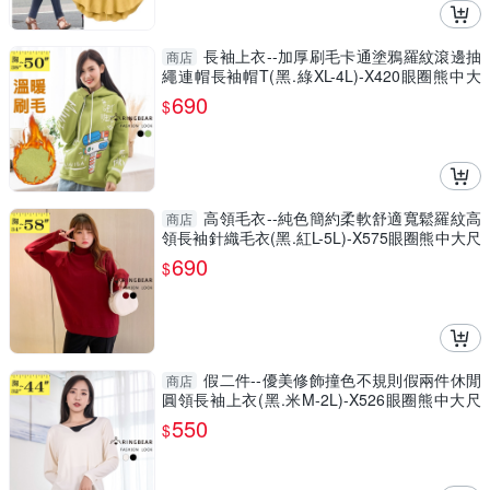
長袖上衣--加厚刷毛卡通塗鴉羅紋滾邊抽
商店
繩連帽長袖帽T(黑.綠XL-4L)-X420眼圈熊中大
尺碼
690
$
高領毛衣--純色簡約柔軟舒適寬鬆羅紋高
商店
領長袖針織毛衣(黑.紅L-5L)-X575眼圈熊中大尺
碼
690
$
假二件--優美修飾撞色不規則假兩件休閒
商店
圓領長袖上衣(黑.米M-2L)-X526眼圈熊中大尺
碼
550
$