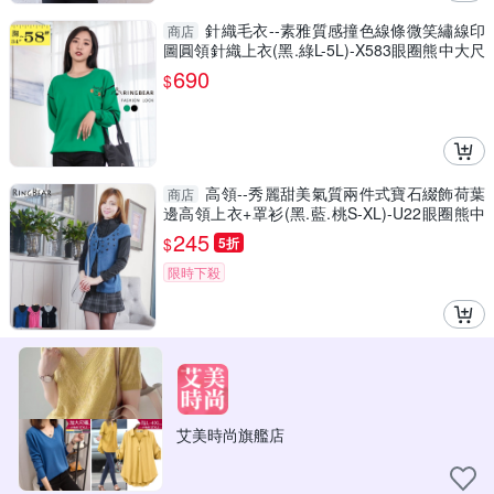
針織毛衣--素雅質感撞色線條微笑繡線印
商店
圖圓領針織上衣(黑.綠L-5L)-X583眼圈熊中大尺
碼
690
$
高領--秀麗甜美氣質兩件式寶石綴飾荷葉
商店
邊高領上衣+罩衫(黑.藍.桃S-XL)-U22眼圈熊中
大尺碼
245
$
5折
限時下殺
艾美時尚旗艦店