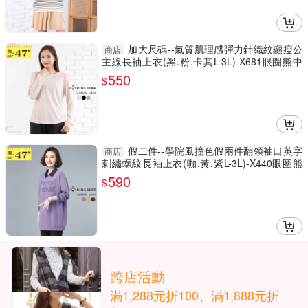
加大尺碼--氣質肌理感彈力針織紋顯瘦公
商店
主線長袖上衣(黑.粉.卡其L-3L)-X681眼圈熊中
大尺碼
550
$
假二件--學院風撞色假兩件翻領袖口英字
商店
刺繡螺紋長袖上衣(咖.黃.紫L-3L)-X440眼圈熊
中大尺碼
590
$
跨店活動
滿1,288元折100、滿1,888元折