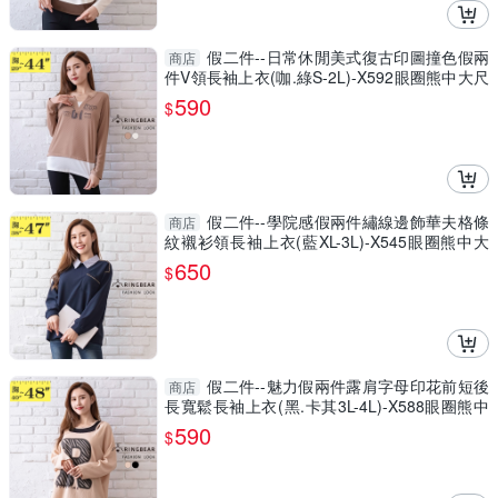
假二件--日常休閒美式復古印圖撞色假兩
商店
件V領長袖上衣(咖.綠S-2L)-X592眼圈熊中大尺
碼
590
$
假二件--學院感假兩件繡線邊飾華夫格條
商店
紋襯衫領長袖上衣(藍XL-3L)-X545眼圈熊中大
尺碼
650
$
假二件--魅力假兩件露肩字母印花前短後
商店
長寬鬆長袖上衣(黑.卡其3L-4L)-X588眼圈熊中
大尺碼
590
$