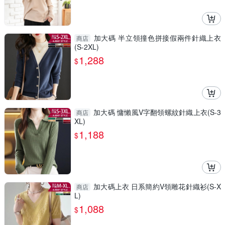
加大碼 半立領撞色拼接假兩件針織上衣
商店
(S-2XL)
1,288
$
加大碼 慵懶風V字翻領螺紋針織上衣(S-3
商店
XL)
1,188
$
加大碼上衣 日系簡約V領雕花針織衫(S-X
商店
L)
1,088
$