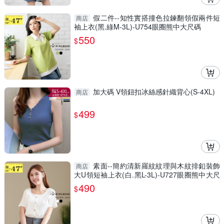
假二件--知性實搭撞色拉鍊翻領假兩件短
商店
袖上衣(黑.綠M-3L)-U754眼圈熊中大尺碼
550
$
加大碼 V領鈕扣冰絲感針織背心(S-4XL)
商店
499
$
素面--簡約清新羅紋紋理與木紋排釦裝飾
商店
大U領短袖上衣(白.黑L-3L)-U727眼圈熊中大尺
碼
490
$