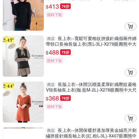
尺碼
413
$
76折
限時下殺
長上衣--寬鬆可愛格紋拼接針織假兩件綁
商店
帶領口長袖長版上衣(黑L-3L)-X279眼圈熊中大
尺碼
488
$
76折
限時下殺
長版上衣--休閒沉穩溫柔厚針織壓紋菱格
商店
V領長袖長上衣(咖.藍M-2L)-X278眼圈熊中大尺
碼
368
$
76折
限時下殺
長上衣--休閒保暖舒適加厚黃金絨亮片刺
商店
繡拼接針織長袖上衣(紅.粉L-3L)-X407眼圈熊中