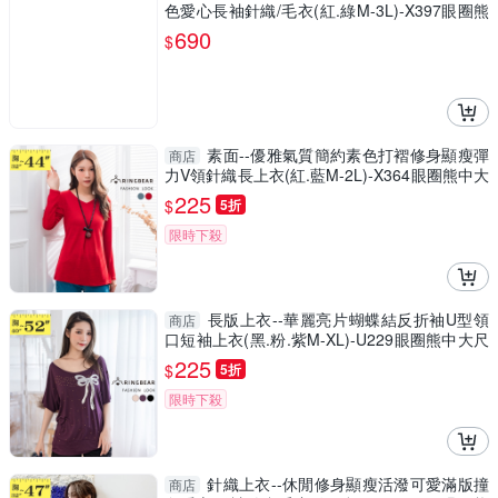
色愛心長袖針織/毛衣(紅.綠M-3L)-X397眼圈熊
中大尺碼
690
$
素面--優雅氣質簡約素色打褶修身顯瘦彈
商店
力V領針織長上衣(紅.藍M-2L)-X364眼圈熊中大
尺碼
225
$
5折
限時下殺
長版上衣--華麗亮片蝴蝶結反折袖U型領
商店
口短袖上衣(黑.粉.紫M-XL)-U229眼圈熊中大尺
碼
225
$
5折
限時下殺
針織上衣--休閒修身顯瘦活潑可愛滿版撞
商店