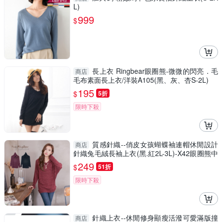
L)
999
$
長上衣 Ringbear眼圈熊-微微的閃亮．毛
商店
毛布素面長上衣/洋裝A105(黑、灰、杏S-2L)
195
$
5折
限時下殺
質感針織--俏皮女孩蝴蝶袖連帽休閒設計
商店
針織兔毛絨長袖上衣(黑.紅2L-3L)-X42眼圈熊中
大尺碼
249
$
51折
限時下殺
針織上衣--休閒修身顯瘦活潑可愛滿版撞
商店