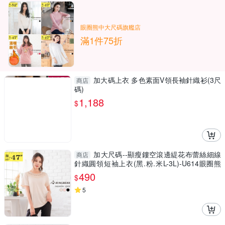
眼圈熊中大尺碼旗艦店
滿1件75折
加大碼上衣 多色素面V領長袖針織衫(3尺
商店
碼)
1,188
$
加大尺碼--顯瘦鏤空滾邊緹花布蕾絲細線
商店
針織圓領短袖上衣(黑.粉.米L-3L)-U614眼圈熊
中大尺碼
490
$
5