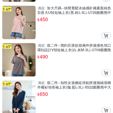
加大尺碼--休閒寬鬆冰絲感針織素面純色
商店
百搭大U領短袖上衣(黑.粉L-3L)-U726眼圈熊中
大尺碼
450
$
假二件--簡約百搭款假兩件拼接撞色領口
商店
環扣設計V領短袖上衣(白.灰M-3L)-U709眼圈熊
中大尺碼
490
$
假二件--知性女孩條紋排釦拼接德絨假兩
商店
件襯衫領長袖上衣(咖.藍L-3L)-X522眼圈熊中大
尺碼
650
$