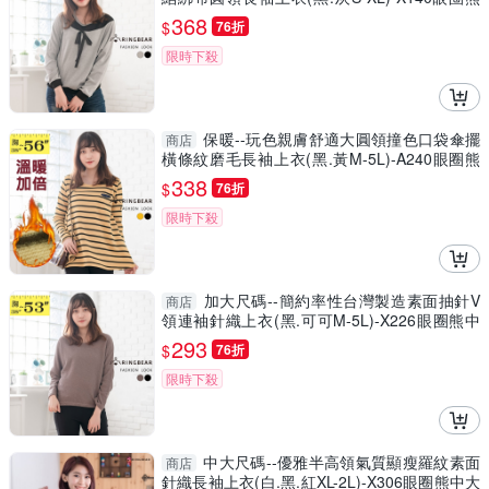
中大尺碼
368
$
76折
限時下殺
保暖--玩色親膚舒適大圓領撞色口袋傘擺
商店
橫條紋磨毛長袖上衣(黑.黃M-5L)-A240眼圈熊
中大尺碼
338
$
76折
限時下殺
加大尺碼--簡約率性台灣製造素面抽針V
商店
領連袖針織上衣(黑.可可M-5L)-X226眼圈熊中
大尺碼
293
$
76折
限時下殺
中大尺碼--優雅半高領氣質顯瘦羅紋素面
商店
針織長袖上衣(白.黑.紅XL-2L)-X306眼圈熊中大