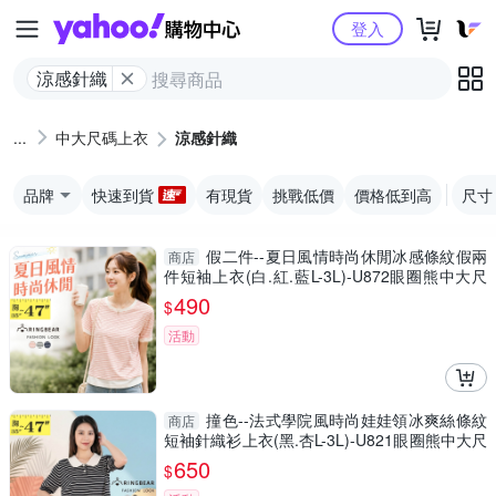
Yahoo購物中心
登入
涼感針織
中大尺碼上衣
涼感針織
品牌
快速到貨
有現貨
挑戰低價
價格低到高
尺寸
假二件--夏日風情時尚休閒冰感條紋假兩
商店
件短袖上衣(白.紅.藍L-3L)-U872眼圈熊中大尺
碼
490
$
活動
撞色--法式學院風時尚娃娃領冰爽絲條紋
商店
短袖針織衫上衣(黑.杏L-3L)-U821眼圈熊中大尺
碼
650
$