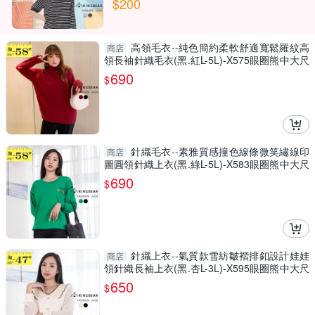
$200
高領毛衣--純色簡約柔軟舒適寬鬆羅紋高
商店
領長袖針織毛衣(黑.紅L-5L)-X575眼圈熊中大尺
碼
690
$
針織毛衣--素雅質感撞色線條微笑繡線印
商店
圖圓領針織上衣(黑.綠L-5L)-X583眼圈熊中大尺
碼
690
$
針織上衣--氣質款雪紡皺褶排釦設計娃娃
商店
領針織長袖上衣(黑.杏L-3L)-X595眼圈熊中大尺
碼
650
$