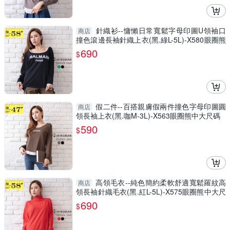
針織衫--慵懶日常寬鬆字母印圖U領袖口
商店
撞色滾邊長袖針織上衣(黑.綠L-5L)-X580眼圈熊
中大尺碼
690
$
假二件--百搭親膚假兩件撞色字母印圖圓
商店
領長袖上衣(黑.咖M-3L)-X563眼圈熊中大尺碼
590
$
高領毛衣--純色簡約柔軟舒適寬鬆羅紋高
商店
領長袖針織毛衣(黑.紅L-5L)-X575眼圈熊中大尺
碼
690
$