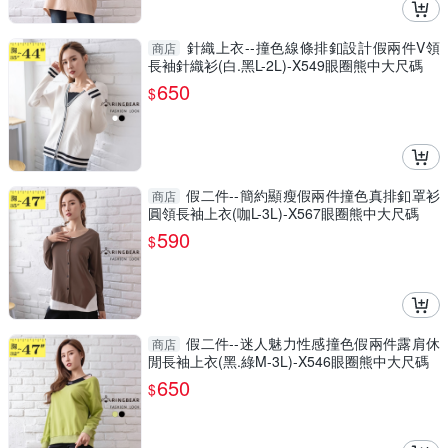
針織上衣--撞色線條排釦設計假兩件V領
商店
長袖針織衫(白.黑L-2L)-X549眼圈熊中大尺碼
650
$
假二件--簡約顯瘦假兩件撞色真排釦罩衫
商店
圓領長袖上衣(咖L-3L)-X567眼圈熊中大尺碼
590
$
假二件--迷人魅力性感撞色假兩件露肩休
商店
閒長袖上衣(黑.綠M-3L)-X546眼圈熊中大尺碼
650
$