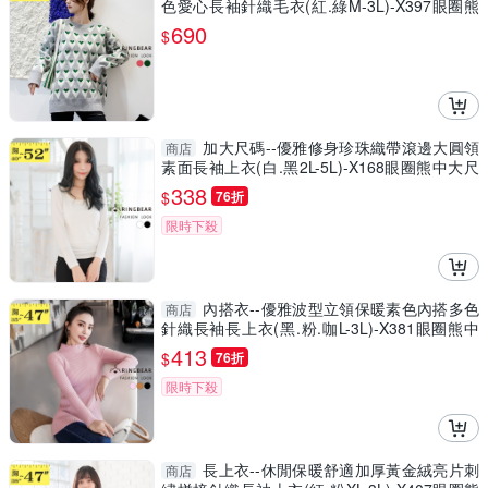
色愛心長袖針織毛衣(紅.綠M-3L)-X397眼圈熊
中大尺碼◎
690
$
加大尺碼--優雅修身珍珠織帶滾邊大圓領
商店
素面長袖上衣(白.黑2L-5L)-X168眼圈熊中大尺
碼
338
$
76折
限時下殺
內搭衣--優雅波型立領保暖素色內搭多色
商店
針織長袖長上衣(黑.粉.咖L-3L)-X381眼圈熊中
大尺碼
413
$
76折
限時下殺
長上衣--休閒保暖舒適加厚黃金絨亮片刺
商店