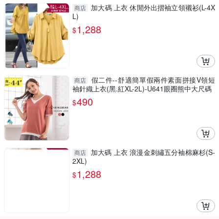
加大碼 上衣 休閒外出摺袖立領襯衫(L-4X
商店
L)
1,288
$
假二件--舒適簡單假兩件素面拼接V領短
商店
袖針織上衣(黑.紅XL-2L)-U641眼圈熊中大尺碼
490
$
加大碼 上衣 浪漫金刺繡五分袖棉麻杉(S-
商店
2XL)
1,288
$