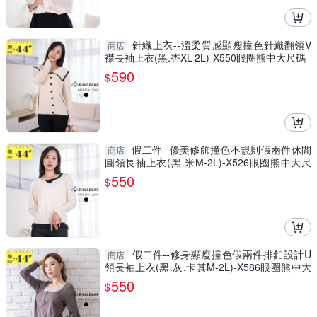
針織上衣--溫柔質感顯瘦撞色針織翻領V
商店
襟長袖上衣(黑.杏XL-2L)-X550眼圈熊中大尺碼
590
$
假二件--優美修飾撞色不規則假兩件休閒
商店
圓領長袖上衣(黑.米M-2L)-X526眼圈熊中大尺
碼
550
$
假二件--修身顯瘦撞色假兩件排釦設計U
商店
領長袖上衣(黑.灰.卡其M-2L)-X586眼圈熊中大
尺碼
550
$