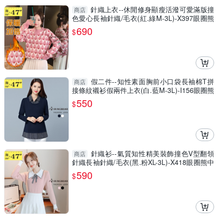
針織上衣--休閒修身顯瘦活潑可愛滿版撞
商店
色愛心長袖針織/毛衣(紅.綠M-3L)-X397眼圈熊
中大尺碼
690
$
假二件--知性素面胸前小口袋長袖棉T拼
商店
接條紋襯衫假兩件上衣(白.藍M-3L)-I156眼圈熊
中大尺碼
550
$
針織衫--氣質知性精美裝飾撞色V型翻領
商店
針織長袖針織/毛衣(黑.粉XL-3L)-X418眼圈熊中
大尺碼
590
$