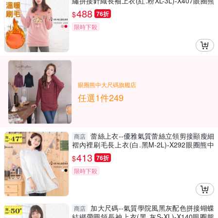
繡拼接針織長袖上衣(紅.粉XL-3L)-X407眼圈熊
中大尺碼
488
$
76折
限時下殺
眼圈熊中大尺碼旗艦店
任選1件249
蕾絲上衣--優雅氣質蕾絲立領剪接顯瘦細
商店
褶內裡刷毛長上衣(白.黑M-2L)-X292眼圈熊中
大尺碼
413
$
76折
限時下殺
加大尺碼--氣質學院風黑灰配色拼接蝴蝶
商店
結綁帶圓領長袖上衣(黑.灰S-XL)-X140眼圈熊