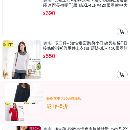
繩連帽長袖帽T(黑.綠XL-4L)-X420眼圈熊中大
尺碼
690
$
假二件--知性素面胸前小口袋長袖棉T拼
商店
接條紋襯衫假兩件上衣(白.藍M-3L)-I156眼圈熊
中大尺碼
550
$
眼圈熊中大尺碼旗艦店
滿1件5折
加大碼-粉嫩馬卡色系長袖針織上衣(S-2X
商店