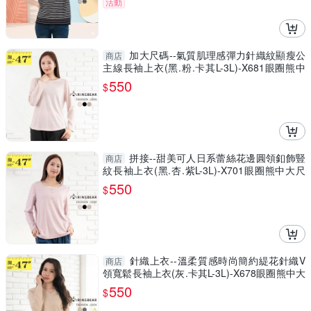
活動
加大尺碼--氣質肌理感彈力針織紋顯瘦公
商店
主線長袖上衣(黑.粉.卡其L-3L)-X681眼圈熊中
大尺碼
550
$
拼接--甜美可人日系蕾絲花邊圓領釦飾豎
商店
紋長袖上衣(黑.杏.紫L-3L)-X701眼圈熊中大尺
碼
550
$
針織上衣--溫柔質感時尚簡約緹花針織V
商店
領寬鬆長袖上衣(灰.卡其L-3L)-X678眼圈熊中大
尺碼
550
$