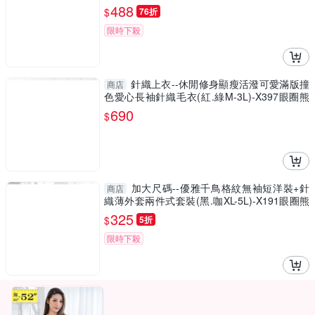
大尺碼◎
488
$
76折
限時下殺
針織上衣--休閒修身顯瘦活潑可愛滿版撞
商店
色愛心長袖針織毛衣(紅.綠M-3L)-X397眼圈熊
中大尺碼
690
$
加大尺碼--優雅千鳥格紋無袖短洋裝+針
商店
織薄外套兩件式套裝(黑.咖XL-5L)-X191眼圈熊
中大尺碼
325
$
5折
限時下殺