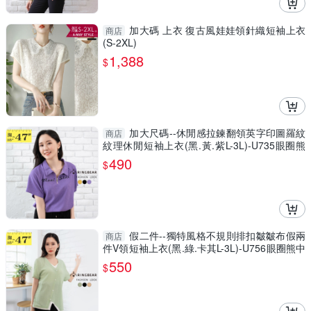
加大碼 上衣 復古風娃娃領針織短袖上衣
商店
(S-2XL)
1,388
$
加大尺碼--休閒感拉鍊翻領英字印圖羅紋
商店
紋理休閒短袖上衣(黑.黃.紫L-3L)-U735眼圈熊
中大尺碼
490
$
假二件--獨特風格不規則排扣皺皺布假兩
商店
件V領短袖上衣(黑.綠.卡其L-3L)-U756眼圈熊中
大尺碼
550
$