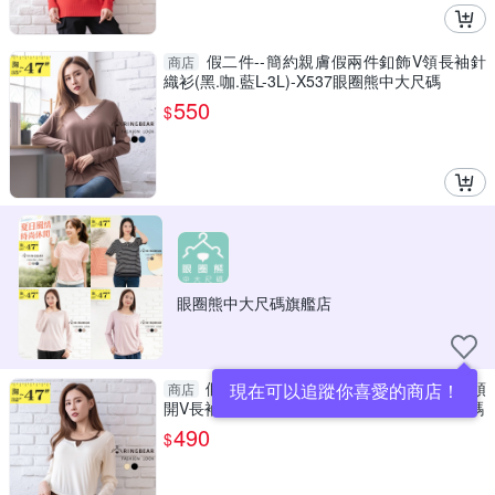
假二件--簡約親膚假兩件釦飾V領長袖針
商店
織衫(黑.咖.藍L-3L)-X537眼圈熊中大尺碼
550
$
眼圈熊中大尺碼旗艦店
假二件--韓系歐逆撞色細肩帶假兩件圓領
現在可以追蹤你喜愛的商店！
商店
開V長袖上衣(黑.杏M-3L)-X587眼圈熊中大尺碼
490
$