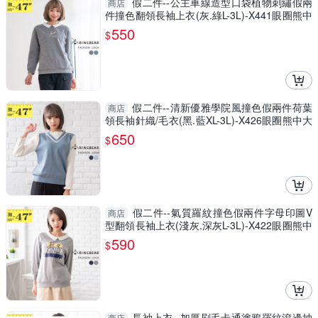
假二件--公主車線造型口袋植物刺繡假兩
商店
件撞色翻領長袖上衣(灰.綠L-3L)-X441眼圈熊中
大尺碼
550
$
假二件--清新優雅學院風撞色假兩件荷葉
商店
領長袖針織/毛衣(黑.藍XL-3L)-X426眼圈熊中大
尺碼
650
$
假二件--氣質羅紋撞色假兩件字母印圖V
商店
型翻領長袖上衣(淺灰.深灰L-3L)-X422眼圈熊中
大尺碼
590
$
長袖上衣--加厚刷毛卡通塗鴉羅紋滾邊抽
商店