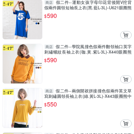
假二件--運動女孩字母印花背後開V挖背
商店
假兩件圓領短袖長上衣(黑.藍L-3L)-U621眼圈熊
中大尺碼
590
$
假二件--學院風撞色假兩件翻領袖口英字
商店
刺繡螺紋長袖上衣(咖.黃.紫L-3L)-X440眼圈熊
中大尺碼
590
$
假二件--兩側開衩拼接撞色假兩件英文草
商店
寫刺繡圓領長袖上衣(綠.黃L-3L)-X443眼圈熊中
大尺碼
550
$