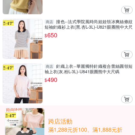
撞色--法式學院風時尚娃娃領冰爽絲條紋
商店
短袖針織衫上衣(黑.杏L-3L)-U821眼圈熊中大尺
碼
650
$
針織上衣--華麗獨特針織複合蕾絲圓領短
商店
袖上衣(灰.粉L-3L)-U841眼圈熊中大尺碼
490
$
跨店活動
滿1,288元折100、滿1,888元折