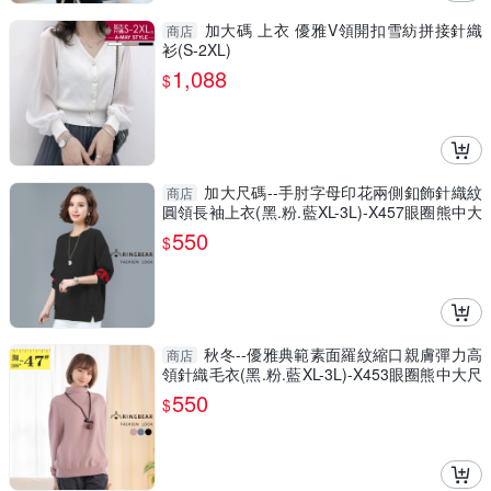
加大碼 上衣 優雅V領開扣雪紡拼接針織
商店
衫(S-2XL)
1,088
$
加大尺碼--手肘字母印花兩側釦飾針織紋
商店
圓領長袖上衣(黑.粉.藍XL-3L)-X457眼圈熊中大
尺碼
550
$
秋冬--優雅典範素面羅紋縮口親膚彈力高
商店
領針織毛衣(黑.粉.藍XL-3L)-X453眼圈熊中大尺
碼
550
$