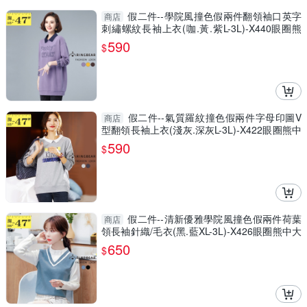
假二件--學院風撞色假兩件翻領袖口英字
商店
刺繡螺紋長袖上衣(咖.黃.紫L-3L)-X440眼圈熊
中大尺碼
590
$
假二件--氣質羅紋撞色假兩件字母印圖V
商店
型翻領長袖上衣(淺灰.深灰L-3L)-X422眼圈熊中
大尺碼
590
$
假二件--清新優雅學院風撞色假兩件荷葉
商店
領長袖針織/毛衣(黑.藍XL-3L)-X426眼圈熊中大
尺碼
650
$