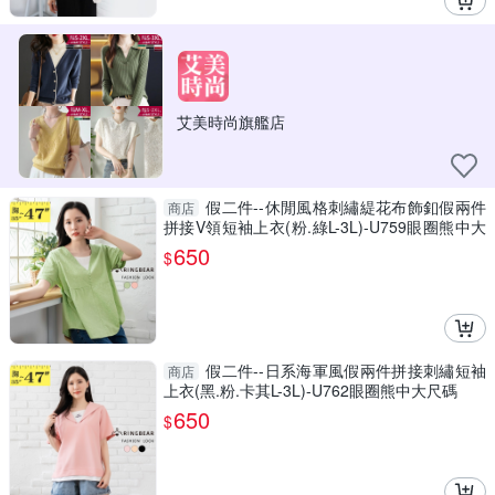
艾美時尚旗艦店
假二件--休閒風格刺繡緹花布飾釦假兩件
商店
拼接V領短袖上衣(粉.綠L-3L)-U759眼圈熊中大
尺碼
650
$
假二件--日系海軍風假兩件拼接刺繡短袖
商店
上衣(黑.粉.卡其L-3L)-U762眼圈熊中大尺碼
650
$