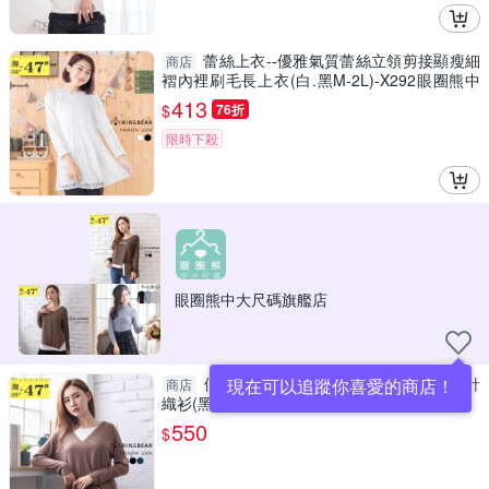
蕾絲上衣--優雅氣質蕾絲立領剪接顯瘦細
商店
褶內裡刷毛長上衣(白.黑M-2L)-X292眼圈熊中
大尺碼
413
$
76折
限時下殺
眼圈熊中大尺碼旗艦店
假二件--簡約親膚假兩件釦飾V領長袖針
現在可以追蹤你喜愛的商店！
商店
織衫(黑.咖.藍L-3L)-X537眼圈熊中大尺碼
550
$