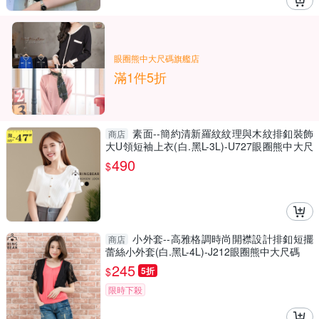
眼圈熊中大尺碼旗艦店
滿1件5折
素面--簡約清新羅紋紋理與木紋排釦裝飾
商店
大U領短袖上衣(白.黑L-3L)-U727眼圈熊中大尺
碼
490
$
小外套--高雅格調時尚開襟設計排釦短擺
商店
蕾絲小外套(白.黑L-4L)-J212眼圈熊中大尺碼
245
$
5折
限時下殺