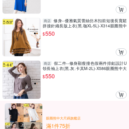
修身--優雅氣質蕾絲仿木扣前短後長寬鬆
商店
拼接針織長版上衣(黑.咖XL-5L)-X314眼圈熊中
大尺碼
550
$
假二件--修身顯瘦撞色假兩件排釦設計U
商店
領長袖上衣(黑.灰.卡其M-2L)-X586眼圈熊中大
尺碼
550
$
眼圈熊中大尺碼旗艦店
滿1件75折