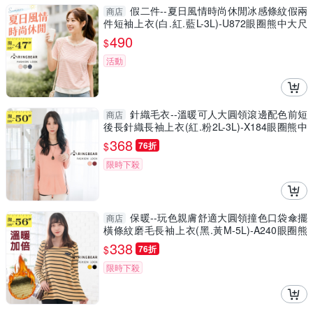
假二件--夏日風情時尚休閒冰感條紋假兩
商店
件短袖上衣(白.紅.藍L-3L)-U872眼圈熊中大尺
碼
490
$
活動
針織毛衣--溫暖可人大圓領滾邊配色前短
商店
後長針織長袖上衣(紅.粉2L-3L)-X184眼圈熊中
大尺碼
368
$
76折
限時下殺
保暖--玩色親膚舒適大圓領撞色口袋傘擺
商店
橫條紋磨毛長袖上衣(黑.黃M-5L)-A240眼圈熊
中大尺碼
338
$
76折
限時下殺