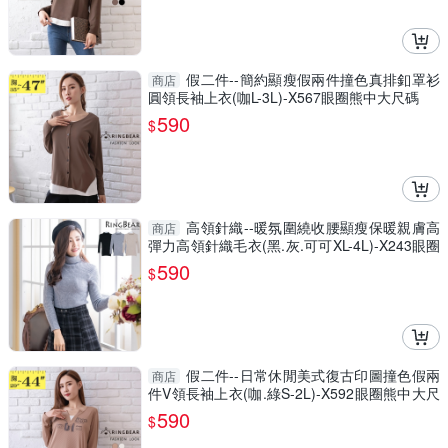
假二件--簡約顯瘦假兩件撞色真排釦罩衫
商店
圓領長袖上衣(咖L-3L)-X567眼圈熊中大尺碼
590
$
高領針織--暖氛圍繞收腰顯瘦保暖親膚高
商店
彈力高領針織毛衣(黑.灰.可可XL-4L)-X243眼圈
熊中大尺碼
590
$
假二件--日常休閒美式復古印圖撞色假兩
商店
件V領長袖上衣(咖.綠S-2L)-X592眼圈熊中大尺
碼
590
$