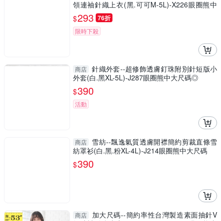
領連袖針織上衣(黑.可可M-5L)-X226眼圈熊中
大尺碼
293
$
76折
限時下殺
針織外套--超修飾透膚釘珠附別針短版小
商店
外套(白.黑XL-5L)-J287眼圈熊中大尺碼◎
390
$
活動
雪紡--飄逸氣質透膚開襟簡約剪裁直條雪
商店
紡罩衫(白.黑.粉XL-4L)-J214眼圈熊中大尺碼
390
$
加大尺碼--簡約率性台灣製造素面抽針V
商店