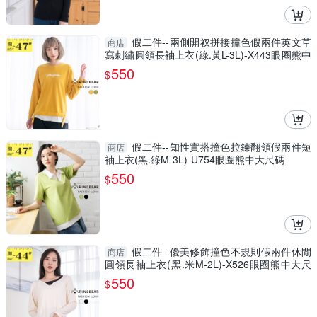
假二件--兩側開衩拼接撞色假兩件英文草
商店
寫刺繡圓領長袖上衣(綠.黃L-3L)-X443眼圈熊中
大尺碼
550
$
假二件--知性實搭撞色拉鍊翻領假兩件短
商店
袖上衣(黑.綠M-3L)-U754眼圈熊中大尺碼
550
$
假二件--優美修飾撞色不規則假兩件休閒
商店
圓領長袖上衣(黑.米M-2L)-X526眼圈熊中大尺
碼
550
$