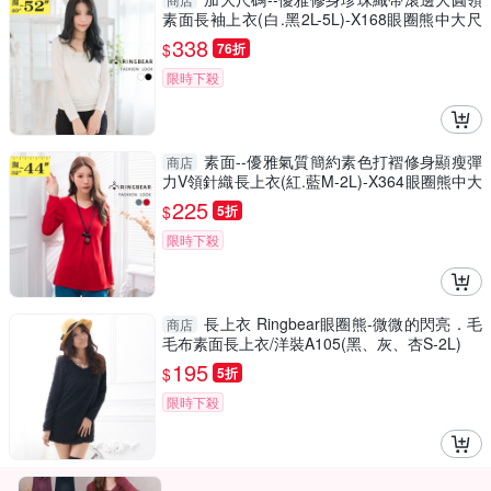
素面長袖上衣(白.黑2L-5L)-X168眼圈熊中大尺
碼
338
$
76折
限時下殺
素面--優雅氣質簡約素色打褶修身顯瘦彈
商店
力V領針織長上衣(紅.藍M-2L)-X364眼圈熊中大
尺碼
225
$
5折
限時下殺
長上衣 Ringbear眼圈熊-微微的閃亮．毛
商店
毛布素面長上衣/洋裝A105(黑、灰、杏S-2L)
195
$
5折
限時下殺