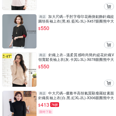
加大尺碼--手肘字母印花兩側釦飾針織紋
商店
圓領長袖上衣(黑.粉.藍XL-3L)-X457眼圈熊中大
尺碼
550
$
針織上衣--溫柔質感時尚簡約緹花針織V
商店
領寬鬆長袖上衣(灰.卡其L-3L)-X678眼圈熊中大
尺碼
550
$
中大尺碼--優雅半高領氣質顯瘦羅紋素面
商店
針織長袖上衣(白.黑.紅XL-2L)-X306眼圈熊中大
尺碼
413
$
76折
限時下殺