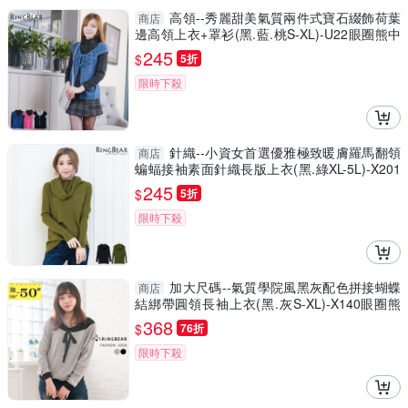
高領--秀麗甜美氣質兩件式寶石綴飾荷葉
商店
邊高領上衣+罩衫(黑.藍.桃S-XL)-U22眼圈熊中
大尺碼
245
$
5折
限時下殺
針織--小資女首選優雅極致暖膚羅馬翻領
商店
蝙蝠接袖素面針織長版上衣(黑.綠XL-5L)-X201
眼圈熊中大尺碼
245
$
5折
限時下殺
加大尺碼--氣質學院風黑灰配色拼接蝴蝶
商店
結綁帶圓領長袖上衣(黑.灰S-XL)-X140眼圈熊
中大尺碼
368
$
76折
限時下殺