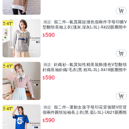
假二件--氣質羅紋撞色假兩件字母印圖V
商店
型翻領長袖上衣(淺灰.深灰L-3L)-X422眼圈熊中
大尺碼
590
$
針織衫--氣質知性精美裝飾撞色V型翻領
商店
針織長袖針織/毛衣(黑.粉XL-3L)-X418眼圈熊中
大尺碼
590
$
假二件--運動女孩字母印花背後開V挖背
商店
假兩件圓領短袖長上衣(黑.藍L-3L)-U621眼圈熊
中大尺碼
590
$