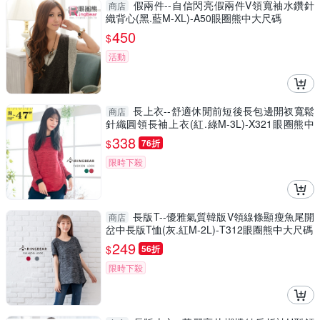
假兩件--自信閃亮假兩件V領寬袖水鑽針
商店
織背心(黑.藍M-XL)-A50眼圈熊中大尺碼
450
$
活動
長上衣--舒適休閒前短後長包邊開衩寬鬆
商店
針織圓領長袖上衣(紅.綠M-3L)-X321眼圈熊中
大尺碼
338
$
76折
限時下殺
長版T--優雅氣質韓版V領線條顯瘦魚尾開
商店
岔中長版T恤(灰.紅M-2L)-T312眼圈熊中大尺碼
249
$
56折
限時下殺