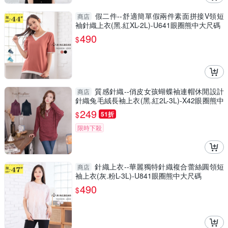
假二件--舒適簡單假兩件素面拼接V領短
商店
袖針織上衣(黑.紅XL-2L)-U641眼圈熊中大尺碼
490
$
質感針織--俏皮女孩蝴蝶袖連帽休閒設計
商店
針織兔毛絨長袖上衣(黑.紅2L-3L)-X42眼圈熊中
大尺碼
249
$
51折
限時下殺
針織上衣--華麗獨特針織複合蕾絲圓領短
商店
袖上衣(灰.粉L-3L)-U841眼圈熊中大尺碼
490
$