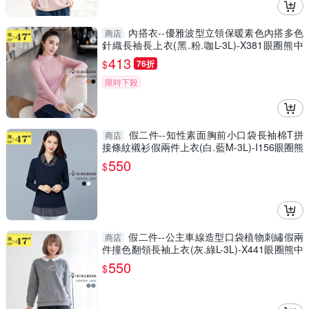
內搭衣--優雅波型立領保暖素色內搭多色
商店
針織長袖長上衣(黑.粉.咖L-3L)-X381眼圈熊中
大尺碼
413
$
76折
限時下殺
假二件--知性素面胸前小口袋長袖棉T拼
商店
接條紋襯衫假兩件上衣(白.藍M-3L)-I156眼圈熊
中大尺碼
550
$
假二件--公主車線造型口袋植物刺繡假兩
商店
件撞色翻領長袖上衣(灰.綠L-3L)-X441眼圈熊中
大尺碼
550
$