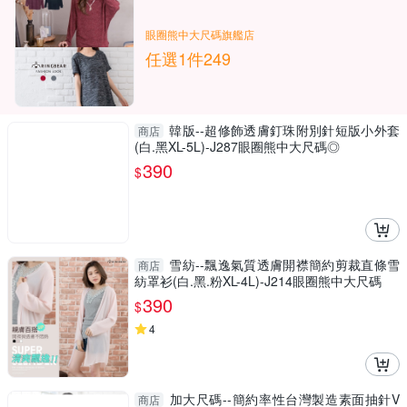
眼圈熊中大尺碼旗艦店
任選1件249
韓版--超修飾透膚釘珠附別針短版小外套
商店
(白.黑XL-5L)-J287眼圈熊中大尺碼◎
390
$
雪紡--飄逸氣質透膚開襟簡約剪裁直條雪
商店
紡罩衫(白.黑.粉XL-4L)-J214眼圈熊中大尺碼
390
$
4
加大尺碼--簡約率性台灣製造素面抽針V
商店