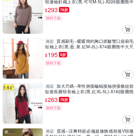
領連袖針織上衣(黑.可可M-5L)-X226眼圈熊中
大尺碼
293
$
76折
限時下殺
質感刷毛--暖暖簡約胸口抓皺雙口袋刷毛
商店
短袖上衣(黑.藍.黃.紅M-2L)-X74眼圈熊中大尺
碼
195
$
5折
限時下殺
加大尺碼--率性俐落蝙蝠接袖拼接條紋前
商店
短後長圓領長袖上衣(黑.紅XL-5L)-X182眼圈熊
中大尺碼
263
$
76折
限時下殺
質感--涼爽時節必備超修飾感前後V領微
商店