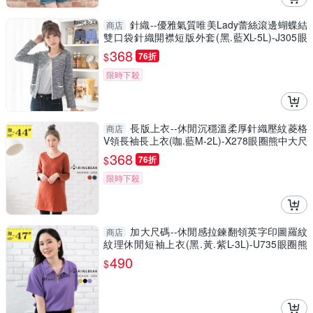
針織--優雅氣質唯美Lady蕾絲滾邊蝴蝶結
商店
雙口袋針織開襟短版外套(黑.藍XL-5L)-J305眼
圈熊中大尺碼
368
$
76折
限時下殺
長版上衣--休閒沉穩溫柔厚針織壓紋菱格
商店
V領長袖長上衣(咖.藍M-2L)-X278眼圈熊中大尺
碼
368
$
76折
限時下殺
加大尺碼--休閒感拉鍊翻領英字印圖羅紋
商店
紋理休閒短袖上衣(黑.黃.紫L-3L)-U735眼圈熊
中大尺碼
490
$