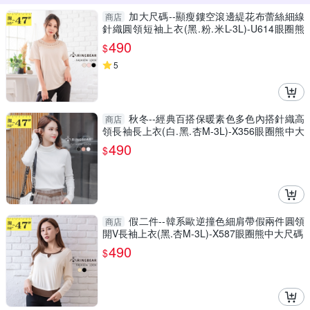
加大尺碼--顯瘦鏤空滾邊緹花布蕾絲細線
商店
針織圓領短袖上衣(黑.粉.米L-3L)-U614眼圈熊
中大尺碼
490
$
5
秋冬--經典百搭保暖素色多色內搭針織高
商店
領長袖長上衣(白.黑.杏M-3L)-X356眼圈熊中大
尺碼
490
$
假二件--韓系歐逆撞色細肩帶假兩件圓領
商店
開V長袖上衣(黑.杏M-3L)-X587眼圈熊中大尺碼
490
$