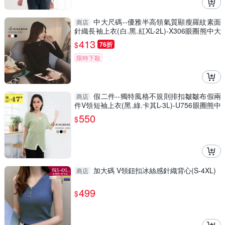
中大尺碼--優雅半高領氣質顯瘦羅紋素面
商店
針織長袖上衣(白.黑.紅XL-2L)-X306眼圈熊中大
尺碼
413
$
76折
限時下殺
假二件--獨特風格不規則排扣皺皺布假兩
商店
件V領短袖上衣(黑.綠.卡其L-3L)-U756眼圈熊中
大尺碼
550
$
加大碼 V領鈕扣冰絲感針織背心(S-4XL)
商店
499
$