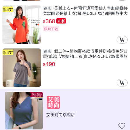
長版上衣--休閒舒適可愛仙人掌刺繡拼接
商店
寬鬆圓領長袖上衣(橘.黑L-3L)-X349眼圈熊中大
尺碼
368
$
76折
限時下殺
假二件--簡約百搭款假兩件拼接撞色領口
商店
環扣設計V領短袖上衣(白.灰M-3L)-U709眼圈熊
中大尺碼
490
$
艾美時尚旗艦店