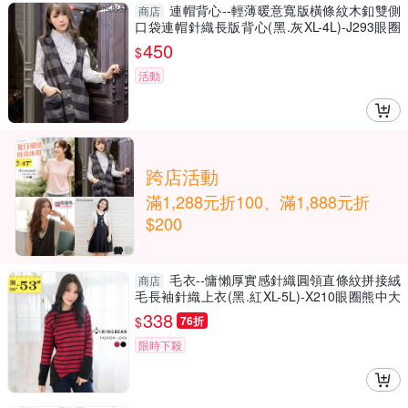
連帽背心--輕薄暖意寬版橫條紋木釦雙側
商店
口袋連帽針織長版背心(黑.灰XL-4L)-J293眼圈
熊中大尺碼
450
$
活動
跨店活動
滿1,288元折100、滿1,888元折
$200
毛衣--慵懶厚實感針織圓領直條紋拼接絨
商店
毛長袖針織上衣(黑.紅XL-5L)-X210眼圈熊中大
尺碼
338
$
76折
限時下殺