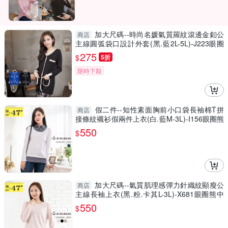
加大尺碼--時尚名媛氣質羅紋滾邊金釦公
商店
主線圓弧袋口設計外套(黑.藍2L-5L)-J223眼圈
熊中大尺碼
275
$
5折
限時下殺
假二件--知性素面胸前小口袋長袖棉T拼
商店
接條紋襯衫假兩件上衣(白.藍M-3L)-I156眼圈熊
中大尺碼
550
$
加大尺碼--氣質肌理感彈力針織紋顯瘦公
商店
主線長袖上衣(黑.粉.卡其L-3L)-X681眼圈熊中
大尺碼
550
$