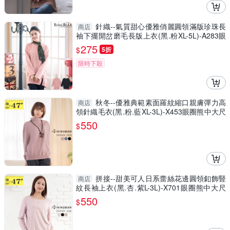
針織--氣質甜心優雅俏麗圓領滿版珍珠長
商店
袖下擺開岔磨毛長版上衣(黑.粉XL-5L)-A283眼
圈熊中大尺碼
275
$
5折
限時下殺
秋冬--優雅典範素面羅紋縮口親膚彈力高
商店
領針織毛衣(黑.粉.藍XL-3L)-X453眼圈熊中大尺
碼
550
$
拼接--甜美可人日系蕾絲花邊圓領釦飾豎
商店
紋長袖上衣(黑.杏.紫L-3L)-X701眼圈熊中大尺
碼
550
$