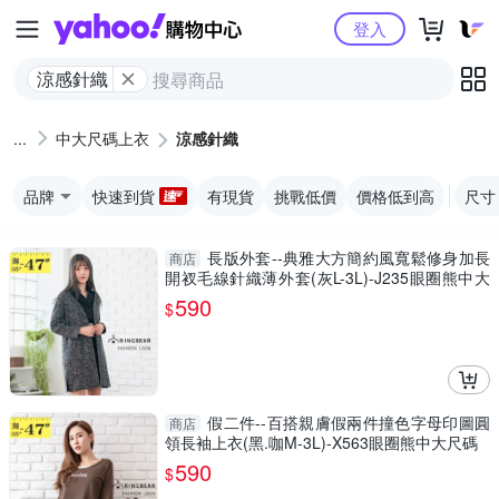
Yahoo購物中心
登入
涼感針織
中大尺碼上衣
涼感針織
品牌
快速到貨
有現貨
挑戰低價
價格低到高
尺寸
長版外套--典雅大方簡約風寬鬆修身加長
商店
開衩毛線針織薄外套(灰L-3L)-J235眼圈熊中大
尺碼
590
$
假二件--百搭親膚假兩件撞色字母印圖圓
商店
領長袖上衣(黑.咖M-3L)-X563眼圈熊中大尺碼
590
$