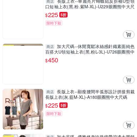
長版上衣--華麗亮片蝴蝶結反折袖U型領
商店
口短袖上衣(黑.粉.紫M-XL)-U229眼圈熊中大尺
碼
225
$
5折
限時下殺
加大尺碼--休閒寬鬆冰絲感針織素面純色
商店
百搭大U領短袖上衣(黑.粉L-3L)-U726眼圈熊中
大尺碼
450
$
長版上衣--顯瘦腰間半弧形設計拼接剪裁
商店
長版上衣(灰.藍M-XL)-A180眼圈熊中大尺碼
225
$
5折
限時下殺
加大尺碼--優雅修身珍珠織帶滾邊大圓領
商店