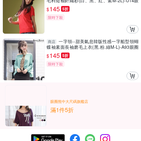
毛料短袖針織衫(白、黑、紅、紫M-2L)-U14眼
圈熊中大尺碼
145
$
5折
限時下殺
一字領--甜美氣息韓版性感一字船型領蝴
商店
蝶袖素面長袖磨毛上衣(黑.粉.綠M-L)-A93眼圈
熊中大尺碼
145
$
5折
限時下殺
眼圈熊中大尺碼旗艦店
滿1件5折