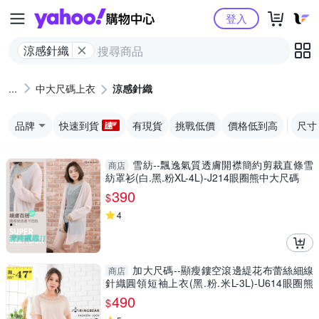
Yahoo購物中心
登入
涼感針織
中大尺碼上衣
涼感針織
品牌
快速到貨
有現貨
挑戰低價
價格低到高
尺寸
雪紡--飄逸氣質透膚開襟簡約剪裁直條雪
商店
紡罩衫(白.黑.粉XL-4L)-J214眼圈熊中大尺碼
390
$
4
加大尺碼--顯瘦鏤空滾邊緹花布蕾絲細線
商店
針織圓領短袖上衣(黑.粉.米L-3L)-U614眼圈熊
中大尺碼
490
$