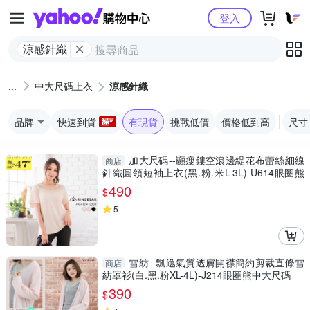
Yahoo購物中心
登入
涼感針織
中大尺碼上衣
涼感針織
品牌
快速到貨
有現貨
挑戰低價
價格低到高
尺寸
加大尺碼--顯瘦鏤空滾邊緹花布蕾絲細線
商店
針織圓領短袖上衣(黑.粉.米L-3L)-U614眼圈熊
中大尺碼
490
$
5
雪紡--飄逸氣質透膚開襟簡約剪裁直條雪
商店
紡罩衫(白.黑.粉XL-4L)-J214眼圈熊中大尺碼
390
$