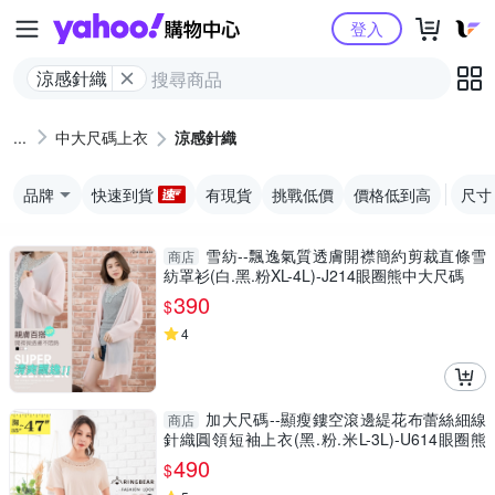
Yahoo購物中心
登入
涼感針織
中大尺碼上衣
涼感針織
品牌
快速到貨
有現貨
挑戰低價
價格低到高
尺寸
雪紡--飄逸氣質透膚開襟簡約剪裁直條雪
商店
紡罩衫(白.黑.粉XL-4L)-J214眼圈熊中大尺碼
390
$
4
加大尺碼--顯瘦鏤空滾邊緹花布蕾絲細線
商店
針織圓領短袖上衣(黑.粉.米L-3L)-U614眼圈熊
中大尺碼
490
$