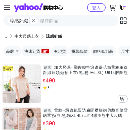
Yahoo購物中心
登入
涼感針織
中大尺碼上衣
涼感針織
品牌
快速到貨
有現貨
挑戰低價
價格低到高
尺寸
加大尺碼--顯瘦鏤空滾邊緹花布蕾絲細線
商店
針織圓領短袖上衣(黑.粉.米L-3L)-U614眼圈熊
中大尺碼
490
$
5
雪紡--飄逸氣質透膚開襟簡約剪裁直條雪
商店
紡罩衫(白.黑.粉XL-4L)-J214眼圈熊中大尺碼
390
$