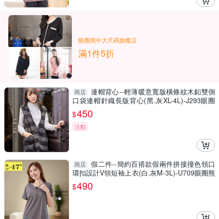
眼圈熊中大尺碼旗艦店
滿1件5折
連帽背心--輕薄暖意寬版橫條紋木釦雙側
商店
口袋連帽針織長版背心(黑.灰XL-4L)-J293眼圈
熊中大尺碼
450
$
活動
假二件--簡約百搭款假兩件拼接撞色領口
商店
環扣設計V領短袖上衣(白.灰M-3L)-U709眼圈熊
中大尺碼
490
$