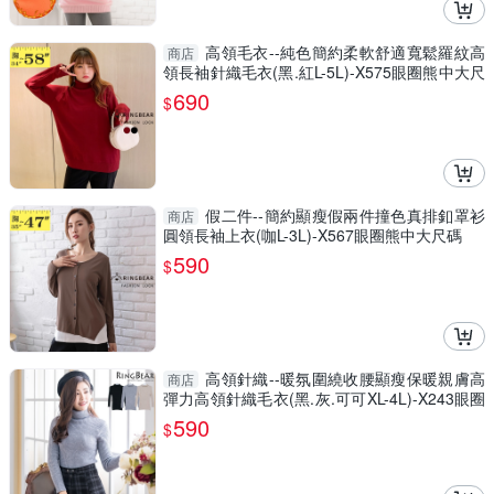
高領毛衣--純色簡約柔軟舒適寬鬆羅紋高
商店
領長袖針織毛衣(黑.紅L-5L)-X575眼圈熊中大尺
碼
690
$
假二件--簡約顯瘦假兩件撞色真排釦罩衫
商店
圓領長袖上衣(咖L-3L)-X567眼圈熊中大尺碼
590
$
高領針織--暖氛圍繞收腰顯瘦保暖親膚高
商店
彈力高領針織毛衣(黑.灰.可可XL-4L)-X243眼圈
熊中大尺碼
590
$