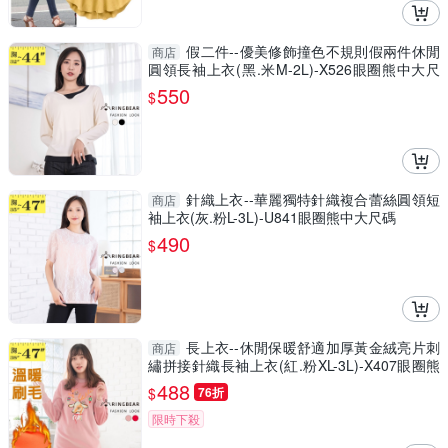
假二件--優美修飾撞色不規則假兩件休閒
商店
圓領長袖上衣(黑.米M-2L)-X526眼圈熊中大尺
碼
550
$
針織上衣--華麗獨特針織複合蕾絲圓領短
商店
袖上衣(灰.粉L-3L)-U841眼圈熊中大尺碼
490
$
長上衣--休閒保暖舒適加厚黃金絨亮片刺
商店
繡拼接針織長袖上衣(紅.粉XL-3L)-X407眼圈熊
中大尺碼
488
$
76折
限時下殺