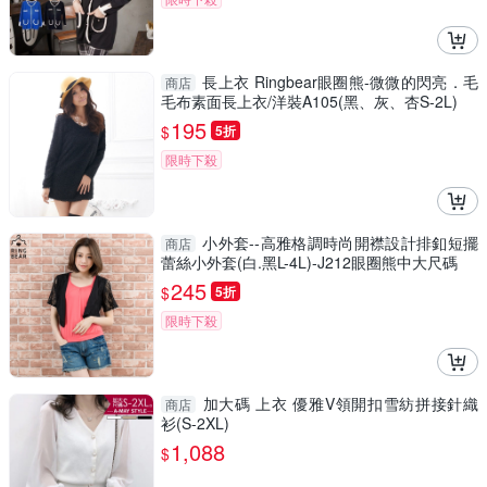
長上衣 Ringbear眼圈熊-微微的閃亮．毛
商店
毛布素面長上衣/洋裝A105(黑、灰、杏S-2L)
195
$
5折
限時下殺
小外套--高雅格調時尚開襟設計排釦短擺
商店
蕾絲小外套(白.黑L-4L)-J212眼圈熊中大尺碼
245
$
5折
限時下殺
加大碼 上衣 優雅V領開扣雪紡拼接針織
商店
衫(S-2XL)
1,088
$