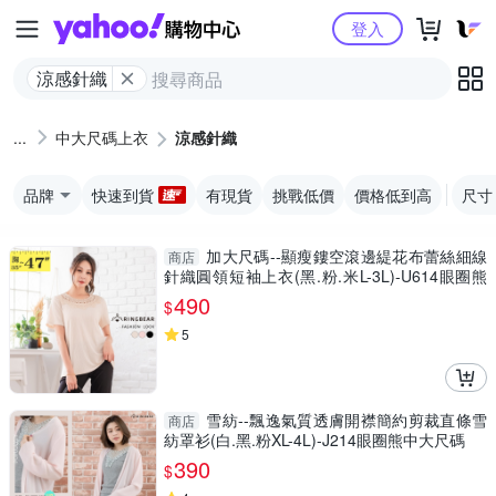
Yahoo購物中心
登入
涼感針織
中大尺碼上衣
涼感針織
品牌
快速到貨
有現貨
挑戰低價
價格低到高
尺寸
加大尺碼--顯瘦鏤空滾邊緹花布蕾絲細線
商店
針織圓領短袖上衣(黑.粉.米L-3L)-U614眼圈熊
中大尺碼
490
$
5
雪紡--飄逸氣質透膚開襟簡約剪裁直條雪
商店
紡罩衫(白.黑.粉XL-4L)-J214眼圈熊中大尺碼
390
$