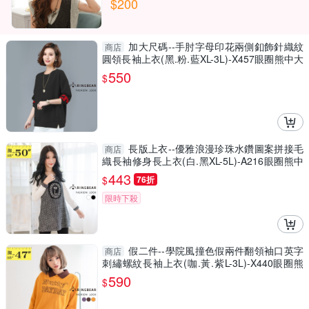
$200
加大尺碼--手肘字母印花兩側釦飾針織紋
商店
圓領長袖上衣(黑.粉.藍XL-3L)-X457眼圈熊中大
尺碼
550
$
長版上衣--優雅浪漫珍珠水鑽圖案拼接毛
商店
織長袖修身長上衣(白.黑XL-5L)-A216眼圈熊中
大尺碼
443
$
76折
限時下殺
假二件--學院風撞色假兩件翻領袖口英字
商店
刺繡螺紋長袖上衣(咖.黃.紫L-3L)-X440眼圈熊
中大尺碼
590
$