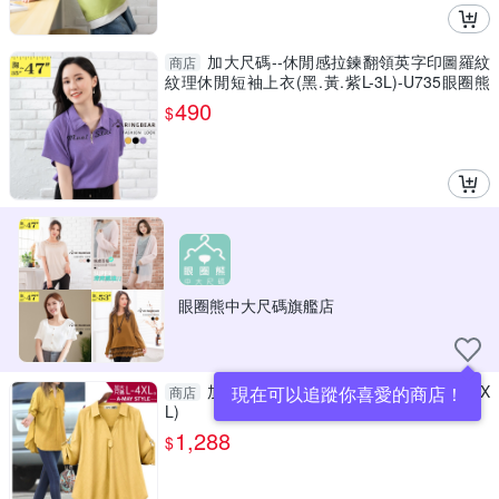
加大尺碼--休閒感拉鍊翻領英字印圖羅紋
商店
紋理休閒短袖上衣(黑.黃.紫L-3L)-U735眼圈熊
中大尺碼
490
$
眼圈熊中大尺碼旗艦店
加大碼 上衣 休閒外出摺袖立領襯衫(L-4X
現在可以追蹤你喜愛的商店！
商店
L)
1,288
$