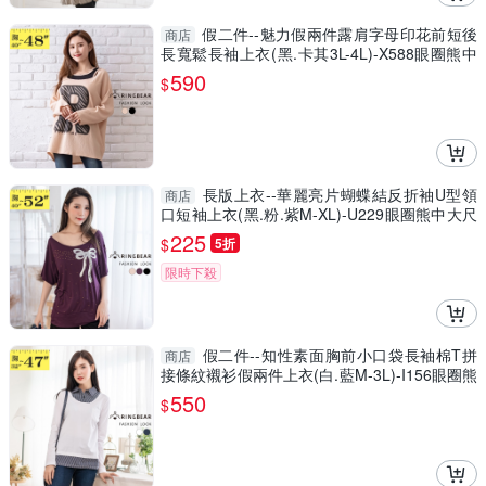
假二件--魅力假兩件露肩字母印花前短後
商店
長寬鬆長袖上衣(黑.卡其3L-4L)-X588眼圈熊中
大尺碼
590
$
長版上衣--華麗亮片蝴蝶結反折袖U型領
商店
口短袖上衣(黑.粉.紫M-XL)-U229眼圈熊中大尺
碼
225
$
5折
限時下殺
假二件--知性素面胸前小口袋長袖棉T拼
商店
接條紋襯衫假兩件上衣(白.藍M-3L)-I156眼圈熊
中大尺碼
550
$