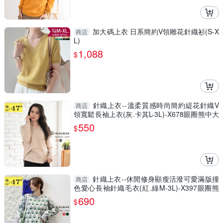
加大碼上衣 日系簡約V領雕花針織衫(S-X
商店
L)
1,088
$
針織上衣--溫柔質感時尚簡約緹花針織V
商店
領寬鬆長袖上衣(灰.卡其L-3L)-X678眼圈熊中大
尺碼
550
$
針織上衣--休閒修身顯瘦活潑可愛滿版撞
商店
色愛心長袖針織毛衣(紅.綠M-3L)-X397眼圈熊
中大尺碼◎
690
$