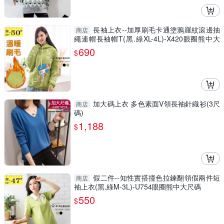
長袖上衣--加厚刷毛卡通塗鴉羅紋滾邊抽
商店
繩連帽長袖帽T(黑.綠XL-4L)-X420眼圈熊中大
尺碼
690
$
加大碼上衣 多色素面V領長袖針織衫(3尺
商店
碼)
1,188
$
假二件--知性實搭撞色拉鍊翻領假兩件短
商店
袖上衣(黑.綠M-3L)-U754眼圈熊中大尺碼
550
$