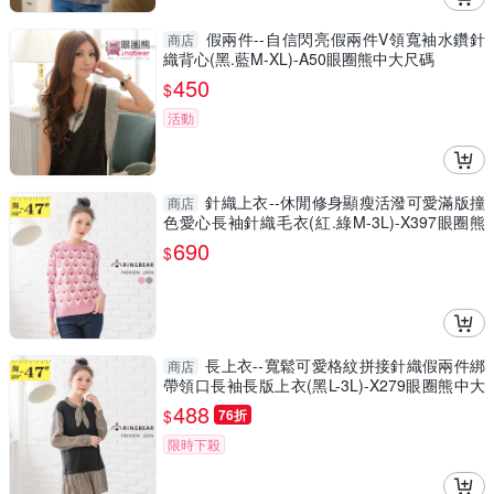
假兩件--自信閃亮假兩件V領寬袖水鑽針
商店
織背心(黑.藍M-XL)-A50眼圈熊中大尺碼
450
$
活動
針織上衣--休閒修身顯瘦活潑可愛滿版撞
商店
色愛心長袖針織毛衣(紅.綠M-3L)-X397眼圈熊
中大尺碼
690
$
長上衣--寬鬆可愛格紋拼接針織假兩件綁
商店
帶領口長袖長版上衣(黑L-3L)-X279眼圈熊中大
尺碼
488
$
76折
限時下殺