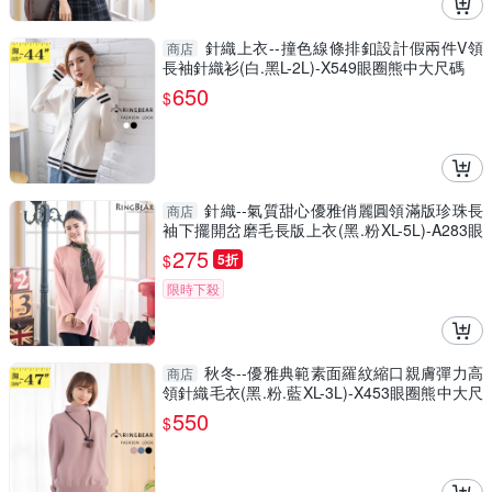
針織上衣--撞色線條排釦設計假兩件V領
商店
長袖針織衫(白.黑L-2L)-X549眼圈熊中大尺碼
650
$
針織--氣質甜心優雅俏麗圓領滿版珍珠長
商店
袖下擺開岔磨毛長版上衣(黑.粉XL-5L)-A283眼
圈熊中大尺碼
275
$
5折
限時下殺
秋冬--優雅典範素面羅紋縮口親膚彈力高
商店
領針織毛衣(黑.粉.藍XL-3L)-X453眼圈熊中大尺
碼
550
$