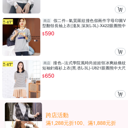
假二件--氣質羅紋撞色假兩件字母印圖V
商店
型翻領長袖上衣(淺灰.深灰L-3L)-X422眼圈熊中
大尺碼
590
$
撞色--法式學院風時尚娃娃領冰爽絲條紋
商店
短袖針織衫上衣(黑.杏L-3L)-U821眼圈熊中大尺
碼
650
$
跨店活動
滿1,288元折100、滿1,888元折