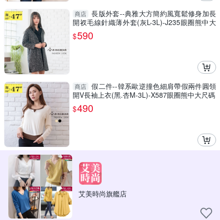
長版外套--典雅大方簡約風寬鬆修身加長
商店
開衩毛線針織薄外套(灰L-3L)-J235眼圈熊中大
尺碼
590
$
假二件--韓系歐逆撞色細肩帶假兩件圓領
商店
開V長袖上衣(黑.杏M-3L)-X587眼圈熊中大尺碼
490
$
艾美時尚旗艦店