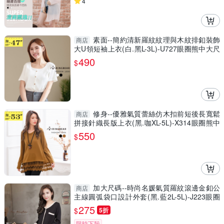
4
素面--簡約清新羅紋紋理與木紋排釦裝飾
商店
大U領短袖上衣(白.黑L-3L)-U727眼圈熊中大尺
碼
490
$
修身--優雅氣質蕾絲仿木扣前短後長寬鬆
商店
拼接針織長版上衣(黑.咖XL-5L)-X314眼圈熊中
大尺碼
550
$
加大尺碼--時尚名媛氣質羅紋滾邊金釦公
商店
主線圓弧袋口設計外套(黑.藍2L-5L)-J223眼圈
熊中大尺碼
275
$
5折
限時下殺