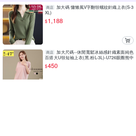
加大碼 慵懶風V字翻領螺紋針織上衣(S-3
商店
XL)
1,188
$
加大尺碼--休閒寬鬆冰絲感針織素面純色
商店
百搭大U領短袖上衣(黑.粉L-3L)-U726眼圈熊中
大尺碼
450
$
假二件--日常休閒美式復古印圖撞色假兩
商店
件V領長袖上衣(咖.綠S-2L)-X592眼圈熊中大尺
碼
590
$