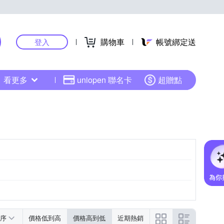
購物車
帳號綁定送
登入
看更多
uniopen 聯名卡
超贈點
荷葉
連帽
點點
序
價格低到高
價格高到低
近期熱銷