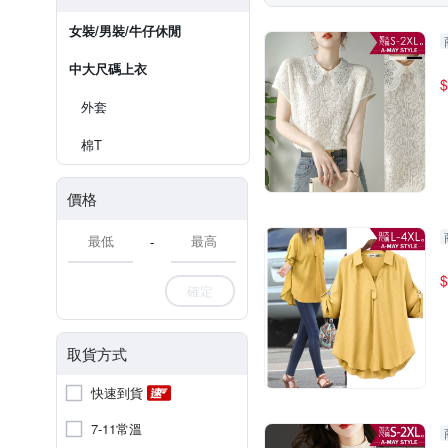
女裝/男裝/牛仔休閒
中大尺碼上衣
$
外套
棉T
價格
-
$
確定
取貨方式
快速到貨
7-11常溫