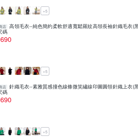
+5
高領毛衣--純色簡約柔軟舒適寬鬆羅紋高領長袖針織毛衣(黑.紅L
商店
尺碼
690
+5
針織毛衣--素雅質感撞色線條微笑繡線印圖圓領針織上衣(黑.綠L
商店
尺碼
690
+5