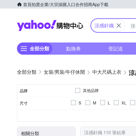
首頁
拍賣
企業/大宗採購入口
合作招商
App下載
Yahoo購物中心
涼感針織
全部分類
點換券
登記送
涼
女裝/男裝/牛仔休閒
中大尺碼上衣
其他品牌
品牌
S
M
L
XL
尺寸
品牌名稱
素色
秋冬
長袖
針織衫
棉
人造纖維
拼接
春夏
短袖
造型上衣
條紋
四季
無袖
麻
毛
顏色
風格元素
適穿季節
袖長
款式
主材質
涼感針織 110 筆結果
相關分類