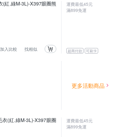
綠M-3L)-X397眼圈熊
運費最低
45
元
滿
899
免運
加入比較
找相似
超商付款
可刷卡
更多活動商品
.綠M-3L)-X397眼圈
運費最低
45
元
滿
899
免運