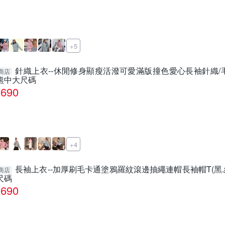
+5
針織上衣--休閒修身顯瘦活潑可愛滿版撞色愛心長袖針織/毛衣(紅
商店
熊中大尺碼
690
+4
長袖上衣--加厚刷毛卡通塗鴉羅紋滾邊抽繩連帽長袖帽T(黑.綠X
商店
尺碼
690