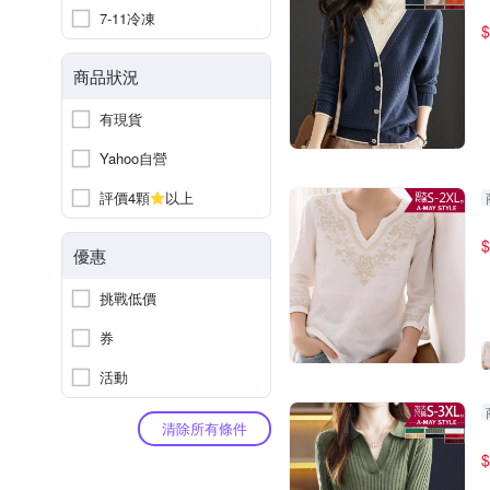
7-11冷凍
$
商品狀況
有現貨
Yahoo自營
評價4顆
以上
$
優惠
挑戰低價
券
活動
清除所有條件
$