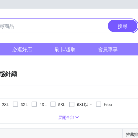
搜尋
必逛好店
刷卡/超取
會員專享
感針織
6XL以上
2XL
3XL
4XL
5XL
Free
衣
刺繡
五分袖
絲
襯衫
牛仔
蕾絲
帽T
印花
T恤
文字
格紋
雪紡
圖騰/塗鴉
展開全部
推薦排