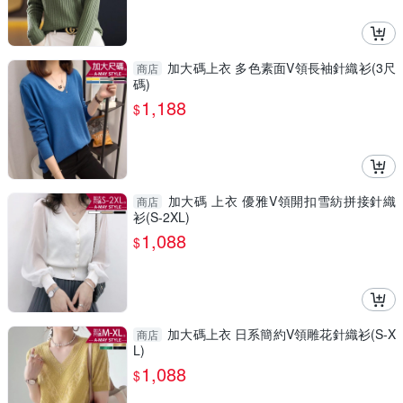
加大碼上衣 多色素面V領長袖針織衫(3尺
商店
碼)
1,188
$
加大碼 上衣 優雅V領開扣雪紡拼接針織
商店
衫(S-2XL)
1,088
$
加大碼上衣 日系簡約V領雕花針織衫(S-X
商店
L)
1,088
$