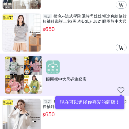
撞色--法式學院風時尚娃娃領冰爽絲條紋
商店
短袖針織衫上衣(黑.杏L-3L)-U821眼圈熊中大尺
碼
650
$
眼圈熊中大尺碼旗艦店
針織上衣--撞色線條排釦設計假兩件V領
現在可以追蹤你喜愛的商店！
商店
長袖針織衫(白.黑L-2L)-X549眼圈熊中大尺碼
650
$