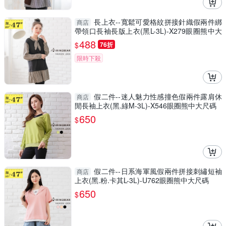
長上衣--寬鬆可愛格紋拼接針織假兩件綁
商店
帶領口長袖長版上衣(黑L-3L)-X279眼圈熊中大
尺碼
488
$
76折
限時下殺
假二件--迷人魅力性感撞色假兩件露肩休
商店
閒長袖上衣(黑.綠M-3L)-X546眼圈熊中大尺碼
650
$
假二件--日系海軍風假兩件拼接刺繡短袖
商店
上衣(黑.粉.卡其L-3L)-U762眼圈熊中大尺碼
650
$