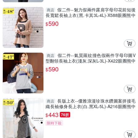
假二件--魅力假兩件露肩字母印花前短後
商店
長寬鬆長袖上衣(黑.卡其3L-4L)-X588眼圈熊中
大尺碼
590
$
假二件--氣質羅紋撞色假兩件字母印圖V
商店
型翻領長袖上衣(淺灰.深灰L-3L)-X422眼圈熊中
大尺碼
590
$
長版上衣--優雅浪漫珍珠水鑽圖案拼接毛
商店
織長袖修身長上衣(白.黑XL-5L)-A216眼圈熊中
大尺碼
443
$
76折
限時下殺