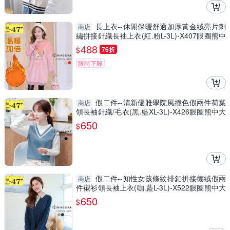
長上衣--休閒保暖舒適加厚黃金絨亮片刺
商店
繡拼接針織長袖上衣(紅.粉L-3L)-X407眼圈熊中
大尺碼◎
488
$
76折
限時下殺
假二件--清新優雅學院風撞色假兩件荷葉
商店
領長袖針織/毛衣(黑.藍XL-3L)-X426眼圈熊中大
尺碼
650
$
假二件--知性女孩條紋排釦拼接德絨假兩
商店
件襯衫領長袖上衣(咖.藍L-3L)-X522眼圈熊中大
尺碼
650
$