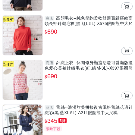
高領毛衣--純色簡約柔軟舒適寬鬆羅紋高
商店
領長袖針織毛衣(黑.紅L-5L)-X575眼圈熊中大尺
碼
690
$
針織上衣--休閒修身顯瘦活潑可愛滿版撞
商店
色愛心長袖針織毛衣(紅.綠M-3L)-X397眼圈熊
中大尺碼
690
$
蕾絲--浪漫甜美拼接復古風格蕾絲花邊針
商店
織衫(黑.藍XL-5L)-A211眼圈熊中大尺碼
345
$
5折
限時下殺