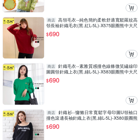
高領毛衣--純色簡約柔軟舒適寬鬆羅紋高
商店
領長袖針織毛衣(黑.紅L-5L)-X575眼圈熊中大尺
碼
690
$
針織毛衣--素雅質感撞色線條微笑繡線印
商店
圖圓領針織上衣(黑.綠L-5L)-X583眼圈熊中大尺
碼
690
$
針織衫--慵懶日常寬鬆字母印圖U領袖口
商店
撞色滾邊長袖針織上衣(黑.綠L-5L)-X580眼圈熊
中大尺碼
690
$