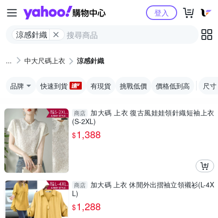
Yahoo購物中心
登入
涼感針織
中大尺碼上衣
涼感針織
品牌
快速到貨
有現貨
挑戰低價
價格低到高
尺寸
加大碼 上衣 復古風娃娃領針織短袖上衣
商店
(S-2XL)
1,388
$
加大碼 上衣 休閒外出摺袖立領襯衫(L-4X
商店
L)
1,288
$