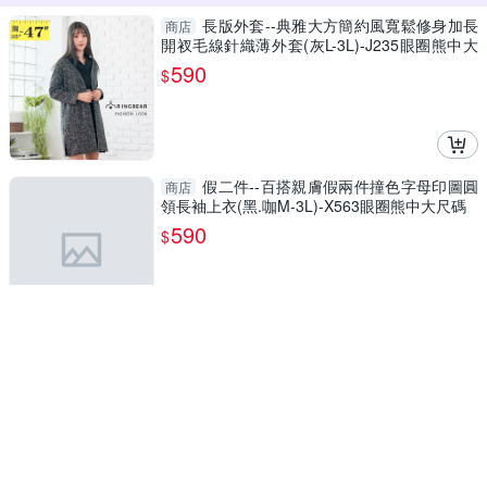
長版外套--典雅大方簡約風寬鬆修身加長
商店
開衩毛線針織薄外套(灰L-3L)-J235眼圈熊中大
尺碼
590
$
假二件--百搭親膚假兩件撞色字母印圖圓
商店
領長袖上衣(黑.咖M-3L)-X563眼圈熊中大尺碼
590
$
假二件--簡約顯瘦假兩件撞色真排釦罩衫
商店
圓領長袖上衣(咖L-3L)-X567眼圈熊中大尺碼
590
$