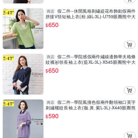
假二件--休閒風格刺繡緹花布飾釦假兩件
商店
拼接V領短袖上衣(粉.綠L-3L)-U759眼圈熊中大
尺碼
650
$
假二件--學院感假兩件繡線邊飾華夫格條
商店
紋襯衫領長袖上衣(藍XL-3L)-X545眼圈熊中大
尺碼
650
$
假二件--學院風撞色假兩件翻領袖口英字
商店
刺繡螺紋長袖上衣(咖.黃.紫L-3L)-X440眼圈熊
中大尺碼
590
$