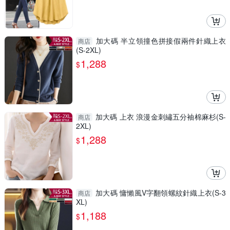
加大碼 半立領撞色拼接假兩件針織上衣
商店
(S-2XL)
1,288
$
加大碼 上衣 浪漫金刺繡五分袖棉麻杉(S-
商店
2XL)
1,288
$
加大碼 慵懶風V字翻領螺紋針織上衣(S-3
商店
XL)
1,188
$