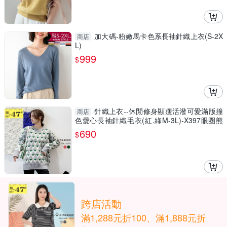
加大碼-粉嫩馬卡色系長袖針織上衣(S-2X
商店
L)
999
$
針織上衣--休閒修身顯瘦活潑可愛滿版撞
商店
色愛心長袖針織毛衣(紅.綠M-3L)-X397眼圈熊
中大尺碼◎
690
$
跨店活動
滿1,288元折100、滿1,888元折