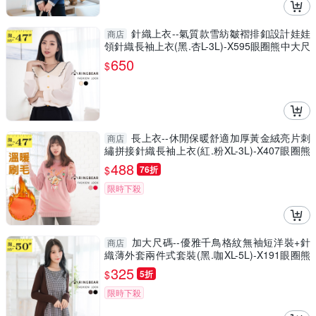
針織上衣--氣質款雪紡皺褶排釦設計娃娃
商店
領針織長袖上衣(黑.杏L-3L)-X595眼圈熊中大尺
碼
650
$
長上衣--休閒保暖舒適加厚黃金絨亮片刺
商店
繡拼接針織長袖上衣(紅.粉XL-3L)-X407眼圈熊
中大尺碼
488
$
76折
限時下殺
加大尺碼--優雅千鳥格紋無袖短洋裝+針
商店
織薄外套兩件式套裝(黑.咖XL-5L)-X191眼圈熊
中大尺碼
325
$
5折
限時下殺