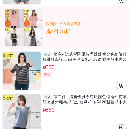
眼圈熊中大尺碼旗艦店
滿1件75折
撞色--法式學院風時尚娃娃領冰爽絲條紋
商店
短袖針織衫上衣(黑.杏L-3L)-U821眼圈熊中大尺
碼
650
$
活動
假二件--清新優雅學院風撞色假兩件荷葉
商店
領長袖針織/毛衣(黑.藍XL-3L)-X426眼圈熊中大
尺碼
650
$