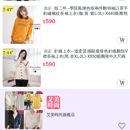
假二件--學院風撞色假兩件翻領袖口英字
商店
刺繡螺紋長袖上衣(咖.黃.紫L-3L)-X440眼圈熊
中大尺碼
590
$
針織上衣--溫柔質感顯瘦撞色針織翻領V
商店
襟長袖上衣(黑.杏XL-2L)-X550眼圈熊中大尺碼
590
$
艾美時尚旗艦店