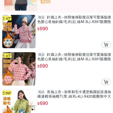
$200
針織上衣--休閒修身顯瘦活潑可愛滿版撞
商店
色愛心長袖針織/毛衣(紅.綠M-3L)-X397眼圈熊
中大尺碼
690
$
針織上衣--休閒修身顯瘦活潑可愛滿版撞
商店
色愛心長袖針織/毛衣(紅.綠M-3L)-X397眼圈熊
中大尺碼
690
$
長袖上衣--加厚刷毛卡通塗鴉羅紋滾邊抽
商店
繩連帽長袖帽T(黑.綠XL-4L)-X420眼圈熊中大
尺碼
690
$