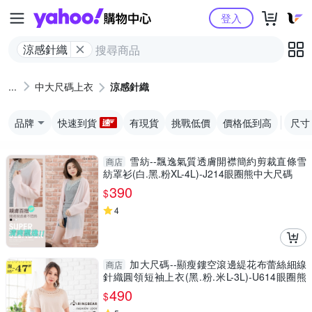
Yahoo購物中心
登入
涼感針織
中大尺碼上衣
涼感針織
品牌
快速到貨
有現貨
挑戰低價
價格低到高
尺寸
雪紡--飄逸氣質透膚開襟簡約剪裁直條雪
商店
紡罩衫(白.黑.粉XL-4L)-J214眼圈熊中大尺碼
390
$
4
加大尺碼--顯瘦鏤空滾邊緹花布蕾絲細線
商店
針織圓領短袖上衣(黑.粉.米L-3L)-U614眼圈熊
中大尺碼
490
$