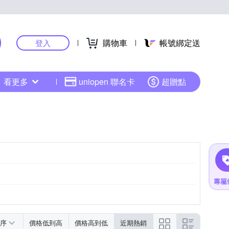
購物車
帳號綁定送
登入
看更多
uniopen 聯名卡
超贈點
序
價格低到高
價格高到低
近期熱銷