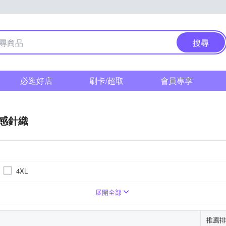
搜尋
必逛好店
刷卡/超取
會員專享
感針織
4XL
展開全部
推薦排