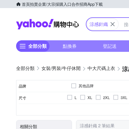
首頁
拍賣
企業/大宗採購入口
合作招商
App下載
Yahoo購物中心
涼感針織
全部分類
點換券
登記送
涼
女裝/男裝/牛仔休閒
中大尺碼上衣
其他品牌
品牌
L
XL
2XL
3XL
尺寸
品牌名稱
針織衫
女
春夏
素色
棉
絲
蕾絲
雪紡
顏色
款式
適用性別
適穿季節
風格元素
主材質
涼感針織 2 筆結果
相關分類