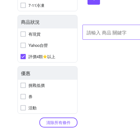
7-11冷凍
商品狀況
有現貨
Yahoo自營
評價4顆
以上
優惠
挑戰低價
券
活動
清除所有條件