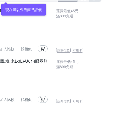
現在可以查看商品評價
L)-J214眼圈熊中大尺碼
運費最低
45
元
滿
899
免運
加入比較
找相似
超商付款
可刷卡
.米L-3L)-U614眼圈熊
運費最低
45
元
滿
899
免運
加入比較
找相似
超商付款
可刷卡