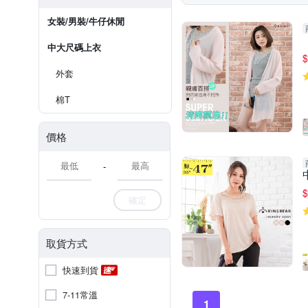
女裝/男裝/牛仔休閒
中大尺碼上衣
$
外套
棉T
價格
-
$
確定
取貨方式
快速到貨
7-11常溫
1