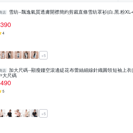
雪紡--飄逸氣質透膚開襟簡約剪裁直條雪紡罩衫(白.黑.粉XL-4
商店
390
4
+5
加大尺碼--顯瘦鏤空滾邊緹花布蕾絲細線針織圓領短袖上衣(黑.粉
商店
中大尺碼
490
5
+5