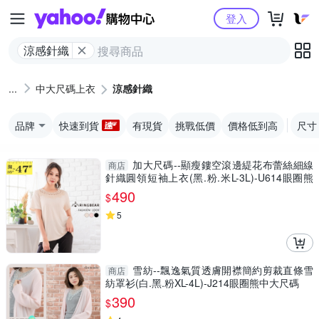
Yahoo購物中心
登入
涼感針織
中大尺碼上衣
涼感針織
品牌
快速到貨
有現貨
挑戰低價
價格低到高
尺寸
加大尺碼--顯瘦鏤空滾邊緹花布蕾絲細線
商店
針織圓領短袖上衣(黑.粉.米L-3L)-U614眼圈熊
中大尺碼
490
$
5
雪紡--飄逸氣質透膚開襟簡約剪裁直條雪
商店
紡罩衫(白.黑.粉XL-4L)-J214眼圈熊中大尺碼
390
$