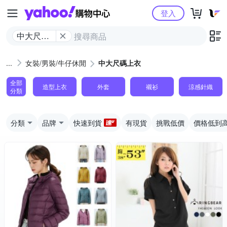
Yahoo購物中心
登入
中大尺碼
上衣
女裝/男裝/牛仔休閒
中大尺碼上衣
全部
造型上衣
外套
襯衫
涼感針織
分類
分類
品牌
快速到貨
有現貨
挑戰低價
價格低到