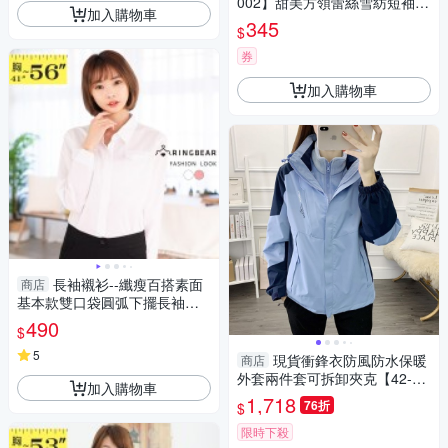
002】甜美方領蕾絲雪紡短袖上
加入購物車
衣 2色
345
$
券
加入購物車
長袖襯衫--纖瘦百搭素面
商店
基本款雙口袋圓弧下擺長袖長
版襯衫(白.粉XL-5L)-I167眼圈
490
$
熊中大尺碼
5
現貨衝鋒衣防風防水保暖
商店
外套兩件套可拆卸夾克【42-25
加入購物車
-81818-24】ibella 艾貝拉
1,718
76折
$
限時下殺