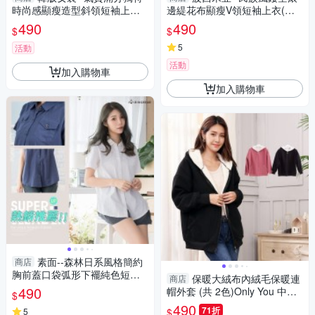
時尚感顯瘦造型斜領短袖上衣
邊緹花布顯瘦V領短袖上衣(黑L-
(黑.灰L-3L)-U860眼圈熊中大尺
3L)-U775眼圈熊中大尺碼
490
490
$
$
碼
5
活動
活動
加入購物車
加入購物車
素面--森林日系風格簡約
商店
胸前蓋口袋弧形下襬純色短袖
保暖大絨布內絨毛保暖連
商店
襯衫(白.藍XL-5L)-H267眼圈熊
490
帽外套 (共 2色)Only You 中大
$
中大尺碼
尺碼 MIT台灣製 A5089
490
71折
$
5