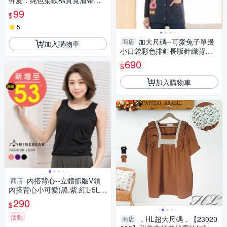
仲夏．純色柔軟棉質寬肩帶背
心上衣
99
$
5
加大尺碼--可愛兔子單邊
商店
加入購物車
小口袋彩色排釦長版針織背心
外套(藍.杏XL-3L)-J364眼圈熊
690
$
中大尺碼
加入購物車
內搭背心--立體抓皺V領
商店
內搭背心小可愛(黑.紫.紅L-5L)-
U411眼圈熊中大尺碼
290
$
活動
．HL超大尺碼．【23020
商店