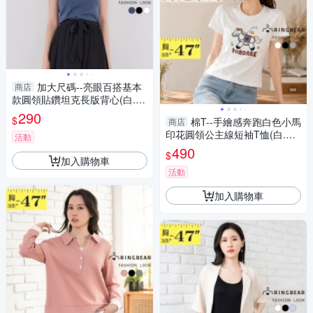
加大尺碼--亮眼百搭基本
商店
款圓領貼鑽坦克長版背心(白.
黑.藍XL-4L)-U262眼圈熊中大
290
$
棉T--手繪感奔跑白色小馬
商店
尺碼
印花圓領公主線短袖T恤(白.黑.
活動
灰L-3L)-T539眼圈熊中大尺碼
490
$
加入購物車
活動
加入購物車