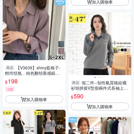
加入購物車
【V3639】shiny藍格子-
商店
輕尚恬氛．純色翻領垂感緞面
長袖襯衫
198
$
假二件--知性氣質格紋襯
商店
衫領拼接V型假兩件式長袖上衣
活動
(黑.灰.藍L-3L)-X685眼圈熊中
590
$
大尺碼
加入購物車
加入購物車