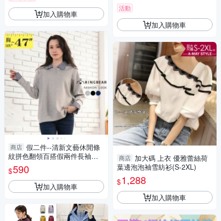
活動
加入購物車
加入購物車
假二件--清新文藝休閒條
商店
紋拼色翻領百搭假兩件長袖上
加大碼 上衣 優雅蕾絲荷
商店
衣(黑.灰.藍L-3L)-X676眼圈熊
590
葉邊泡泡袖雪紡衫(S-2XL)
$
中大尺碼
1,288
$
加入購物車
加入購物車