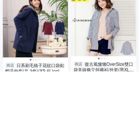
復古風慵懶OverSize雙口
商店
日系刷毛格子花紋口袋釦
商店
袋直線條立領襯衫/外套(黑XL-5
帽子外套(共 2色)(XS-6L)onlyy
L)-I84眼圈熊中大尺碼
ou 中大尺碼 MIT台灣製 【A50
490
497
$
7折
$
91】
5
加入購物車
限時下殺
券
加入購物車