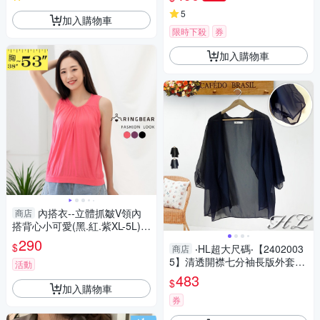
5
加入購物車
限時下殺
券
加入購物車
內搭衣--立體抓皺V領內
商店
搭背心小可愛(黑.紅.紫XL-5L)-
U411眼圈熊中大尺碼
290
$
‧HL超大尺碼‧【2402003
商店
5】清透開襟七分袖長版外套雪
活動
紡罩衫短袖上衣 2色
483
$
加入購物車
券