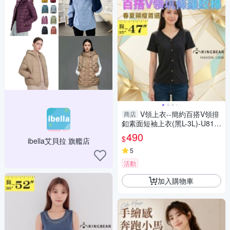
V領上衣--簡約百搭V領排
商店
釦素面短袖上衣(黑L-3L)-U812
眼圈熊中大尺碼
490
$
ibella艾貝拉 旗艦店
5
活動
加入購物車