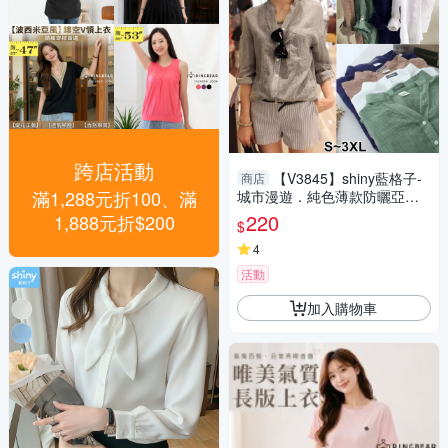
跨店活動
【V3845】shiny藍格子-
商店
滿1,288元折100、滿
城市漫遊．純色薄款防曬亞麻V
領七分袖襯衫/外套
220
1,888元折$200
$
4
活動
加入購物車