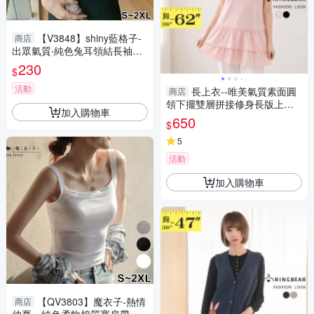
【V3848】shiny藍格子-
商店
出眾氣質‧純色兔耳領結長袖襯
衫
230
$
活動
長上衣--唯美氣質素面圓
商店
領下擺雙層拼接修身長版上衣
加入購物車
(黑.粉XL-6L)-U862眼圈熊中大
650
$
尺碼
5
活動
加入購物車
【QV3803】魔衣子-熱情
商店