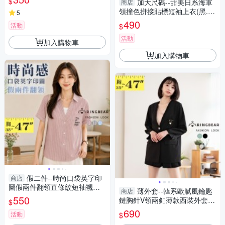
$
加大尺碼--甜美日系海軍
商店
中大尺碼
領撞色拼接貼標短袖上衣(黑.粉
5
L-3L)-U833眼圈熊中大尺碼
490
活動
$
活動
加入購物車
加入購物車
假二件--時尚口袋英字印
商店
圖假兩件翻領直條紋短袖襯衫
薄外套--韓系歐膩風鑰匙
商店
(黑.粉.藍L-3L)-U864眼圈熊中
550
鏈胸針V領兩釦薄款西裝外套
$
大尺碼
(黑.藍L-3L)-J373眼圈熊中大尺
690
活動
$
碼