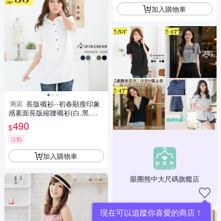
加入購物車
長版襯衫--初春顯瘦印象
商店
感素面長版縮腰襯衫(白.黑.綠.
灰.藍L-5L)-H90眼圈熊中大尺碼
490
$
活動
加入購物車
眼圈熊中大尺碼旗艦店
現在可以追蹤你喜愛的商店！