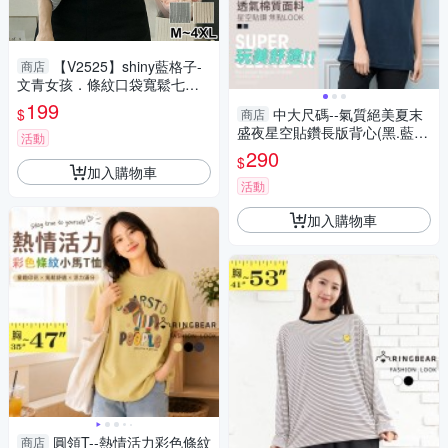
【V2525】shiny藍格子-
商店
文青女孩．條紋口袋寬鬆七分
袖襯衫上衣
199
$
中大尺碼--氣質絕美夏末
商店
盛夜星空貼鑽長版背心(黑.藍XL
活動
-4L)-U450眼圈熊中大尺碼
290
$
加入購物車
活動
加入購物車
圓領T--熱情活力彩色條紋
商店