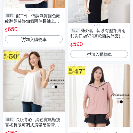
假二件--低調氣質撞色羅
商店
紋翻領裝飾釦假兩件長袖上衣
(黑.灰.粉L-3L)-X669眼圈熊中
650
$
薄外套--韓系有型穿搭兩
商店
大尺碼
釦與口袋V領薄款西裝外套(米
加入購物車
白.黑.藍L-3L)-J383眼圈熊中大
590
$
尺碼
加入購物車
長版背心--純色寬鬆顯瘦
商店
百搭長版可調式肩帶吊帶背心/
小可愛(白.黑L-4L)-U808眼圈熊
350