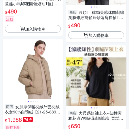
童趣小馬印花圓領短袖T恤(黑.
灰.黃L-3L)-T538眼圈熊中大尺
490
$
圓領T--律動美感休閒刺繡
商店
碼
笑臉條紋寬鬆圓領落肩長袖T恤
活動
(白.黑2L-5L)-X686眼圈熊中大
490
$
尺碼
加入購物車
加入購物車
女加厚保暖羽絨外套羽絨
商店
衣女90%白鴨絨【21-25-8896-
大尺碼短袖上衣--知性素
商店
25】ibella 艾貝拉
1,988
雅花邊V領緹花刺繡設計寬鬆短
76折
$
袖上衣(黑L-3L)-U810眼圈熊中
650
$
限時下殺
大尺碼