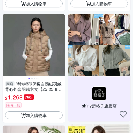
加入購物車
加入購物車
時尚輕型保暖白鴨絨羽絨
商店
背心外套羽絨衣女【25-25-800
2-25】ibella 艾貝拉
1,268
76折
$
限時下殺
shiny藍格子旗艦店
加入購物車