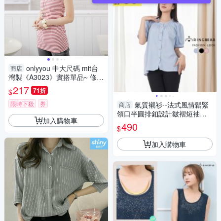
onlyyou 中大尺碼 mit台
商店
灣製《A3023》實搭單品~ 條紋
圓領棉質長版背心現貨 ‧4色(XS
217
71折
$
-5L)
限時下殺
券
氣質襯衫--法式風情鬆緊
商店
領口半圓排釦設計皺褶短袖上
加入購物車
衣(黑.粉.藍L-4L)-U815眼圈熊
490
$
中大尺碼
加入購物車