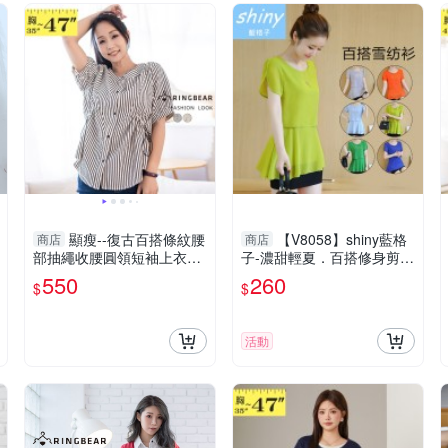
顯瘦--復古百搭條紋腰
【V8058】shiny藍格
商店
商店
部抽繩收腰圓領短袖上衣
子-濃甜輕夏．百搭修身剪裁
(黑.綠L-3L)-U790眼圈熊中
短袖雪紡上衣
550
260
$
$
大尺碼
活動