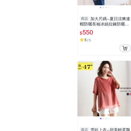
加大尺碼--夏日涼爽連
商店
帽防曬長袖冰絲拉鍊防曬外
套(粉.紫L-3L)-J396眼圈熊
550
$
中大尺碼
5
(
1
)
雪紡上衣--甜美輕柔飄
商店