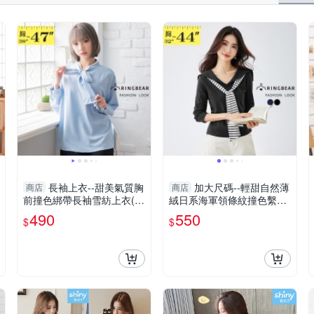
長袖上衣--甜美氣質胸
加大尺碼--輕甜自然薄
商店
商店
前撞色綁帶長袖雪紡上衣(藍
絨日系海軍領條紋撞色繫帶
XL-3L)-I149眼圈熊中大尺碼
長袖上衣(黑.藍M-2L)-X699
490
550
$
$
眼圈熊中大尺碼