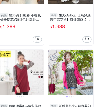
加大碼 針織衫 小香風
加大碼 外套 日系好感
商店
商店
優雅緹花V領拼色針織外套
鏤空麻花邊針織外套(S-2X
(S-XL)
L)
1,288
1,388
$
$
假兩件襯衫--氣質條紋
質感薄外套--飄逸夢幻
商店
商店