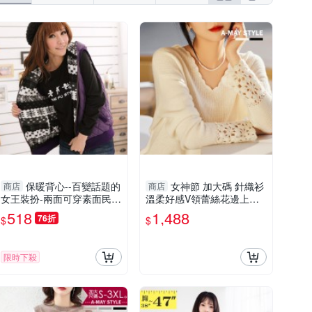
保暖背心--百變話題的
女神節 加大碼 針織衫
商店
商店
女王裝扮-兩面可穿素面民俗
溫柔好感V領蕾絲花邊上衣
風格連帽背心(黑.紫M-2L)-J
(M-XL)
518
1,488
76折
$
$
73眼圈熊中大尺碼
限時下殺