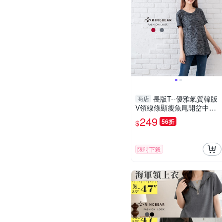
長版T--優雅氣質韓版
商店
V領線條顯瘦魚尾開岔中長
版T恤(灰.紅M-2L)-T312眼
249
56折
$
圈熊中大尺碼
限時下殺