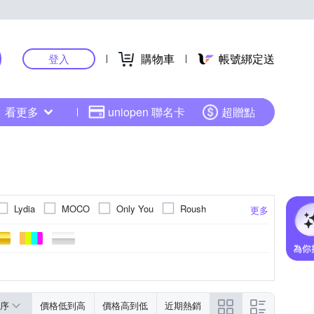
購物車
帳號綁定送
登入
看更多
uniopen 聯名卡
超贈點
Lydia
MOCO
Only You
Roush
更多
恤
文字
針織外套
點點
圖騰/塗鴉
防曬外套
刷毛外套
動物紋
Free
F
更多
更多
O衫
夾克/飛行外套
長袖Ｔ恤
帽T
序
價格低到高
價格高到低
近期熱銷