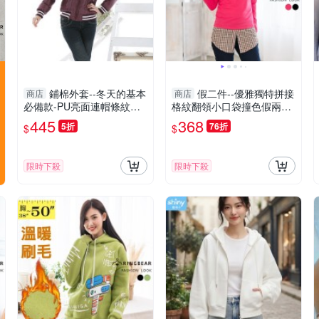
鋪棉外套--冬天的基本
假二件--優雅獨特拼接
商店
商店
必備款-PU亮面連帽條紋縮
格紋翻領小口袋撞色假兩件
口鋪棉外套(黑.紫M-2L)-J46
長袖上衣(紅.藍XL-5L)-X186
445
368
5折
76折
$
$
眼圈熊中大尺碼
眼圈熊中大尺碼
限時下殺
限時下殺