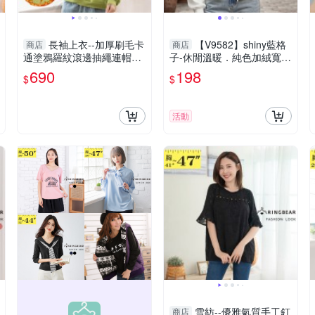
長袖上衣--加厚刷毛卡
【V9582】shiny藍格
商店
商店
通塗鴉羅紋滾邊抽繩連帽長
子-休閒溫暖．純色加絨寬鬆
袖帽T(黑.綠XL-4L)-X420眼
短版連帽外套
690
198
$
$
圈熊中大尺碼
活動
雪紡--優雅氣質手工釘
商店