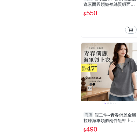
逸素面圓領短袖絲質緞面拼
接雪紡上衣(粉.藍L-3L)-U59
550
$
9眼圈熊中大尺碼
假二件--青春俏麗金屬
商店
拉鍊海軍領假兩件短袖上衣
(黑.灰L-3L)-U873眼圈熊中
490
$
大尺碼