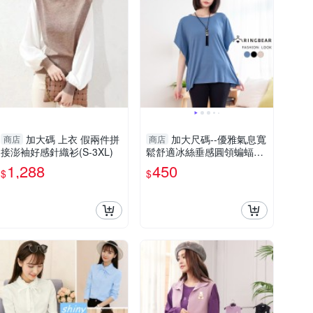
加大碼 上衣 假兩件拼
加大尺碼--優雅氣息寬
商店
商店
接澎袖好感針織衫(S-3XL)
鬆舒適冰絲垂感圓領蝙蝠袖
上衣(米白.黑.藍XL-3L)-U68
1,288
450
$
$
5眼圈熊中大尺碼