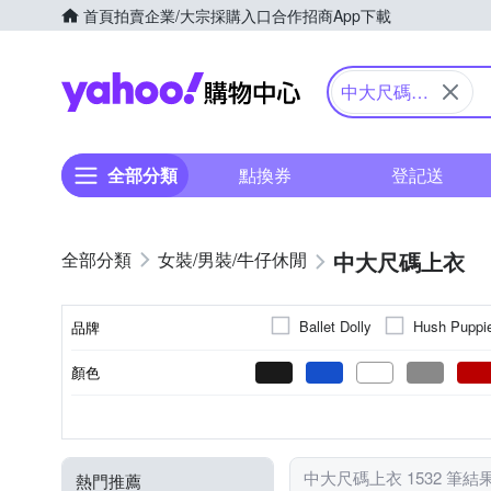
首頁
拍賣
企業/大宗採購入口
合作招商
App下載
Yahoo購物中心
中大尺碼上
衣
全部分類
點換券
登記送
中大尺碼上衣
女裝/男裝/牛仔休閒
Ballet Dolly
Hush Puppi
品牌
其他品牌
設計所在
顏色
品牌名稱
造型上衣
素色
棉
長袖
正常版型
人造纖維
拼接
短袖
襯衫
長版
條紋
無袖
麻
針織
寬版ov
XXS
XS
S
M
尺寸
款式
風格元素
主材質
袖長
版型
背心外套
流蘇
成套西裝
中大尺碼上衣 1532 筆結
熱門推薦
斗篷
軍裝外套
毛呢