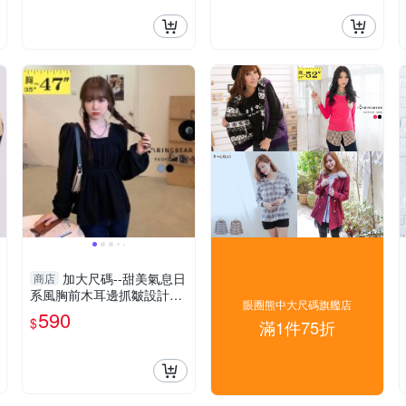
加大尺碼--甜美氣息日
商店
系風胸前木耳邊抓皺設計長
眼圈熊中大尺碼旗艦店
袖上衣(黑.藍L-3L)-X558眼
590
$
滿1件75折
圈熊中大尺碼