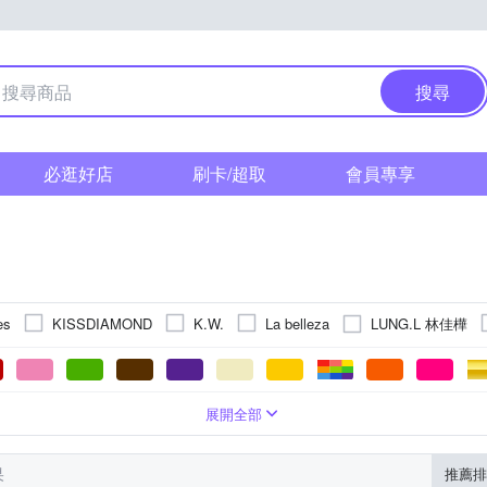
搜尋
必逛好店
刷卡/超取
會員專享
LUNG.L 林佳樺
es
KISSDIAMOND
K.W.
La belleza
衫
er size
雪紡
絲
五分袖
連帽外套
牛仔
蕾絲
七分袖
短版
麻|絲
連帽
鋪棉外套
前短後長
印花
羽絨外套
合身窄版
刺繡
動物毛料
背心(無袖T恤)
荷葉
6XL以上
人造皮革
格紋
T
L
XL
2XL
GORE-TEX
3XL
4XL
5XL
展開全部
大衣
罩衫
小可愛
風衣
牛仔外套
毛衣
POL
果
推薦排
西裝
裙套裝
西裝外套