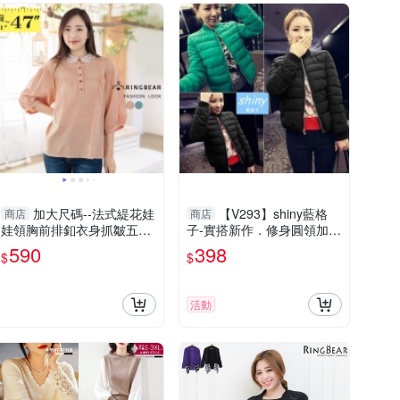
加大尺碼--法式緹花娃
【V293】shiny藍格
商店
商店
娃領胸前排釦衣身抓皺五分
子-實搭新作．修身圓領加厚
袖棉麻上衣(粉.藍2L-3L)-U6
棉襖短款長袖外套
590
398
$
$
59眼圈熊中大尺碼
活動