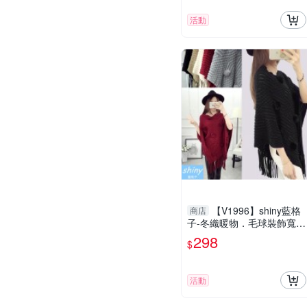
活動
【V1996】shiny藍格
商店
子-冬織暖物．毛球裝飾寬鬆
流蘇下擺斗篷外套
298
$
活動