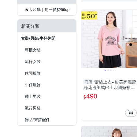
🔥大尺碼｜均一價$299up
相關分類
女裝/男裝/牛仔休閒
專櫃女裝
流行女裝
休閒服飾
蕾絲上衣--甜美亮麗蕾
商店
牛仔服飾
絲花邊美式巴士印圖短袖V
領上衣(黑.粉XL-4L)-U825眼
490
紳士​男裝
$
圈熊中大尺碼
流行男裝
飾品​/​穿搭​配件