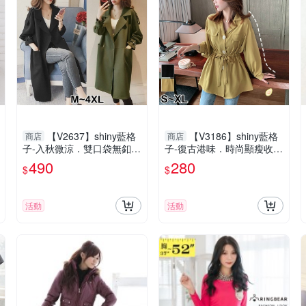
【V2637】shiny藍格
【V3186】shiny藍格
商店
商店
子-入秋微涼．雙口袋無釦翻
子-復古港味．時尚顯瘦收腰
領中長款風衣外套
V領襯衫長袖上衣
490
280
$
$
活動
活動