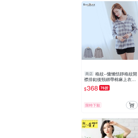
格紋--慵懶恬靜格紋開
商店
襟排釦後頸綁帶棉麻上衣
(咖.藍XL-5L)-I166眼圈熊中
368
76折
$
大尺碼
限時下殺