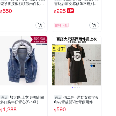
襯衫拼接襯衫領假兩件長袖
雪紡紗層次感修飾不規則下
長上衣(黑.紅L-3L)-I139眼圈
擺外套(黑.紅XL-5L)-J288眼
550
225
5折
$
$
熊中大尺碼
圈熊中大尺碼
限時下殺
加大碼 上衣 連帽刺繡
假二件--運動女孩字母
商店
商店
斜口袋牛仔背心(S-5XL)
印花背後開V挖背假兩件圓
領短袖長上衣(黑.藍L-3L)-U
1,288
590
$
$
621眼圈熊中大尺碼