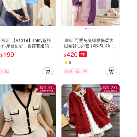
【V1219】shiny藍格
可愛兔兔繡標保暖大
商店
商店
子-摩登甜心．百搭花邊領綁
絨布背心外套 (XS-5L)Only
帶蝴蝶結長袖襯衫上衣
You 中大尺碼 MIT台灣製
199
420
7折
$
$
【A5090】
5
活動
限時下殺
券