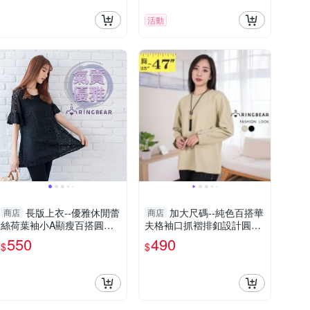
活動
長版上衣--優雅休閒蕾
加大尺碼--純色百搭華
商店
商店
絲荷葉袖小A顯瘦百搭圓領
夫格袖口抓褶排釦設計圓領
短袖長上衣(黑XL-5L)-U503
長袖上衣(黑.綠L-3L)-X564
550
490
$
$
眼圈熊中大尺碼
眼圈熊中大尺碼