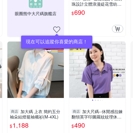
珠設計立體浪漫緹花雪紡短
袖上衣(黑2L-3L)-U811眼圈
690
$
眼圈熊中大尺碼旗艦店
熊中大尺碼
現在可以追蹤你喜愛的商店！
加大碼 上衣 簡約五分
加大尺碼--休閒感拉鍊
商店
商店
袖朵結燈籠袖襯衫(M-4XL)
翻領英字印圖羅紋紋理休閒
短袖上衣(黑.黃.紫L-3L)-U73
1,188
490
$
$
5眼圈熊中大尺碼