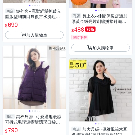
短外套--寬鬆貓鬚抓破立
商店
長上衣--休閒保暖舒適加
商店
體版型胸前口袋復古水洗短版
厚黃金絨亮片刺繡拼接針織長
牛仔外套(藍M-3L)-J344眼圈熊
690
$
袖上衣(紅.粉L-3L)-X407眼圈熊
中大尺碼
488
76折
$
中大尺碼◎
加入購物車
限時下殺
加入購物車
鋪棉外套--可愛逗趣暖感
商店
可拆式毛球連帽雙隱形口袋毛
圈領鋪棉背心(黑.紫XL-5L)-J31
790
加大尺碼--優雅風範木耳
商店
$
2眼圈熊中大尺碼
邊圓領排釦設計雪紡圓領短袖