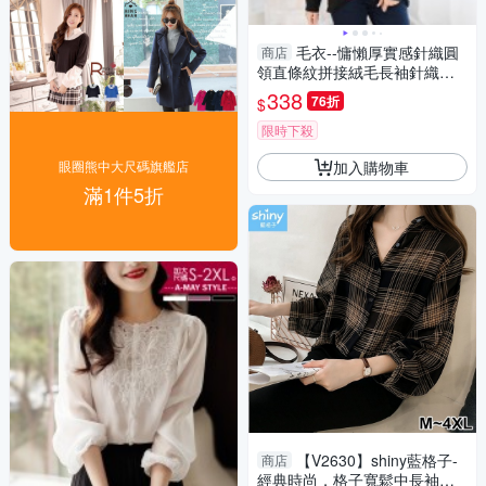
毛衣--慵懶厚實感針織圓
商店
領直條紋拼接絨毛長袖針織上
衣(黑.紅XL-5L)-X210眼圈熊中
338
76折
$
大尺碼
限時下殺
加入購物車
眼圈熊中大尺碼旗艦店
滿1件5折
【V2630】shiny藍格子-
商店
經典時尚．格子寬鬆中長袖襯