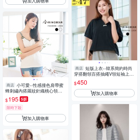
加入購物車
短版上衣--韓系簡約時尚
商店
穿搭翻領百搭抽繩V領短袖上衣
(白.黑L-3L)-U719眼圈熊中大尺
450
$
小可愛--性感撞色肩帶蜜
碼
商店
蜂刺繡內搭羅紋針織桃心領細
加入購物車
肩帶背心(白.黑L-3L)-U514眼圈
195
5折
$
熊中大尺碼
限時下殺
加入購物車