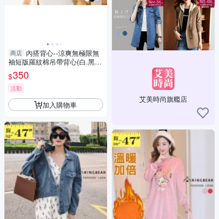
內搭背心--涼爽無極限無
商店
袖短版羅紋棉吊帶背心(白.黑.
藍L-4L)-U770眼圈熊中大尺碼
350
$
活動
艾美時尚旗艦店
加入購物車