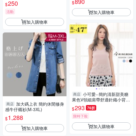
890
領長袖襯衫
250
$
$
熊中大尺碼◎
活動
加入購物車
加入購物車
小可愛--簡約清新甜美糖
商店
果色V領細肩帶舒適針織小背心
加大碼上衣 簡約休閒修身
商店
(黑.粉.藍L-3L)-U572眼圈熊中
293
76折
$
感牛仔襯衫(M-3XL)
大尺碼
1,288
限時下殺
$
加入購物車
加入購物車