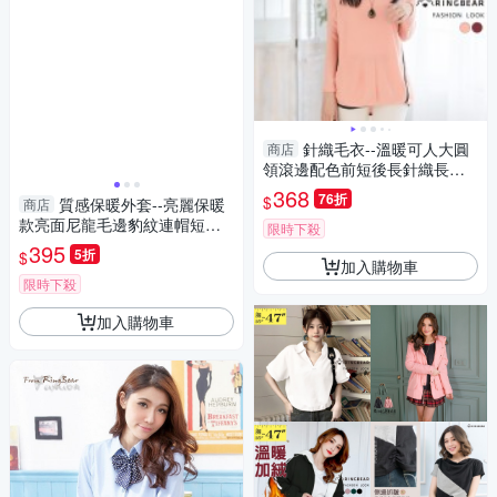
針織毛衣--溫暖可人大圓
商店
領滾邊配色前短後長針織長袖
上衣(紅.粉2L-3L)-X184眼圈熊
368
76折
$
質感保暖外套--亮麗保暖
商店
中大尺碼
款亮面尼龍毛邊豹紋連帽短版
限時下殺
鋪棉外套(黑.紅.紫M-L)-J64眼
395
5折
$
圈熊中大尺碼◎
加入購物車
限時下殺
加入購物車