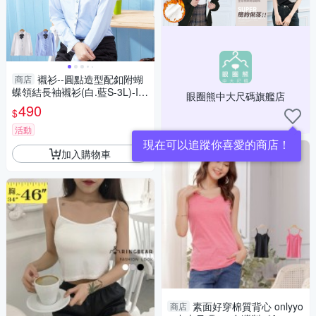
襯衫--圓點造型配釦附蝴
商店
蝶領結長袖襯衫(白.藍S-3L)-I7
眼圈熊中大尺碼旗艦店
3眼圈熊中大尺碼
490
$
活動
加入購物車
素面好穿棉質背心 onlyyo
商店