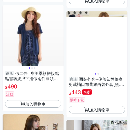
加入購物車
假二件--甜美罩衫拼接點
商店
點雪紡波浪下擺假兩件圓領短
西裝外套--俐落知性修身
商店
袖長上衣(黑.藍L-5L)-D184眼圈
剪裁袖口布蕾絲西裝外套(黑.粉
490
$
熊中大尺碼
XL-5L)-J285眼圈熊中大尺碼
443
76折
$
活動
限時下殺
加入購物車
加入購物車