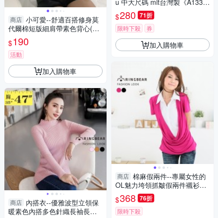
u 中大尺碼 mit台灣製《A133
7》
280
71折
$
小可愛--舒適百搭修身莫
商店
代爾棉短版細肩帶素色背心(白.
限時下殺
券
黑.灰L-2L)-U582眼圈熊中大尺
190
$
加入購物車
碼
活動
加入購物車
棉麻假兩件--專屬女性的
商店
OL魅力垮領抓皺假兩件襯衫
(黑.桃M-3L)-H100眼圈熊中大
368
76折
$
內搭衣--優雅波型立領保
尺碼◎
商店
暖素色內搭多色針織長袖長上
限時下殺