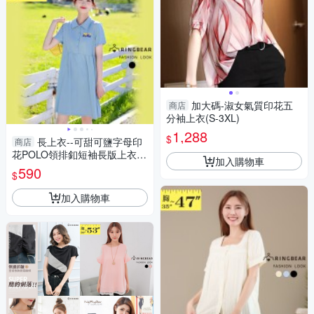
加大碼-淑女氣質印花五
商店
分袖上衣(S-3XL)
1,288
$
長上衣--可甜可鹽字母印
商店
花POLO領排釦短袖長版上衣
加入購物車
(黑.藍XL-4L)-U639眼圈熊中大
590
$
尺碼
加入購物車