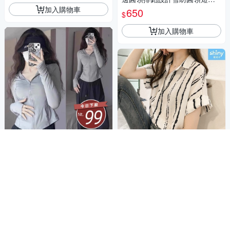
上衣(黑XL-4L)-U751眼圈熊中
加入購物車
650
$
大尺碼
加入購物車
【台灣發貨】韓版冰絲輕
商店
薄修身瑜珈防曬外套 外套 防曬
外套 女裝 上衣 衣服【J335】
99
【V2563】shiny藍格子-
商店
$
港風韓范．條紋V領寬鬆短袖襯
活動
衫上衣
199
$
加入購物車
活動
加入購物車