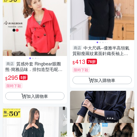
中大尺碼--優雅半高領氣
商店
質顯瘦羅紋素面針織長袖上衣
(白.黑.紅XL-2L)-X306眼圈熊中
413
76折
$
質感外套 Ringbear眼圈
商店
大尺碼
熊-簡雅品味．排扣造型毛呢短
限時下殺
版外套J161(黑、紅S-2L)
295
5折
$
加入購物車
限時下殺
加入購物車