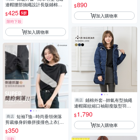
(黑.粉.綠L-3L)-J377眼圈熊中大
890
連帽腰部抽繩設計長版鋪棉外
$
尺碼
套(黑.粉.綠M-2L)-J207眼圈熊
425
5折
$
加入購物車
中大尺碼
限時下殺
加入購物車
鋪棉外套--帥氣有型抽繩
商店
連帽羅紋縮口袖顯瘦版型羽絨
棉外套(黑.藍.綠XL-3L)-J317眼
1,790
$
短袖T恤--時尚垂領俐落
商店
圈熊中大尺碼
剪裁修身斜條拼接撞色上衣(黑
加入購物車
XL-5L)-U438眼圈熊中大尺碼
350
$
活動