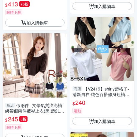
衣(黑.粉.咖L-3L)-X381眼圈熊
413
76折
$
加入購物車
中大尺碼
限時下殺
加入購物車
【V2419】shiny藍格子-
商店
清新自在‧純色百搭修身短袖襯
衫上衣
240
$
假兩件--文學氣質澎澎袖
商店
綁帶假兩件襯衫上衣(黑.藍2L-5
活動
L)-I34眼圈熊中大尺碼
245
5折
$
加入購物車
限時下殺