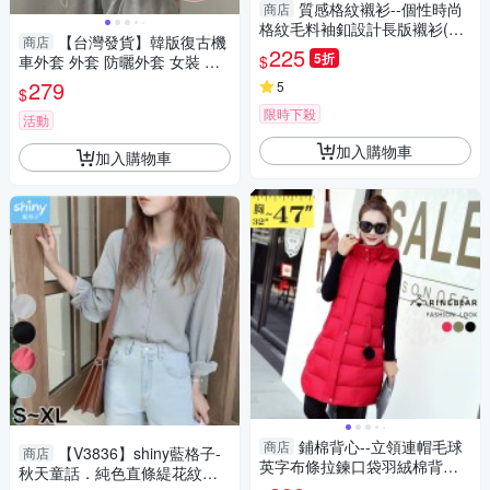
質感格紋襯衫--個性時尚
商店
格紋毛料袖釦設計長版襯衫(紅.
【台灣發貨】韓版復古機
商店
藍M-2L)-I68眼圈熊中大尺碼
225
5折
$
車外套 外套 防曬外套 女裝 上
衣 衣服【J323】
279
5
$
限時下殺
活動
加入購物車
加入購物車
鋪棉背心--立領連帽毛球
商店
【V3836】shiny藍格子-
商店
英字布條拉鍊口袋羽絨棉背心
秋天童話．純色直條緹花紋理V
外套(黑.紅.綠M-3L)-J236眼圈