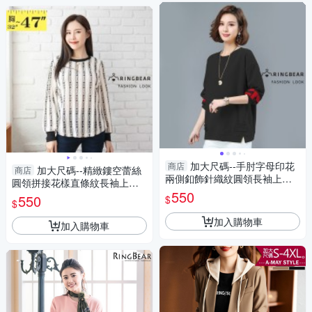
加大尺碼--手肘字母印花
商店
加大尺碼--精緻鏤空蕾絲
商店
兩側釦飾針織紋圓領長袖上衣
圓領拼接花樣直條紋長袖上衣
(黑.粉.藍XL-3L)-X457眼圈熊中
550
(杏M-3L)-X633眼圈熊中大尺碼
550
$
$
大尺碼
加入購物車
加入購物車