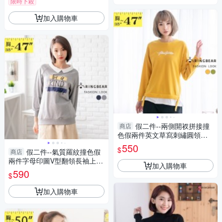
限時下殺
加入購物車
假二件--兩側開衩拼接撞
商店
色假兩件英文草寫刺繡圓領長
袖上衣(綠.黃L-3L)-X443眼圈熊
550
$
假二件--氣質羅紋撞色假
商店
中大尺碼
兩件字母印圖V型翻領長袖上衣
加入購物車
(淺灰.深灰L-3L)-X422眼圈熊中
590
$
大尺碼
加入購物車