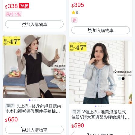
袖上衣 2色
(橘.黑.綠M-5L)-U580眼圈熊中
395
338
$
76折
$
大尺碼
5
限時下殺
券
加入購物車
加入購物車
長上衣--修身針織拼接兩
商店
側木扣襯衫領假兩件長袖棉麻
V領上衣--唯美浪漫法式
商店
上衣(灰M-3L)-I142眼圈熊中大
氣質V領木耳邊繫帶腰線設計長
650
$
尺碼◎
袖襯衫(黑.藍M-3L)-I195眼圈熊
590
$
中大尺碼
加入購物車