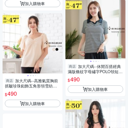
加入購物車
加大尺碼--休閒百搭經典
商店
滿版條紋字母繡字POLO領短袖
上衣(黑L-3L)-U702眼圈熊中大
490
$
加大尺碼--高雅氣質胸前
商店
尺碼
抓皺珍珠釦飾五角形領雪紡短
加入購物車
袖上衣(黑.杏L-3L)-U605眼圈熊
490
$
中大尺碼
加入購物車