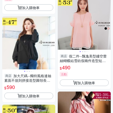
加入購物車
假二件--飄逸美型縷空蕾
商店
絲蝴蝶結雪紡假兩件造型短袖
長上衣(黑.粉XL-5L)-D391眼圈
490
$
熊中大尺碼
活動
加大尺碼--獨特風格連袖
商店
素面不規則拼接造型圓領長袖
加入購物車
上衣(黑L-3L)-X517眼圈熊中大
590
$
尺碼
加入購物車