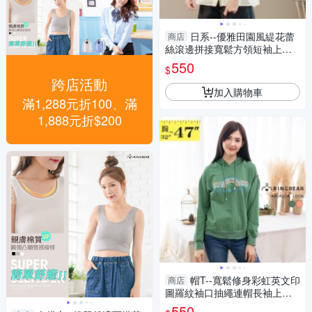
日系--優雅田園風緹花蕾
商店
絲滾邊拼接寬鬆方領短袖上衣
(黑.藍.杏L-3L)-U730眼圈熊中
550
$
大尺碼
跨店活動
加入購物車
滿1,288元折100、滿
1,888元折$200
帽T--寬鬆修身彩虹英文印
商店
圖羅紋袖口抽繩連帽長袖上衣
(橘.綠M-3L)-X415眼圈熊中大
550