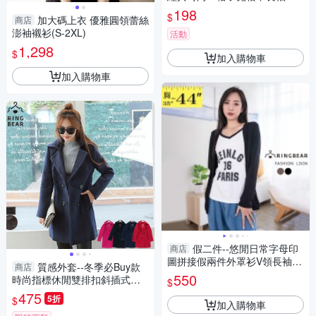
衫
198
$
加大碼上衣 優雅圓領蕾絲
商店
澎袖襯衫(S-2XL)
活動
1,298
$
加入購物車
加入購物車
假二件--悠閒日常字母印
商店
圖拼接假兩件外罩衫V領長袖上
質感外套--冬季必Buy款
商店
衣(黑.咖L-2L)-X604眼圈熊中大
550
時尚指標休閒雙排扣斜插式口
$
尺碼
袋毛呢外套(黑.紅.桃.藍L-3L)-J
475
5折
$
加入購物車
297眼圈熊中大尺碼