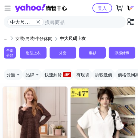
Yahoo購物中心
登入
中大尺碼
上衣
女裝/男裝/牛仔休閒
中大尺碼上衣
全部
造型上衣
外套
襯衫
涼感針織
分類
分類
品牌
快速到貨
有現貨
挑戰低價
價格低到