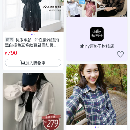
長版襯衫--知性優雅鈕扣
商店
黑白撞色直條紋寬鬆雪紡長袖
shiny藍格子旗艦店
襯衫(黑XL-3L)-I127眼圈熊中大
790
$
尺碼
加入購物車