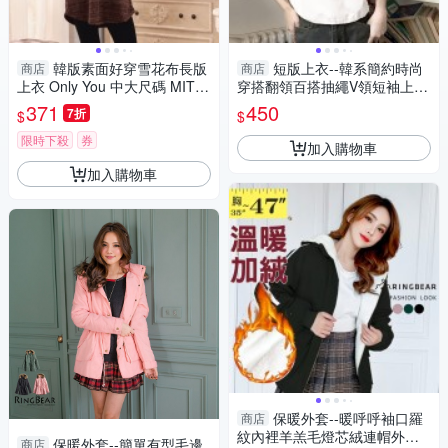
韓版素面好穿雪花布長版
短版上衣--韓系簡約時尚
商店
商店
上衣 Only You 中大尺碼 MIT台
穿搭翻領百搭抽繩V領短袖上衣
灣製 【A3623】
(白.黑L-3L)-U719眼圈熊中大尺
371
450
7折
$
$
碼
限時下殺
券
加入購物車
加入購物車
保暖外套--暖呼呼袖口羅
商店
紋內裡羊羔毛燈芯絨連帽外套
保暖外套--簡單有型毛邊
商店