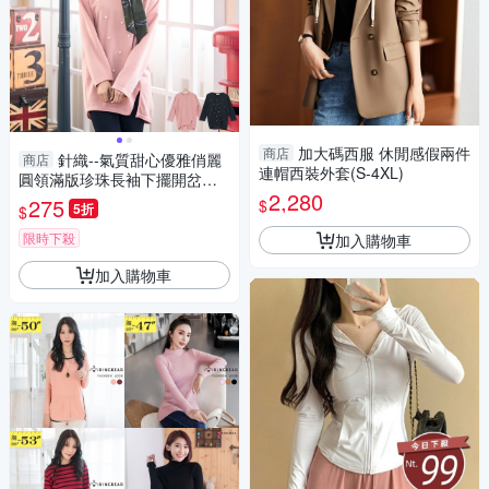
加大碼西服 休閒感假兩件
商店
針織--氣質甜心優雅俏麗
商店
連帽西裝外套(S-4XL)
圓領滿版珍珠長袖下擺開岔磨
2,280
毛長版上衣(黑.粉XL-5L)-A283
275
$
5折
$
眼圈熊中大尺碼
限時下殺
加入購物車
加入購物車