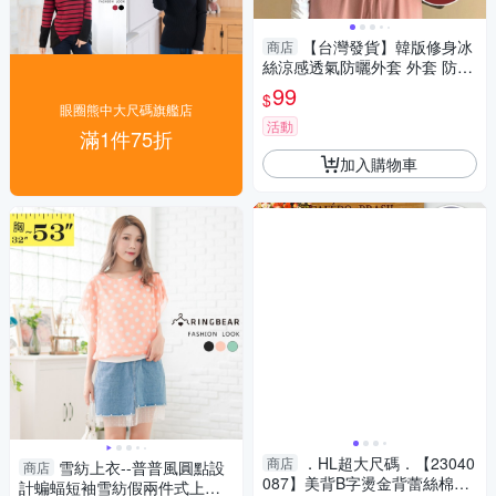
【台灣發貨】韓版修身冰
商店
絲涼感透氣防曬外套 外套 防曬
外套 女裝 上衣 衣服【J335】
99
$
眼圈熊中大尺碼旗艦店
活動
滿1件75折
加入購物車
．HL超大尺碼．【23040
商店
雪紡上衣--普普風圓點設
商店
087】美背B字燙金背蕾絲棉短
計蝙蝠短袖雪紡假兩件式上衣