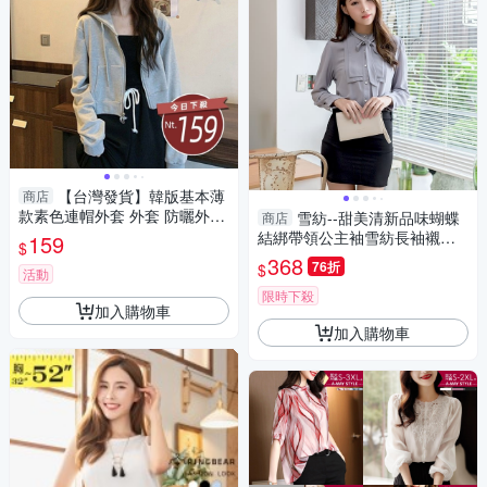
【台灣發貨】韓版基本薄
商店
款素色連帽外套 外套 防曬外
雪紡--甜美清新品味蝴蝶
商店
套 女裝 上衣 衣服【J239】
結綁帶領公主袖雪紡長袖襯衫
159
$
(白.灰XL-4L)-I171眼圈熊中大
368
76折
$
活動
尺碼
限時下殺
加入購物車
加入購物車