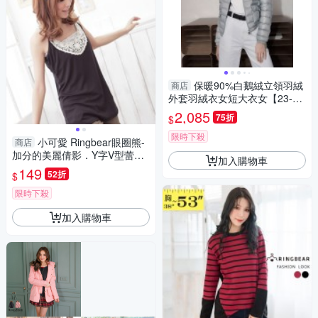
保暖90%白鵝絨立領羽絨
商店
外套羽絨衣女短大衣女【23-25
-85001-24】ibella 艾貝拉
2,085
75折
$
限時下殺
小可愛 Ringbear眼圈熊-
商店
加分的美麗倩影．Y字V型蕾絲
加入購物車
長版小可愛/背心U183(黑、
149
52折
$
白、桃、紫M-XL)
限時下殺
加入購物車