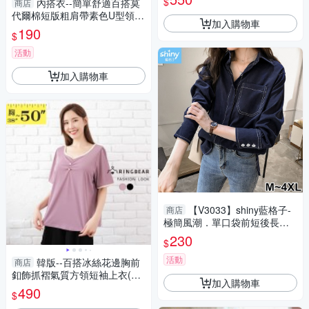
$
內搭衣--簡單舒適百搭莫
商店
尺碼
代爾棉短版粗肩帶素色U型領背
加入購物車
心(白.黑.灰L-2L)-U583眼圈熊
190
$
中大尺碼
活動
加入購物車
【V3033】shiny藍格子-
商店
極簡風潮．單口袋前短後長翻
領長袖襯衫上衣
230
$
活動
韓版--百搭冰絲花邊胸前
商店
釦飾抓褶氣質方領短袖上衣(黑.
加入購物車
紫XL-4L)-U795眼圈熊中大尺碼
490
$