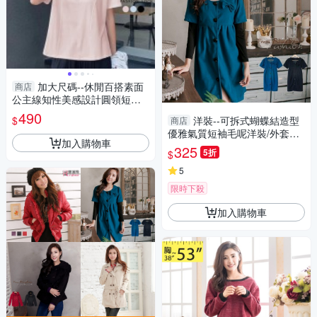
加大尺碼--休閒百搭素面
商店
公主線知性美感設計圓領短袖
上衣(黑.粉.藍L-3L)-U799眼圈
490
$
洋裝--可拆式蝴蝶結造型
商店
熊中大尺碼
優雅氣質短袖毛呢洋裝/外套
加入購物車
(黑.藍2L-5L)-A199眼圈熊中大
325
5折
$
尺碼
5
限時下殺
加入購物車