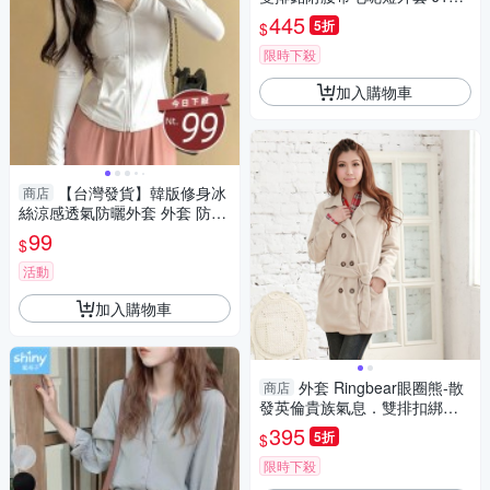
Ringbear眼圈熊
445
5折
$
限時下殺
加入購物車
【台灣發貨】韓版修身冰
商店
絲涼感透氣防曬外套 外套 防曬
外套 女裝 上衣 衣服【J335】
99
$
活動
加入購物車
外套 Ringbear眼圈熊-散
商店
發英倫貴族氣息．雙排扣綁帶
毛呢風衣外套J135(黑、杏M-2
395
5折
$
L)
限時下殺