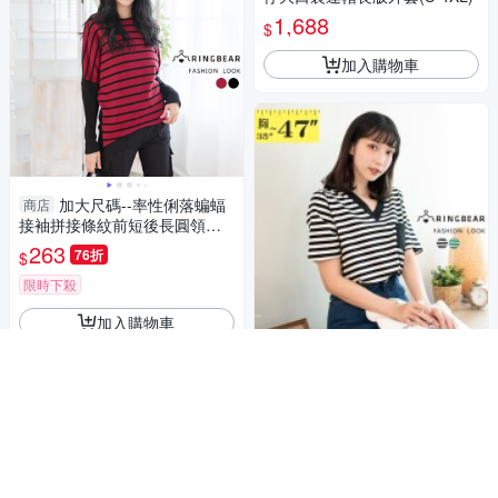
1,688
$
加入購物車
加大尺碼--率性俐落蝙蝠
商店
接袖拼接條紋前短後長圓領長
袖上衣(黑.紅XL-5L)-X182眼圈
263
76折
$
熊中大尺碼
限時下殺
加入購物車
加大尺碼--經典條紋元素
商店
撞色口袋設計V領條紋短袖上衣
(黑.綠L-3L)-U694眼圈熊中大尺
590
$
碼
加入購物車