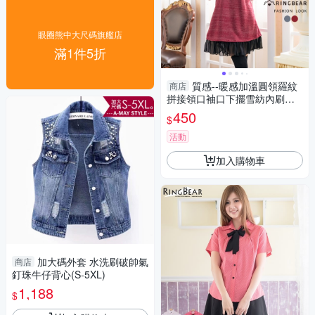
眼圈熊中大尺碼旗艦店
滿1件5折
質感--暖感加溫圓領羅紋
商店
拼接領口袖口下擺雪紡內刷毛
針織長袖洋裝(灰.紅M-5L)-A24
450
$
7眼圈熊中大尺碼
活動
加入購物車
加大碼外套 水洗刷破帥氣
商店
釘珠牛仔背心(S-5XL)
1,188
$