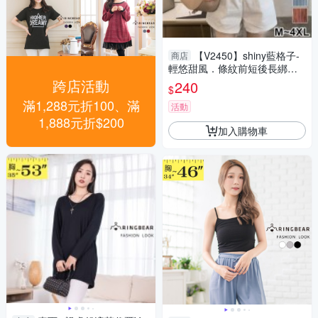
【V2450】shiny藍格子-
商店
輕悠甜風．條紋前短後長綁帶
袖上衣
跨店活動
240
$
滿1,288元折100、滿
活動
1,888元折$200
加入購物車