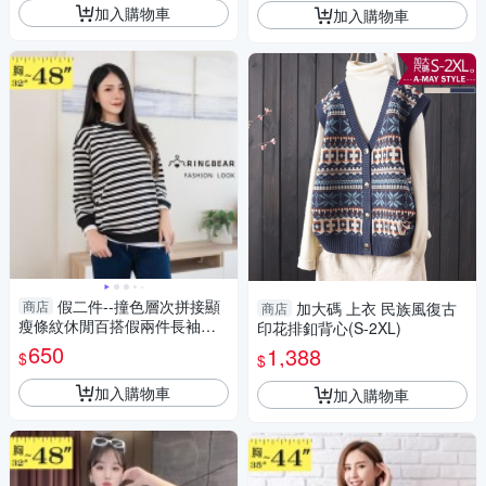
加入購物車
加入購物車
假二件--撞色層次拼接顯
商店
加大碼 上衣 民族風復古
商店
瘦條紋休閒百搭假兩件長袖上
印花排釦背心(S-2XL)
衣(黑L-3L)-X658眼圈熊中大尺
650
1,388
$
$
碼
加入購物車
加入購物車