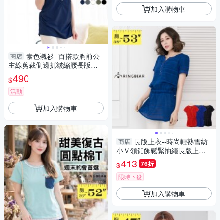
加入購物車
素色襯衫--百搭款胸前公
商店
主線剪裁側邊抓皺縮腰長版短
袖襯衫(白.黑.灰.藍.綠L-5L)-H9
490
$
0眼圈熊中大尺碼
活動
加入購物車
長版上衣--時尚輕熟雪紡
商店
小Ｖ領釦飾鬆緊抽繩長版上衣
(黑.紅.藍XL-5L)-D284眼圈熊中
413
76折
$
大尺碼
限時下殺
加入購物車