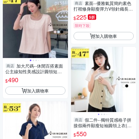
素面--優雅氣質簡約素色
商店
打褶修身顯瘦彈力V領針織長上
衣(紅.藍M-2L)-X364眼圈熊中
225
5折
$
大尺碼
限時下殺
加入購物車
加大尺碼--休閒百搭素面
商店
公主線知性美感設計圓領短袖
上衣(黑.粉.藍L-3L)-U799眼圈
490
$
熊中大尺碼
加入購物車
假二件--獨特質感格子拼
商店
接假兩件顯瘦短袖圓領上衣(白.
黑L-3L)-U745眼圈熊中大尺碼
550
$