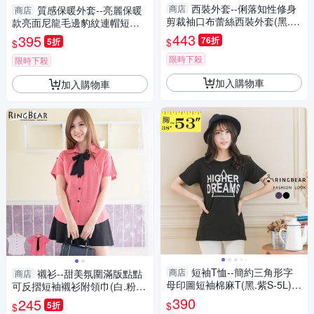
西裝外套--俐落知性修身
商店
質感保暖外套--亮麗保暖
商店
剪裁袖口布蕾絲西裝外套(黑.粉
款亮面尼龍毛邊豹紋連帽短版
XL-5L)-J285眼圈熊中大尺碼
鋪棉外套(黑.紅.紫M-L)-J64眼
443
395
76折
$
5折
$
圈熊中大尺碼
限時下殺
限時下殺
加入購物車
加入購物車
短袖T恤--簡約三角形字
商店
襯衫--甜美氛圍滿版點點
商店
母印圖短袖棉麻T(黑.紫S-5L)-T
可反摺短袖襯衫附領巾(白.粉M-
190眼圈熊中大尺碼
2L)-H105眼圈熊中大尺碼
390
245
$
5折
$