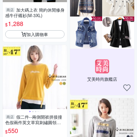
加大碼上衣 簡約休閒修身
商店
感牛仔襯衫(M-3XL)
1,288
$
加入購物車
艾美時尚旗艦店
假二件--兩側開衩拼接撞
商店
色假兩件英文草寫刺繡圓領長
袖上衣(綠.黃L-3L)-X443眼圈熊
550
$
中大尺碼