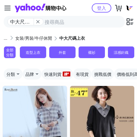
Yahoo購物中心
登入
中大尺碼
上衣
女裝/男裝/牛仔休閒
中大尺碼上衣
全部
造型上衣
外套
襯衫
涼感針織
分類
分類
品牌
快速到貨
有現貨
挑戰低價
價格低到