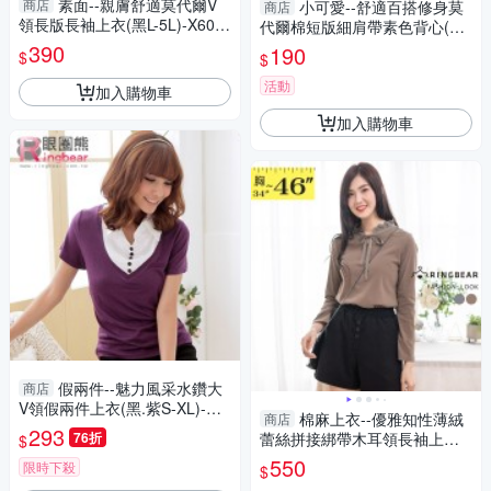
素面--親膚舒適莫代爾V
商店
小可愛--舒適百搭修身莫
商店
領長版長袖上衣(黑L-5L)-X606
代爾棉短版細肩帶素色背心(白.
眼圈熊中大尺碼
黑.灰L-2L)-U582眼圈熊中大尺
390
190
$
$
碼
活動
加入購物車
加入購物車
假兩件--魅力風采水鑽大
商店
V領假兩件上衣(黑.紫S-XL)-H5
棉麻上衣--優雅知性薄絨
商店
7眼圈熊中大尺碼
293
76折
蕾絲拼接綁帶木耳領長袖上衣
$
(灰.卡其L-3L)-X423眼圈熊中大
550
限時下殺
$
尺碼