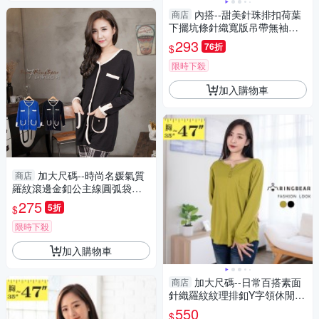
內搭--甜美針珠排扣荷葉
商店
下擺坑條針織寬版吊帶無袖背
心(黑.黃L-3L)-U565眼圈熊中大
293
76折
$
尺碼
限時下殺
加入購物車
加大尺碼--時尚名媛氣質
商店
羅紋滾邊金釦公主線圓弧袋口
設計外套(黑.藍2L-5L)-J223眼
275
5折
$
圈熊中大尺碼
限時下殺
加入購物車
加大尺碼--日常百搭素面
商店
針織羅紋紋理排釦Y字領休閒長
袖上衣(黑.綠L-3L)-X605眼圈熊
550
$