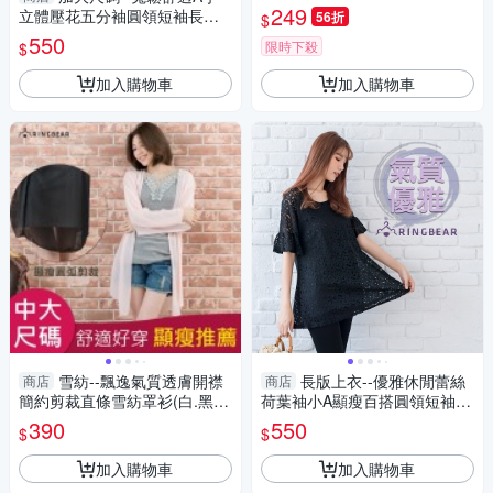
(灰.紅M-2L)-T312眼圈熊中大
249
立體壓花五分袖圓領短袖長版
56折
$
尺碼
上衣(粉.藍XL-4L)-U715眼圈熊
550
限時下殺
$
中大尺碼
加入購物車
加入購物車
雪紡--飄逸氣質透膚開襟
長版上衣--優雅休閒蕾絲
商店
商店
簡約剪裁直條雪紡罩衫(白.黑.
荷葉袖小A顯瘦百搭圓領短袖長
粉XL-4L)-J214眼圈熊中大尺碼
上衣(黑XL-5L)-U503眼圈熊中
390
550
$
$
大尺碼
加入購物車
加入購物車