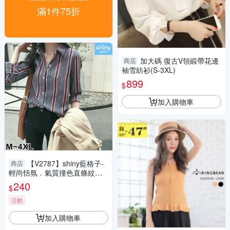
滿1件75折
加大碼 復古V領緞帶花邊
商店
袖雪紡衫(S-3XL)
899
$
加入購物車
【V2787】shiny藍格子-
商店
輕尚恬氛．氣質撞色直條紋長
袖襯衫上衣
240
$
活動
加入購物車