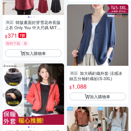
韓版素面好穿雪花布長版
商店
上衣 Only You 中大尺碼 MIT台
灣製 【A3623】
371
7折
$
限時下殺
券
加入購物車
加大碼針織外套-涼感冰
商店
絲五分袖針織衫(S-3XL)
1,088
$
加入購物車