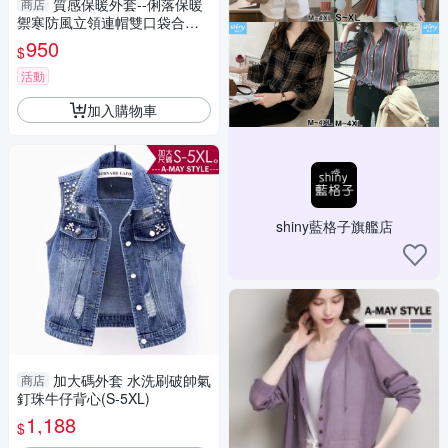
質感保暖外套--俐落保暖
商店
禦寒防風立領連帽雙口袋合身
款鋪棉外套(黑.紅XL-5L)-J306
950
$
眼圈熊中大尺碼
活動
加入購物車
shiny藍格子旗艦店
加大碼外套 水洗刷破帥氣
商店
釘珠牛仔背心(S-5XL)
1,188
$