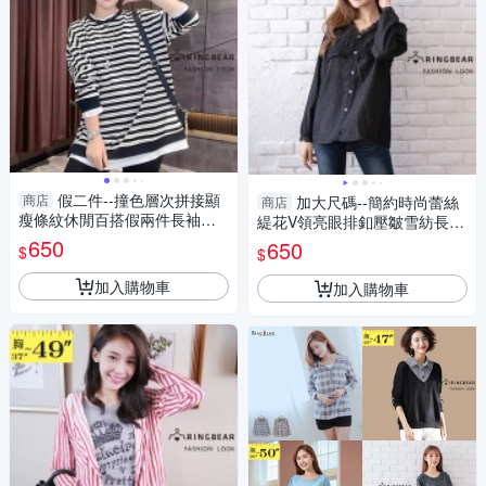
假二件--撞色層次拼接顯
商店
加大尺碼--簡約時尚蕾絲
商店
瘦條紋休閒百搭假兩件長袖上
緹花V領亮眼排釦壓皺雪紡長袖
衣(黑L-3L)-X658眼圈熊中大尺
上衣(黑L-2L)-X591眼圈熊中大
650
650
$
$
碼
尺碼
加入購物車
加入購物車