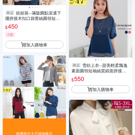
娃娃裝--滿版圓點滾邊下
商店
擺拼接木扣口袋蕾絲圓領短袖
上衣(淺藍M-2L)-U323眼圈熊中
450
$
大尺碼
活動
加入購物車
雪紡上衣--甜美輕柔飄逸
商店
素面圓領短袖絲質緞面拼接雪
紡上衣(粉.藍L-3L)-U599眼圈熊
550
$
中大尺碼
加入購物車
眼圈熊中大尺碼旗艦店