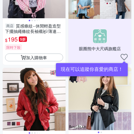
質感條紋--休閒輕盈造型
商店
下擺抽繩條紋長袖襯衫/薄連帽
外套(紅.藍2L-5L)-I110眼圈熊中
195
5折
$
大尺碼
限時下殺
眼圈熊中大尺碼旗艦店
加入購物車