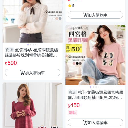
中大尺碼
5
加入購物車
氣質襯衫--氣質學院風繡
商店
線邊飾珍珠別領雪紡長袖襯衫
(白.粉.藍M-3L)-I160眼圈熊中
590
$
大尺碼
加入購物車
棉T--文藝街頭風四宮格黑
商店
貓印圖圓領短袖T恤(黑.灰.粉XL
-4L)-T546眼圈熊中大尺碼
450
$
活動
加入購物車