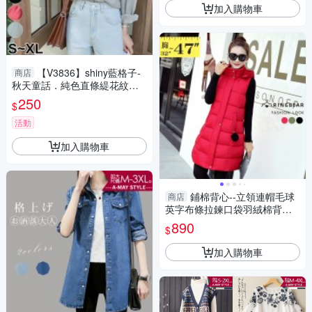
加入購物車
【V3836】shiny藍格子-
商店
秋天童話．純色直條緹花紋理V
領長袖襯衫
250
$
活動
加入購物車
鋪棉背心--立領連帽毛球
商店
英字布條拉鍊口袋羽絨棉背心
外套(黑.紅.綠M-3L)-J236眼圈
890
$
熊中大尺碼◎
加入購物車