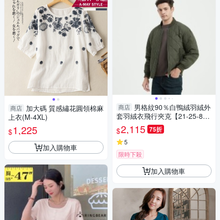
男格紋90％白鴨絨羽絨外
商店
加大碼 質感繡花圓領棉麻
商店
套羽絨衣飛行夾克【21-25-898
上衣(M-4XL)
7-24】ibella 艾貝拉
2,115
1,225
75折
$
$
5
加入購物車
限時下殺
加入購物車