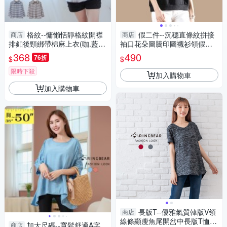
格紋--慵懶恬靜格紋開襟
假二件--沉穩直條紋拼接
商店
商店
排釦後頸綁帶棉麻上衣(咖.藍XL
袖口花朵圖騰印圖襯衫領假兩
-5L)-I166眼圈熊中大尺碼
件長袖上衣(黑L-3L)-I143眼圈
368
490
76折
$
$
熊中大尺碼◎
限時下殺
加入購物車
加入購物車
長版T--優雅氣質韓版V領
商店
線條顯瘦魚尾開岔中長版T恤
加大尺碼--寬鬆舒適A字
商店