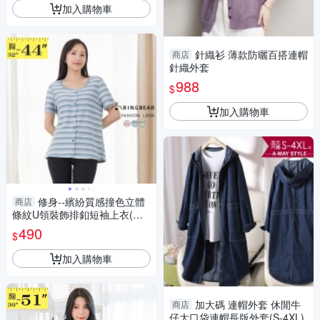
加入購物車
針織衫 薄款防曬百搭連帽
商店
針織外套
988
$
加入購物車
修身--繽紛質感撞色立體
商店
條紋U領裝飾排釦短袖上衣(粉.
藍.綠M-2L)-U852眼圈熊中大尺
490
$
碼
加入購物車
加大碼 連帽外套 休閒牛
商店
仔大口袋連帽長版外套(S-4XL)