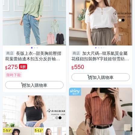
長版上衣--甜美胸前壓摺
加大尺碼--韓系氣質金屬
商店
商店
荷葉蕾絲邊木扣五分反折袖長
花樣鈕扣裝飾Y字娃娃領雪紡袖
版上衣(黑.粉.綠S-2L)-U180眼
上衣(白.黑L-3L)-U777眼圈熊中
275
550
5折
$
$
圈熊中大尺碼
大尺碼
限時下殺
加入購物車
加入購物車