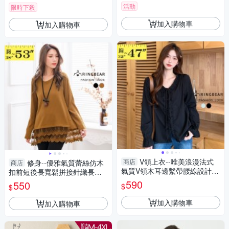
活動
限時下殺
加入購物車
加入購物車
V領上衣--唯美浪漫法式
商店
修身--優雅氣質蕾絲仿木
商店
氣質V領木耳邊繫帶腰線設計長
扣前短後長寬鬆拼接針織長版
袖襯衫(黑.藍M-3L)-I195眼圈熊
上衣(黑.咖XL-5L)-X314眼圈熊
590
550
$
$
中大尺碼
中大尺碼
加入購物車
加入購物車