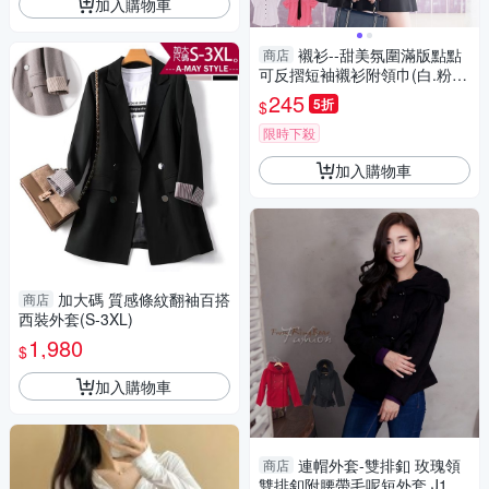
加入購物車
襯衫--甜美氛圍滿版點點
商店
可反摺短袖襯衫附領巾(白.粉M-
2L)-H105眼圈熊中大尺碼
245
5折
$
限時下殺
加入購物車
加大碼 質感條紋翻袖百搭
商店
西裝外套(S-3XL)
1,980
$
加入購物車
連帽外套-雙排釦 玫瑰領
商店
雙排釦附腰帶毛呢短外套 J114