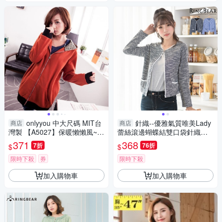
onlyyou 中大尺碼 MIT台
針織--優雅氣質唯美Lady
商店
商店
灣製 【A5027】保暖懶懶風~~
蕾絲滾邊蝴蝶結雙口袋針織開
豹紋星星項鍊接色刷毛大口袋
襟短版外套(黑.藍XL-5L)-J305
371
368
7折
76折
$
$
長版外套(共 2色)
眼圈熊中大尺碼
限時下殺
券
限時下殺
加入購物車
加入購物車