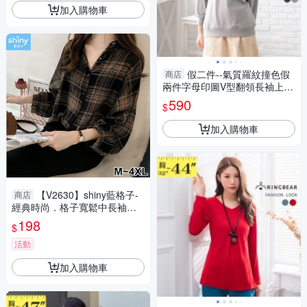
加入購物車
假二件--氣質羅紋撞色假
商店
兩件字母印圖V型翻領長袖上衣
(淺灰.深灰L-3L)-X422眼圈熊中
590
$
大尺碼
加入購物車
【V2630】shiny藍格子-
商店
經典時尚．格子寬鬆中長袖襯
衫
198
$
活動
加入購物車