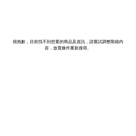
很抱歉，目前找不到您要的商品及資訊，請嘗試調整限縮內
容，放寬條件重新搜尋。