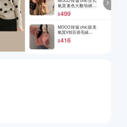
MOCO韓版chic法式
氣質素色大翻領綁帶
收腰顯瘦毛呢大衣外
499
$
套
MOCO韓版chic甜美
氣質V領百搭毛絨感柔
軟毛海毛毛針織毛衣
416
$