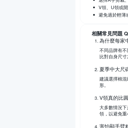
V領、U領或
避免過於輕薄
相關常見問題 Q
為什麼每家
不同品牌有不
比對自身尺寸
夏季中大尺
建議選擇棉混
形。
V領真的比
大多數情況下
領，以避免重
害怕顯手臂