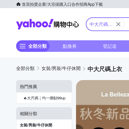
首頁
拍賣
企業/大宗採購入口
合作招商
App下載
Yahoo購物中心
中大尺碼上
衣
全部分類
點換券
登記送
中大尺碼上衣
女裝/男裝/牛仔休閒
熱門推薦
🔥大尺碼｜均一價$299up
相關分類
女裝/男裝/牛仔休閒