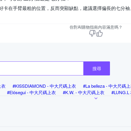
好卡在手臂最粗的位置，反而突顯缺點，建議選擇偏長的七分袖
你對AI購物指南內容滿意嗎？
搜尋
碼上衣
#KISSDIAMOND - 中大尺碼上衣
#La belleza - 中大尺碼
#Elósegui - 中大尺碼上衣
#K.W. - 中大尺碼上衣
#LUNG.
#Roush - 中大尺碼上衣
#其他品牌 - 中大尺碼上衣
#設計所在