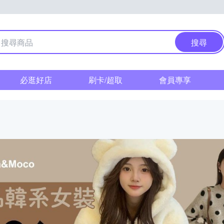
搜尋
必逛好店
刷卡/超取
會員專享