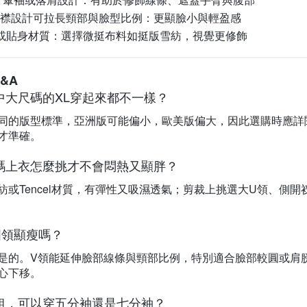
開襟設計可拉長頸部與臉型比例：
更顯臉小與輕盈感
或貼身材質：
選擇微挺布料如挺版雪紡，視覺更修飾
&A
中大尺碼的XL穿起來都不一樣？
同的版型標準，亞洲版可能偏小，歐美版偏大，因此選購時應詳
才準確。
碼上衣怎麼挑才不會悶熱又顯胖？
紡或Tencel材質，有彈性又吸濕透氣；剪裁上挑選大U領、側
圓領顯瘦嗎？
是的。V領能延伸臉部線條與頸部比例，特別適合臉部較圓或肩
心下移。
粗，可以穿五分袖還是七分袖？