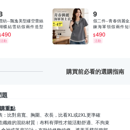
雪紡--飄逸美型縷空蕾絲
假二件--青春俏麗
蝴蝶結雪紡假兩件造型
鍊海軍領假兩件短
短袖長上衣(黑.粉XL-5L)-
衣(黑.灰L-3L)-U87
490
490
$
$
D391眼圈熊中大尺碼
熊中大尺碼
活動
活動
購買前必看的選購指南
問題
購重點
表：
比對肩寬、胸圍、衣長，比看XL或2XL更準確
性纖維的混紡材質：
布料有彈性才能活動舒適、不拘束
、傘袖或落肩設計：
有助於修飾線條、遮蓋手臂與腹部