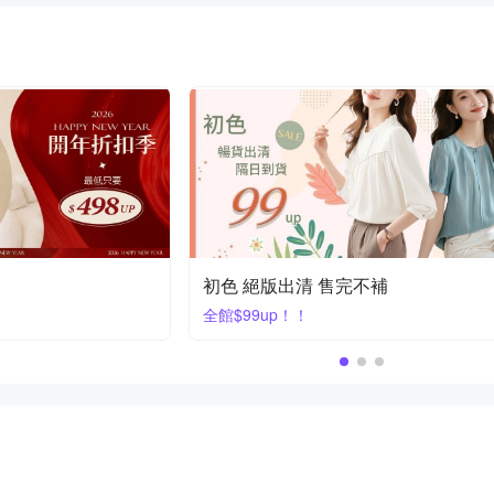
Amore 熱銷下著
上限
寬褲闊腿褲結帳85折