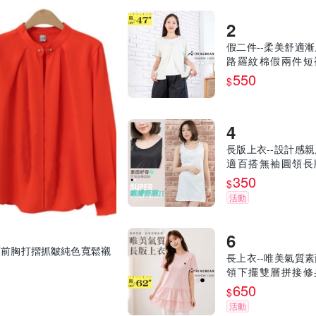
假二件--柔美舒適
路羅紋棉假兩件短
衫上衣(粉.綠L-3L)-U
550
$
眼圈熊中大尺碼
長版上衣--設計感
適百搭無袖圓領長
衣/背心(白.黑XL-5L)
350
$
17眼圈熊中大尺碼
活動
領前胸打摺抓皺純色寬鬆襯
長上衣--唯美氣質
領下擺雙層拼接修
版上衣(黑.粉XL-6L)-
650
$
2眼圈熊中大尺碼
活動