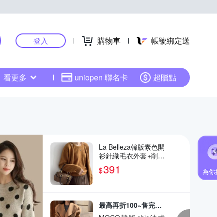
購物車
帳號綁定送
登入
看更多
uniopen 聯名卡
超贈點
La Belleza韓版素色開
衫針織毛衣外套+削肩
套頸吊帶毛料針織背
391
$
心兩件式
最高再折100~售完不補