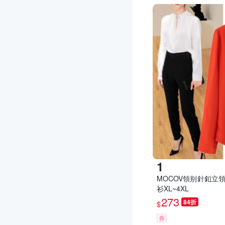
MOCOV領别針釦立
衫XL~4XL
273
84折
$
券