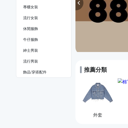
專櫃女裝
流行女裝
休閒服飾
牛仔服飾
紳士​男裝
流行男裝
推薦分類
飾品​/​穿搭​配件
外套