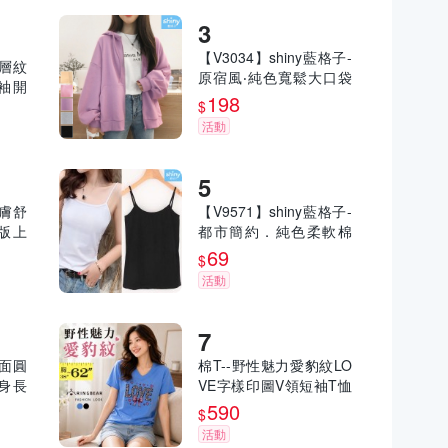
【V3034】shiny藍格子-
漸層紋
原宿風‧純色寬鬆大口袋
袖開
內絨連帽長袖外套
198
836
$
活動
親膚舒
【V9571】shiny藍格子-
版上
都市簡約．純色柔軟棉
-U4
質細肩帶背心上衣
69
$
活動
素面圓
棉T--野性魅力愛豹紋LO
身長
VE字樣印圖V領短袖T恤
U86
(黑.藍XL-6L)-T534眼圈
590
$
熊中大尺碼
活動