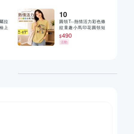
金屬拉
圓領T--熱情活力彩色條
袖上
紋童趣小馬印花圓領短
3眼圈
袖T恤(黑.灰.黃L-3L)-T5
490
$
38眼圈熊中大尺碼
活動