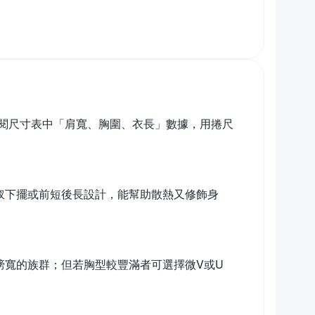
閱尺寸表中「肩寬、胸圍、衣長」數據，用捲尺
開衩下擺或前短後長設計，能幫助散熱又修飾身
膀寬的族群；但若胸型較豐滿者可選擇微V或U