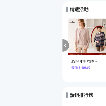
精選活動
NG.L林佳樺
蜜雪兒 精選商品
享9折
滿1200折100 累折無
熱銷排行榜