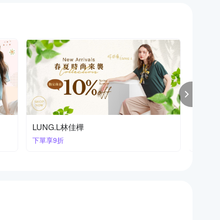
[韓國K.W.]春遊穿搭滿
【LAN
68折up
全館76