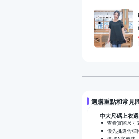
選購重點和常見
中大尺碼上衣
選
查看實際尺寸
優先挑選含彈
選擇A字剪裁