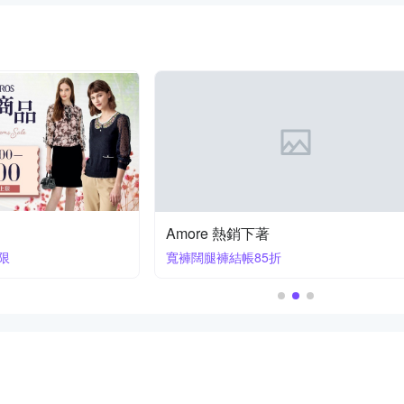
Amore 熱銷下著
上限
寬褲闊腿褲結帳85折