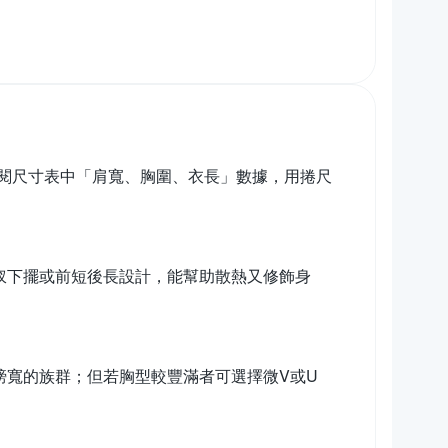
閱尺寸表中「肩寬、胸圍、衣長」數據，用捲尺
開衩下擺或前短後長設計，能幫助散熱又修飾身
膀寬的族群；但若胸型較豐滿者可選擇微V或U