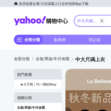
首頁
拍賣
企業/大宗採購入口
合作招商
App下載
Yahoo購物中心
中大尺碼上
衣
全部分類
點換券
登記送
中大尺碼上衣
女裝/男裝/牛仔休閒
熱門推薦
🔥大尺碼｜均一價$299up
相關分類
女裝/男裝/牛仔休閒