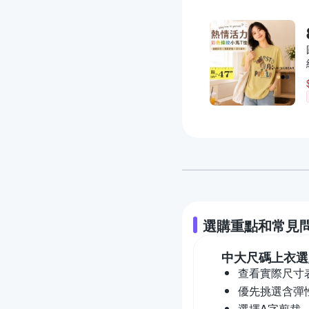
選購重點和常見
中大尺碼上衣
選
查看實際尺寸
優先挑選含彈
選擇A字剪裁