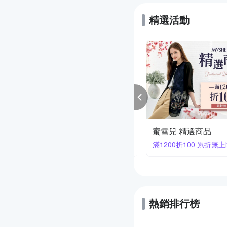
精選活動
NG.L林佳樺
蜜雪兒 精選商品
享9折
滿1200折100 累折無
熱銷排行榜