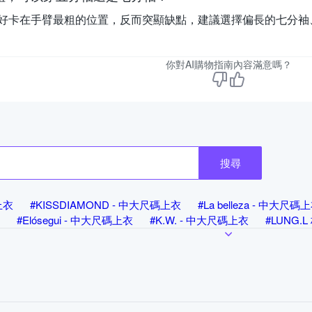
好卡在手臂最粗的位置，反而突顯缺點，建議選擇偏長的七分袖
你對AI購物指南內容滿意嗎？
搜尋
碼上衣
#KISSDIAMOND - 中大尺碼上衣
#La belleza - 中大尺碼
#Elósegui - 中大尺碼上衣
#K.W. - 中大尺碼上衣
#LUNG.
#Roush - 中大尺碼上衣
#其他品牌 - 中大尺碼上衣
#設計所在