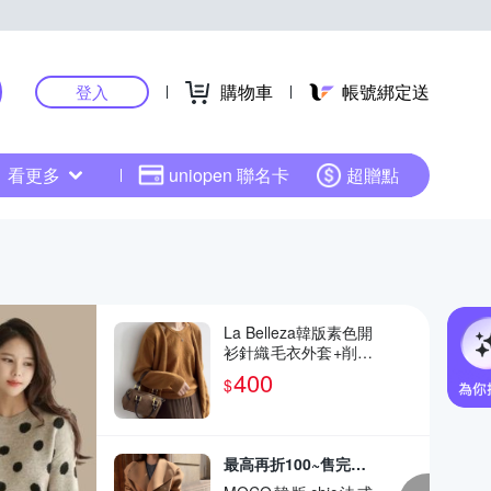
購物車
帳號綁定送
登入
看更多
uniopen 聯名卡
超贈點
La Belleza韓版素色開
衫針織毛衣外套+削肩
套頸吊帶毛料針織背
400
$
心兩件式
最高再折100~售完不補