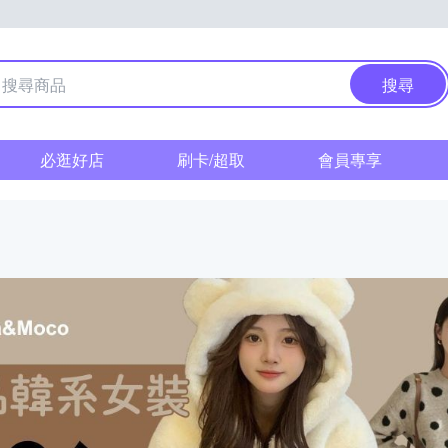
搜尋
必逛好店
刷卡/超取
會員專享