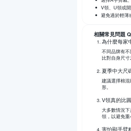
V領、U領或
避免過於輕薄
相關常見問題 Q
為什麼每家
不同品牌有不
比對自身尺寸
夏季中大尺
建議選擇棉混
形。
V領真的比
大多數情況下
領，以避免重
害怕顯手臂