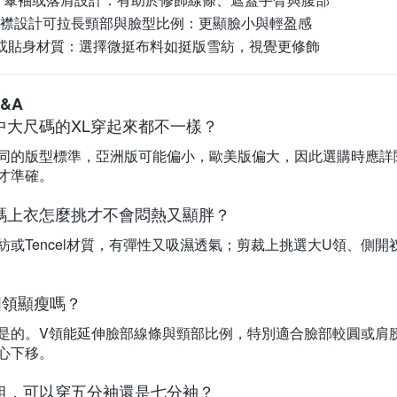
開襟設計可拉長頸部與臉型比例：
更顯臉小與輕盈感
或貼身材質：
選擇微挺布料如挺版雪紡，視覺更修飾
&A
中大尺碼的XL穿起來都不一樣？
同的版型標準，亞洲版可能偏小，歐美版偏大，因此選購時應詳
才準確。
碼上衣怎麼挑才不會悶熱又顯胖？
紡或Tencel材質，有彈性又吸濕透氣；剪裁上挑選大U領、側
圓領顯瘦嗎？
是的。V領能延伸臉部線條與頸部比例，特別適合臉部較圓或肩
心下移。
粗，可以穿五分袖還是七分袖？