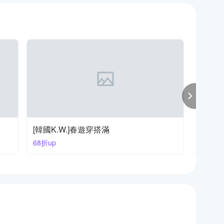
[韓國K.W.]春遊穿搭滿
【LAN
68折up
全館76