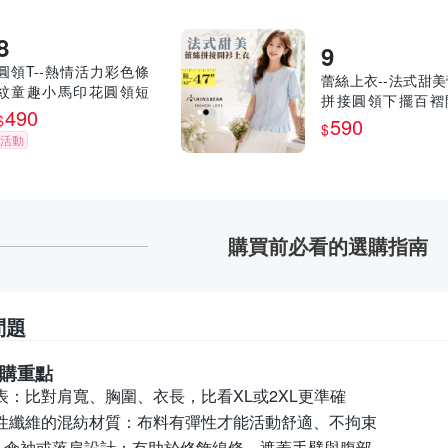
圓領T--熱情活力彩色條
蕾絲上衣--法式甜
紋童趣小馬印花圓領短
拼接圓領下擺百褶
袖T恤(黑.灰.黃L-3L)-T5
490
$
上衣(白.黑.藍M-3L)-
590
$
38眼圈熊中大尺碼
0眼圈熊中大尺碼
活動
購買前必看的選購指南
問題
購重點
表：
比對肩寬、胸圍、衣長，比看XL或2XL更準確
性纖維的混紡材質：
布料有彈性才能活動舒適、不拘束
、傘袖或落肩設計：
有助於修飾線條、遮蓋手臂與腹部