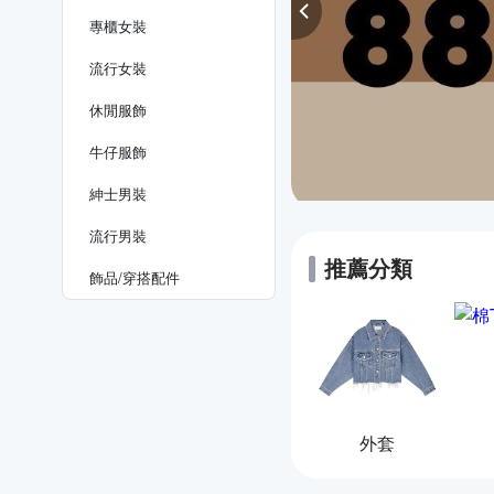
專櫃女裝
流行女裝
休閒服飾
牛仔服飾
紳士​男裝
流行男裝
推薦分類
飾品​/​穿搭​配件
外套