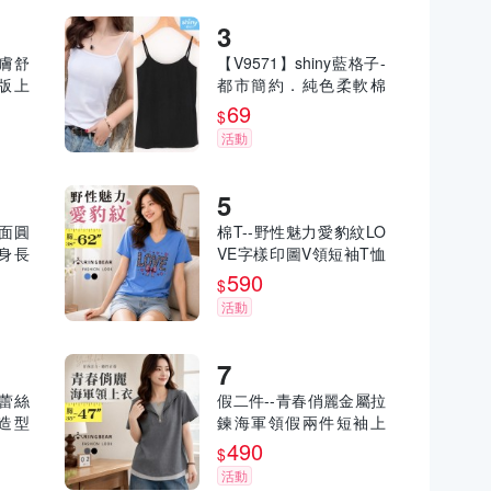
親膚舒
【V9571】shiny藍格子-
版上
都市簡約．純色柔軟棉
-U4
質細肩帶背心上衣
69
$
活動
素面圓
棉T--野性魅力愛豹紋LO
身長
VE字樣印圖V領短袖T恤
U86
(黑.藍XL-6L)-T534眼圈
590
$
熊中大尺碼
活動
空蕾絲
假二件--青春俏麗金屬拉
造型
鍊海軍領假兩件短袖上
L)-
衣(黑.灰L-3L)-U873眼圈
490
$
碼
熊中大尺碼
活動