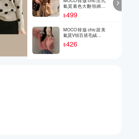
MOCO韓版chic法式
氣質素色大翻領綁帶
收腰顯瘦毛呢大衣外
499
$
套
MOCO韓版chic甜美
氣質V領百搭毛絨感柔
軟毛海毛毛針織毛衣
426
$