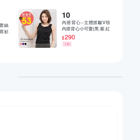
內搭背心--立體抓皺V領
美蕾絲
內搭背心小可愛(黑.紫.紅
開衫
L-5L)-U411眼圈熊中大
290
U88
$
尺碼
活動