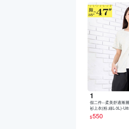
假二件--柔美舒適漸
衫上衣(粉.綠L-3L)-
550
$