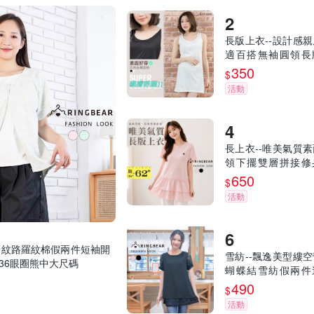
長版上衣--設計感
適百搭無袖圓領長
衣/背心(白.黑XL-5L)
350
$
17眼圈熊中大尺碼
活動
長上衣--唯美氣質
領下擺雙層拼接修
版上衣(黑.粉XL-6L)-
650
$
2眼圈熊中大尺碼
活動
層紋路羅紋棉假兩件短袖開
雪紡--飄逸美型縷
U836眼圈熊中大尺碼
蝴蝶結雪紡假兩件
短袖長上衣(黑.粉XL-5
490
$
D391眼圈熊中大尺
活動