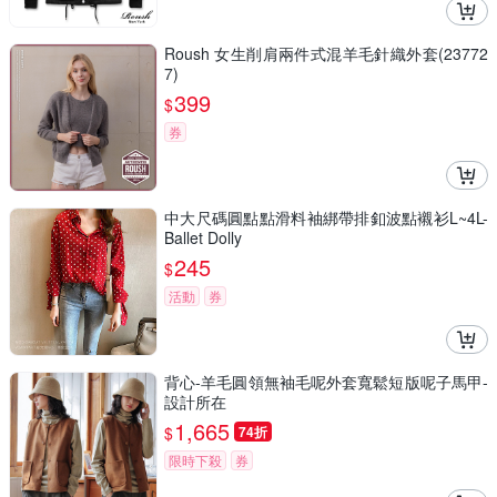
Roush 女生削肩兩件式混羊毛針織外套(23772
7)
399
$
券
中大尺碼圓點點滑料袖綁帶排釦波點襯衫L~4L-
Ballet Dolly
245
$
活動
券
背心-羊毛圓領無袖毛呢外套寬鬆短版呢子馬甲-
設計所在
1,665
$
74折
限時下殺
券