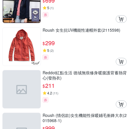
699
$
5
(
1
)
券
Roush 女生抗UV機能性連帽外套(2115598)
299
$
5
(
2
)
券
Reddot紅點生活 德绒無痕修身暖腹護背蓄熱背
心(發熱衣)
211
$
4.2
(
11
)
券
Roush (情侶款)女生機能性保暖鋪毛衝鋒大衣(2
015968-1)
999
$