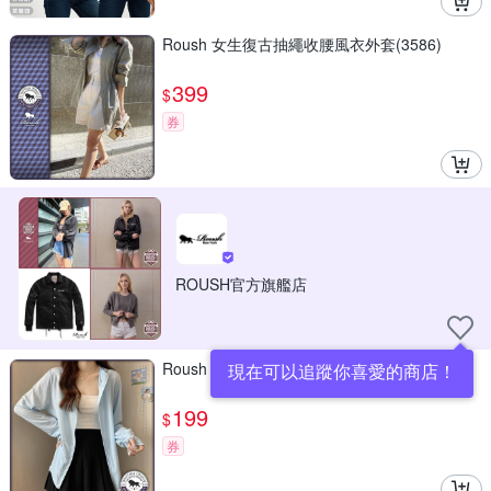
Roush 女生復古抽繩收腰風衣外套(3586)
399
$
券
ROUSH官方旗艦店
Roush 女生冰絲涼感防曬連帽外套(3266)
現在可以追蹤你喜愛的商店！
199
$
券