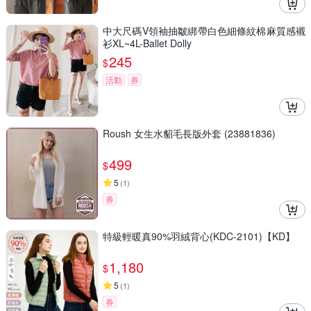
中大尺碼V領袖抽皺綁帶白色細條紋棉麻質感襯
衫XL~4L-Ballet Dolly
245
$
活動
券
Roush 女生水貂毛長版外套 (23881836)
499
$
5
(
1
)
券
特級輕暖真90%羽絨背心(KDC-2101)【KD】
1,180
$
5
(
1
)
券