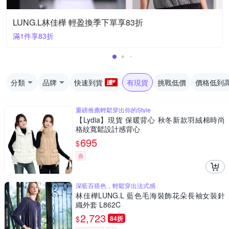
LUNG.L林佳樺 輕盈換季下單享83折
滿1件享83折
分類
品牌
快速到貨
有現貨
挑戰低價
價格低到
重磅推薦輕鬆穿出你的Style
【Lydia】現貨 保暖背心 秋冬新款羽絨棉時尚
格紋寬鬆設計感背心
695
$
券
深藍百搭色，輕鬆穿出法式感
林佳樺LUNG.L 藍色毛海裝飾花朵長袖女裝針
織外套 L862C
2,723
$
84折