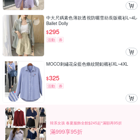
中大尺碼素色薄款透視防曬雪紡長版襯衫L~4L-
Ballet Dolly
295
$
活動
券
MOCO刺繡花朵藍色條紋開釦襯衫XL~4XL
325
$
活動
券
韓系女孩 春夏服飾全館$245起*滿額再95折
滿999享95折