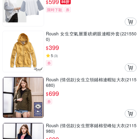
599
$
86折
限時下殺
券
Roush 女生空氣層重磅網眼連帽外套(221550
0)
399
$
5
(
3
)
券
Roush (情侶款)女生立領鋪棉連帽短大衣(2115
680)
699
$
券
Roush (情侶款)女生禦寒鋪棉登峰短大衣(2115
980)