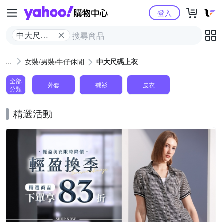
Yahoo購物中心
登入
中大尺碼
上衣
女裝/男裝/牛仔休閒
中大尺碼上衣
全部
外套
襯衫
皮衣
分類
精選活動