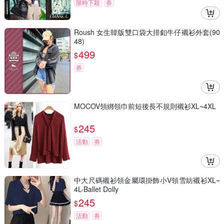
限時下殺
券
Roush 女生韓版雙口袋大排釦牛仔襯衫外套(90
48)
499
$
券
MOCOV領綁領巾前短後長不規則襯衫XL~4XL
245
$
活動
券
中大尺碼襯衫領金屬環掛飾小V領雪紡襯衫XL~
4L-Ballet Dolly
245
$
活動
券