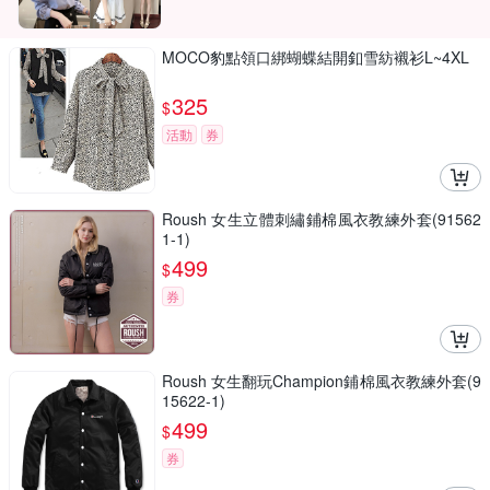
MOCO豹點領口綁蝴蝶結開釦雪紡襯衫L~4XL
325
$
活動
券
Roush 女生立體刺繡鋪棉風衣教練外套(91562
1-1)
499
$
券
Roush 女生翻玩Champion鋪棉風衣教練外套(9
15622-1)
499
$
券