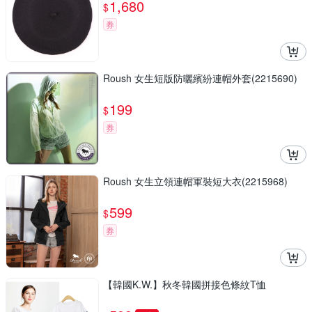
1,680
$
券
Roush 女生短版防曬繽紛連帽外套(2215690)
199
$
券
Roush 女生立領連帽軍裝短大衣(2215968)
599
$
券
【韓國K.W.】秋冬韓國拼接色條紋T恤