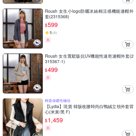
Roush 女生小logo防曬冰絲棉涼感機能連帽外
套(2315368)
599
$
5
(
1
)
券
Roush 女生寬鬆版抗UV機能性速乾連帽外套(2
315367-1)
499
$
券
輕盈保暖性極佳
【Lydia】現貨 韓版收腰時尚白鴨絨立領外套背
心(米黃/黑 F)
1,459
$
券