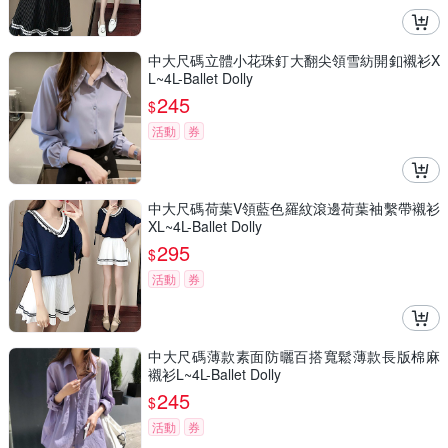
中大尺碼立體小花珠釘大翻尖領雪紡開釦襯衫X
L~4L-Ballet Dolly
245
$
活動
券
中大尺碼荷葉V領藍色羅紋滾邊荷葉袖繫帶襯衫
XL~4L-Ballet Dolly
295
$
活動
券
中大尺碼薄款素面防曬百搭寬鬆薄款長版棉麻
襯衫L~4L-Ballet Dolly
245
$
活動
券