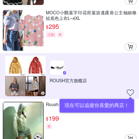
MOCO小鸚葉字印花荷葉滾邊露肩公主袖細條
紋底色上衣L~4XL
295
$
活動
券
ROUSH官方旗艦店
Roush 女生短版防曬繽紛連帽外套(2215690)
現在可以追蹤你喜愛的商店！
199
$
券