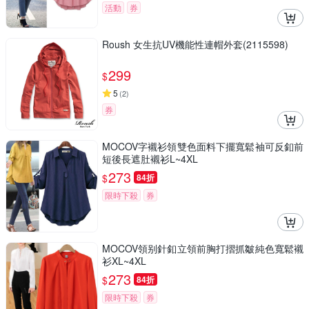
活動
券
Roush 女生抗UV機能性連帽外套(2115598)
299
$
5
(
2
)
券
MOCOV字襯衫領雙色面料下擺寬鬆袖可反釦前
短後長遮肚襯衫L~4XL
273
$
84折
限時下殺
券
MOCOV領别針釦立領前胸打摺抓皺純色寬鬆襯
衫XL~4XL
273
$
84折
限時下殺
券