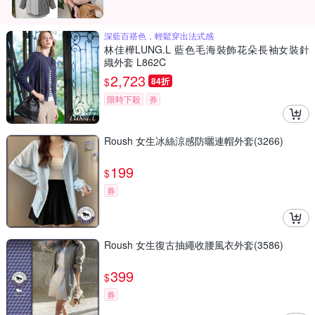
深藍百搭色，輕鬆穿出法式感
林佳樺LUNG.L 藍色毛海裝飾花朵長袖女裝針
織外套 L862C
2,723
$
84折
限時下殺
券
Roush 女生冰絲涼感防曬連帽外套(3266)
199
$
券
Roush 女生復古抽繩收腰風衣外套(3586)
399
$
券