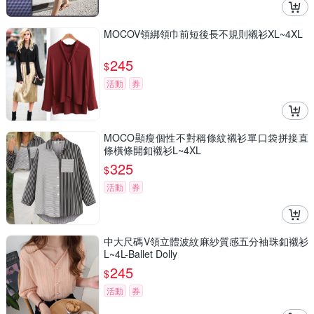
MOCOV領綁領巾前短後長不規則襯衫XL~4XL
245
$
活動
券
MOCO顯瘦個性不對稱條紋襯衫單口袋拼接直
條橫條開釦襯衫L~4XL
325
$
活動
券
中大尺碼V領立體波紋麻紗質感五分袖珠釦襯衫
L~4L-Ballet Dolly
245
$
活動
券