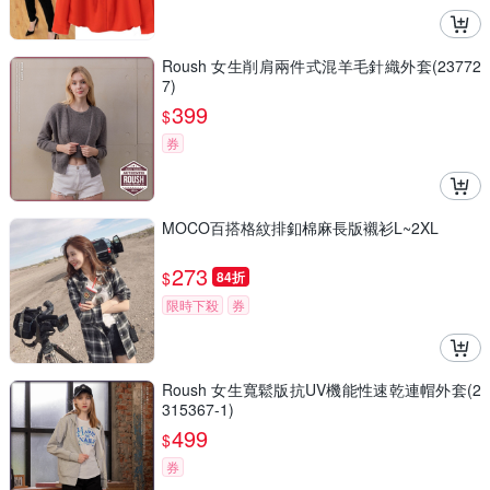
Roush 女生削肩兩件式混羊毛針織外套(23772
7)
399
$
券
MOCO百搭格紋排釦棉麻長版襯衫L~2XL
273
$
84折
限時下殺
券
Roush 女生寬鬆版抗UV機能性速乾連帽外套(2
315367-1)
499
$
券