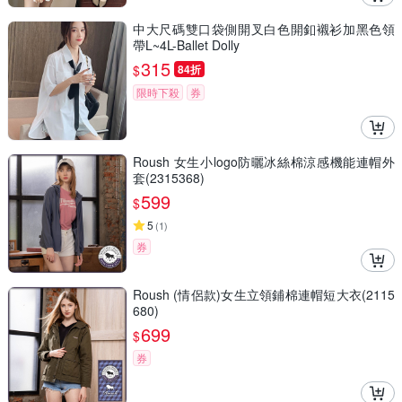
中大尺碼雙口袋側開叉白色開釦襯衫加黑色領
帶L~4L-Ballet Dolly
315
$
84折
限時下殺
券
Roush 女生小logo防曬冰絲棉涼感機能連帽外
套(2315368)
599
$
5
(
1
)
券
Roush (情侶款)女生立領鋪棉連帽短大衣(2115
680)
699
$
券