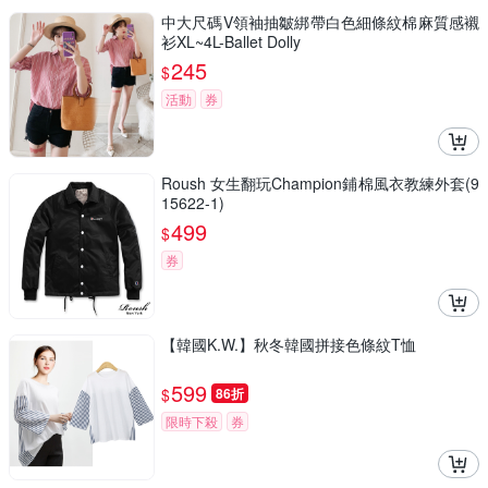
中大尺碼V領袖抽皺綁帶白色細條紋棉麻質感襯
衫XL~4L-Ballet Dolly
245
$
活動
券
Roush 女生翻玩Champion鋪棉風衣教練外套(9
15622-1)
499
$
券
【韓國K.W.】秋冬韓國拼接色條紋T恤
599
$
86折
限時下殺
券