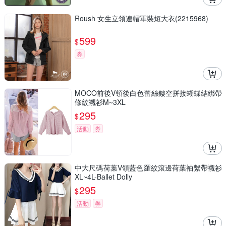
Roush 女生立領連帽軍裝短大衣(2215968)
599
$
券
MOCO前後V領後白色蕾絲鏤空拼接蝴蝶結綁帶
條紋襯衫M~3XL
295
$
活動
券
中大尺碼荷葉V領藍色羅紋滾邊荷葉袖繫帶襯衫
XL~4L-Ballet Dolly
295
$
活動
券