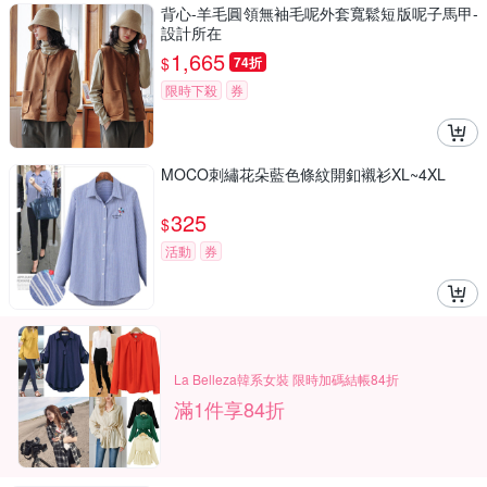
背心-羊毛圓領無袖毛呢外套寬鬆短版呢子馬甲-
設計所在
1,665
$
74折
限時下殺
券
MOCO刺繡花朵藍色條紋開釦襯衫XL~4XL
325
$
活動
券
La Belleza韓系女裝 限時加碼結帳84折
滿1件享84折