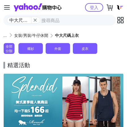
Yahoo購物中心
登入
中大尺碼
上衣
女裝/男裝/牛仔休閒
中大尺碼上衣
全部
襯衫
外套
皮衣
分類
精選活動