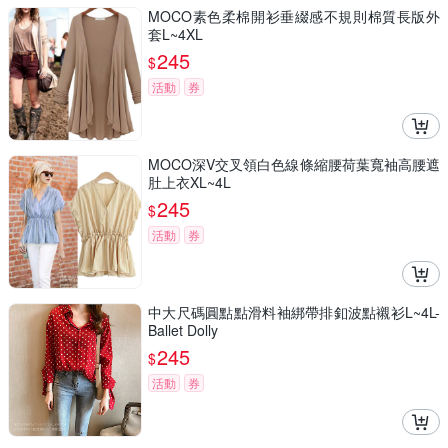
MOCO素色柔棉開衫垂綴感不規則棉質長版外
套L~4XL
245
$
活動
券
MOCO深V交叉領白色線條縮腰荷葉寬袖高腰遮
肚上衣XL~4L
245
$
活動
券
中大尺碼圓點點滑料袖綁帶排釦波點襯衫L~4L-
Ballet Dolly
245
$
活動
券