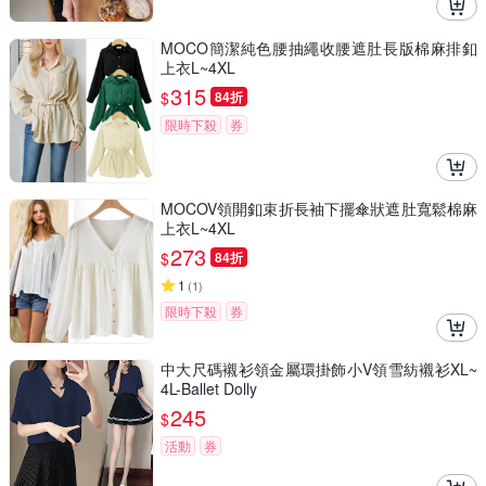
MOCO簡潔純色腰抽繩收腰遮肚長版棉麻排釦
上衣L~4XL
315
$
84折
限時下殺
券
MOCOV領開釦束折長袖下擺傘狀遮肚寬鬆棉麻
上衣L~4XL
273
$
84折
1
(
1
)
限時下殺
券
中大尺碼襯衫領金屬環掛飾小V領雪紡襯衫XL~
4L-Ballet Dolly
245
$
活動
券