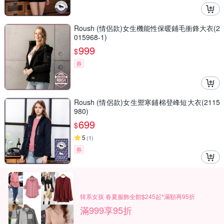
Roush (情侶款)女生機能性保暖鋪毛衝鋒大衣(2
015968-1)
999
$
券
Roush (情侶款)女生禦寒鋪棉登峰短大衣(2115
980)
699
$
5
(
1
)
券
韓系女孩 春夏服飾全館$245起*滿額再95折
滿999享95折