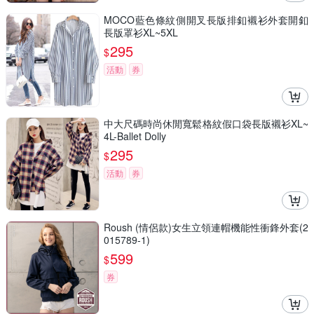
MOCO藍色條紋側開叉長版排釦襯衫外套開釦
長版罩衫XL~5XL
295
$
活動
券
中大尺碼時尚休閒寬鬆格紋假口袋長版襯衫XL~
4L-Ballet Dolly
295
$
活動
券
Roush (情侶款)女生立領連帽機能性衝鋒外套(2
015789-1)
599
$
券