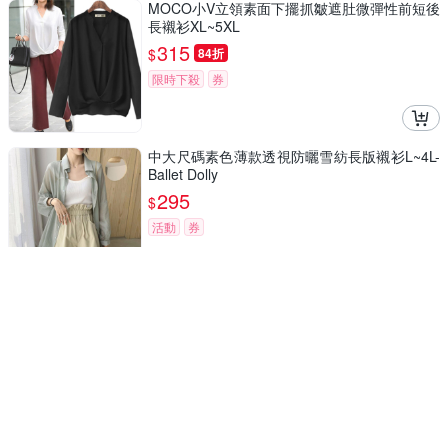
MOCO小V立領素面下擺抓皺遮肚微彈性前短後
長襯衫XL~5XL
315
$
84折
限時下殺
券
中大尺碼素色薄款透視防曬雪紡長版襯衫L~4L-
Ballet Dolly
295
$
活動
券
MOCOV領肩連袖網格洞洞鏤空棉麻襯衫XL~4L
245
$
5
(
1
)
活動
券