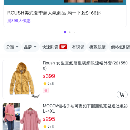
ROUSH美式夏季超人氣商品 均一下殺$166起
滿899大優惠
分類
品牌
快速到貨
有現貨
挑戰低價
價格低到
Roush 女生空氣層重磅網眼連帽外套(221550
0)
399
$
5
(
3
)
券
MOCOV領格子袖可提釦下擺圓弧寬鬆遮肚襯衫
L~4XL
295
$
5
(
1
)