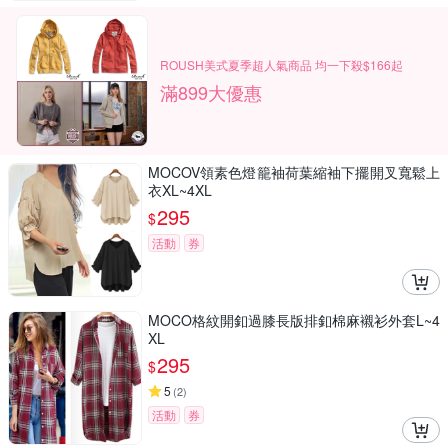
ROUSH美式夏季超人氣商品 均一下殺$166起
滿899大優惠
MOCOV領素色燈籠袖荷葉縮袖下擺開叉寬鬆上
衣XL~4XL
295
$
活動
券
MOCO格紋開釦過膝長版排釦棉麻襯衫外套L~4
XL
295
$
5
(
2
)
活動
券