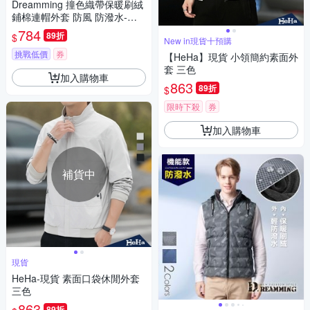
Dreamming 撞色織帶保暖刷絨
鋪棉連帽外套 防風 防潑水-共
二色
784
89折
$
New in現貨十預購
挑戰低價
券
【HeHa】現貨 小領簡約素面外
套 三色
加入購物車
863
89折
$
限時下殺
券
加入購物車
補貨中
現貨
HeHa-現貨 素面口袋休閒外套
三色
863
89折