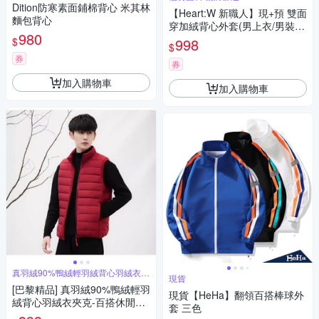
Dition防寒素面鋪棉背心 米其林
【Heart:W 新職人】現+預 雙面
麵包背心
穿加絨背心外套(男上衣/男裝/
980
雙面背心)
$
998
$
券
券
加入購物車
加入購物車
真羽絨90%鴨絨輕羽絨背心羽絨衣夾
現貨
克
[巴黎精品] 真羽絨90%鴨絨輕羽
現貨【HeHa】翻領百搭棒球外
絨背心羽絨衣夾克-百搭休閒保
套 三色
暖經典男外套4色a1hd21