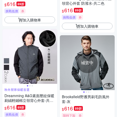
616
領背心外套 防潑水-共二色
89折
$
616
89折
$
挑戰低價
券
挑戰低價
券
加入購物車
加入購物車
補貨中
秋冬禦寒保暖首選
Dreamming A&G素面壓紋保暖
Brooksfield野雁男刷毛防風外
刷絨輕鋪棉立領背心外套-共二
套-灰
色
616
616
89折
$
89折
$
挑戰低價
券
限時下殺
券