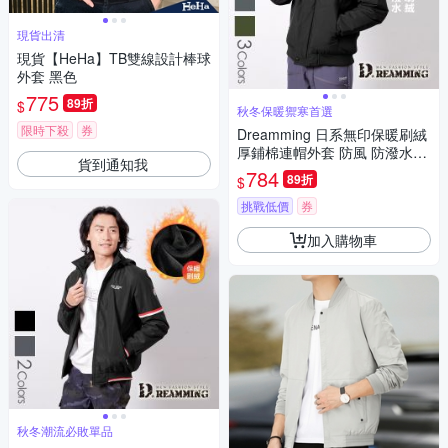
現貨出清
現貨【HeHa】TB雙線設計棒球
外套 黑色
775
89折
$
秋冬保暖禦寒首選
限時下殺
券
Dreamming 日系無印保暖刷絨
厚鋪棉連帽外套 防風 防潑水-
貨到通知我
共三色
784
89折
$
挑戰低價
券
加入購物車
秋冬潮流必敗單品