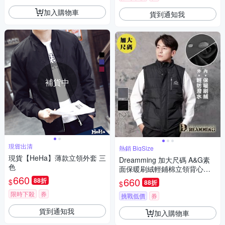
加入購物車
貨到通知我
補貨中
現貨出清
熱銷 BigSize
現貨【HeHa】薄款立領外套 三
Dreamming 加大尺碼 A&G素
色
面保暖刷絨輕鋪棉立領背心外
660
套 防潑水-共二色
660
88折
$
88折
$
限時下殺
券
挑戰低價
券
貨到通知我
加入購物車