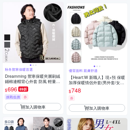
秋冬禦寒保暖首選
優質面料 親膚舒適
Dreamming 禦寒保暖夾層刷絨
【Heart:W 新職人】現+預 保暖
鋪棉連帽背心外套 防風 輕量-
加厚保暖情侶外套(男外套/女外
共二色
696
套/立領/百搭)
748
89折
$
$
挑戰低價
券
券
加入購物車
加入購物車