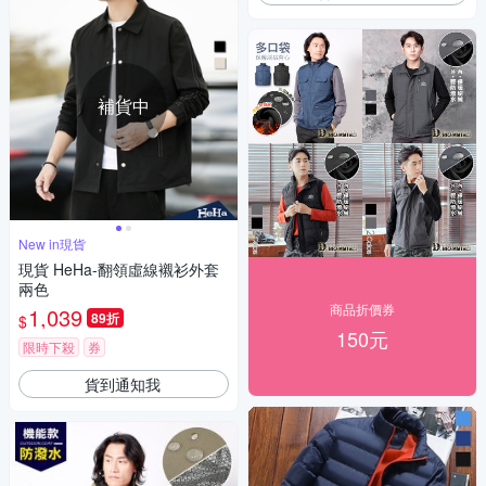
補貨中
New in現貨
現貨 HeHa-翻領虛線襯衫外套
兩色
商品折價券
1,039
89折
$
150元
限時下殺
券
貨到通知我