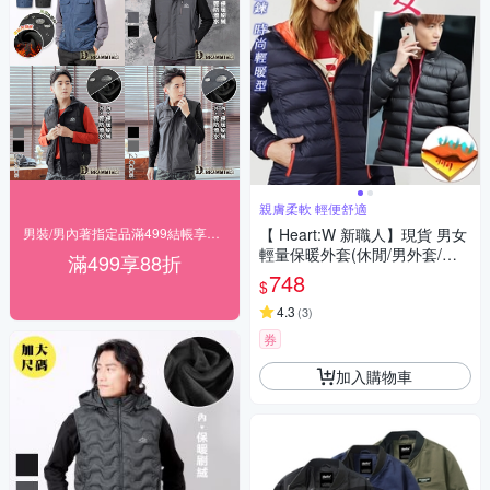
親膚柔軟 輕便舒適
男裝/男內著指定品滿499結帳享88折
【 Heart:W 新職人】現貨 男女
輕量保暖外套(休閒/男外套/女
滿499享88折
外套/立領外套)
748
$
4.3
(
3
)
券
加入購物車