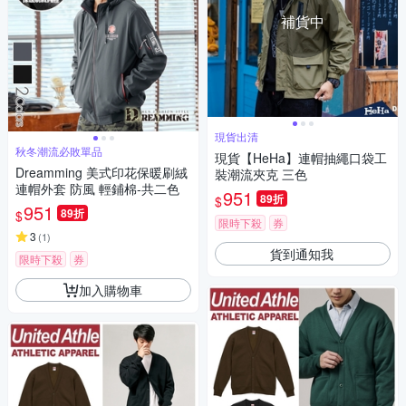
補貨中
現貨出清
秋冬潮流必敗單品
現貨【HeHa】連帽抽繩口袋工
Dreamming 美式印花保暖刷絨
裝潮流夾克 三色
連帽外套 防風 輕鋪棉-共二色
951
89折
$
951
89折
$
限時下殺
券
3
(
1
)
貨到通知我
限時下殺
券
加入購物車