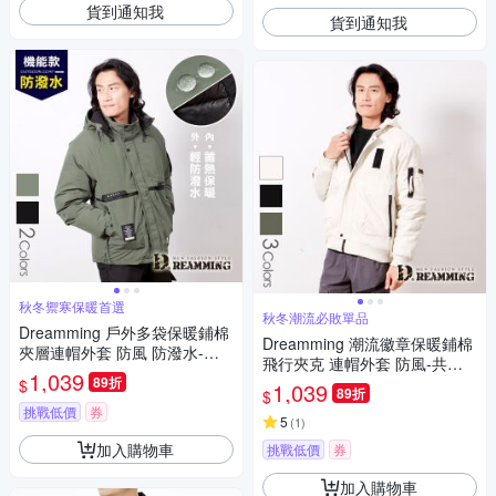
貨到通知我
貨到通知我
秋冬禦寒保暖首選
秋冬潮流必敗單品
Dreamming 戶外多袋保暖鋪棉
Dreamming 潮流徽章保暖鋪棉
夾層連帽外套 防風 防潑水-共
飛行夾克 連帽外套 防風-共三
二色
1,039
89折
色
$
1,039
89折
$
挑戰低價
券
5
(
1
)
加入購物車
挑戰低價
券
加入購物車