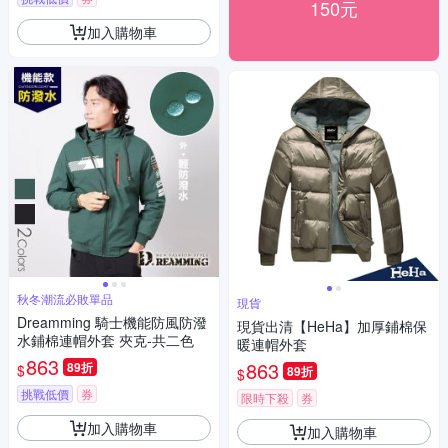
150元
加入購物車
秋冬潮流必敗單品
現貨
Dreamming 騎士機能防風防潑
現貨出清【HeHa】加厚鋪棉保
水鋪棉連帽外套 夾克-共二色
暖連帽外套
863
863
89折
$
89折
$
挑戰低價
券
限時下殺
券
加入購物車
加入購物車