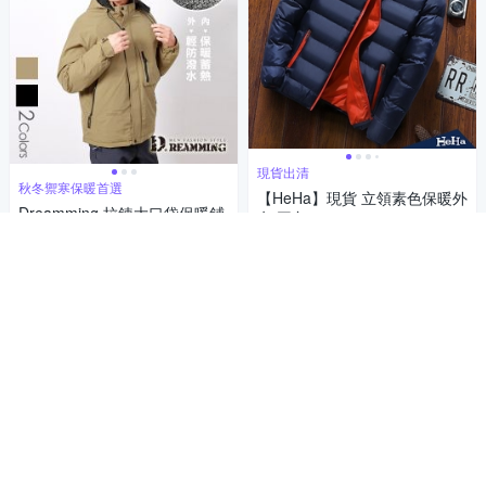
現貨出清
秋冬禦寒保暖首選
【HeHa】現貨 立領素色保暖外
Dreamming 拉鍊大口袋保暖鋪
套 三色
棉夾層連帽外套 防風 防潑水-
1,039
89折
$
共二色
1,039
89折
$
限時下殺
券
挑戰低價
券
加入購物車
加入購物車