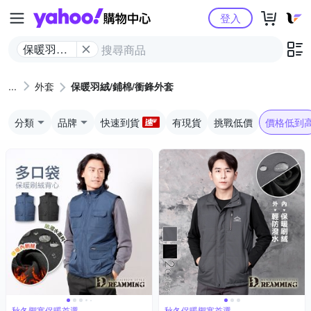
Yahoo購物中心
登入
保暖​羽絨/​
鋪​棉​/​衝鋒​
外套
外套
保暖​羽絨/​鋪​棉​/​衝鋒​外套
分類
品牌
快速到貨
有現貨
挑戰低價
價格低到
秋冬禦寒保暖首選
秋冬保暖禦寒首選