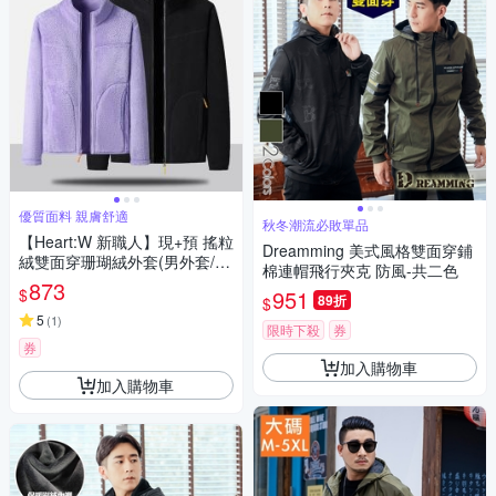
優質面料 親膚舒適
秋冬潮流必敗單品
【Heart:W 新職人】現+預 搖粒
Dreamming 美式風格雙面穿鋪
絨雙面穿珊瑚絨外套(男外套/女
棉連帽飛行夾克 防風-共二色
外套/情侶外套/百搭)
873
$
951
89折
$
5
(
1
)
限時下殺
券
券
加入購物車
加入購物車