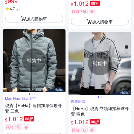
999
$
1,012
88折
$
4.7
(
7
)
限時下殺
券
加入購物車
加入購物車
補貨中
補貨中
Man New 新品上市
現貨出清
現貨【HeHa】連帽加厚保暖外
【HeHa】現貨 立領紐扣棒球外
套 三色
套 兩色
1,012
88折
$
1,012
88折
$
限時下殺
券
限時下殺
券