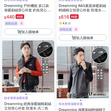
Dreamming 戶外機能 多口袋
Dreamming A&G素面保暖刷絨
保暖刷絨背心外套 釣魚背心 防
輕鋪棉立領背心外套 防潑水-共
風-共二色
二色
440
616
89折
89折
$
$
4.6
挑戰低價
券
(
3
)
挑戰低價
券
加入購物車
加入購物車
秋冬禦寒保暖首選
Dreamming 經典保暖鋪棉刷絨
秋冬禦寒保暖首選
立領背心外套 防潑水-共二色
Dreamming 保暖刷絨輕鋪棉立