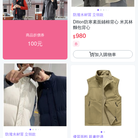
防潑水材質 立領款
Dition防寒素面鋪棉背心 米其林
麵包背心
980
商品折價券
$
100元
券
加入購物車
防潑水材質 立領款
優質面料 親膚舒適