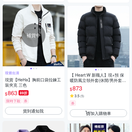
補貨中
現貨出清
【 Heart:W 新職人】現+預 保
現貨【HeHa】胸前口袋拉鍊工
暖防風立領外套(休閒/男外套/
裝夾克 三色
防風外套)
873
$
863
89折
$
3.5
(
5
)
限時下殺
券
券
貨到通知我
加入購物車