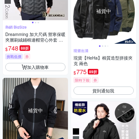
補貨中
熱銷 BigSize
Dreamming 加大尺碼 禦寒保暖
夾層刷絨鋪棉連帽背心外套 防
風 輕量-共二色
748
88折
$
現貨出清
挑戰低價
券
現貨【HeHa】棉質造型拼接夾
克 兩色
加入購物車
775
89折
$
限時下殺
券
貨到通知我
補貨中