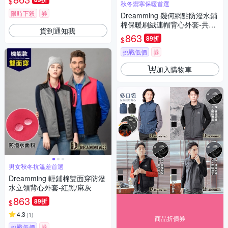
$
秋冬禦寒保暖首選
限時下殺
券
Dreamming 幾何網點防潑水鋪
棉保暖刷絨連帽背心外套-共二
貨到通知我
色
863
89折
$
挑戰低價
券
加入購物車
男女秋冬抗溫差首選
Dreamming 輕鋪棉雙面穿防潑
水立領背心外套-紅黑/麻灰
863
89折
$
4.3
(
1
)
商品折價券
挑戰低價
券