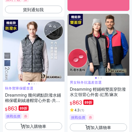
貨到通知我
男女秋冬抗溫差首選
秋冬禦寒保暖首選
Dreamming 輕鋪棉雙面穿防潑
水立領背心外套-紅黑/麻灰
Dreamming 幾何網點防潑水鋪
棉保暖刷絨連帽背心外套-共二
863
89折
$
色
863
89折
$
4.3
(
1
)
挑戰低價
券
挑戰低價
券
加入購物車
加入購物車