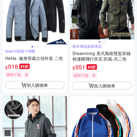
秋冬潮流必敗單品
New in現貨十預購
Dreamming 美式風格雙面穿鋪
HeHa- 修身剪裁立領外套 二色
棉連帽飛行夾克 防風-共二色
918
951
85折
$
89折
$
限時下殺
券
限時下殺
券
加入購物車
加入購物車