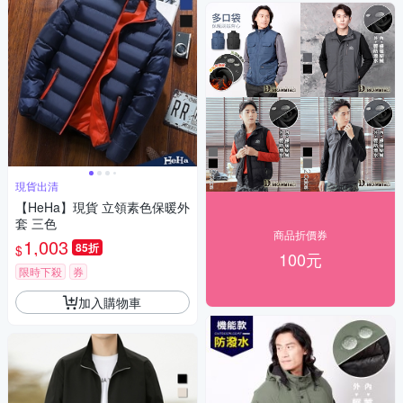
現貨出清
【HeHa】現貨 立領素色保暖外
套 三色
商品折價券
1,003
85折
$
100元
限時下殺
券
加入購物車