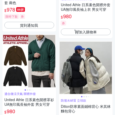
套 兩色
United Athle 日系素色開襟外套
978
UA無印風長袖上衣 男女可穿
86折
$
980
限時下殺
券
$
券
貨到通知我
加入購物車
適合微涼天氣 開襟外套
United Athle 日系素色開襟罩衫
防潑水材質 立領款
UA無印風長袖外套 男女可穿
Dition防寒素面鋪棉背心 米其林
980
麵包背心
$