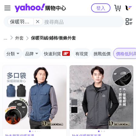
Yahoo購物中心
登入
保暖​羽絨/​
鋪​棉​/​衝鋒​
外套
外套
保暖​羽絨/​鋪​棉​/​衝鋒​外套
分類
品牌
快速到貨
有現貨
挑戰低價
價格低到
秋冬禦寒保暖首選
秋冬保暖禦寒首選