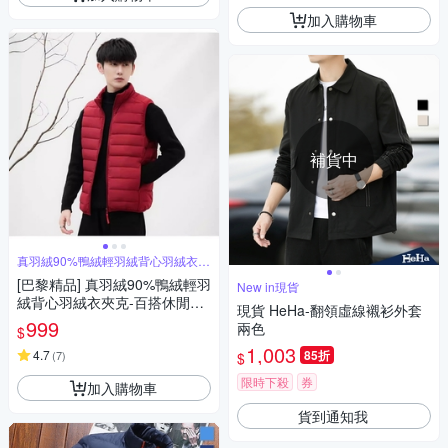
加入購物車
補貨中
真羽絨90%鴨絨輕羽絨背心羽絨衣夾
克
[巴黎精品] 真羽絨90%鴨絨輕羽
New in現貨
絨背心羽絨衣夾克-百搭休閒保
現貨 HeHa-翻領虛線襯衫外套
暖經典男外套4色a1hd21
999
兩色
$
1,003
4.7
85折
(
7
)
$
限時下殺
券
加入購物車
貨到通知我