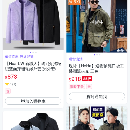
補貨中
優質面料 親膚舒適
現貨出清
【Heart:W 新職人】現+預 搖粒
現貨【HeHa】連帽抽繩口袋工
絨雙面穿珊瑚絨外套(男外套/女
裝潮流夾克 三色
外套/情侶外套/百搭)
873
$
918
85折
$
5
(
1
)
限時下殺
券
券
貨到通知我
加入購物車