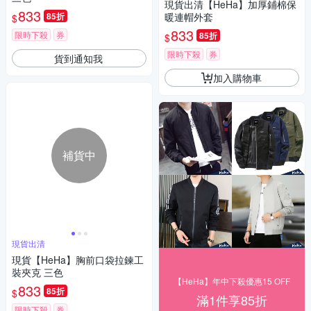
現貨出清【HeHa】加厚鋪棉保
833
85折
暖連帽外套
$
833
限時下殺
券
85折
$
限時下殺
券
貨到通知我
加入購物車
補貨中
現貨出清
現貨【HeHa】胸前口袋拉鍊工
裝夾克 三色
【HeHa】年中下殺優惠15 OFF
833
85折
$
滿1件享85折
限時下殺
券