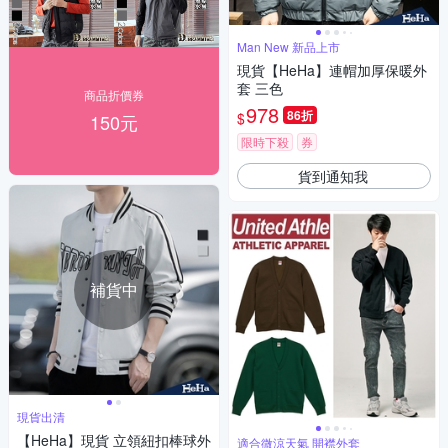
Man New 新品上市
現貨【HeHa】連帽加厚保暖外
套 三色
商品折價券
978
86折
$
150元
限時下殺
券
貨到通知我
補貨中
現貨出清
【HeHa】現貨 立領紐扣棒球外
適合微涼天氣 開襟外套