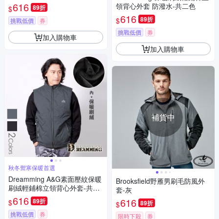
616
領背心外套 防潑水-共二色
89折
$
616
89折
$
挑戰低價
券
挑戰低價
券
加入購物車
加入購物車
補貨中
秋冬禦寒保暖首選
Dreamming A&G素面壓紋保暖
Brooksfield野雁男刷毛防風外
刷絨輕鋪棉立領背心外套-共二
套-灰
色
616
616
89折
$
89折
$
挑戰低價
券
限時下殺
券