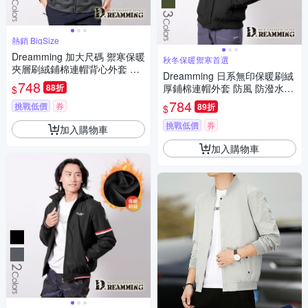
熱銷 BigSize
Dreamming 加大尺碼 禦寒保暖
秋冬保暖禦寒首選
夾層刷絨鋪棉連帽背心外套 防
Dreamming 日系無印保暖刷絨
風 輕量-共二色
748
88折
厚鋪棉連帽外套 防風 防潑水-
$
共三色
784
挑戰低價
券
89折
$
挑戰低價
券
加入購物車
加入購物車