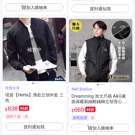
加入購物車
貨到通知我
補貨中
現貨出清
熱銷 BigSize
現貨【HeHa】薄款立領外套 三
Dreamming 加大尺碼 A&G素
色
面保暖刷絨輕鋪棉立領背心外
638
套 防潑水-共二色
660
86折
$
88折
$
限時下殺
券
挑戰低價
券
貨到通知我
加入購物車