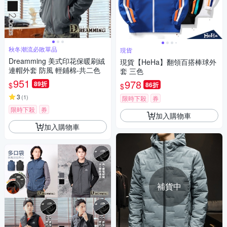
秋冬潮流必敗單品
現貨
Dreamming 美式印花保暖刷絨
現貨【HeHa】翻領百搭棒球外
連帽外套 防風 輕鋪棉-共二色
套 三色
951
978
89折
$
86折
$
3
(
1
)
限時下殺
券
限時下殺
券
加入購物車
加入購物車
補貨中