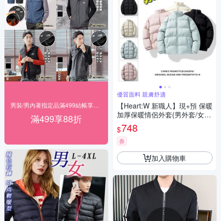
優質面料 親膚舒適
男裝/男內著指定品滿499結帳享88折
【Heart:W 新職人】現+預 保暖
加厚保暖情侶外套(男外套/女外
滿499享88折
套/立領/百搭)
748
$
券
加入購物車