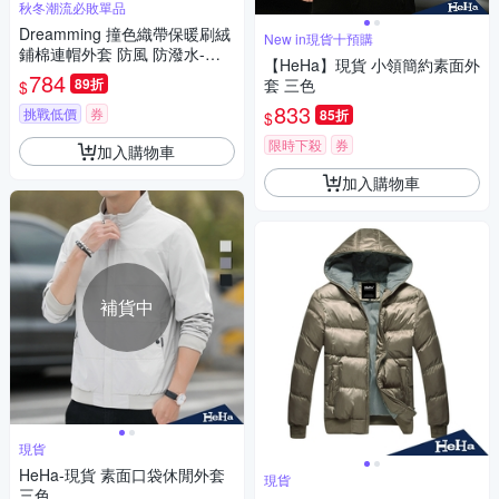
秋冬潮流必敗單品
Dreamming 撞色織帶保暖刷絨
New in現貨十預購
鋪棉連帽外套 防風 防潑水-共
【HeHa】現貨 小領簡約素面外
二色
784
89折
套 三色
$
833
挑戰低價
券
85折
$
限時下殺
券
加入購物車
加入購物車
補貨中
現貨
HeHa-現貨 素面口袋休閒外套
現貨
三色