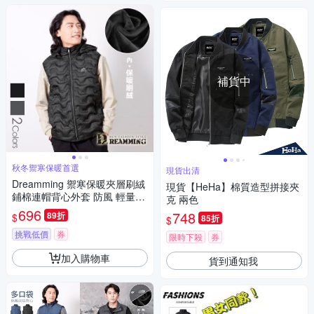
補貨中
秋冬禦寒保暖首選
現貨出清
Dreamming 禦寒保暖夾層刷絨
現貨【HeHa】棉質造型拼接夾
鋪棉連帽背心外套 防風 輕量-
克 兩色
共二色
696
748
89折
$
85折
$
挑戰低價
券
限時下殺
券
加入購物車
貨到通知我