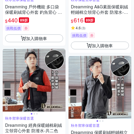
Dreamming 戶外機能 多口袋
Dreamming A&G素面保暖刷絨
保暖刷絨背心外套 釣魚背心 防
輕鋪棉立領背心外套 防潑水-共
風-共二色
二色
440
616
89折
89折
$
$
4.6
挑戰低價
券
(
3
)
挑戰低價
券
加入購物車
加入購物車
秋冬禦寒保暖首選
Dreamming 經典保暖鋪棉刷絨
秋冬禦寒保暖首選
立領背心外套 防潑水-共二色
Dreamming 保暖刷絨輕鋪棉立