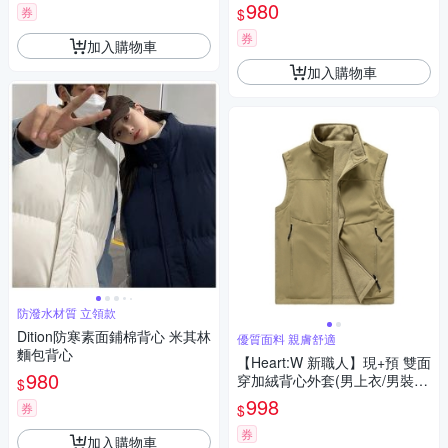
980
券
$
券
加入購物車
加入購物車
防潑水材質 立領款
Dition防寒素面鋪棉背心 米其林
優質面料 親膚舒適
麵包背心
【Heart:W 新職人】現+預 雙面
980
穿加絨背心外套(男上衣/男裝/
$
雙面背心)
998
券
$
券
加入購物車