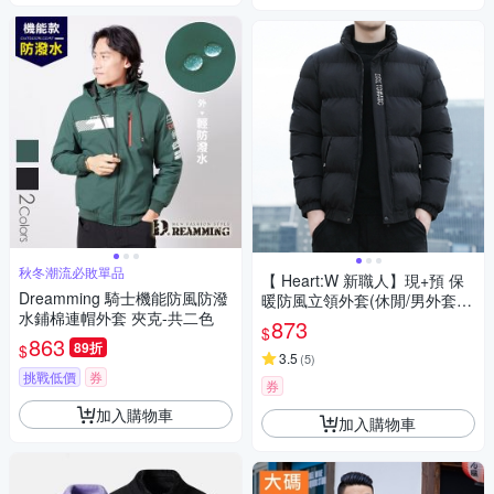
秋冬潮流必敗單品
【 Heart:W 新職人】現+預 保
Dreamming 騎士機能防風防潑
暖防風立領外套(休閒/男外套/
水鋪棉連帽外套 夾克-共二色
防風外套)
873
$
863
89折
$
3.5
(
5
)
挑戰低價
券
券
加入購物車
加入購物車