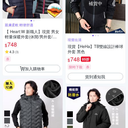
補貨中
親膚柔軟 輕便舒適
【 Heart:W 新職人】現貨 男女
輕量保暖外套(休閒/男外套/女
現貨出清
外套/立領外套)
748
$
現貨【HeHa】TB雙線設計棒球
外套 黑色
4.3
(
3
)
748
券
85折
$
限時下殺
券
加入購物車
貨到通知我