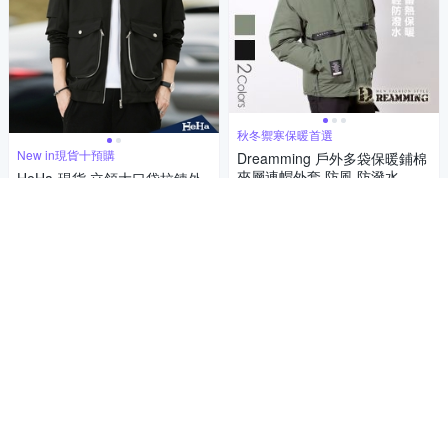
秋冬禦寒保暖首選
New in現貨十預購
Dreamming 戶外多袋保暖鋪棉
夾層連帽外套 防風 防潑水-共
HeHa-現貨 立領大口袋拉鍊外
二色
套 兩色
1,039
89折
$
1,003
85折
$
挑戰低價
券
限時下殺
券
加入購物車
加入購物車