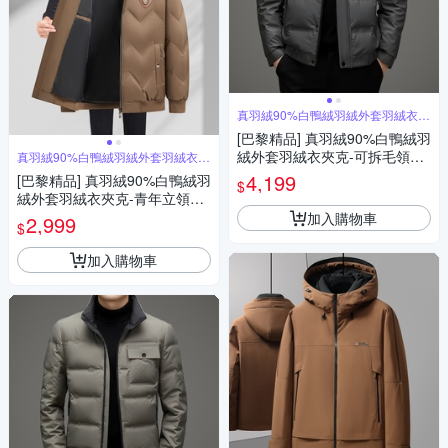
真羽絨90%白鴨絨羽絨外套羽絨衣夾
克
[巴黎精品] 真羽絨90%白鴨絨羽
絨外套羽絨衣夾克-可拆毛領加
真羽絨90%白鴨絨羽絨外套羽絨衣夾
克
厚防寒保暖男外套3色a1is155
4,199
[巴黎精品] 真羽絨90%白鴨絨羽
$
絨外套羽絨衣夾克-青年立領保
暖簡約秋冬男外套3色a1is126
加入購物車
2,999
$
加入購物車