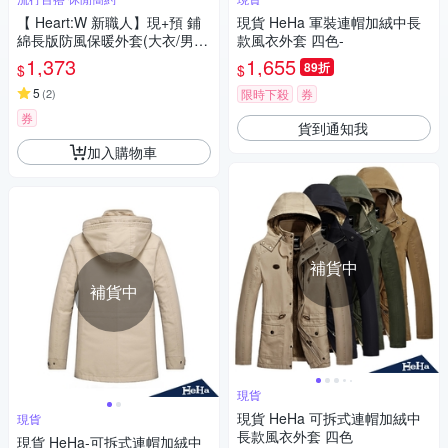
【 Heart:W 新職人】現+預 鋪
現貨 HeHa 軍裝連帽加絨中長
綿長版防風保暖外套(大衣/男外
款風衣外套 四色-
套/連帽外套)
1,373
1,655
89折
$
$
5
(
2
)
限時下殺
券
券
貨到通知我
加入購物車
補貨中
補貨中
現貨
現貨 HeHa 可拆式連帽加絨中
現貨
長款風衣外套 四色
現貨 HeHa-可拆式連帽加絨中