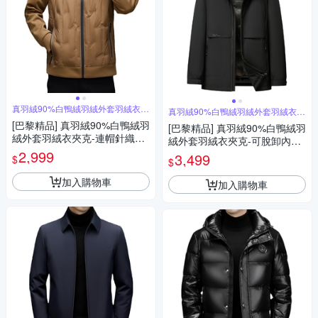
真羽絨90%白鴨絨羽絨外套羽絨衣夾
真羽絨90%白鴨絨羽絨外套羽絨衣夾
克
克
[巴黎精品] 真羽絨90%白鴨絨羽
[巴黎精品] 真羽絨90%白鴨絨羽
絨外套羽絨衣夾克-連帽針織袖
絨外套羽絨衣夾克-可脫卸內膽
拼接保暖男外套3色a1is101
2,999
連帽保暖男外套2色a1is71
3,499
$
$
加入購物車
加入購物車