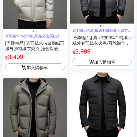
真羽絨90%白鴨絨羽絨外套羽絨衣夾
克
真羽絨90%白鴨絨羽絨外套羽絨衣夾
[巴黎精品] 真羽絨90%白鴨絨羽
克
[巴黎精品] 真羽絨90%白鴨絨羽
絨外套羽絨衣夾克-可脫卸羊毛
絨外套羽絨衣夾克-撞色保暖連
領休閒保暖男外套3色a1is138
2,999
$
帽防寒男外套3色a1is142
3,499
$
加入購物車
加入購物車