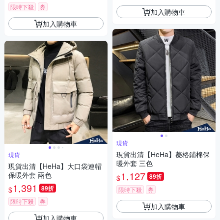
限時下殺
券
加入購物車
加入購物車
現貨
現貨出清【HeHa】菱格鋪棉保
現貨
暖外套 三色
現貨出清【HeHa】大口袋連帽
1,127
保暖外套 兩色
89折
$
1,391
89折
$
限時下殺
券
限時下殺
券
加入購物車
加入購物車