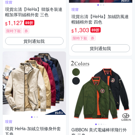
現貨
現貨出清【HeHa】韓版冬裝連
現貨
帽加厚羽絨棉外套 三色
現貨出清【HeHa】加絨防風連
1,127
帽鋪棉外套 四色
89折
$
1,303
89折
$
限時下殺
券
限時下殺
券
貨到通知我
貨到通知我
現貨
現貨 HeHa-加絨立領修身外套
GIBBON 美式電繡棒球飛行外
五色