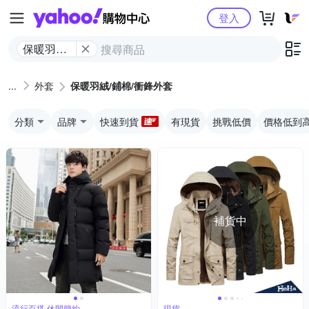
Yahoo購物中心
登入
保暖​羽絨/​
鋪​棉​/​衝鋒​
外套
外套
保暖​羽絨/​鋪​棉​/​衝鋒​外套
分類
品牌
快速到貨
有現貨
挑戰低價
價格低到
補貨中
流行百搭 休閒簡約
現貨