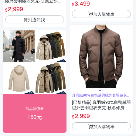
絨外套羽絨衣夾克-防風立領保
厚連帽保暖男外套2色a1is154
3,499
$
暖修身男外套2色a1is149
2,999
$
加入購物車
貨到通知我
真羽絨90%白鴨絨羽絨外套羽絨衣夾
克
[巴黎精品] 真羽絨90%白鴨絨羽
絨外套羽絨衣夾克-秋冬修身棒
商品折價券
球領保暖男外套5色a1is74
2,999
150元
$
加入購物車