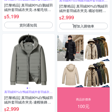
真羽絨90%白鴨絨羽絨外套羽絨衣夾
克
克
[巴黎精品] 真羽絨90%白鵝絨羽
[巴黎精品] 真羽絨90%白鴨絨羽
絨外套羽絨衣夾克-水貂毛領保
絨外套羽絨衣夾克-襯衫領輕薄
暖內膽男外套2色a1is84
5,199
保暖休閒男外套3色a1is88
2,999
$
$
貨到通知我
加入購物車
真羽絨90%白鴨絨羽絨外套羽絨衣夾
克
[巴黎精品] 真羽絨90%白鴨絨羽
商品折價券
絨外套羽絨衣夾克-連帽衝鋒衣
100元
秋冬保暖男外套3色a1is90
2,999
$