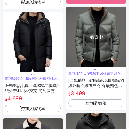
加入購物車
補貨中
真羽絨90%白鴨絨羽絨外套羽絨衣夾
克
真羽絨90%白鴨絨羽絨外套羽絨衣夾
[巴黎精品] 真羽絨90%白鴨絨羽
克
[巴黎精品] 真羽絨90%白鴨絨羽
絨外套羽絨衣夾克-保暖麵包服
絨外套羽絨衣夾克-簡約高充絨
蓬鬆立領男外套3色a1is148
3,499
$
戶外防寒保暖男外套2色a1is60
4,699
$
貨到通知我
加入購物車