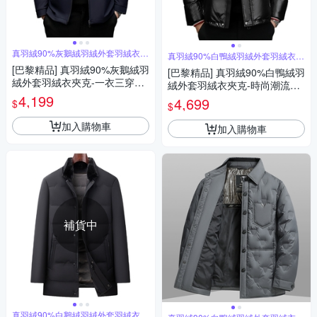
真羽絨90%灰鵝絨羽絨外套羽絨衣夾
真羽絨90%白鴨絨羽絨外套羽絨衣夾
克
克
[巴黎精品] 真羽絨90%灰鵝絨羽
[巴黎精品] 真羽絨90%白鴨絨羽
絨外套羽絨衣夾克-一衣三穿簡
絨外套羽絨衣夾克-時尚潮流連
約保暖男外套2色a1is80
4,199
帽保暖男外套2色a1is61
4,699
$
$
加入購物車
加入購物車
補貨中
真羽絨90%白鵝絨羽絨外套羽絨衣夾