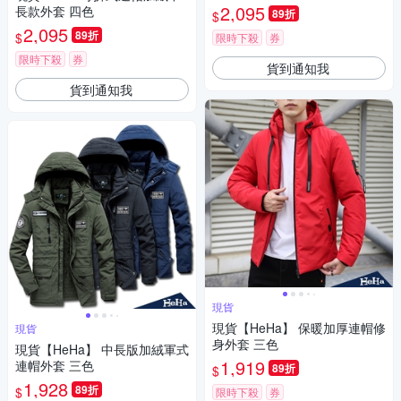
2,095
長款外套 四色
89折
$
2,095
89折
$
限時下殺
券
限時下殺
券
貨到通知我
貨到通知我
現貨
現貨【HeHa】 保暖加厚連帽修
現貨
身外套 三色
現貨【HeHa】 中長版加絨軍式
1,919
連帽外套 三色
89折
$
1,928
89折
$
限時下殺
券