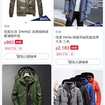
現貨
現貨出清【HeHa】加厚鋪棉保
現貨
暖連帽外套
現貨 HeHa-韓版羽絨長版加厚
863
大衣 三色
89折
$
2,183
89折
$
限時下殺
券
限時下殺
券
加入購物車
加入購物車