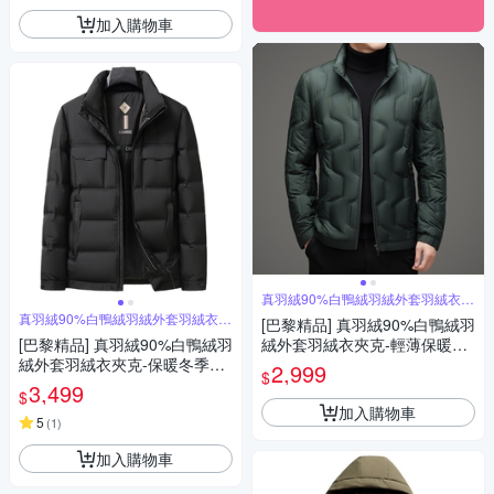
加入購物車
真羽絨90%白鴨絨羽絨外套羽絨衣夾
克
真羽絨90%白鴨絨羽絨外套羽絨衣夾
[巴黎精品] 真羽絨90%白鴨絨羽
克
[巴黎精品] 真羽絨90%白鴨絨羽
絨外套羽絨衣夾克-輕薄保暖立
絨外套羽絨衣夾克-保暖冬季加
領修身男外套4色a1is132
2,999
$
厚防寒休閒男外套3色a1is52
3,499
$
加入購物車
5
(
1
)
加入購物車