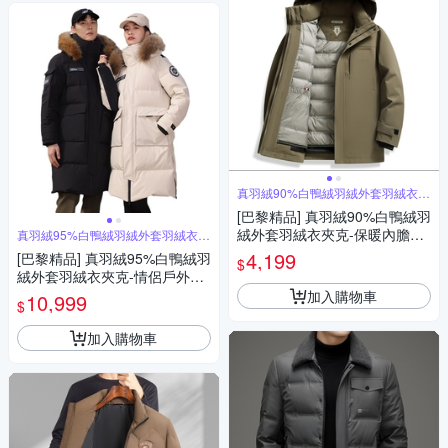
真羽絨90%白鴨絨羽絨外套羽絨衣夾
克
[巴黎精品] 真羽絨90%白鴨絨羽
絨外套羽絨衣夾克-保暖內膽秋
真羽絨95%白鴨絨羽絨外套羽絨衣夾
克
冬連帽男外套3色a1is103
4,199
[巴黎精品] 真羽絨95%白鴨絨羽
$
絨外套羽絨衣夾克-情侶戶外極
寒長版保暖男女外套2色a1is11
加入購物車
10,999
$
1
加入購物車