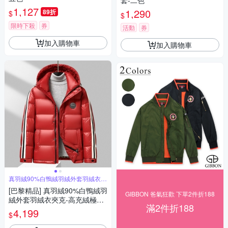
套-二色
1,127
1,290
89折
$
$
限時下殺
券
活動
券
加入購物車
加入購物車
真羽絨90%白鴨絨羽絨外套羽絨衣夾
克
[巴黎精品] 真羽絨90%白鴨絨羽
GIBBON 爸氣狂歡 下單2件折188
絨外套羽絨衣夾克-高充絨極寒
滿2件折188
短版連帽保暖男外套2色a1is12
4,199
$
2