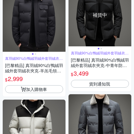
補貨中
真羽絨90%白鴨絨羽絨外套羽絨衣夾
克
真羽絨90%白鴨絨羽絨外套羽絨衣夾
[巴黎精品] 真羽絨90%白鴨絨羽
克
[巴黎精品] 真羽絨90%白鴨絨羽
絨外套羽絨衣夾克-中青年防寒
絨外套羽絨衣夾克-羊羔毛領可
保暖連帽男外套2色a1is152
3,499
$
脫卸保暖休閒男外套2色a1is12
2,999
$
7
貨到通知我
加入購物車