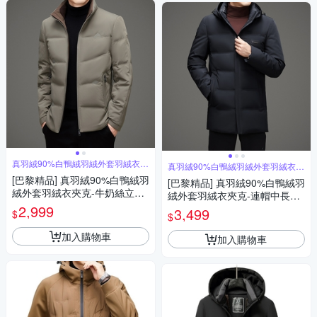
真羽絨90%白鴨絨羽絨外套羽絨衣夾
真羽絨90%白鴨絨羽絨外套羽絨衣夾
克
克
[巴黎精品] 真羽絨90%白鴨絨羽
[巴黎精品] 真羽絨90%白鴨絨羽
絨外套羽絨衣夾克-牛奶絲立領
絨外套羽絨衣夾克-連帽中長款
休閒保暖男外套3色a1is104
2,999
保暖修身男外套2色a1is140
3,499
$
$
加入購物車
加入購物車