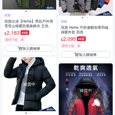
現貨
現貨出清【HeHa】男款戶外滑
現貨
雪登山保暖防風衝鋒衣 五色
現貨 HeHa-可拆連帽加厚羽絨
2,183
保暖外套 四色
89折
$
2,095
89折
$
限時下殺
券
限時下殺
券
加入購物車
加入購物車
補貨中
補貨中