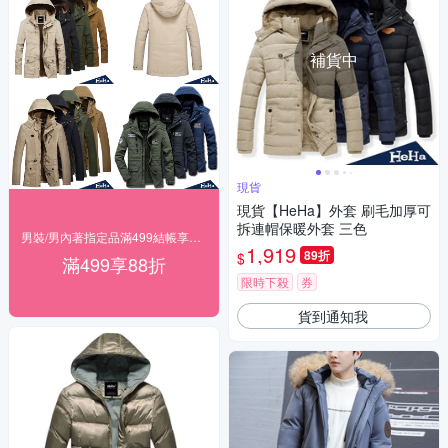
補貨中
現貨
現貨【HeHa】外套 刷毛加厚可
拆連帽保暖外套 三色
男裝/男內著指定品滿499結帳享88折
1,919
89折
$
滿499享88折
限時下殺
券
貨到通知我