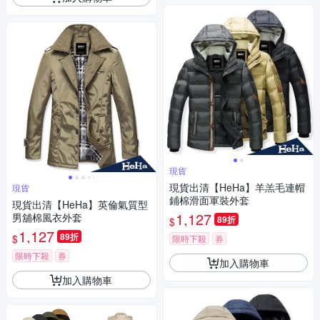
現貨
現貨出清【HeHa】羊羔毛連帽
現貨
鋪棉滑面軍裝外套
現貨出清【HeHa】英倫氣質型
1,127
男舖棉風衣外套
89折
$
1,127
89折
$
限時下殺
券
限時下殺
券
加入購物車
加入購物車