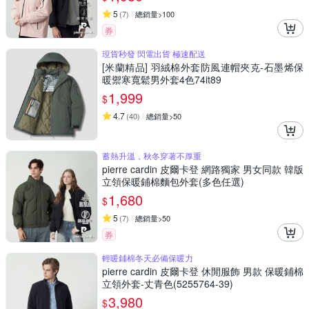
5
(
7
)
總銷量>100
券
現貨秒發 閃電出貨 極速配送
[米蘭精品] 羽絨棉外套防風連帽夾克-石墨烯保
暖禦寒寬鬆男外套4色74it89
1,999
$
4.7
(
40
)
總銷量>50
蓄熱升溫，秋冬穿著不厚重
pierre cardin 皮爾卡登 網路獨家 男女同款 韓版
立領保暖鋪棉麵包外套(多色任選)
1,680
$
5
(
7
)
總銷量>50
券
輕暖鋪棉冬天必備保暖力
pierre cardin 皮爾卡登 休閒服飾 男款 保暖鋪棉
立領外套-丈青色(5255764-39)
3,980
$