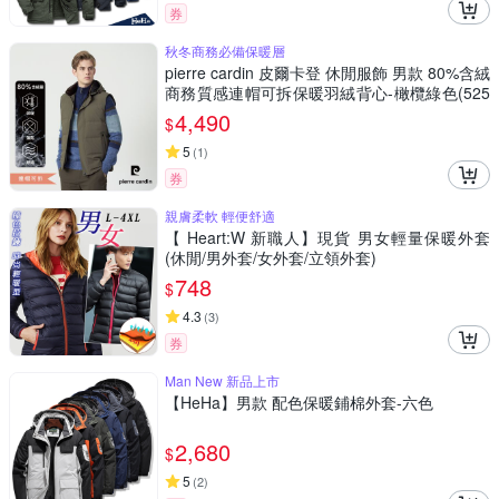
券
秋冬商務必備保暖層
pierre cardin 皮爾卡登 休閒服飾 男款 80%含絨
商務質感連帽可拆保暖羽絨背心-橄欖綠色(525
5371-43)
4,490
$
5
(
1
)
券
親膚柔軟 輕便舒適
【 Heart:W 新職人】現貨 男女輕量保暖外套
(休閒/男外套/女外套/立領外套)
748
$
4.3
(
3
)
券
Man New 新品上市
【HeHa】男款 配色保暖鋪棉外套-六色
2,680
$
5
(
2
)