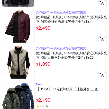
真羽絨90%白鴨絨羽絨外套羽絨衣夾克
[巴黎精品] 真羽絨90%白鴨絨羽絨外套羽絨衣夾
克-保暖修身短版潮流男外套4色a1is44
2,499
$
真羽絨90%白鴨絨羽絨背心羽絨衣夾克
[巴黎精品] 真羽絨90%白鴨絨羽絨背心羽絨衣夾
克-簡約百搭戶外保暖男外套2色a1is20
1,899
$
New in
【HeHa】 中長版加絨軍式連帽外套 三色
2,190
$
4.5
(
2
)