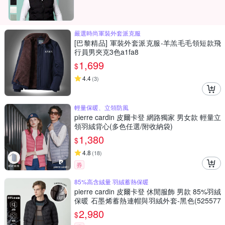
嚴選時尚軍裝外套派克服
[巴黎精品] 軍裝外套派克服-羊羔毛毛領短款飛
行員男夾克3色a1fa8
1,699
$
4.4
(
3
)
輕量保暖、立領防風
pierre cardin 皮爾卡登 網路獨家 男女款 輕量立
領羽絨背心(多色任選/附收納袋)
1,380
$
4.8
(
18
)
券
85%高含絨量 羽絨蓄熱保暖
pierre cardin 皮爾卡登 休閒服飾 男款 85%羽絨
保暖 石墨烯蓄熱連帽與羽絨外套-黑色(525577
1-99)
2,980
$