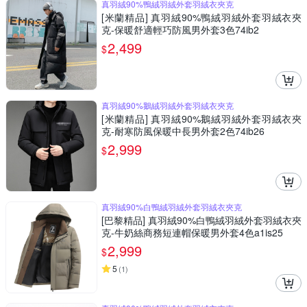
真羽絨90%鴨絨羽絨外套羽絨衣夾克
[米蘭精品] 真羽絨90%鴨絨羽絨外套羽絨衣夾
克-保暖舒適輕巧防風男外套3色74ib2
2,499
$
真羽絨90%鵝絨羽絨外套羽絨衣夾克
[米蘭精品] 真羽絨90%鵝絨羽絨外套羽絨衣夾
克-耐寒防風保暖中長男外套2色74ib26
2,999
$
真羽絨90%白鴨絨羽絨外套羽絨衣夾克
[巴黎精品] 真羽絨90%白鴨絨羽絨外套羽絨衣夾
克-牛奶絲商務短連帽保暖男外套4色a1is25
2,999
$
5
(
1
)