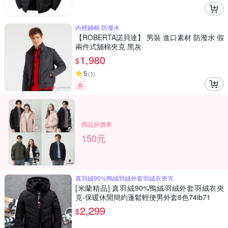
內裡鋪棉 防潑水
【ROBERTA諾貝達】 男裝 進口素材 防潑水 假
兩件式舖棉夾克 黑灰
1,980
$
5
(
1
)
券
商品折價券
150元
真羽絨90%鴨絨羽絨外套羽絨衣夾克
[米蘭精品] 真羽絨90%鴨絨羽絨外套羽絨衣夾
克-保暖休閒簡約蓬鬆輕便男外套8色74ib71
2,299
$