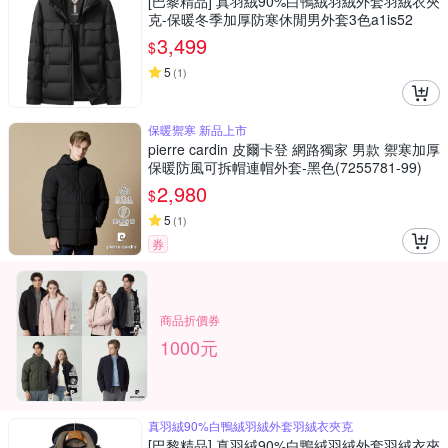
[巴黎精品] 真羽絨90%白鴨絨羽絨外套羽絨衣夾
克-保暖冬季加厚防寒休閒男外套3色a1is52
3,499
$
5
(
1
)
保暖禦寒 新品上市
pierre cardin 皮爾卡登 網路獨家 男款 禦寒加厚
保暖防風可拆帽連帽外套-黑色(7255781-99)
2,980
$
5
(
1
)
券
商品折價券
1000元
真羽絨90%白鴨絨羽絨外套羽絨衣夾克
[巴黎精品] 真羽絨90%白鴨絨羽絨外套羽絨衣夾