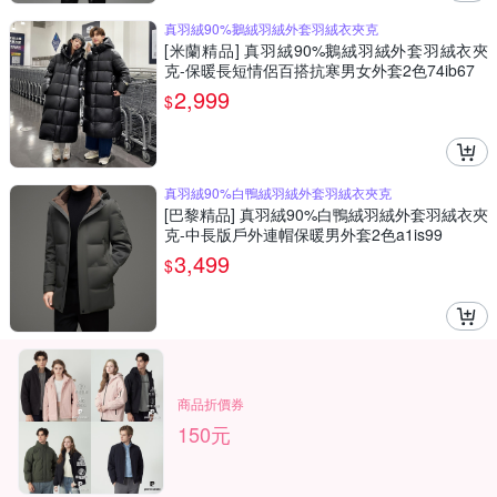
真羽絨90%鵝絨羽絨外套羽絨衣夾克
[米蘭精品] 真羽絨90%鵝絨羽絨外套羽絨衣夾
克-保暖長短情侶百搭抗寒男女外套2色74ib67
2,999
$
真羽絨90%白鴨絨羽絨外套羽絨衣夾克
[巴黎精品] 真羽絨90%白鴨絨羽絨外套羽絨衣夾
克-中長版戶外連帽保暖男外套2色a1is99
3,499
$
商品折價券
150元