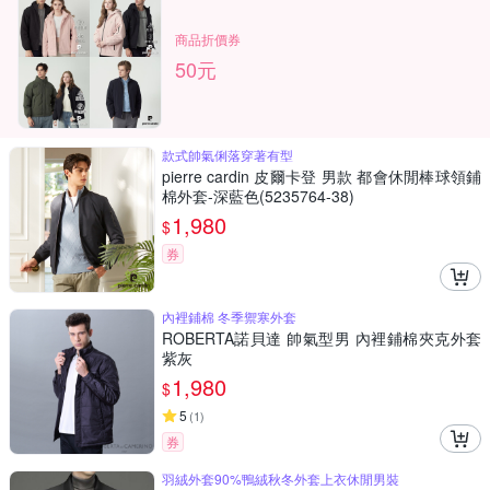
商品折價券
50元
款式帥氣俐落穿著有型
pierre cardin 皮爾卡登 男款 都會休閒棒球領鋪
棉外套-深藍色(5235764-38)
1,980
$
券
內裡鋪棉 冬季禦寒外套
ROBERTA諾貝達 帥氣型男 內裡鋪棉夾克外套
紫灰
1,980
$
5
(
1
)
券
羽絨外套90%鴨絨秋冬外套上衣休閒男裝