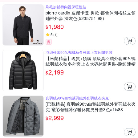
刷毛加鋪棉內裡保暖性佳
pierre cardin 皮爾卡登 男款 都會休閒格紋立領
鋪棉外套-深灰色(5235751-98)
1,980
$
5
(
1
)
券
羽絨外套90%鴨絨秋冬外套上衣休閒男裝
【米蘭精品】現貨+預購 頂級真羽絨外套90%鴨
絨羽絨衣秋冬外套上衣大碼休閒男裝-脫卸連帽
通勤4色74mt134
2,199
$
真羽絨90%白鴨絨羽絨外套羽絨衣夾克
[巴黎精品] 真羽絨90%白鴨絨羽絨外套羽絨衣夾
克-襯衫領輕薄保暖休閒男外套3色a1is88
2,999
$