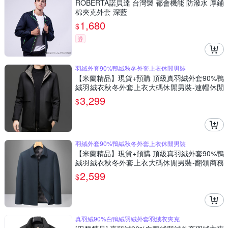
ROBERTA諾貝達 台灣製 都會機能 防潑水 厚鋪
棉夾克外套 深藍
1,680
$
券
羽絨外套90%鴨絨秋冬外套上衣休閒男裝
【米蘭精品】現貨+預購 頂級真羽絨外套90%鴨
絨羽絨衣秋冬外套上衣大碼休閒男裝-連帽休閒
戶外2色74mt73
3,299
$
羽絨外套90%鴨絨秋冬外套上衣休閒男裝
【米蘭精品】現貨+預購 頂級真羽絨外套90%鴨
絨羽絨衣秋冬外套上衣大碼休閒男裝-翻領商務
拉鍊2色74mt127
2,599
$
真羽絨90%白鴨絨羽絨外套羽絨衣夾克