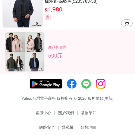
棉外套-深藍色(5235763-38)
1,980
$
券
商品折價券
500元
Yahoo台灣電子商務 版權所有 © 2026 服務條款(
更新
)
客服中心
|
關於我們
|
購物須知
網路安全
|
隱私權
|
分類地圖