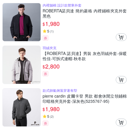
內裡舖棉 設計款禦寒外套
ROBERTA諾貝達 簡約菱格 內裡鋪棉夾克外套
黑色
1,980
$
5
(
1
)
券
羽絨夾克
【ROBERTA 諾貝達】男裝 灰色羽絨外套-保暖
性佳-可拆式連帽-秋冬款
2,800
$
券
款式帥氣俐落穿著有型
pierre cardin 皮爾卡登 男款 都會休閒立領鋪棉
印暗格夾克外套-深灰色(5235767-95)
1,980
$
5
(
2
)
券