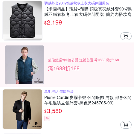
羽絨外套90%鴨絨秋冬上衣大碼休閒男裝
【米蘭精品】現貨+預購 頂級真羽絨外套90%鴨
絨羽絨衣秋冬上衣大碼休閒男裝-簡約內搭坎肩
男背心2色74mt137
2,199
$
范倫鐵諾x約翰公爵 送禮首選滿1688現折168
滿1688折168
羊毛混紡 保暖升級
Pierre Cardin皮爾卡登 休閒服飾 男款 都會休閒
羊毛混紡立領外套-黑色(5245765-99)
3,580
$
券