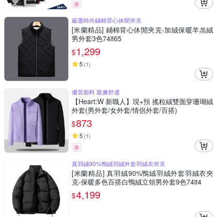
券
嚴選時尚鋪棉背心休閒夾克
[米蘭精品] 鋪棉背心休閒夾克-加絨保暖羊羔絨
男外套3色74it65
1,299
$
5
(
1
)
優質面料 親膚舒適
【Heart:W 新職人】現+預 搖粒絨雙面穿珊瑚絨
外套(男外套/女外套/情侶外套/百搭)
873
$
5
(
1
)
券
真羽絨90%鴨絨羽絨外套羽絨衣夾克
[米蘭精品] 真羽絨90%鴨絨羽絨外套羽絨衣夾
克-保暖多色百搭白鴨絨立領男外套9色74it4
4,199
$