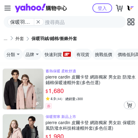
Yahoo購物中心
登入
保暖​羽絨/​
鋪​棉​/​衝鋒​
外套
外套
保暖​羽絨/​鋪​棉​/​衝鋒​外套
分類
品牌
快速到貨
有現貨
挑戰低價
價格低到
蓄熱保暖 柔軟舒適
pierre cardin 皮爾卡登 網路獨家 男女款 防潑水
鋪棉保暖連帽外套(多色任選)
1,680
$
4.9
(
44
)
總銷量>300
券
保暖禦寒 新品上市
pierre cardin 皮爾卡登 網路獨家 男女款 保暖防
風防潑水科技棉連帽外套(多色任選)
1,980
$