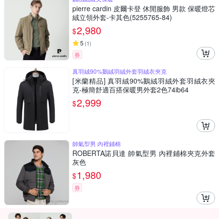
pierre cardin 皮爾卡登 休閒服飾 男款 保暖燈芯
絨立領外套-卡其色(5255765-84)
2,980
$
5
(
1
)
券
真羽絨90%鵝絨羽絨外套羽絨衣夾克
[米蘭精品] 真羽絨90%鵝絨羽絨外套羽絨衣夾
克-極簡舒適百搭保暖男外套2色74ib64
2,999
$
帥氣型男 內裡鋪棉
ROBERTA諾貝達 帥氣型男 內裡鋪棉夾克外套
灰色
1,980
$
券