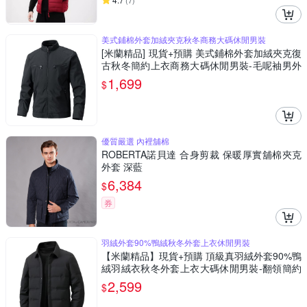
(
7
)
美式鋪棉外套加絨夾克秋冬商務大碼休閒男裝
[米蘭精品] 現貨+預購 美式鋪棉外套加絨夾克復
古秋冬簡約上衣商務大碼休閒男裝-毛呢袖男外
套4色74mh16
1,699
$
優質嚴選 內裡舖棉
ROBERTA諾貝達 合身剪裁 保暖厚實舖棉夾克
外套 深藍
6,384
$
券
羽絨外套90%鴨絨秋冬外套上衣休閒男裝
【米蘭精品】現貨+預購 頂級真羽絨外套90%鴨
絨羽絨衣秋冬外套上衣大碼休閒男裝-翻領簡約
輕感3色74mt115
2,599
$