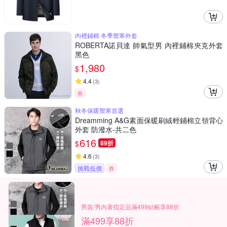
內裡鋪棉 冬季禦寒外套
ROBERTA諾貝達 帥氣型男 內裡鋪棉夾克外套
黑色
1,980
$
4.4
(
3
)
券
秋冬保暖禦寒首選
Dreamming A&G素面保暖刷絨輕鋪棉立領背心
外套 防潑水-共二色
616
$
89折
4.6
(
3
)
挑戰低價
券
男裝/男內著指定品滿499結帳享88折
滿499享88折