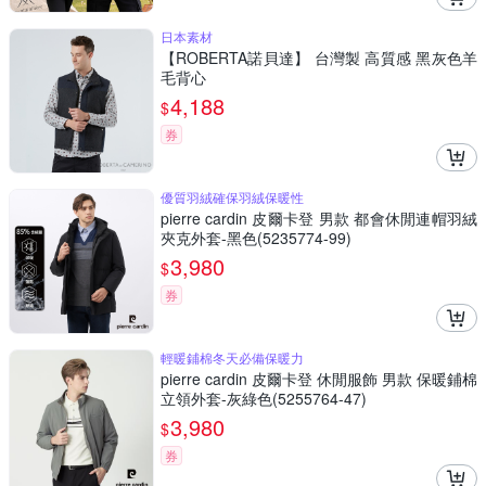
日本素材
【ROBERTA諾貝達】 台灣製 高質感 黑灰色羊
毛背心
4,188
$
券
優質羽絨確保羽絨保暖性
pierre cardin 皮爾卡登 男款 都會休閒連帽羽絨
夾克外套-黑色(5235774-99)
3,980
$
券
輕暖鋪棉冬天必備保暖力
pierre cardin 皮爾卡登 休閒服飾 男款 保暖鋪棉
立領外套-灰綠色(5255764-47)
3,980
$
券