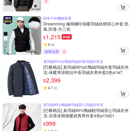
券
秋冬戶外機能首選
Dreamming 極簡鋼印保暖羽絨休閒背心外套 防
風 防潑-共三色
1,215
$
89折
5
(
4
)
挑戰低價
券
真羽絨90%白鴨絨羽絨外套羽絨衣夾克
[巴黎精品] 真羽絨90%白鴨絨羽絨外套羽絨衣夾
克-保暖單排暗扣中長羽絨衣男外套2色a1is7
2,399
$
4.7
(
2
)
真羽絨90%鴨絨輕羽絨背心羽絨衣夾克
[巴黎精品] 真羽絨90%鴨絨輕羽絨背心羽絨衣夾
克-百搭休閒保暖經典男外套4色a1hd21
999
$
4.7