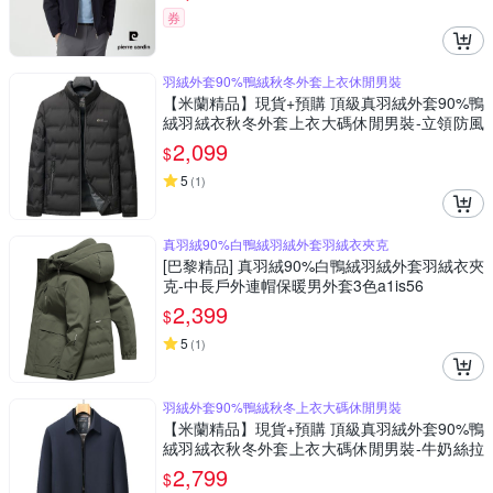
券
羽絨外套90%鴨絨秋冬外套上衣休閒男裝
【米蘭精品】現貨+預購 頂級真羽絨外套90%鴨
絨羽絨衣秋冬外套上衣大碼休閒男裝-立領防風
休閒5色74mt139
2,099
$
5
(
1
)
真羽絨90%白鴨絨羽絨外套羽絨衣夾克
[巴黎精品] 真羽絨90%白鴨絨羽絨外套羽絨衣夾
克-中長戶外連帽保暖男外套3色a1is56
2,399
$
5
(
1
)
羽絨外套90%鴨絨秋冬上衣大碼休閒男裝
【米蘭精品】現貨+預購 頂級真羽絨外套90%鴨
絨羽絨衣秋冬外套上衣大碼休閒男裝-牛奶絲拉
鍊款2色74mt100
2,799
$