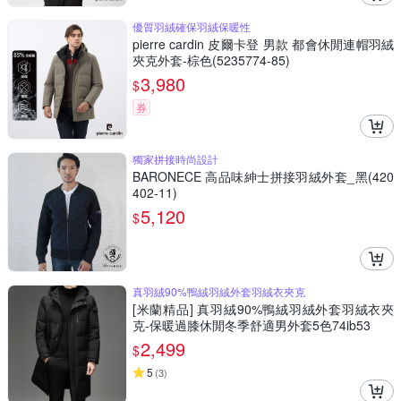
優質羽絨確保羽絨保暖性
pierre cardin 皮爾卡登 男款 都會休閒連帽羽絨
夾克外套-棕色(5235774-85)
3,980
$
券
獨家拼接時尚設計
BARONECE 高品味紳士拼接羽絨外套_黑(420
402-11)
5,120
$
真羽絨90%鴨絨羽絨外套羽絨衣夾克
[米蘭精品] 真羽絨90%鴨絨羽絨外套羽絨衣夾
克-保暖過膝休閒冬季舒適男外套5色74ib53
2,499
$
5
(
3
)