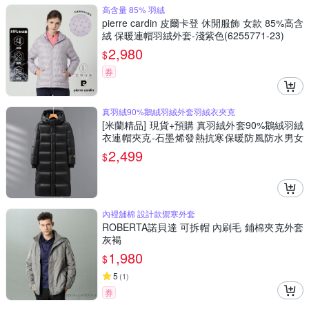
高含量 85% 羽絨
pierre cardin 皮爾卡登 休閒服飾 女款 85%高含
絨 保暖連帽羽絨外套-淺紫色(6255771-23)
2,980
$
券
真羽絨90%鵝絨羽絨外套羽絨衣夾克
[米蘭精品] 現貨+預購 真羽絨外套90%鵝絨羽絨
衣連帽夾克-石墨烯發熱抗寒保暖防風防水男女
外套74ib3
2,499
$
內裡舖棉 設計款禦寒外套
ROBERTA諾貝達 可拆帽 內刷毛 鋪棉夾克外套
灰褐
1,980
$
5
(
1
)
券