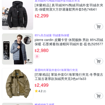
真羽絨90%鴨絨羽絨外套羽絨衣夾克
[米蘭精品] 真羽絨90%鴨絨羽絨外套羽絨衣夾
克-保暖簡潔大方舒適蓬鬆男外套5色74ib61
2,299
$
85%高含絨量 羽絨蓄熱保暖
pierre cardin 皮爾卡登 休閒服飾 男款 85%羽絨
保暖 石墨烯蓄熱連帽與羽絨外套-藍色(525577
1-37)
2,980
$
券
嚴選時尚軍裝外套G1海軍飛行夾克
[巴黎精品] 軍裝外套G1海軍飛行夾克-冬季復古
工裝古著厚款加絨男夾克3色a1fa33
2,499
$
4.2
(
2
)
觸感細緻又保暖