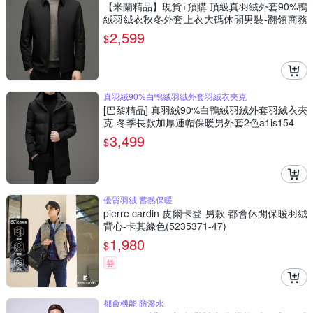
【米蘭精品】現貨+預購 頂級真羽絨外套90%鴨
絨羽絨衣秋冬外套上衣大碼休閒男裝-翻領商務
拉鍊5色74mt111
2,599
$
真羽絨90%白鴨絨羽絨外套羽絨衣夾克
[巴黎精品] 真羽絨90%白鴨絨羽絨外套羽絨衣夾
克-冬季長款加厚連帽保暖男外套2色a1is154
3,499
$
優質羽絨 蓄熱保暖
pierre cardin 皮爾卡登 男款 都會休閒保暖羽絨
背心-卡其綠色(5235371-47)
1,980
$
券
都會機能 防潑水