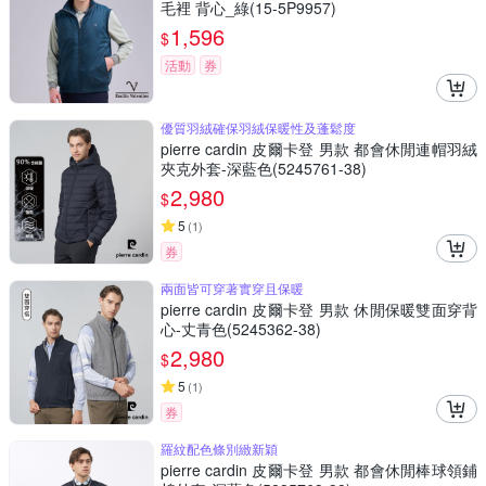
毛裡 背心_綠(15-5P9957)
1,596
$
活動
券
優質羽絨確保羽絨保暖性及蓬鬆度
pierre cardin 皮爾卡登 男款 都會休閒連帽羽絨
夾克外套-深藍色(5245761-38)
2,980
$
5
(
1
)
券
兩面皆可穿著實穿且保暖
pierre cardin 皮爾卡登 男款 休閒保暖雙面穿背
心-丈青色(5245362-38)
2,980
$
5
(
1
)
券
羅紋配色條別緻新穎
pierre cardin 皮爾卡登 男款 都會休閒棒球領鋪