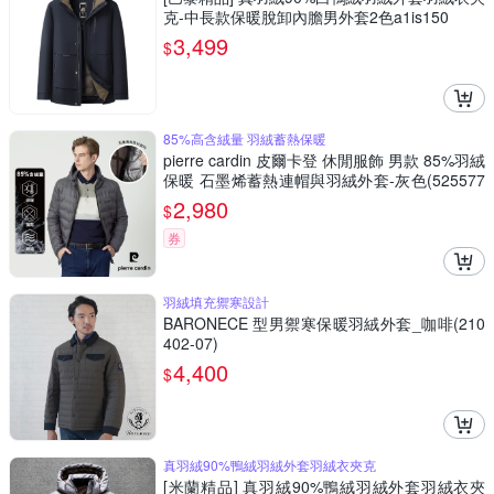
克-中長款保暖脫卸內膽男外套2色a1is150
3,499
$
85%高含絨量 羽絨蓄熱保暖
pierre cardin 皮爾卡登 休閒服飾 男款 85%羽絨
保暖 石墨烯蓄熱連帽與羽絨外套-灰色(525577
1-97)
2,980
$
券
羽絨填充禦寒設計
BARONECE 型男禦寒保暖羽絨外套_咖啡(210
402-07)
4,400
$
真羽絨90%鴨絨羽絨外套羽絨衣夾克
[米蘭精品] 真羽絨90%鴨絨羽絨外套羽絨衣夾