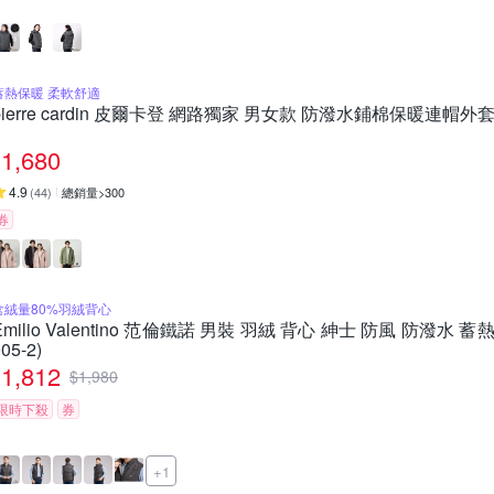
蓄熱保暖 柔軟舒適
pierre cardin 皮爾卡登 網路獨家 男女款 防潑水鋪棉保暖連帽外
1,680
4.9
(
44
)
總銷量>300
券
含絨量80%羽絨背心
Emilio Valentino 范倫鐵諾 男裝 羽絨 背心 紳士 防風 防潑水 
05-2)
1,812
$
1,980
限時下殺
券
+1