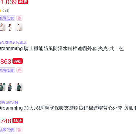
1,039
89折
5
(
1
)
挑戰低價
券
秋冬潮流必敗單品
Dreamming 騎士機能防風防潑水鋪棉連帽外套 夾克-共二色
863
89折
挑戰低價
券
銷 BigSize
Dreamming 加大尺碼 禦寒保暖夾層刷絨鋪棉連帽背心外套 防風
748
88折
挑戰低價
券