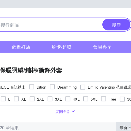
搜尋
必逛好店
刷卡/超取
會員專享
保暖​羽絨/​鋪​棉​/​衝鋒​外套
NECE 百諾禮士
Emilio Valentino 范倫鐵
Dition
Dreamming
LANNI 藍尼
pierre cardin 皮爾卡登
per-pcs 派彼仕
ROB
3
L
XL
2XL
3XL
4XL
5XL
Free
38腰
39腰
40腰
41腰
42腰以上
6XL以上
褲/錐形褲
鋪棉外套
棉
文字
真皮皮革
格紋
夾克/飛行外套
短版
條紋
合身窄版
圖騰/塗鴉
背心外套
寬版over size
拼接
刷毛外套
刺繡
直筒
大衣
點點
前短
展開全部
仔外套
防曬外套
工作褲
罩衫
針織外套
 820 筆結果
最新上