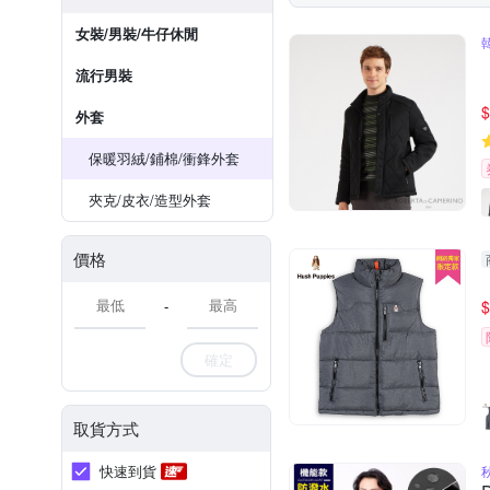
女裝/男裝/牛仔休閒
流行男裝
$
外套
保暖​羽絨/​鋪​棉​/​衝鋒​外套
夾克/皮衣/造型​外套
價格
-
$
確定
取貨方式
快速到貨