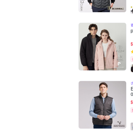
$
0
$