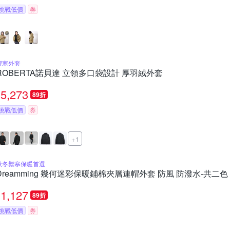
挑戰低價
券
禦寒外套
ROBERTA諾貝達 立領多口袋設計 厚羽絨外套
5,273
89折
挑戰低價
券
+1
秋冬禦寒保暖首選
Dreamming 幾何迷彩保暖鋪棉夾層連帽外套 防風 防潑水-共二色
1,127
89折
挑戰低價
券