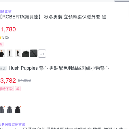
韓國素材
【ROBERTA諾貝達】 秋冬男裝 立領輕柔保暖外套 黑
1,780
5
(
2
)
券
+1
Hush Puppies 背心 男裝配色羽絲絨刺繡小狗背心
商店
3,782
$
4,082
限時下殺
券
秋冬保暖禦寒首選