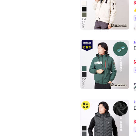
$
$
熱
$