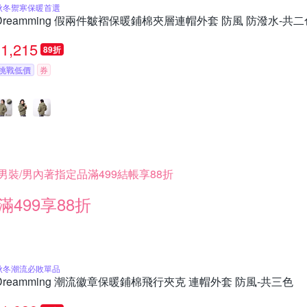
秋冬禦寒保暖首選
Dreamming 假兩件皺褶保暖鋪棉夾層連帽外套 防風 防潑水-共二
1,215
89折
挑戰低價
券
男裝/男內著指定品滿499結帳享88折
滿499享88折
秋冬潮流必敗單品
Dreamming 潮流徽章保暖鋪棉飛行夾克 連帽外套 防風-共三色