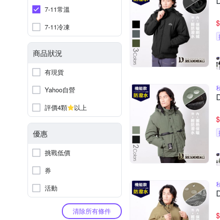
7-11常溫
$
7-11冷凍
商品狀況
有現貨
Yahoo自營
評價4顆
以上
$
優惠
挑戰低價
券
活動
清除所有條件
$