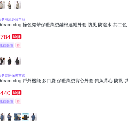
秋冬潮流必敗單品
Dreamming 撞色織帶保暖刷絨鋪棉連帽外套 防風 防潑水-共二色
784
89折
挑戰低價
券
秋冬禦寒保暖首選
Dreamming 戶外機能 多口袋 保暖刷絨背心外套 釣魚背心 防風-
440
89折
挑戰低價
券