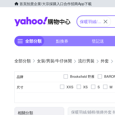
首頁
拍賣
企業/大宗採購入口
合作招商
App下載
Yahoo購物中心
保暖​羽絨/​鋪​
棉​/​衝鋒​外套
全部分類
點換券
登記送
女裝/男裝/牛仔休閒
流行男裝
外套
Brooksfield 野雁
BARO
品牌
Heart:W 新職人
Heha
XXS
XS
S
M
尺寸
品牌名稱
其他品牌
巴黎精品
35腰
36腰
37腰
羽絨外套
素色
正常版型
人造纖維
男
女
連帽
連帽外套
長版
動物毛料
印花
男友
顏色
款式
風格元素
版型
主材質
適用性別
休閒褲
軍裝外套
牛
保暖​羽絨/​鋪​棉​/​衝鋒​外套
相關分類