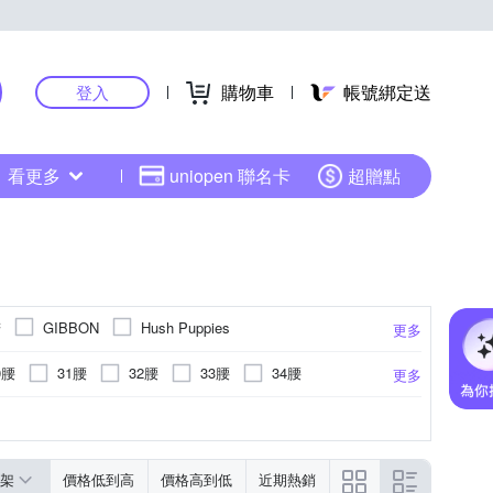
購物車
帳號綁定送
登入
看更多
uniopen 聯名卡
超贈點
諾
GIBBON
Hush Puppies
更多
ERTA 諾貝達
米蘭精品
YUP.K
ZENO
0腰
31腰
32腰
33腰
34腰
更多
後長
風衣
迷彩
西裝外套
縮口褲
皮衣
更多
架
價格低到高
價格高到低
近期熱銷