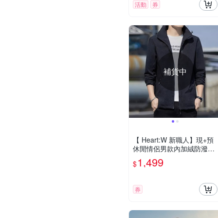
活動
券
補貨中
【 Heart:W 新職人】現+預
休閒情侶男款內加絨防潑水
防風衝鋒外套(情侶/加絨/連
1,499
$
帽)
券