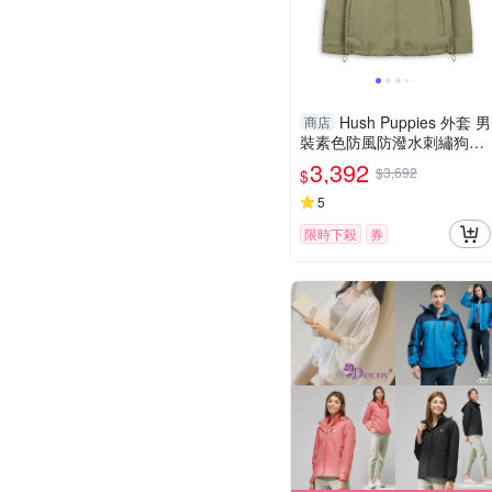
Hush Puppies 外套 男
商店
裝素色防風防潑水刺繡狗連
帽外套
3,392
$3,692
$
5
限時下殺
券