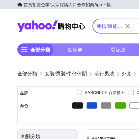
首頁
拍賣
企業/大宗採購入口
合作招商
App下載
Yahoo購物中心
連帽/​機​能​外
套
全部分類
點換券
登記送
女裝/男裝/牛仔休閒
流行男裝
外套
BARONECE 百諾禮士
品牌
Heart:W 新職人
Heha
顏色
品牌名稱
pierre cardin 皮爾卡登
p
連帽外套
素色
秋冬
男
人造纖維
女
連帽
春夏
夾克/飛行外套
棉
印花
四季
人造皮
XXS
XS
S
M
尺寸
款式
風格元素
適穿季節
適用性別
主材質
紅色-L
軍裝外套
軍綠色-L
針織外套
黑色
相關分類