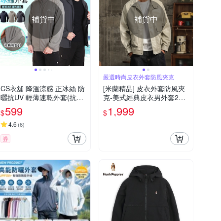
補貨中
補貨中
嚴選時尚皮衣外套防風夾克
CS衣舖 降溫涼感 正冰絲 防
[米蘭精品] 皮衣外套防風夾
曬抗UV 輕薄速乾外套(抗uv
克-美式經典皮衣男外套2色
防曬 冰涼 降溫 薄外套)
74iz60
599
1,999
$
$
4.6
(
6
)
券