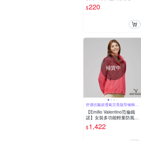
褲 海灘褲 SW0066
220
$
補貨中
舒適抗皺超透氣完美版型修飾身
型
【Emilio Valentino范倫鐵
諾】女裝多功能輕量防風防
潑水連帽外套_玫紅(22-4K8
1,422
$
263W)