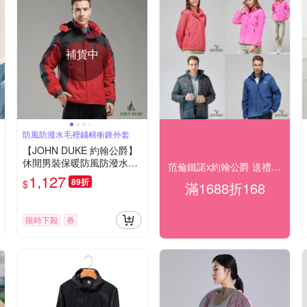
補貨中
防風防潑水毛裡鋪棉衝鋒外套
【JOHN DUKE 約翰公爵】
休閒男裝保暖防風防潑水毛
范倫鐵諾x約翰公爵 送禮首選滿1688現折168
裡鋪棉衝鋒外套_紅/灰(15-2
1,127
89折
$
滿1688折168
V9953)
限時下殺
券