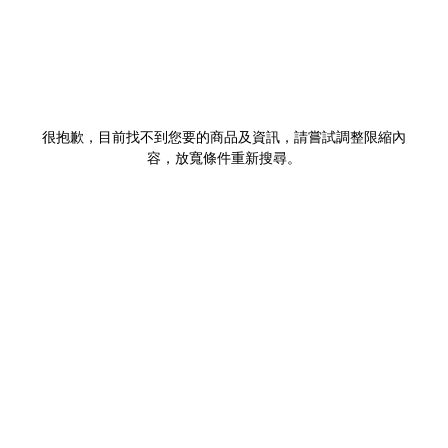
很抱歉，目前找不到您要的商品及資訊，請嘗試調整限縮內
容，放寬條件重新搜尋。