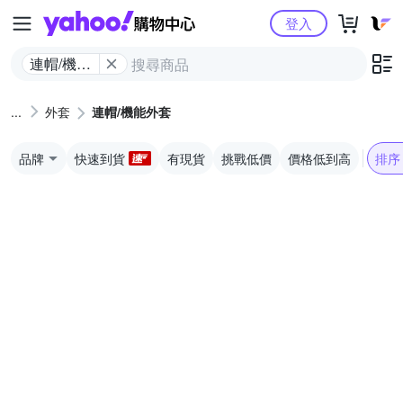
Yahoo購物中心
登入
連帽/​機​能​
外套
外套
連帽/​機​能​外套
品牌
快速到貨
有現貨
挑戰低價
價格低到高
排序