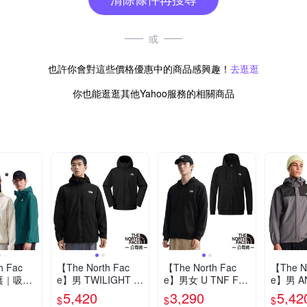
或
也許你會對這些價格優惠中的商品感興趣！
去逛逛
你也能逛逛其他Yahoo服務的相關商品
h Fac
【The North Fac
【The North Fac
【The No
護｜吸濕
e】男 TWILIGHT 機
e】男女 U TNF FU
e】男 A
能連帽外
能性WINDWALL防
LL ZIP KNIT TOP
風防水
5,420
3,290
5,42
$
$
$
)
風防潑水保暖透氣連
機能性保暖透氣長袖
外套.DR