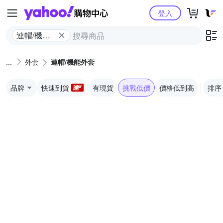
Yahoo購物中心
登入
連帽/​機​能​
外套
外套
連帽/​機​能​外套
品牌
快速到貨
有現貨
挑戰低價
價格低到高
排序