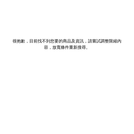
很抱歉，目前找不到您要的商品及資訊，請嘗試調整限縮內
容，放寬條件重新搜尋。