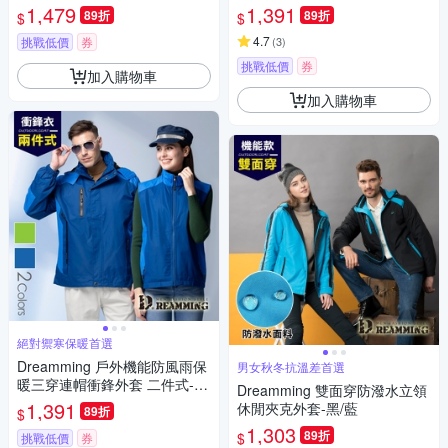
棉-藍色
1,479
1,391
89折
89折
$
$
4.7
挑戰低價
券
(
3
)
挑戰低價
券
加入購物車
加入購物車
絕對禦寒保暖首選
Dreamming 戶外機能防風雨保
男女秋冬抗溫差首選
暖三穿連帽衝鋒外套 二件式-共
Dreamming 雙面穿防潑水立領
二色
1,391
休閒夾克外套-黑/藍
89折
$
1,303
89折
$
挑戰低價
券