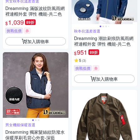
男女秋冬抗溫差首選
Dreamming 滿版波紋防風雨網
裡連帽外套 彈性 機能-共二色
1,039
89折
$
挑戰低價
券
秋冬抗溫差首選
Dreamming 潮款刷痕防風雨網
加入購物車
裡連帽外套 彈性 機能-共二色
951
89折
$
5
(
3
)
挑戰低價
券
加入購物車
男女機能保暖首選
Dreamming 獨家髮絲紋防潑水
保暖厚刷毛背心外套-深藍