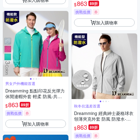
共二色
863
89折
$
挑戰低價
券
加入購物車
男女戶外機能首選
Dreamming 點點印花反光彈力
休閒連帽外套 輕柔 防風-共三
色
863
89折
$
秋冬抗溫差首選
Dreamming 經典紳士菱格球衣
挑戰低價
券
領薄夾克外套 防風 防潑水-淺
加入購物車
灰
863
89折
$
挑戰低價
券