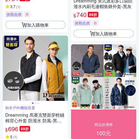
Dreamming 美式迷彩多口袋防
潑水內刷毛連帽衝鋒外套-黑灰
3.7
(
1
)
740
挑戰低價
券
89折
$
挑戰低價
券
加入購物車
加入購物車
秋冬戶外機能首選
Dreamming 馬賽克雙面穿輕鋪
棉背心外套 防潑水 防風-黑色/
商品折價券
黃色
696
89折
$
100元
5
(
1
)