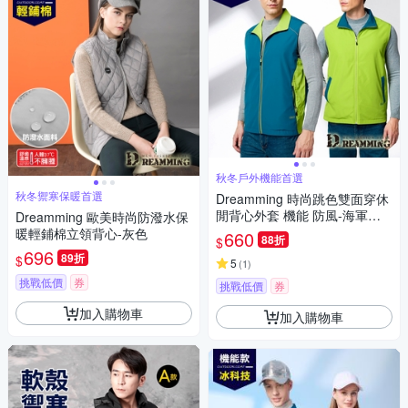
秋冬戶外機能首選
秋冬禦寒保暖首選
Dreamming 時尚跳色雙面穿休
閒背心外套 機能 防風-海軍藍/
Dreamming 歐美時尚防潑水保
果綠
暖輕鋪棉立領背心-灰色
660
88折
$
696
89折
$
5
(
1
)
挑戰低價
券
挑戰低價
券
加入購物車
加入購物車