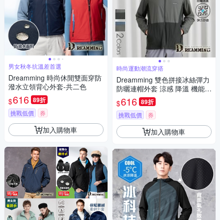
男女秋冬抗溫差首選
時尚運動潮流穿搭
Dreamming 時尚休閒雙面穿防
Dreamming 雙色拼接冰絲彈力
潑水立領背心外套-共二色
防曬連帽外套 涼感 降溫 機能-
616
共二色
616
89折
$
89折
$
挑戰低價
券
挑戰低價
券
加入購物車
加入購物車