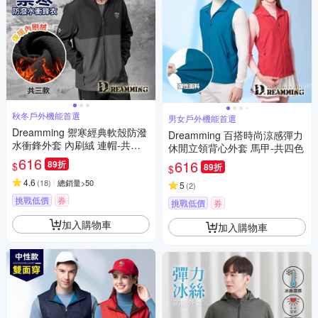
秋冬戶外機能首選
男女戶外機能首選
Dreamming 禦寒經典軟殼防潑
Dreamming 百搭時尚涼感彈力
水衝鋒外套 內刷絨 連帽-共三
休閒立領背心外套 馬甲-共四色
款
616
616
89折
$
89折
$
4.6
(
18
)
總銷量>50
5
(
2
)
挑戰低價
券
挑戰低價
券
加入購物車
加入購物車