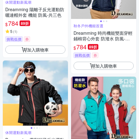
休閒運動新風潮
Dreamming 陽離子反光運動防
曬連帽外套 機能 防風-共三色
784
89折
$
秋冬戶外機能首選
5
(
1
)
Dreamming 時尚機能雙面穿輕
鋪棉背心外套 防潑水 防風-深
挑戰低價
券
藍/果綠
784
89折
$
加入購物車
挑戰低價
券
加入購物車
休閒運動新風潮