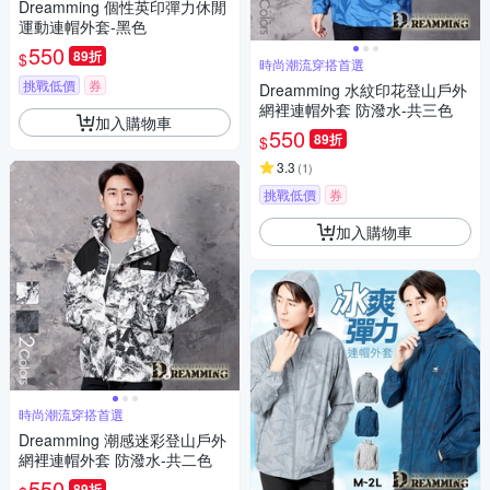
Dreamming 個性英印彈力休閒
運動連帽外套-黑色
550
89折
$
時尚潮流穿搭首選
挑戰低價
券
Dreamming 水紋印花登山戶外
網裡連帽外套 防潑水-共三色
加入購物車
550
89折
$
3.3
(
1
)
挑戰低價
券
加入購物車
時尚潮流穿搭首選
Dreamming 潮感迷彩登山戶外
網裡連帽外套 防潑水-共二色
550
89折