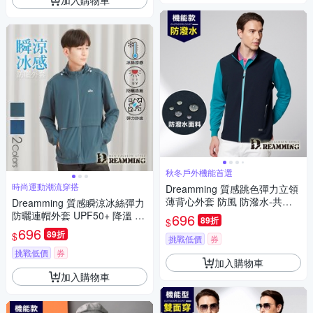
秋冬戶外機能首選
時尚運動潮流穿搭
Dreamming 質感跳色彈力立領
薄背心外套 防風 防潑水-共二
Dreamming 質感瞬涼冰絲彈力
色
防曬連帽外套 UPF50+ 降溫 機
696
89折
$
能-共二色
696
89折
$
挑戰低價
券
挑戰低價
券
加入購物車
加入購物車