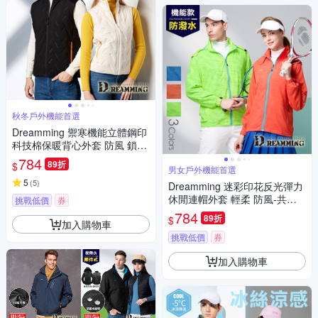
秋冬戶外機能首選
Dreamming 禦寒機能立體鋼印
科技棉保暖背心外套 防風 鎖
溫-共二色
784
89折
$
男女戶外機能首選
5
(
5
)
Dreamming 迷彩印花反光彈力
休閒連帽外套 輕柔 防風-共三
挑戰低價
券
色
784
89折
$
加入購物車
挑戰低價
券
加入購物車