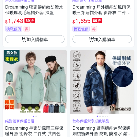
Dreamming 獨家髮絲紋防潑水
Dreamming 戶外機能防風雨保
保暖厚刷毛連帽外套-深藍
暖三穿連帽外套 衝鋒衣 二件
式-黑色
1,743
1,655
89折
89折
$
$
挑戰低價
券
挑戰低價
券
加入購物車
加入購物車
絕對禦寒保暖首選
秋冬保暖禦寒必敗單品
Dreamming 皇家防風雨三穿保
Dreamming 禦寒機能迷彩保暖
暖外套 衝鋒衣 二件式-共四色
刷絨衝鋒外套 防風 防潑水 鋪