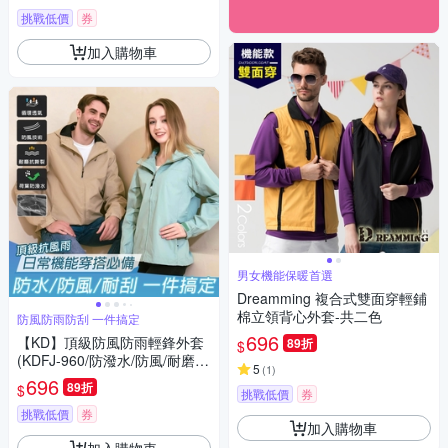
挑戰低價
券
加入購物車
男女機能保暖首選
Dreamming 複合式雙面穿輕鋪
棉立領背心外套-共二色
防風防雨防刮 一件搞定
696
【KD】頂級防風防雨輕鋒外套
89折
$
(KDFJ-960/防潑水/防風/耐磨/
5
(
1
)
透氣)
696
89折
$
挑戰低價
券
挑戰低價
券
加入購物車
加入購物車