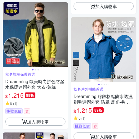
加入購物車
秋冬禦寒保暖首選
Dreamming 歐美時尚拼色防潑
水保暖連帽外套 大衣-黃綠
秋冬戶外機能首選
1,215
89折
$
Dreamming 線段格點防水透濕
刷毛連帽外套 防風 反光-共二
5
(
1
)
色
1,215
89折
$
挑戰低價
券
5
(
1
)
加入購物車
挑戰低價
券
加入購物車