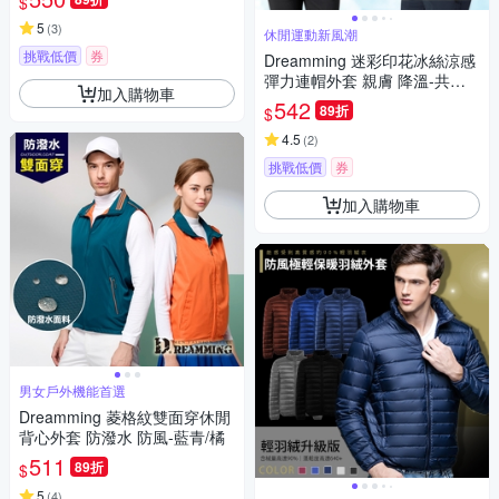
$
5
(
3
)
休閒運動新風潮
挑戰低價
券
Dreamming 迷彩印花冰絲涼感
彈力連帽外套 親膚 降溫-共三
加入購物車
色
542
89折
$
4.5
(
2
)
挑戰低價
券
加入購物車
男女戶外機能首選
Dreamming 菱格紋雙面穿休閒
背心外套 防潑水 防風-藍青/橘
511
89折
$
5
(
4
)