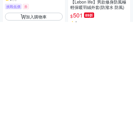
【Lebon life】男款修身防風極
挑戰低價
券
輕保暖羽絨外套(防潑水 防風)
501
89折
$
加入購物車
5
(
4
)
挑戰低價
券
加入購物車
Decoy 春夏韓風 七分袖輕薄連
帽長版罩衫外套 藍格
484
88折
$
5
(
1
)
秋冬戶外機能首選
挑戰低價
券
Dreamming 小蜂巢複合輕量休
閒背心外套 防風-共二色