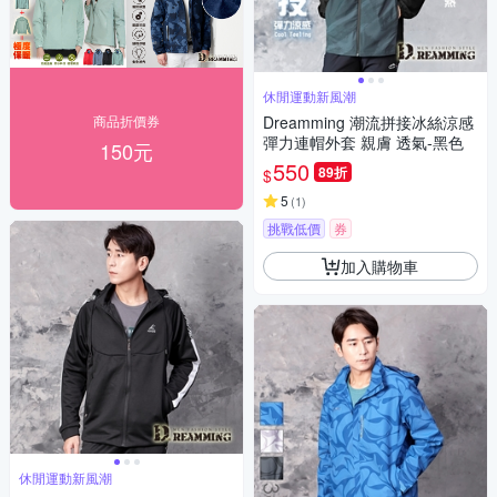
休閒運動新風潮
商品折價券
Dreamming 潮流拼接冰絲涼感
彈力連帽外套 親膚 透氣-黑色
150元
550
89折
$
5
(
1
)
挑戰低價
券
加入購物車
休閒運動新風潮