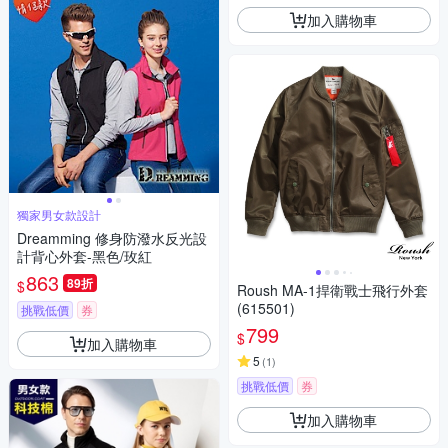
加入購物車
獨家男女款設計
Dreamming 修身防潑水反光設
計背心外套-黑色/玫紅
863
89折
$
Roush MA-1捍衛戰士飛行外套
(615501)
挑戰低價
券
799
$
加入購物車
5
(
1
)
挑戰低價
券
加入購物車