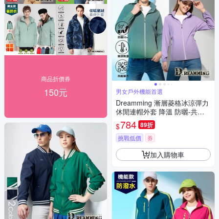
商品折價券
150元
男女戶外機能首選
Dreamming 漸層菱格冰涼彈力
休閒連帽外套 降溫 防曬-共二
款
784
89折
$
挑戰低價
券
加入購物車