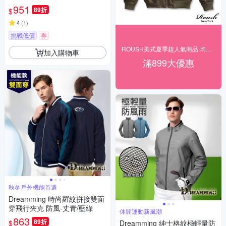
951
89折
$
4
(
1
)
挑戰低價
券
ROUSH美式夏季超人氣商品 均一下殺$166起
加入購物車
滿899大優惠
秋冬戶外機能首選
Dreamming 時尚羅紋拼接雙面
穿飛行夾克 防風-丈青/藍綠
休閒運動新風潮
863
89折
$
Dreamming 紳士格紋極輕量防