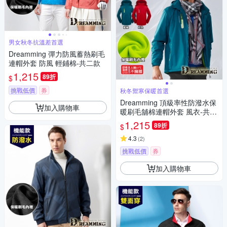
男女秋冬抗溫差首選
Dreamming 彈力防風蓄熱刷毛
連帽外套 防風 輕鋪棉-共二款
1,215
89折
$
挑戰低價
券
秋冬禦寒保暖首選
Dreamming 頂級率性防潑水保
加入購物車
暖刷毛舖棉連帽外套 風衣-共二
色
1,215
89折
$
4.3
(
2
)
挑戰低價
券
加入購物車