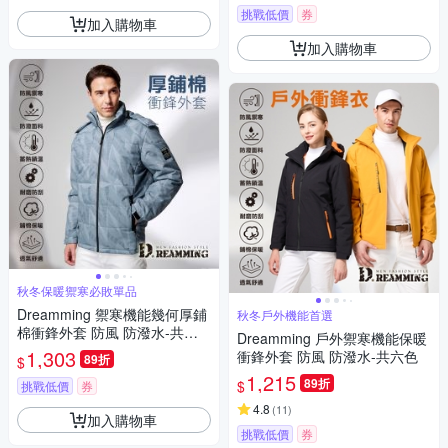
挑戰低價
券
加入購物車
加入購物車
秋冬保暖禦寒必敗單品
Dreamming 禦寒機能幾何厚鋪
秋冬戶外機能首選
棉衝鋒外套 防風 防潑水-共二
Dreamming 戶外禦寒機能保暖
色
1,303
衝鋒外套 防風 防潑水-共六色
89折
$
1,215
89折
$
挑戰低價
券
4.8
(
11
)
加入購物車
挑戰低價
券