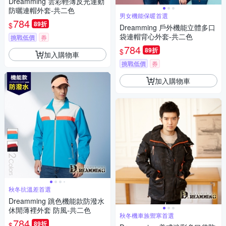
Dreamming 雲彩輕薄反光運動
防曬連帽外套-共二色
男女機能保暖首選
784
89折
$
Dreamming 戶外機能立體多口
袋連帽背心外套-共二色
挑戰低價
券
784
89折
$
加入購物車
挑戰低價
券
加入購物車
秋冬抗溫差首選
Dreamming 跳色機能款防潑水
休閒薄裡外套 防風-共二色
秋冬機車族禦寒首選
784
89折
$