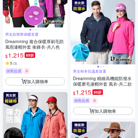
男女款禦寒保暖首選
Dreamming 複合保暖厚刷毛防
風雨連帽外套 衝鋒衣-共八色
1,215
89折
$
5
(
3
)
挑戰低價
券
男女秋冬抗溫差首選
Dreamming 精緻高機能防潑水
加入購物車
保暖磨毛連帽外套 風衣-共二款
1,215
89折
$
挑戰低價
券
加入購物車