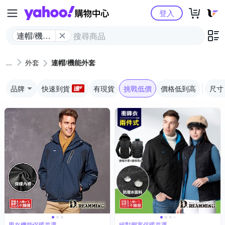
Yahoo購物中心
登入
連帽/​機​能​
外套
外套
連帽/​機​能​外套
品牌
快速到貨
有現貨
挑戰低價
價格低到高
尺寸
男女機能保暖首選
絕對禦寒保暖首選