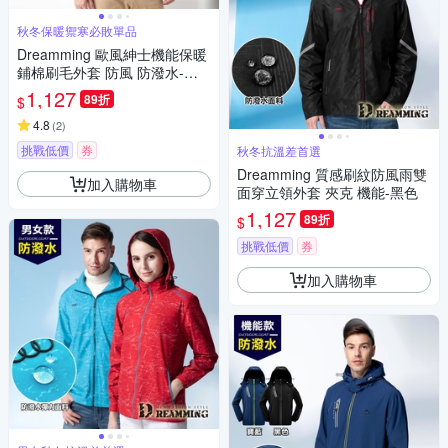
秋冬保暖禦寒必敗單品
Dreamming 歐風紳士機能保暖
鋪棉刷毛外套 防風 防潑水-共
三色
1,127
89折
$
4.8
(
2
)
挑戰低價
券
秋冬抗溫差首選
Dreamming 質感刷紋防風雨雙
加入購物車
面穿立領外套 夾克 機能-黑色
1,127
89折
$
挑戰低價
券
加入購物車