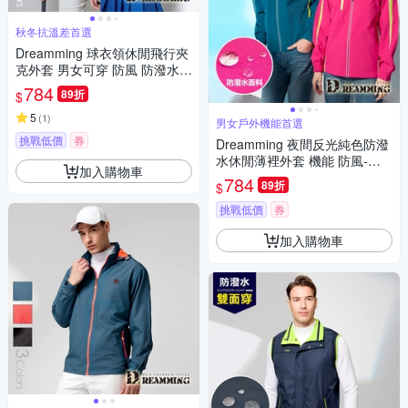
秋冬抗溫差首選
Dreamming 球衣領休閒飛行夾
克外套 男女可穿 防風 防潑水-
共二色
784
89折
$
5
(
1
)
男女戶外機能首選
挑戰低價
券
Dreamming 夜間反光純色防潑
水休閒薄裡外套 機能 防風-共
加入購物車
二款
784
89折
$
挑戰低價
券
加入購物車