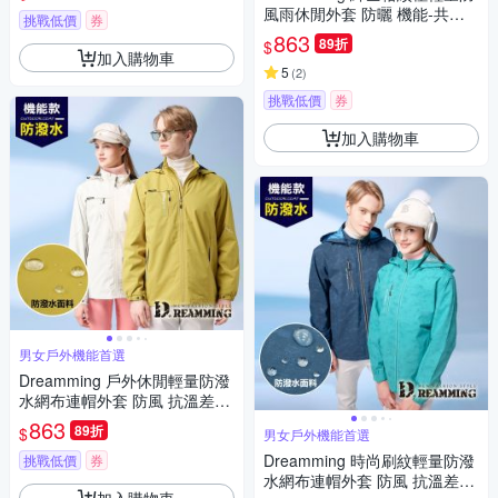
風雨休閒外套 防曬 機能-共二
挑戰低價
券
色
863
89折
$
加入購物車
5
(
2
)
挑戰低價
券
加入購物車
男女戶外機能首選
Dreamming 戶外休閒輕量防潑
水網布連帽外套 防風 抗溫差-
共二色
863
89折
$
男女戶外機能首選
Dreamming 時尚刷紋輕量防潑
挑戰低價
券
水網布連帽外套 防風 抗溫差-
加入購物車