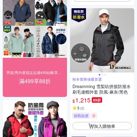
男裝/男內著指定品滿499結帳享88折
秋冬禦寒保暖首選
滿499享88折
Dreamming 雪梨紡拼接防潑水
刷毛連帽外套 防風-麻灰/黑色
1,215
89折
$
5
(
2
)
挑戰低價
券
加入購物車