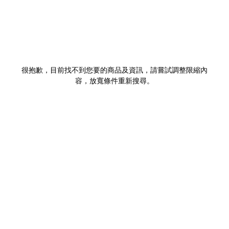
很抱歉，目前找不到您要的商品及資訊，請嘗試調整限縮內
容，放寬條件重新搜尋。