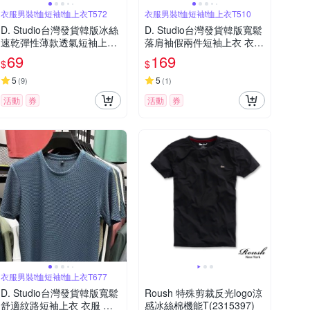
衣服男裝t恤短袖t恤上衣T572
衣服男裝t恤短袖t恤上衣T510
D. Studio台灣發貨韓版冰絲
D. Studio台灣發貨韓版寬鬆
速乾彈性薄款透氣短袖上衣
落肩袖假兩件短袖上衣 衣
衣服 男裝 t恤 短袖t恤 上衣T
服 男裝 t恤 短袖t恤 上衣T5
69
169
$
$
572
10
5
5
(
9
)
(
1
)
活動
券
活動
券
衣服男裝t恤短袖t恤上衣T677
D. Studio台灣發貨韓版寬鬆
Roush 特殊剪裁反光logo涼
舒適紋路短袖上衣 衣服 男
感冰絲棉機能T(2315397)