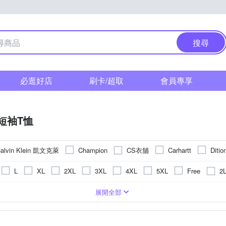
搜尋
必逛好店
刷卡/超取
會員專享
短袖T恤
alvin Klein 凱文克萊
CS衣舖
Champion
Carhartt
Ditio
oillio 歐洲貴族
pierre cardin 皮爾卡登
per-p
NoMorre
2
L
XL
2XL
3XL
4XL
5XL
Free
其他品牌
O
版over size
圖騰/塗鴉
絲
刺繡
一般版型
條紋
格紋
拼接
動物紋
迷
展開全部