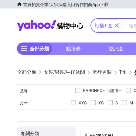
首頁
拍賣
企業/大宗採購入口
合作招商
App下載
Yahoo購物中心
短袖T恤
全部分類
點換券
登記送
女裝/男裝/牛仔休閒
流行男裝
T恤
BARONECE 百諾禮士
C
品牌
ModaCore 摩達客
Heha
XXS
XS
S
M
尺寸
品牌名稱
YVONNE 以旺傢飾
ZEN
F
LL
素色
棉
春夏
正常版型
男
人造纖維
女
印花
秋冬
合身窄版
文字
四季
麻
寬
顏色
風格元素
主材質
適穿季節
版型
適用性別
相關分類