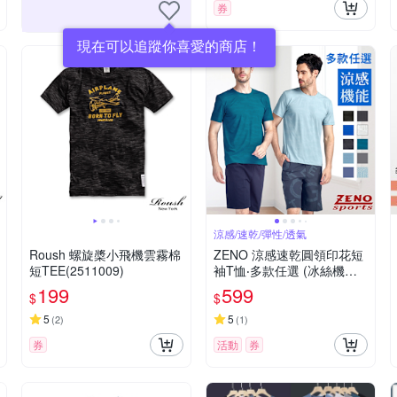
券
現在可以追蹤你喜愛的商店！
涼感/速乾/彈性/透氣
Roush 螺旋槳小飛機雲霧棉
ZENO 涼感速乾圓領印花短
短TEE(2511009)
袖T恤‧多款任選 (冰絲機能
短袖上衣/舒適感T-Shirt)
199
599
$
$
5
5
(
2
)
(
1
)
券
活動
券