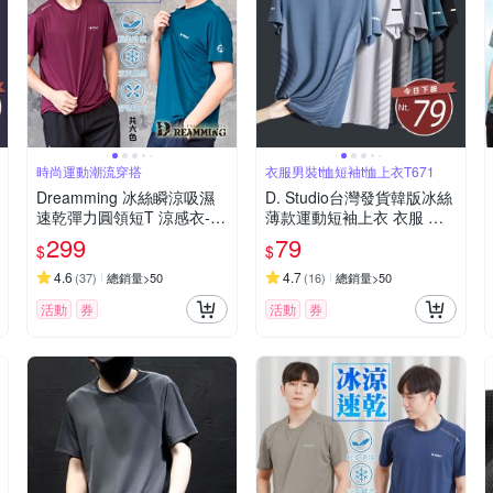
時尚運動潮流穿搭
衣服男裝t恤短袖t恤上衣T671
Dreamming 冰絲瞬涼吸濕
D. Studio台灣發貨韓版冰絲
速乾彈力圓領短T 涼感衣-共
薄款運動短袖上衣 衣服 男
六色
裝 t恤 短袖t恤 上衣T671
299
79
$
$
4.6
4.7
(
37
)
總銷量>50
(
16
)
總銷量>50
活動
券
活動
券