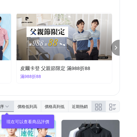
皮爾卡登 父親節限定 滿988折88
滿988折88
序
價格低到高
價格高到低
近期熱銷