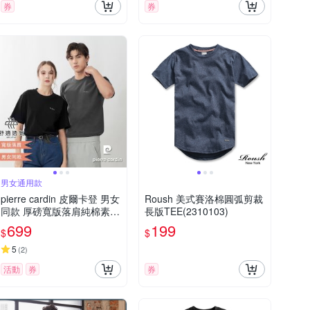
券
券
男女通用款
pierre cardin 皮爾卡登 男女
Roush 美式賽洛棉圓弧剪裁
同款 厚磅寬版落肩純棉素色
長版TEE(2310103)
圓領短袖T恤(多色任選)
699
199
$
$
5
(
2
)
活動
券
券