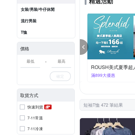
精選活動
女裝/男裝/牛仔休閒
流行男裝
T恤
價格
-
eamming涼夏樂購節 任選3件$599起
件折298
滿899大優惠
確定
取貨方式
短袖T恤 472 筆結果
快速到貨
7-11常溫
7-11冷凍