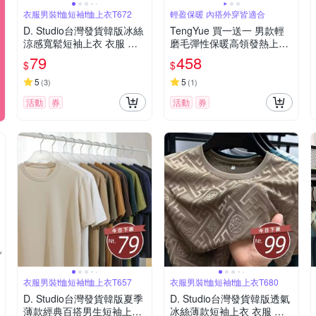
衣服男裝t恤短袖t恤上衣T672
輕盈保暖 內搭外穿皆適合
D. Studio台灣發貨韓版冰絲
TengYue 買一送一 男款輕
涼感寬鬆短袖上衣 衣服 男
磨毛彈性保暖高領發熱上衣
裝 t恤 短袖t恤 上衣T672
發熱衣 保暖衣 內搭上衣 長
79
458
$
$
袖上衣 4色4尺寸
5
5
(
3
)
(
1
)
活動
券
活動
券
衣服男裝t恤短袖t恤上衣T657
衣服男裝t恤短袖t恤上衣T680
D. Studio台灣發貨韓版夏季
D. Studio台灣發貨韓版透氣
薄款經典百搭男生短袖上衣
冰絲薄款短袖上衣 衣服 男