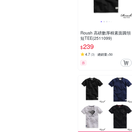
Roush 高磅數厚棉素面圓領
短TEE(2511099)
239
$
4.7
(
3
)
總銷量>50
券