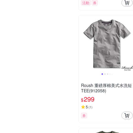
活動
券
Roush 重磅厚棉美式水洗短
TEE(912058)
299
$
5
(
1
)
券