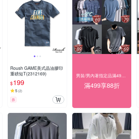
Roush GAME美式晶油膠印
重磅短T(2312169)
男裝/男內著指定品滿499結帳享88折
199
$
滿499享88折
5
(
2
)
券