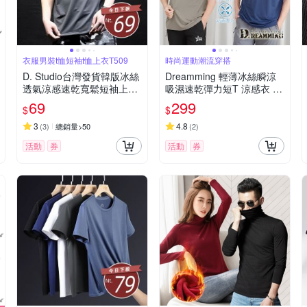
衣服男裝t恤短袖t恤上衣T509
時尚運動潮流穿搭
D. Studio台灣發貨韓版冰絲
Dreamming 輕薄冰絲瞬涼
透氣涼感速乾寬鬆短袖上衣
吸濕速乾彈力短T 涼感衣 字
衣服 男裝 t恤 短袖t恤 上衣T
母-共六色
69
299
$
$
509
3
4.8
(
3
)
總銷量>50
(
2
)
活動
券
活動
券