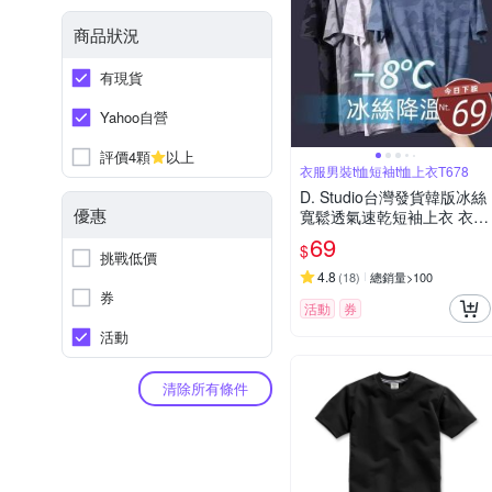
商品狀況
有現貨
Yahoo自營
評價4顆
以上
衣服男裝t恤短袖t恤上衣T678
D. Studio台灣發貨韓版冰絲
優惠
寬鬆透氣速乾短袖上衣 衣
服 男裝 t恤 短袖t恤 上衣T6
69
$
78
挑戰低價
4.8
(
18
)
總銷量>100
券
活動
券
活動
清除所有條件