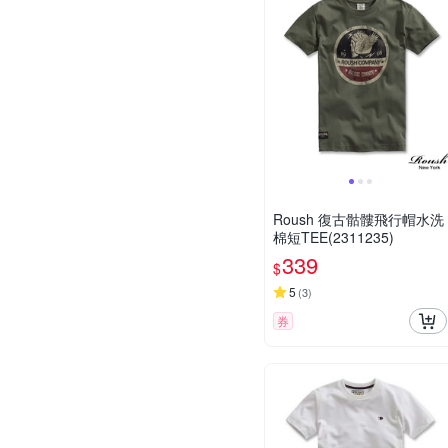
Roush 復古骷髏飛行帽水洗
棉短TEE(2311235)
339
$
5
(
3
)
券