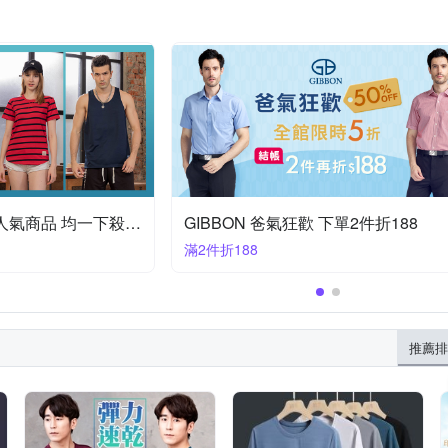
ROUSH美式夏季超人氣商品 均一下殺$166起
GIBBON 爸氣狂歡 下單2件折188
滿2件折188
推薦排