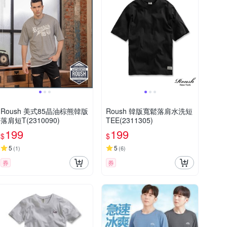
Roush 美式85晶油棕熊韓版
Roush 韓版寬鬆落肩水洗短
落肩短T(2310090)
TEE(2311305)
199
199
$
$
5
5
(
1
)
(
6
)
券
券