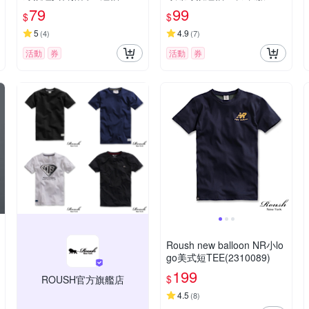
衣服 男裝 t恤 短袖t恤 上衣T
裝 t恤 短袖t恤 上衣T680
79
99
$
$
657
5
4.9
(
4
)
(
7
)
活動
券
活動
券
Roush new balloon NR小lo
go美式短TEE(2310089)
199
$
ROUSH官方旗艦店
4.5
(
8
)