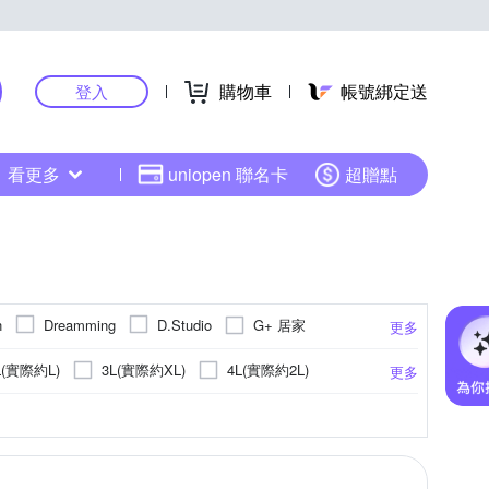
購物車
帳號綁定送
登入
看更多
uniopen 聯名卡
超贈點
G+ 居家
n
Dreamming
D.Studio
更多
cs 派彼仕
Roush
TengYue
L(實際約L)
3L(實際約XL)
4L(實際約2L)
更多
彩
點點