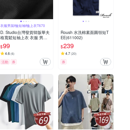
衣服男裝t恤短袖t恤上衣T670
D. Studio台灣發貨韓版華夫
Roush 水洗棉素面圓領短T
格寬鬆短袖上衣 衣服 男裝 t
EE(611002)
恤 短袖t恤 上衣T670
99
239
$
$
4.6
4.7
(
6
)
(
20
)
活動
券
券