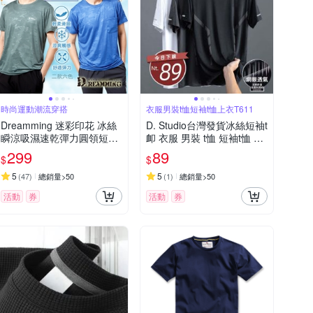
時尚運動潮流穿搭
衣服男裝t恤短袖t恤上衣T611
Dreamming 迷彩印花 冰絲
D. Studio台灣發貨冰絲短袖t
瞬涼吸濕速乾彈力圓領短T
卹 衣服 男裝 t恤 短袖t恤 上
涼感衣-共二款
衣T611
299
89
$
$
5
5
(
47
)
總銷量>50
(
1
)
總銷量>50
活動
券
活動
券