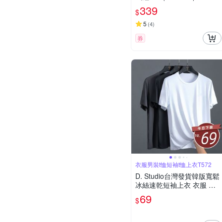
339
$
5
(
4
)
券
衣服男裝t恤短袖t恤上衣T572
D. Studio台灣發貨韓版寬鬆
冰絲速乾短袖上衣 衣服 男
裝 t恤 短袖t恤 上衣T572
69
$