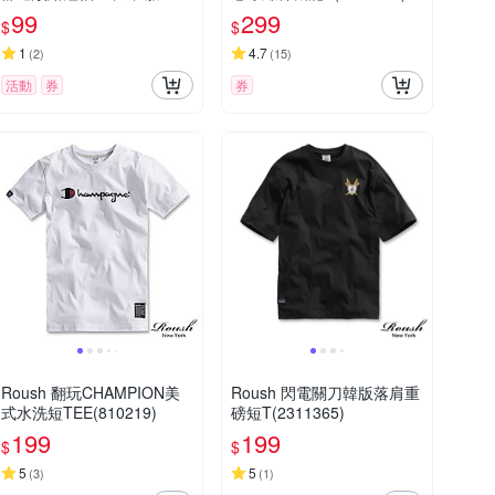
裝 t恤 短袖t恤 上衣T677
99
299
$
$
1
4.7
(
2
)
(
15
)
活動
券
券
Roush 翻玩CHAMPION美
Roush 閃電關刀韓版落肩重
式水洗短TEE(810219)
磅短T(2311365)
199
199
$
$
5
5
(
3
)
(
1
)