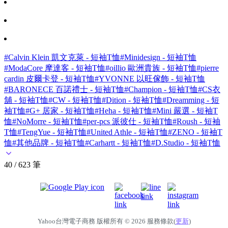
#Calvin Klein 凱文克萊 - 短袖T恤
#Minidesign - 短袖T恤
#ModaCore 摩達客 - 短袖T恤
#oillio 歐洲貴族 - 短袖T恤
#pierre
cardin 皮爾卡登 - 短袖T恤
#YVONNE 以旺傢飾 - 短袖T恤
#BARONECE 百諾禮士 - 短袖T恤
#Champion - 短袖T恤
#CS衣
舖 - 短袖T恤
#CW - 短袖T恤
#Dition - 短袖T恤
#Dreamming - 短
袖T恤
#G+ 居家 - 短袖T恤
#Heha - 短袖T恤
#Mini 嚴選 - 短袖T
恤
#NoMorre - 短袖T恤
#per-pcs 派彼仕 - 短袖T恤
#Roush - 短袖
T恤
#TengYue - 短袖T恤
#United Athle - 短袖T恤
#ZENO - 短袖T
恤
#其他品牌 - 短袖T恤
#Carhartt - 短袖T恤
#D.Studio - 短袖T恤
40 / 623 筆
Yahoo台灣電子商務 版權所有 © 2026 服務條款(
更新
)