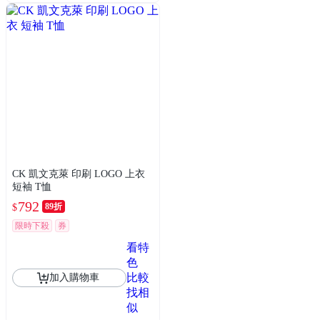
CK 凱文克萊 印刷 LOGO 上衣
短袖 T恤
792
89折
$
限時下殺
券
看特
色
比較
加入購物車
找相
似