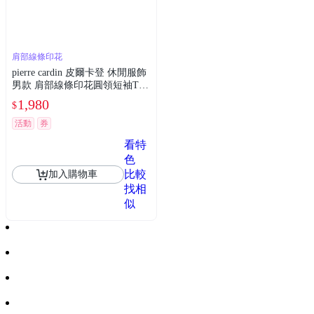
肩部線條印花
pierre cardin 皮爾卡登 休閒服飾
男款 肩部線條印花圓領短袖T
恤-黑色(5267280-99)
1,980
$
活動
券
看特
色
比較
加入購物車
找相
似