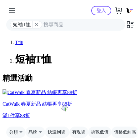
Yahoo購物中心
登入
短袖T恤
T恤
短袖T恤
精選活動
CatWalk 春夏新品 結帳再享88折
滿1件享88折
分類
品牌
快速到貨
有現貨
挑戰低價
價格低到高