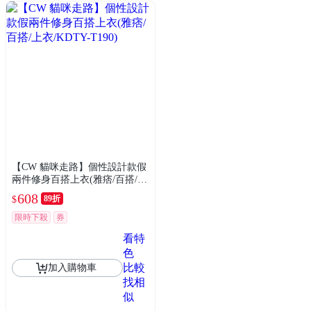
【CW 貓咪走路】個性設計款假
兩件修身百搭上衣(雅痞/百搭/上
衣/KDTY-T190)
608
89折
$
限時下殺
券
看特
色
比較
加入購物車
找相
似