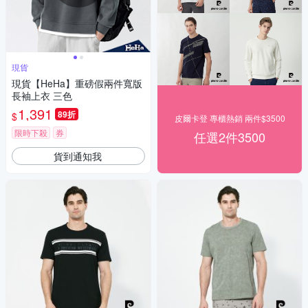
現貨
現貨【HeHa】重磅假兩件寬版
長袖上衣 三色
1,391
89折
$
皮爾卡登 專櫃熱銷 兩件$3500
限時下殺
券
任選2件3500
貨到通知我