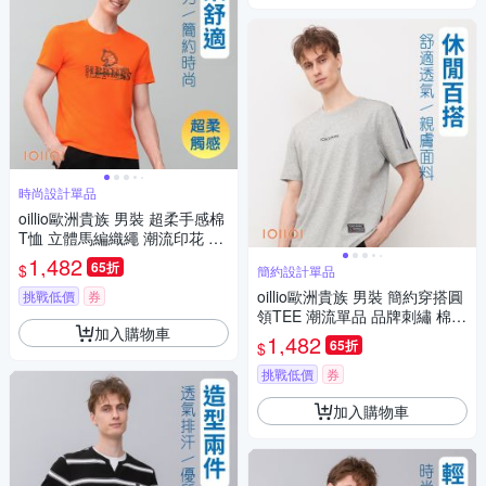
時尚設計單品
oillio歐洲貴族 男裝 超柔手感棉
T恤 立體馬編織繩 潮流印花 橘
色 男女裝 法國品牌
1,482
65折
$
簡約設計單品
oillio歐洲貴族 男裝 簡約穿搭圓
挑戰低價
券
領TEE 潮流單品 品牌刺繡 棉彈
加入購物車
力 灰色 法國品牌
1,482
65折
$
挑戰低價
券
加入購物車