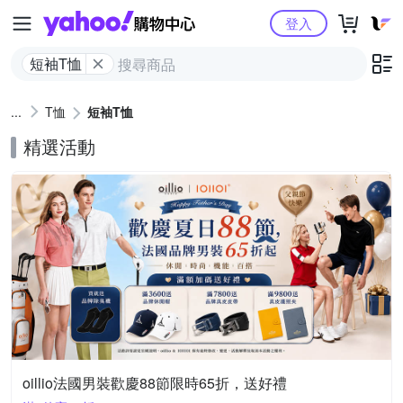
Yahoo購物中心
登入
短袖T恤
T恤
短袖T恤
精選活動
oillio法國男裝歡慶88節限時65折，送好禮