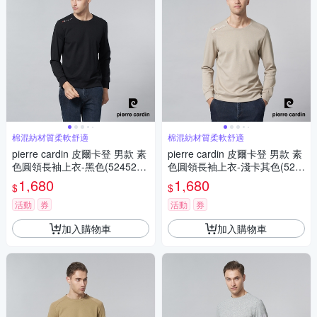
棉混紡材質柔軟舒適
棉混紡材質柔軟舒適
pierre cardin 皮爾卡登 男款 素
pierre cardin 皮爾卡登 男款 素
色圓領長袖上衣-黑色(5245260
色圓領長袖上衣-淺卡其色(524
-99)
5260-82)
1,680
1,680
$
$
活動
券
活動
券
加入購物車
加入購物車