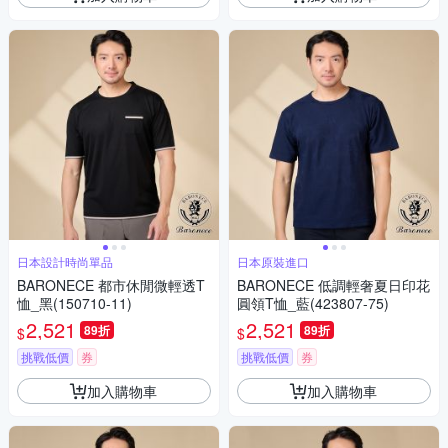
日本設計時尚單品
日本原裝進口
BARONECE 都市休閒微輕透T
BARONECE 低調輕奢夏日印花
恤_黑(150710-11)
圓領T恤_藍(423807-75)
2,521
2,521
89折
89折
$
$
挑戰低價
券
挑戰低價
券
加入購物車
加入購物車