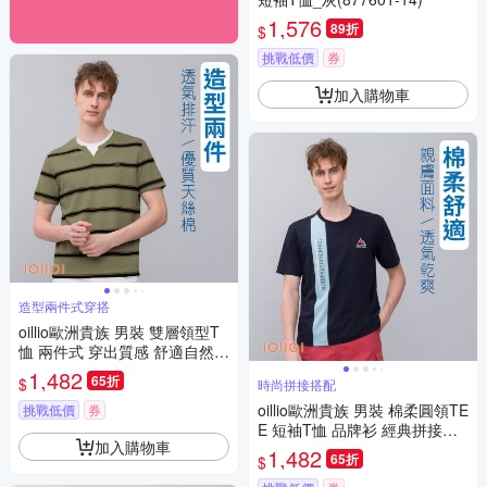
1,576
89折
$
挑戰低價
券
加入購物車
造型兩件式穿搭
oillio歐洲貴族 男裝 雙層領型T
恤 兩件式 穿出質感 舒適自然棉
男女裝 綠色 法國品牌 有大尺碼
1,482
65折
$
時尚拼接搭配
oillio歐洲貴族 男裝 棉柔圓領TE
挑戰低價
券
E 短袖T恤 品牌衫 經典拼接單
加入購物車
品 藏青色 法國品牌 有大尺碼
1,482
65折
$