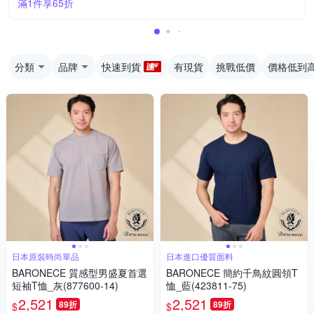
滿1件享65折
分類
品牌
快速到貨
有現貨
挑戰低價
價格低到
日本原裝時尚單品
日本進口優質面料
BARONECE 質感型男盛夏首選
BARONECE 簡約千鳥紋圓領T
短袖T恤_灰(877600-14)
恤_藍(423811-75)
2,521
2,521
89折
89折
$
$