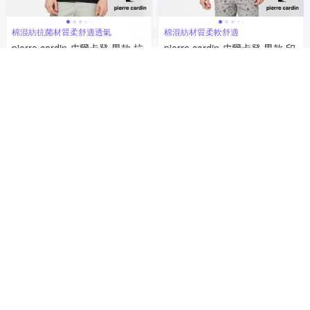
棉混紡抗菌材質柔舒適透氣
棉混紡材質柔軟舒適
pierre cardin 皮爾卡登 男款 抗
pierre cardin 皮爾卡登 男款 印
菌前胸印大LOGO短袖圓領上
花LOGO圓領短袖上衣-綠色(52
衣-黑色(5257282-99)
57280-48)
1,380
1,380
$
$
5
活動
券
(
1
)
活動
券
加入購物車
加入購物車
棉混紡抗菌材質柔舒適透氣