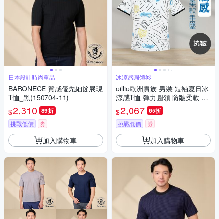
日本設計時尚單品
冰涼感圓領衫
BARONECE 質感優先細節展現
oillio歐洲貴族 男裝 短袖夏日冰
T恤_黑(150704-11)
涼感T恤 彈力圓領 防皺柔軟 滿
版 白色 法國品牌
2,310
2,067
89折
65折
$
$
挑戰低價
券
挑戰低價
券
加入購物車
加入購物車