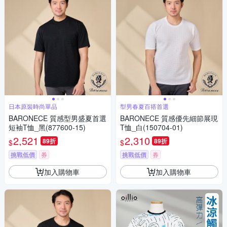
日本原裝時尚單品
型男春夏百搭首選
BARONECE 質感型男盛夏首選
BARONECE 質感優先細節展現
短袖T恤_黑(877600-15)
T恤_白(150704-01)
2,521
2,310
89折
89折
$
$
挑戰低價
券
挑戰低價
券
加入購物車
加入購物車