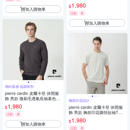
學T-軍綠色(5255291-43)
1,980
$
加入購物車
活動
券
加入購物車
簡約質感 低調有型
pierre cardin 皮爾卡登 休閒服
飾 男款 微刷毛透氣長袖素色大
胸前印花設計
學T-深灰色(5255291-98)
1,980
$
pierre cardin 皮爾卡登 休閒服
飾 男款 胸前印花圓領短袖T恤-
活動
券
白色(5267282-90)
1,980
$
加入購物車
活動
券