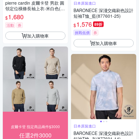
pierre cardin 皮爾卡登 男款 圓
日本原裝進口
領定位橫條長袖上衣-米白色(52
BARONECE 深淺交織刷色設計
45211-91)
1,680
短袖T恤_藍(877601-25)
$
1,576
89折
$
活動
券
挑戰低價
券
加入購物車
加入購物車
日本原裝進口
皮爾卡登 指定商品兩件$3000
BARONECE 深淺交織刷色設計
任選2件3000
短袖T恤_灰(877601-14)