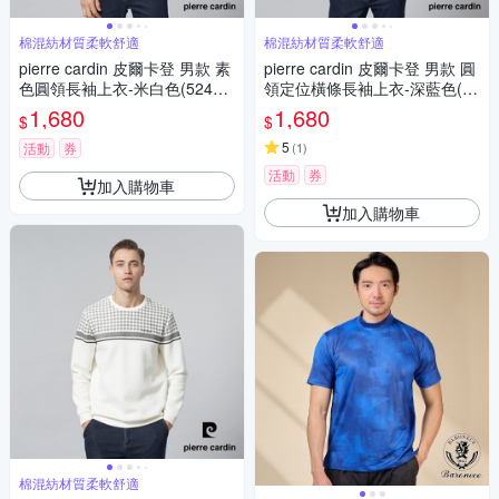
棉混紡材質柔軟舒適
棉混紡材質柔軟舒適
pierre cardin 皮爾卡登 男款 素
pierre cardin 皮爾卡登 男款 圓
色圓領長袖上衣-米白色(52452
領定位橫條長袖上衣-深藍色(52
61-80)
45211-38)
1,680
1,680
$
$
5
活動
券
(
1
)
活動
券
加入購物車
加入購物車
棉混紡材質柔軟舒適