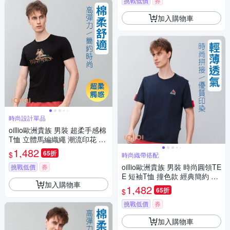
挑戰低價
券
加入購物車
時尚設計單品
oillio歐洲貴族 男裝 超柔手感棉
T恤 立體馬編織繩 潮流印花 黑
色 男女裝 法國品牌
1,482
65折
$
時尚織帶搭配
oillio歐洲貴族 男裝 時尚圓領TE
挑戰低價
券
E 短袖T恤 撞色款 經典簡約 棉
加入購物車
透氣 彈力 藏青色 法國品牌 有
1,482
65折
$
大尺碼
挑戰低價
券
加入購物車