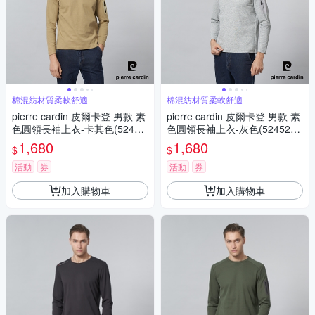
棉混紡材質柔軟舒適
棉混紡材質柔軟舒適
pierre cardin 皮爾卡登 男款 素
pierre cardin 皮爾卡登 男款 素
色圓領長袖上衣-卡其色(52452
色圓領長袖上衣-灰色(5245261
61-85)
-95)
1,680
1,680
$
$
活動
券
活動
券
加入購物車
加入購物車