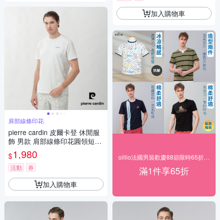
加入購物車
肩部線條印花
pierre cardin 皮爾卡登 休閒服
飾 男款 肩部線條印花圓領短袖
T恤-白色(5267280-90)
1,980
$
oillio法國男裝歡慶88節限時65折，送好禮
活動
券
滿1件享65折
加入購物車