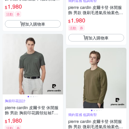
簡約質感 低調有型
T恤-深藍色(5267281-39)
1,980
$
pierre cardin 皮爾卡登 休閒服
飾 男款 微刷毛透氣長袖素色大
活動
券
學T-米白色(5255291-91)
1,980
$
加入購物車
活動
券
加入購物車
胸前印花設計
pierre cardin 皮爾卡登 休閒服
飾 男款 胸前印花圓領短袖T恤-
簡約質感 低調有型
墨綠色(5267282-47)
1,980
$
pierre cardin 皮爾卡登 休閒服
飾 男款 微刷毛透氣長袖素色大
活動
券