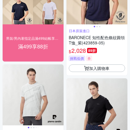
日本原裝進口
BARONECE 知性配色條紋圓領
男裝/男內著指定品滿499結帳享88折
T恤_紫(423859-05)
滿499享88折
2,028
89折
$
挑戰低價
券
加入購物車