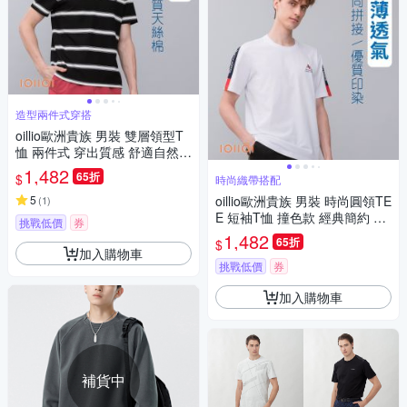
造型兩件式穿搭
oillio歐洲貴族 男裝 雙層領型T
恤 兩件式 穿出質感 舒適自然棉
男女裝 黑色 法國品牌 有大尺碼
1,482
65折
$
時尚織帶搭配
5
oillio歐洲貴族 男裝 時尚圓領TE
(
1
)
E 短袖T恤 撞色款 經典簡約 棉
挑戰低價
券
透氣 彈力 白色 法國品牌 有大
1,482
65折
$
尺碼
加入購物車
挑戰低價
券
加入購物車
補貨中