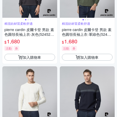
棉混紡材質柔軟舒適
棉混紡材質柔軟舒適
pierre cardin 皮爾卡登 男款 素
pierre cardin 皮爾卡登 男款 素
色圓領長袖上衣-灰色(5245260
色圓領長袖上衣-軍綠色(52452
-96)
61-47)
1,680
1,680
$
$
活動
券
活動
券
加入購物車
加入購物車