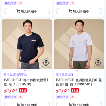
挑戰低價
券
挑戰低價
券
加入購物車
加入購物車
日本設計時尚單品
日本原裝進口
BARONECE 都市休閒微輕透T
BARONECE 低調輕奢夏日印花
恤_藍(150710-10)
圓領T恤_白(423807-01)
2,521
2,521
89折
89折
$
$
挑戰低價
券
挑戰低價
券
加入購物車
加入購物車