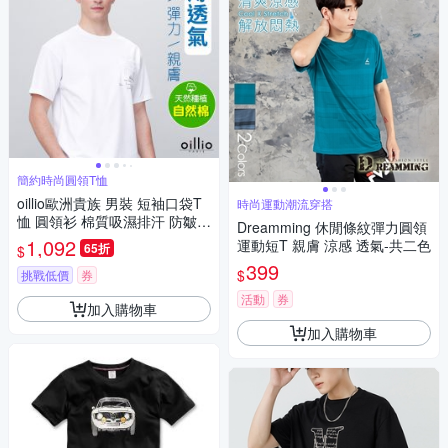
簡約時尚圓領T恤
oillio歐洲貴族 男裝 短袖口袋T
時尚運動潮流穿搭
恤 圓領衫 棉質吸濕排汗 防皺圓
Dreamming 休閒條紋彈力圓領
領TEE 白色 法國品牌 有大尺碼
1,092
運動短T 親膚 涼感 透氣-共二色
65折
$
399
$
挑戰低價
券
活動
券
加入購物車
加入購物車