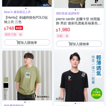
New in 夏裝新品上市
簡約質感 低調有型
【HeHa】刺繡W撞色POLO短
pierre cardin 皮爾卡登 休閒服
袖上衣 三色
飾 男款 微刷毛透氣長袖素色大
748
學T-軍綠色(5255291-43)
85折
1,980
$
$
限時下殺
券
活動
券
加入購物車
加入購物車
時尚摩登簡約款