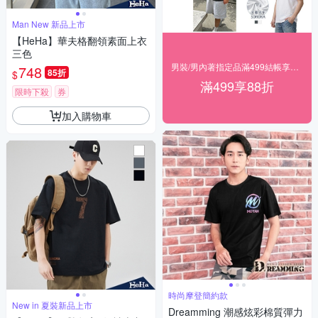
Man New 新品上市
【HeHa】華夫格翻領素面上衣
三色
男裝/男內著指定品滿499結帳享88折
748
85折
$
滿499享88折
限時下殺
券
加入購物車
時尚摩登簡約款
New in 夏裝新品上市
Dreamming 潮感炫彩棉質彈力