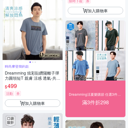
限時下殺
券
加入購物車
時尚摩登簡約款
Dreamming 炫彩貼鑽陽離子彈
力圓領短T 親膚 涼感 透氣-共二
色
499
$
活動
券
Dreamming涼夏樂購節 任選3件$599起
滿3件折298
加入購物車