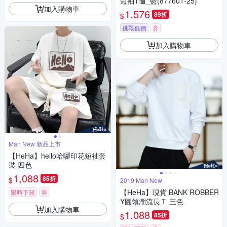
短袖T恤_藍(877601-25)
加入購物車
1,576
89折
$
挑戰低價
券
加入購物車
Man New 新品上市
【HeHa】hello哈囉印花短袖套
裝 四色
1,088
85折
$
2019 Man New
【HeHa】現貨 BANK ROBBER
限時下殺
券
Y圓領潮流長Ｔ 三色
加入購物車
1,088
85折
$