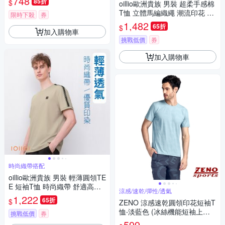
748
85折
$
oillio歐洲貴族 男裝 超柔手感棉
T恤 立體馬編織繩 潮流印花 橘
限時下殺
券
色 男女裝 法國品牌
1,482
65折
$
加入購物車
挑戰低價
券
加入購物車
時尚織帶搭配
oillio歐洲貴族 男裝 輕薄圓領TE
E 短袖T恤 時尚織帶 舒適高彈
涼感/速乾/彈性/透氣
力 防皺 卡其色 法國品牌 有大
1,222
65折
$
ZENO 涼感速乾圓領印花短袖T
尺碼
恤‧淡藍色 (冰絲機能短袖上衣/
挑戰低價
券
舒適感T-Shirt)
599