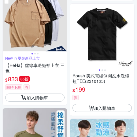
New in 夏裝新品上市
【HeHa】虛線車邊短袖上衣 三
色
Roush 美式電繡側開岔水洗棉
833
85折
$
短TEE(2310125)
限時下殺
券
199
$
加入購物車
券
加入購物車