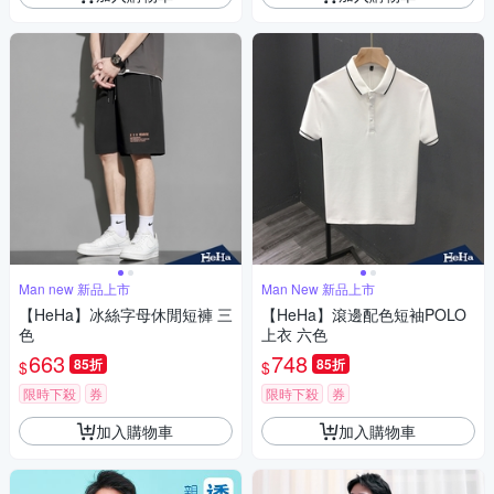
Man new 新品上市
Man New 新品上市
【HeHa】冰絲字母休閒短褲 三
【HeHa】滾邊配色短袖POLO
色
上衣 六色
663
748
85折
85折
$
$
限時下殺
券
限時下殺
券
加入購物車
加入購物車