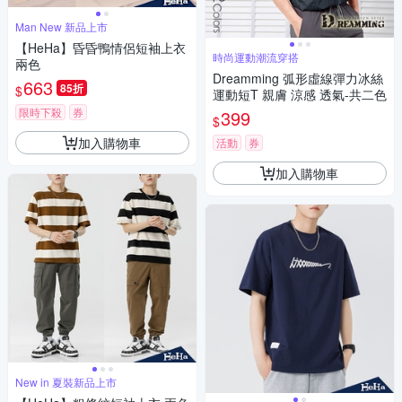
Man New 新品上市
【HeHa】昏昏鴨情侶短袖上衣
時尚運動潮流穿搭
兩色
Dreamming 弧形虛線彈力冰絲
663
85折
$
運動短T 親膚 涼感 透氣-共二色
限時下殺
券
399
$
加入購物車
活動
券
加入購物車
New in 夏裝新品上市