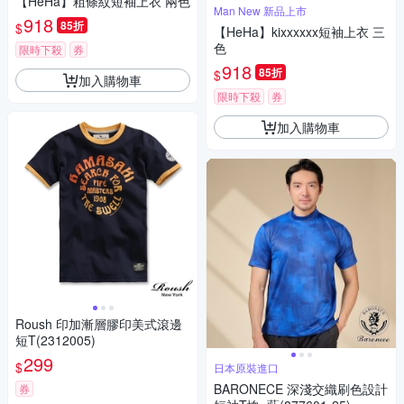
【HeHa】粗條紋短袖上衣 兩色
Man New 新品上市
918
85折
$
【HeHa】kixxxxxx短袖上衣 三
色
限時下殺
券
918
85折
$
加入購物車
限時下殺
券
加入購物車
Roush 印加漸層膠印美式滾邊
短T(2312005)
299
$
日本原裝進口
BARONECE 深淺交織刷色設計
券