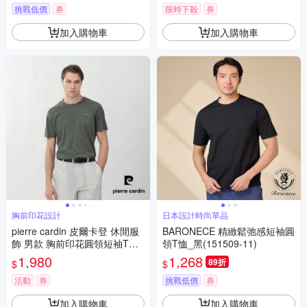
挑戰低價
券
限時下殺
券
加入購物車
加入購物車
胸前印花設計
日本設計時尚單品
pierre cardin 皮爾卡登 休閒服
BARONECE 精緻鬆弛感短袖圓
飾 男款 胸前印花圓領短袖T恤-
領T恤_黑(151509-11)
墨綠色(5267282-47)
1,980
1,268
89折
$
$
活動
券
挑戰低價
券
加入購物車
加入購物車