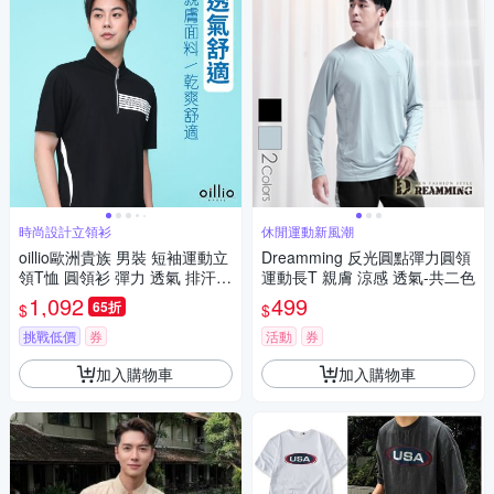
時尚設計立領衫
休閒運動新風潮
oillio歐洲貴族 男裝 短袖運動立
Dreamming 反光圓點彈力圓領
領T恤 圓領衫 彈力 透氣 排汗速
運動長T 親膚 涼感 透氣-共二色
乾 防皺 黑色 法國品牌
1,092
499
65折
$
$
挑戰低價
券
活動
券
加入購物車
加入購物車