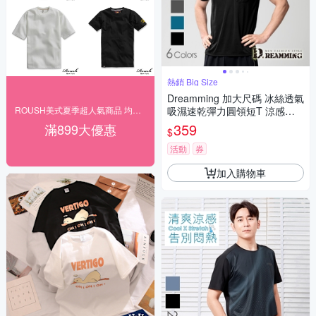
熱銷 Big Size
Dreamming 加大尺碼 冰絲透氣
ROUSH美式夏季超人氣商品 均一下殺$166起
吸濕速乾彈力圓領短T 涼感衣-
共六色
359
滿899大優惠
$
活動
券
加入購物車