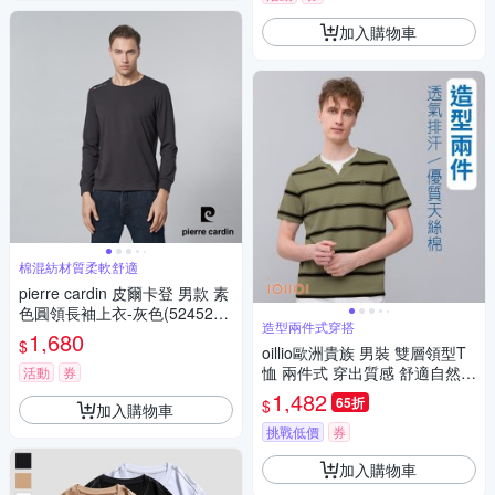
加入購物車
棉混紡材質柔軟舒適
pierre cardin 皮爾卡登 男款 素
色圓領長袖上衣-灰色(5245260
造型兩件式穿搭
-96)
1,680
$
oillio歐洲貴族 男裝 雙層領型T
恤 兩件式 穿出質感 舒適自然棉
活動
券
男女裝 綠色 法國品牌 有大尺碼
1,482
65折
$
加入購物車
挑戰低價
券
加入購物車