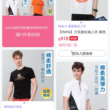
New in 夏裝新品上市
oillio法國男裝歡慶88節限時65折，送好禮
【HeHa】大笑臉短袖上衣 兩色
滿1件享65折
918
85折
$
限時下殺
券
加入購物車
時尚設計單品