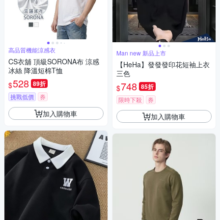
高品質機能涼感衣
Man new 新品上市
CS衣舖 頂級SORONA布 涼感
【HeHa】發發發印花短袖上衣
冰絲 降溫短棉T恤
三色
528
89折
748
$
85折
$
挑戰低價
券
限時下殺
券
加入購物車
加入購物車