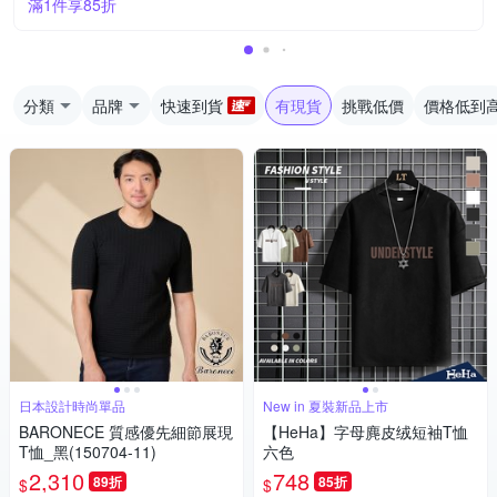
滿1件享85折
分類
品牌
快速到貨
有現貨
挑戰低價
價格低到
日本設計時尚單品
New in 夏裝新品上市
BARONECE 質感優先細節展現
【HeHa】字母麂皮绒短袖T恤
T恤_黑(150704-11)
六色
2,310
748
89折
85折
$
$