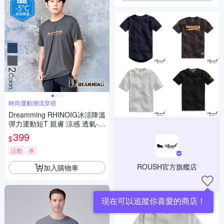
時尚運動潮流穿搭
Dreamming RHINOIG冰涼降溫
彈力運動短T 親膚 涼感 透氣-共
二色
399
$
活動
券
ROUSH官方旗艦店
加入購物車
現在可以追蹤你喜愛的商店！