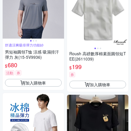
舒適涼爽吸排彈力功能紗
男短袖圓領T恤 涼感 吸濕排汗
Roush 高磅數厚棉素面圓領短T
彈力 灰(15-5V9936)
EE(2611039)
680
199
$
$
活動
券
券
加入購物車
加入購物車