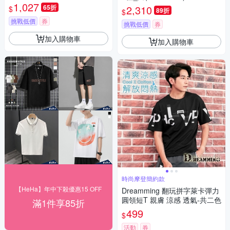
濕排汗 立體剪裁 紅色 法國品牌
1,027
65折
2,310
$
89折
$
挑戰低價
券
挑戰低價
券
加入購物車
加入購物車
時尚摩登簡約款
【HeHa】年中下殺優惠15 OFF
Dreamming 翻玩拼字萊卡彈力
圓領短T 親膚 涼感 透氣-共二色
滿1件享85折
499
$
活動
券