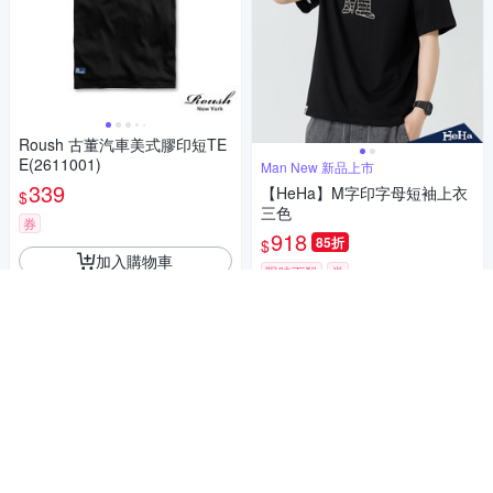
Roush 古董汽車美式膠印短TE
E(2611001)
Man New 新品上市
339
【HeHa】M字印字母短袖上衣
$
三色
券
918
85折
$
加入購物車
限時下殺
券
加入購物車