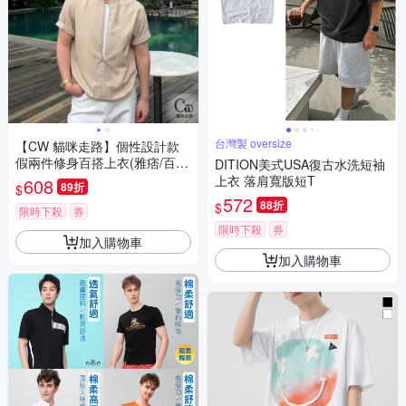
台灣製 oversize
【CW 貓咪走路】個性設計款
假兩件修身百搭上衣(雅痞/百
DITION美式USA復古水洗短袖
搭/上衣/KDTY-T190)
上衣 落肩寬版短T
608
89折
$
572
88折
$
限時下殺
券
限時下殺
券
加入購物車
加入購物車