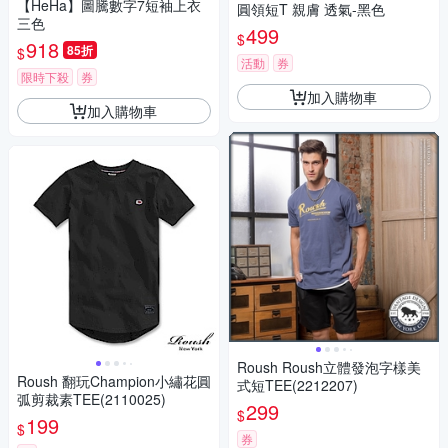
【HeHa】圖騰數字7短袖上衣
圓領短T 親膚 透氣-黑色
三色
499
$
918
85折
$
活動
券
限時下殺
券
加入購物車
加入購物車
Roush Roush立體發泡字樣美
Roush 翻玩Champion小繡花圓
式短TEE(2212207)
弧剪裁素TEE(2110025)
299
$
199
$
券