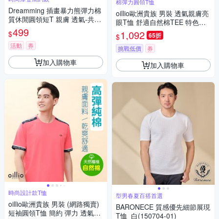
棉彈力圓領T恤
Dreamming 插畫暴力熊彈力棉
oillio歐洲貴族 男裝 透氣親膚亮
質休閒圓領短T 親膚 透氣-共二
眼T恤 舒適自然棉TEE 特色印
色
499
花 黑色 法國品牌
1,092
$
65折
$
活動
券
挑戰低價
券
加入購物車
加入購物車
時尚設計款T恤
型男春夏百搭首選
oillio歐洲貴族 男裝 (網路獨賣)
BARONECE 質感優先細節展現
短袖圓領T恤 簡約 彈力 透氣吸
T恤_白(150704-01)