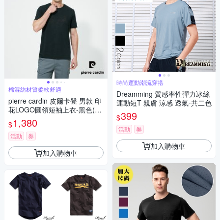
時尚運動潮流穿搭
棉混紡材質柔軟舒適
Dreamming 質感率性彈力冰絲
pierre cardin 皮爾卡登 男款 印
運動短T 親膚 涼感 透氣-共二色
花LOGO圓領短袖上衣-黑色(52
399
$
57281-99)
1,380
$
活動
券
活動
券
加入購物車
加入購物車