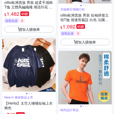
oillio歐洲貴族 男裝 超柔手感棉
T恤 立體馬編織繩 潮流印花 黑
天絲棉立領縮口衫
色 男女裝 法國品牌
1,482
65折
$
oillio歐洲貴族 男裝 短袖拼接立
領T恤 側邊剪裁設 白色 法國品
挑戰低價
券
牌 有大尺碼
1,092
65折
$
加入購物車
挑戰低價
券
加入購物車
New in 春裝新品上市
【HeHa】太空人哺哺短袖上衣
兩色
時尚設計單品