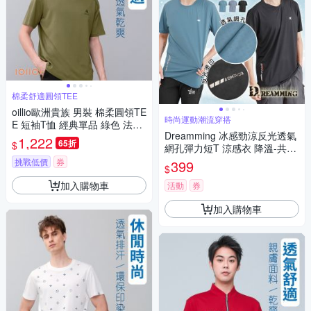
棉柔舒適圓領TEE
oillio歐洲貴族 男裝 棉柔圓領TE
時尚運動潮流穿搭
E 短袖T恤 經典單品 綠色 法國
Dreamming 冰感勁涼反光透氣
品牌 有大尺碼
1,222
65折
$
網孔彈力短T 涼感衣 降溫-共三
色
挑戰低價
券
399
$
加入購物車
活動
券
加入購物車