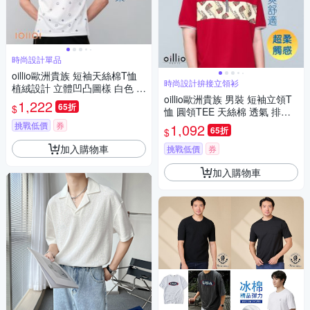
時尚設計單品
oillio歐洲貴族 短袖天絲棉T恤
時尚設計拚接立領衫
植絨設計 立體凹凸圖樣 白色 男
oillio歐洲貴族 男裝 短袖立領T
女裝 法國品牌
1,222
65折
$
恤 圓領TEE 天絲棉 透氣 排汗
速乾 彈力防皺 紅色 法國品牌
挑戰低價
券
1,092
65折
$
有大尺碼
加入購物車
挑戰低價
券
加入購物車