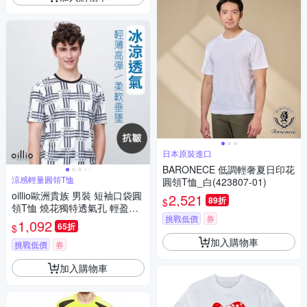
日本原裝進口
BARONECE 低調輕奢夏日印花
涼感輕量圓領T恤
圓領T恤_白(423807-01)
oillio歐洲貴族 男裝 短袖口袋圓
2,521
89折
$
領T恤 燒花獨特透氣孔 輕盈帶
挑戰低價
券
走熱氣 白色 法國品牌
1,092
65折
$
加入購物車
挑戰低價
券
加入購物車