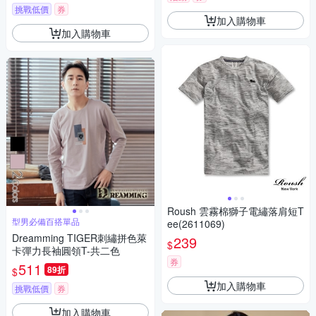
挑戰低價
券
加入購物車
加入購物車
Roush 雲霧棉獅子電繡落肩短T
型男必備百搭單品
ee(2611069)
Dreamming TIGER刺繡拼色萊
239
$
卡彈力長袖圓領T-共二色
券
511
89折
$
加入購物車
挑戰低價
券
加入購物車