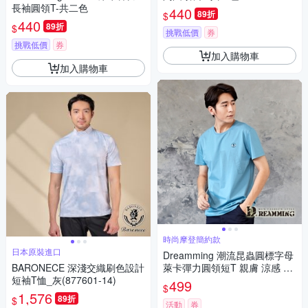
長袖圓領T-共二色
440
89折
$
440
89折
$
挑戰低價
券
挑戰低價
券
加入購物車
加入購物車
時尚摩登簡約款
日本原裝進口
Dreamming 潮流昆蟲圓標字母
BARONECE 深淺交織刷色設計
萊卡彈力圓領短T 親膚 涼感 透
短袖T恤_灰(877601-14)
氣-共二色
499
$
1,576
89折
$
活動
券