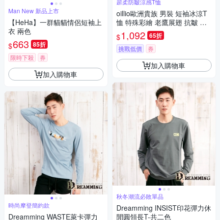
超柔防皺涼感T恤
Man New 新品上市
oillio歐洲貴族 男裝 短袖冰涼T
【HeHa】一群貓貓情侶短袖上
恤 特殊彩繪 老鷹展翅 抗皺 透
衣 兩色
氣輕盈 白色 法國品牌 有大尺碼
1,092
65折
$
663
85折
$
挑戰低價
券
限時下殺
券
加入購物車
加入購物車
秋冬潮流必敗單品
時尚摩登簡約款
Dreamming INSIST印花彈力休
Dreamming WASTE萊卡彈力
閒圓領長T-共二色