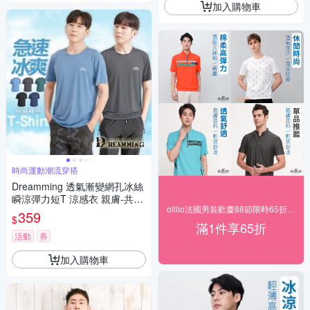
加入購物車
時尚運動潮流穿搭
Dreamming 透氣漸變網孔冰絲
瞬涼彈力短T 涼感衣 親膚-共五
oillio法國男裝歡慶88節限時65折，送好禮
色
359
$
滿1件享65折
活動
券
加入購物車