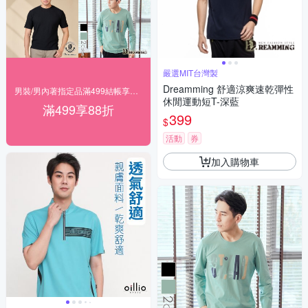
嚴選MIT台灣製
Dreamming 舒適涼爽速乾彈性
男裝/男內著指定品滿499結帳享88折
休閒運動短T-深藍
滿499享88折
399
$
活動
券
加入購物車