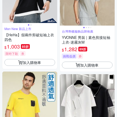
Man New 新品上市
台灣專櫃服飾品牌推薦
【HeHa】假兩件剪破短袖上衣
YVONNE 男裝 | 素色剪接短袖
四色
上衣-迷霧灰M
1,003
85折
$
1,282
89折
$
限時下殺
券
挑戰低價
券
加入購物車
加入購物車