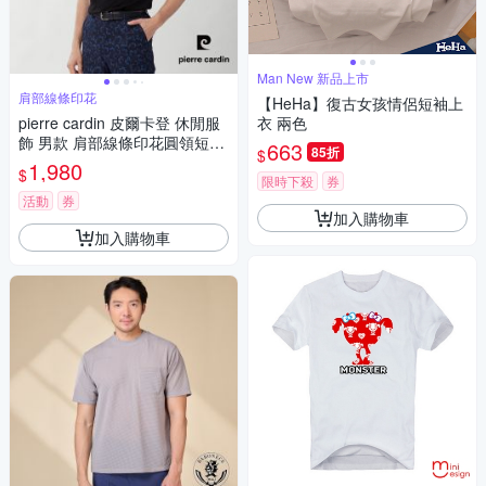
Man New 新品上市
肩部線條印花
【HeHa】復古女孩情侶短袖上
pierre cardin 皮爾卡登 休閒服
衣 兩色
飾 男款 肩部線條印花圓領短袖
663
85折
$
T恤-黑色(5267280-99)
1,980
$
限時下殺
券
活動
券
加入購物車
加入購物車