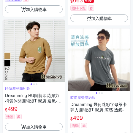
85折
$
限時下殺
券
加入購物車
加入購物車
時尚摩登簡約款
Dreamming RU圖騰印花彈力
時尚摩登簡約款
棉質休閒圓領短T 親膚 透氣-共
Dreamming 幾何迷彩字母萊卡
二色
499
$
彈力圓領短T 親膚 涼感 透氣-共
二色
499
活動
券
$
活動
券
加入購物車