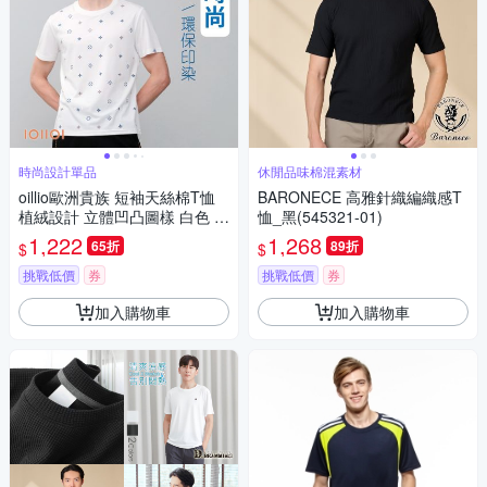
時尚設計單品
休閒品味棉混素材
oillio歐洲貴族 短袖天絲棉T恤
BARONECE 高雅針織編織感T
植絨設計 立體凹凸圖樣 白色 男
恤_黑(545321-01)
女裝 法國品牌
1,222
1,268
65折
89折
$
$
挑戰低價
券
挑戰低價
券
加入購物車
加入購物車