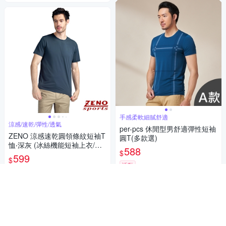
手感柔軟細膩舒適
涼感/速乾/彈性/透氣
per-pcs 休閒型男舒適彈性短袖
ZENO 涼感速乾圓領條紋短袖T
圓T(多款選)
恤‧深灰 (冰絲機能短袖上衣/舒
588
$
適感T-Shirt)
599
$
活動
活動
券
加入購物車
加入購物車