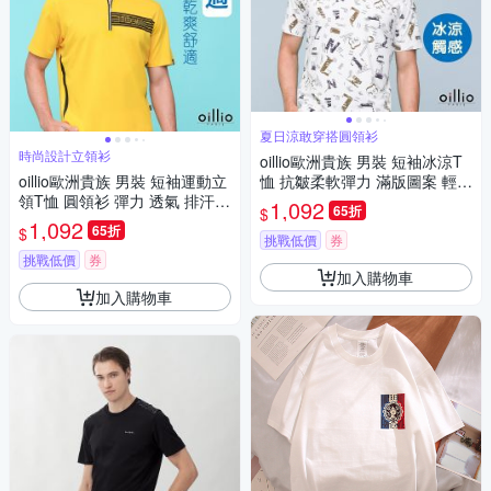
夏日涼敢穿搭圓領衫
時尚設計立領衫
oillio歐洲貴族 男裝 短袖冰涼T
oillio歐洲貴族 男裝 短袖運動立
恤 抗皺柔軟彈力 滿版圖案 輕盈
領T恤 圓領衫 彈力 透氣 排汗速
白色 法國品牌
1,092
65折
$
乾 防皺 黃色 法國品牌
1,092
65折
$
挑戰低價
券
挑戰低價
券
加入購物車
加入購物車