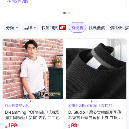
任選2件799
分類
品牌
快速到貨
有現貨
挑戰低價
價格低到
時尚摩登簡約款
衣服男裝t恤短袖t恤上衣T670
Dreamming POP刺繡印花棉質
D. Studio台灣發貨韓版夏季薄
彈力圓領短T 親膚 透氣-共二色
款復古圓領男短袖上衣 衣服 男
裝 t恤 短袖t恤 上衣T670
499
99
$
$