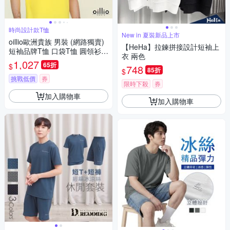
時尚設計款T恤
New in 夏裝新品上市
oillio歐洲貴族 男裝 (網路獨賣)
【HeHa】拉鍊拼接設計短袖上
短袖品牌T恤 口袋T恤 圓領衫
衣 兩色
透氣排汗 彈力 黃色 法國品牌
1,027
65折
$
748
85折
$
挑戰低價
券
限時下殺
券
加入購物車
加入購物車