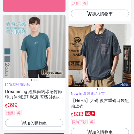
活動
券
加入購物車
時尚摩登簡約款
Dreamming 經典簡約冰感竹節
New in 夏裝新品上市
彈力休閒短T 親膚 涼感 冰絲-共
【HeHa】大碼 復古重磅口袋短
二色
399
$
袖上衣
833
活動
券
85折
$
限時下殺
券
加入購物車
加入購物車