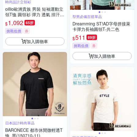
時尚設計立領衫
oillio歐洲貴族 男裝 短袖運動立
領T恤 圓領衫 彈力 透氣 排汗速
型男必備百搭單品
乾 防皺 水藍色 法國品牌 有大
1,092
65折
$
Dreamming ST!AD字母拼接萊
尺碼
卡彈力長袖圓領T-共二色
挑戰低價
券
511
89折
$
加入購物車
挑戰低價
券
加入購物車
日本設計時尚單品
BARONECE 都市休閒微輕透T
恤_黑(150710-11)