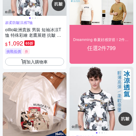
超柔防皺涼感T恤
oillio歐洲貴族 男裝 短袖冰涼T
恤 特殊彩繪 老鷹展翅 抗皺 透
Dreamming 春夏好感穿搭！2件$799
氣輕盈 白色 法國品牌 有大尺碼
1,092
65折
$
任選2件799
挑戰低價
券
加入購物車