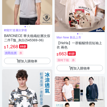
輕鬆打造層次穿搭
BARONECE 華夫格織紋層次假
Man New 新品上市
二件T恤_灰白(545369-06)
【HeHa】一群貓貓情侶短袖上
1,268
89折
$
衣 兩色
663
挑戰低價
券
85折
$
限時下殺
券
加入購物車
加入購物車