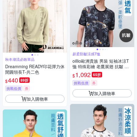
超柔防皺涼感T恤
秋冬潮流必敗單品
oillio歐洲貴族 男裝 短袖冰涼T
Dreamming READY印花彈力休
恤 特殊彩繪 老鷹展翅 抗皺 透
閒圓領長T-共二色
氣輕盈 黑色 法國品牌 有大尺碼
1,092
65折
$
440
89折
$
挑戰低價
券
挑戰低價
券
加入購物車
加入購物車