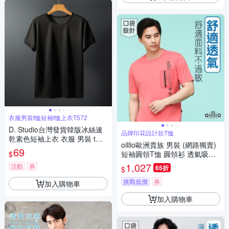
衣服男裝t恤短袖t恤上衣T572
D. Studio台灣發貨韓版冰絲速
品牌印花設計款T恤
乾素色短袖上衣 衣服 男裝 t
oillio歐洲貴族 男裝 (網路獨賣)
恤 短袖t恤 上衣T572
69
$
短袖圓領T恤 圓領衫 透氣吸濕
排汗 彈力 印花T恤 紅色 法國品
1,027
活動
券
65折
$
牌
挑戰低價
券
加入購物車
加入購物車