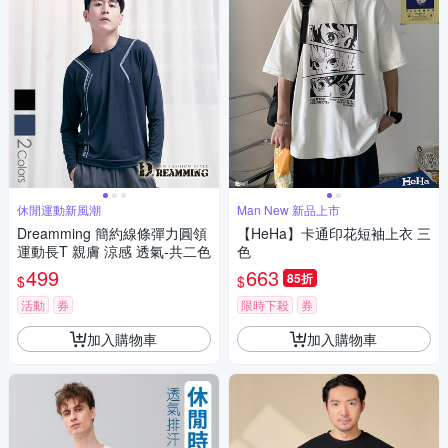
休閒運動新風潮
Man New 新品上市
Dreamming 簡約線條彈力圓領
【HeHa】卡通印花短袖上衣 三
運動長T 親膚 涼感 透氣-共二色
色
499
663
85折
$
$
活動
券
限時下殺
券
加入購物車
加入購物車