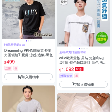
時尚摩登簡約款
Dreamming PKHN圓章萊卡彈
全棉彈力口袋圓領衫
力圓領短T 親膚 涼感 透氣-黑色
oillio歐洲貴族 男裝 短袖印花口
499
$
袋T恤 特色領口設計 白色 法國
品牌 有大尺碼
1,092
活動
券
65折
$
挑戰低價
券
加入購物車
加入購物車