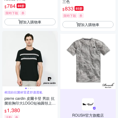
三色
784
89折
$
833
85折
$
限時下殺
券
限時下殺
券
加入購物車
加入購物車
棉混紡抗菌材質柔舒適透氣
pierre cardin 皮爾卡登 男款 抗
菌前胸印大LOGO短袖圓領上
衣-黑色(5257282-99)
1,380
$
ROUSH官方旗艦店
活動
券