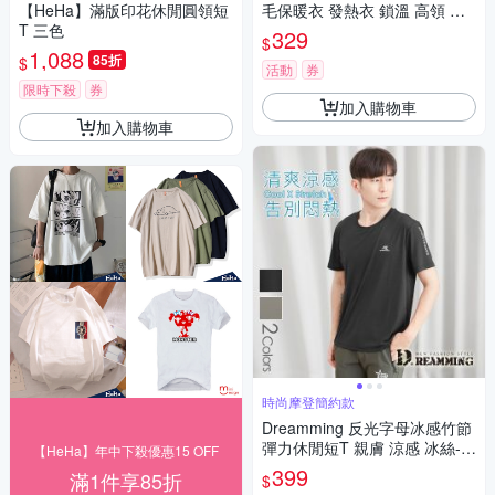
【HeHa】滿版印花休閒圓領短
毛保暖衣 發熱衣 鎖溫 高領 圓
T 三色
領-共二款
329
$
1,088
85折
$
活動
券
限時下殺
券
加入購物車
加入購物車
時尚摩登簡約款
Dreamming 反光字母冰感竹節
彈力休閒短T 親膚 涼感 冰絲-共
【HeHa】年中下殺優惠15 OFF
二色
399
滿1件享85折
$