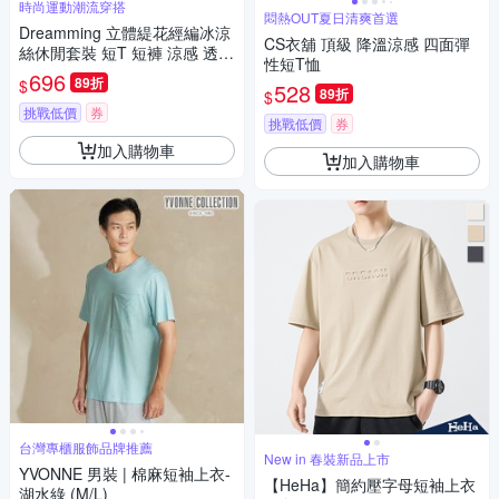
時尚運動潮流穿搭
悶熱OUT夏日清爽首選
Dreamming 立體緹花經編冰涼
CS衣舖 頂級 降溫涼感 四面彈
絲休閒套裝 短T 短褲 涼感 透
性短T恤
氣-共三色
696
89折
$
528
89折
$
挑戰低價
券
挑戰低價
券
加入購物車
加入購物車
台灣專櫃服飾品牌推薦
New in 春裝新品上市
YVONNE 男裝 | 棉麻短袖上衣-
【HeHa】簡約壓字母短袖上衣
湖水綠 (M/L)