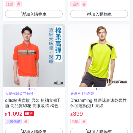
活動
券
活動
券
加入購物車
加入購物車
天絲棉超柔立領衫
嚴選MIT台灣製
oillio歐洲貴族 男裝 短袖立領T
Dreamming 舒適涼爽速乾彈性
恤 高品質印花 亮眼吸睛 橘色
休閒運動短T-果綠
法國品牌 有大尺碼
1,092
399
65折
$
$
挑戰低價
券
活動
券
加入購物車
加入購物車