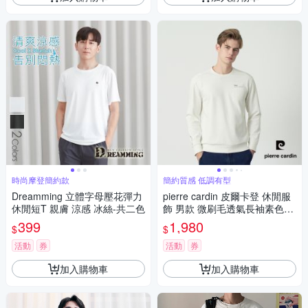
時尚摩登簡約款
簡約質感 低調有型
Dreamming 立體字母壓花彈力
pierre cardin 皮爾卡登 休閒服
休閒短T 親膚 涼感 冰絲-共二色
飾 男款 微刷毛透氣長袖素色大
學T-米白色(5255291-91)
399
1,980
$
$
活動
券
活動
券
加入購物車
加入購物車