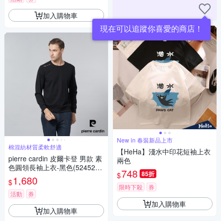
加入購物車
現在可以追蹤你喜愛的商店！
New in 春裝新品上市
棉混紡材質柔軟舒適
【HeHa】淺水中印花短袖上衣
pierre cardin 皮爾卡登 男款 素
兩色
色圓領長袖上衣-黑色(5245260
748
85折
$
-99)
1,680
$
限時下殺
券
活動
券
加入購物車
加入購物車