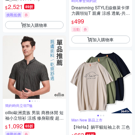
時尚摩登簡約款
2,521
89折
$
Dreamming STYLE線條萊卡彈
力圓領短T 親膚 涼感 透氣-共二
挑戰低價
券
色
499
$
加入購物車
活動
券
加入購物車
簡約時尚立領T恤
oillio歐洲貴族 男裝 商務休閒 短
袖小立領衫 涼感 修身顯瘦 超柔
Man New 新品上市
防皺 灰綠色 法國品牌
1,092
65折
$
【HeHa】躺平貓短袖上衣 三色
663
挑戰低價
券