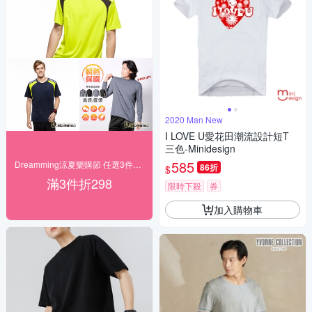
2020 Man New
I LOVE U愛花田潮流設計短T
三色-Minidesign
585
Dreamming涼夏樂購節 任選3件$599起
86折
$
滿3件折298
限時下殺
券
加入購物車